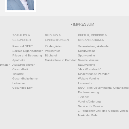
IMPRESSUM
SOZIALES &
BILDUNG &
KULTUR, VEREINE &
GESUNDHEIT
EINRICHTUNGEN
ORGANISATIONEN
s
Parndorf GEHT
Kindergärten
Veranstaltungskalender
Soziale Organisationen
Volksschule
Kulturvereine
Pflege und Betreuung
Bücherei
Sportvereine
Apotheke
Musikschule in Parndorf
Soziale Vereine
ivitäten
Ärzte/Hebammen
Naturvereine
Gesundheit
"das Wurzelwerk"
Tierärzte
Kinderfreunde Parndorf
Gesundheitsthemen
Weitere Vereine
Leihomas
Feuerwehr
Gesundes Dorf
NGO - Non-Governmental Organisatio
Dorferneuerung
Tierheim
Vereinsförderung
Service für Vereine
1.Parndorfer Grill- und Genuss Verein
Markt der Erde