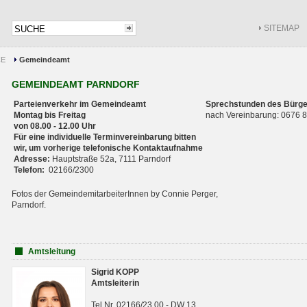
SITEMAP
CE
Gemeindeamt
GEMEINDEAMT PARNDORF
Parteienverkehr im Gemeindeamt
Sprechstunden des Bürge
Montag bis Freitag
nach Vereinbarung: 0676
von 08.00 - 12.00 Uhr
Für eine individuelle Terminvereinbarung bitten
wir, um vorherige telefonische Kontaktaufnahme
Adresse:
Hauptstraße 52a, 7111 Parndorf
Telefon:
02166/2300
Fotos der GemeindemitarbeiterInnen by Connie Perger,
Parndorf.
Amtsleitung
Sigrid KOPP
Amtsleiterin
Tel.Nr. 02166/23 00 - DW 13