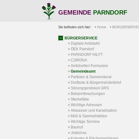
GEMEINDE
PARNDORF
Sie befinden sich hier:
Home
BÜRGERSERVI
BÜRGERSERVICE
Digitale Amtstafel
ÖEK Parndorf
PARNDORF HILFT
CORONA
Amtshelfer/ Formulare
Gemeindeamt
Parteien & Gemeinderat
Dorfbote & Bürgermeisterbrief
Sitzungsprotokoll GRS
Bekanntmachungen
Sterbefälle
Wichtige Adressen
Abwasser und Kanalisation
Müll & Sammelstellen
Wichtige Termine
Bauhof
Jobbörse
Kataster & Flächenwidmung