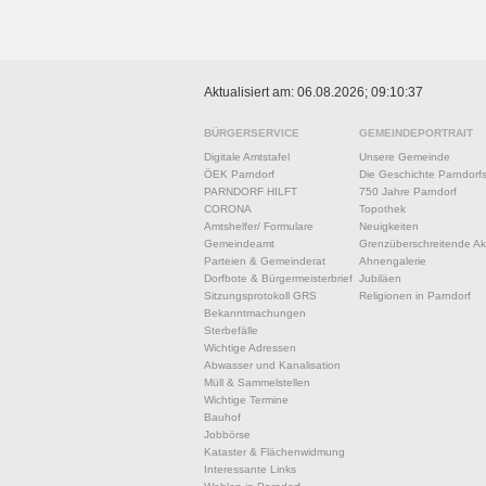
Aktualisiert am: 06.08.2026; 09:10:37
BÜRGERSERVICE
GEMEINDEPORTRAIT
Digitale Amtstafel
Unsere Gemeinde
ÖEK Parndorf
Die Geschichte Parndorf
PARNDORF HILFT
750 Jahre Parndorf
CORONA
Topothek
Amtshelfer/ Formulare
Neuigkeiten
Gemeindeamt
Grenzüberschreitende Akt
Parteien & Gemeinderat
Ahnengalerie
Dorfbote & Bürgermeisterbrief
Jubiläen
Sitzungsprotokoll GRS
Religionen in Parndorf
Bekanntmachungen
Sterbefälle
Wichtige Adressen
Abwasser und Kanalisation
Müll & Sammelstellen
Wichtige Termine
Bauhof
Jobbörse
Kataster & Flächenwidmung
Interessante Links