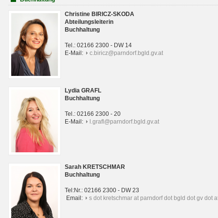
Christine BIRICZ-SKODA
Abteilungsleiterin
Buchhaltung
Tel.: 02166 2300 - DW 14
E-Mail:
c.biricz@parndorf.bgld.gv.at
Lydia GRAFL
Buchhaltung
Tel.: 02166 2300 - 20
E-Mail:
l.grafl@parndorf.bgld.gv.at
Sarah KRETSCHMAR
Buchhaltung
Tel:Nr.: 02166 2300 - DW 23
Email:
s dot kretschmar at parndorf dot bgld dot gv dot a