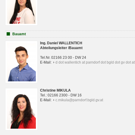
Bauamt
Ing. Daniel WALLENTICH
Abteilungsleiter /Bauamt
Tel.Nr. 02166 23 00 - DW 24
E-Mail:
d dot wallentich at parndorf dot bgld dot gv dot at
Christine MIKULA
Tel.: 02166 2300 - DW 16
E-Mail:
c.mikula@parndorf.bgld.gv.at