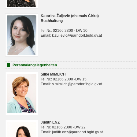
Katarina Žuljević (ehemals Čirko)
Buchhaltung
Tel.Nr.: 02166 2300 - DW 10
Email: k.zuljevic@parndorf.bgld.gv.at
Personalangelegenheiten
Silke MIMLICH
Tel.Nr.: 02166 2300 -DW 15
Email: s.mimlich@parndorf.bgld.gv.at
Judith ENZ
Tel.Nr. 02166 2300 -DW 22
Email: judith.enz@parndorf.bgld.gv.at