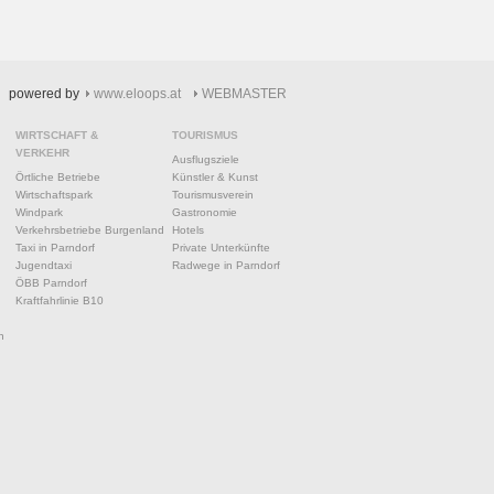
powered by
www.eloops.at
WEBMASTER
WIRTSCHAFT &
TOURISMUS
VERKEHR
Ausflugsziele
Örtliche Betriebe
Künstler & Kunst
Wirtschaftspark
Tourismusverein
Windpark
Gastronomie
Verkehrsbetriebe Burgenland
Hotels
Taxi in Parndorf
Private Unterkünfte
Jugendtaxi
Radwege in Parndorf
ÖBB Parndorf
Kraftfahrlinie B10
n