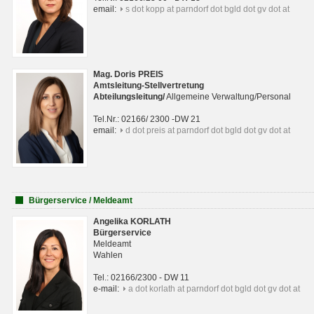
email:
s dot kopp at parndorf dot bgld dot gv dot at
Mag. Doris PREIS
Amtsleitung-Stellvertretung
Abteilungsleitun
g
/
Allgemeine Verwaltung/Personal
Tel.Nr.: 02166/ 2300 -DW 21
email:
d dot preis at parndorf dot bgld dot gv dot at
Bürgerservice / Meldeamt
Angelika KORLATH
Bürgerservice
Meldeamt
Wahlen
Tel.: 02166/2300 - DW 11
e-mail:
a dot korlath at parndorf dot bgld dot gv dot at