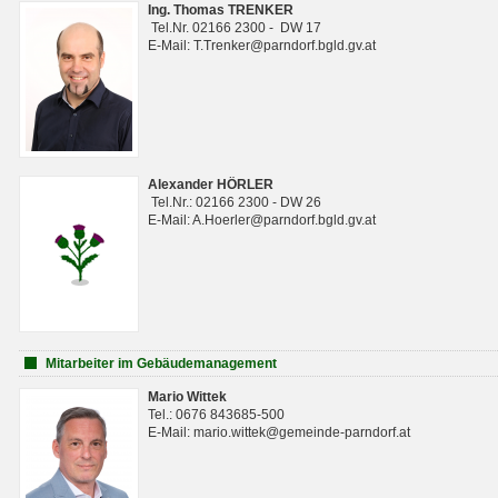
Ing. Thomas TRENKER
Tel.Nr. 02166 2300 - DW 17
E-Mail: T.Trenker@parndorf.bgld.gv.at
Alexander HÖRLER
Tel.Nr.: 02166 2300 - DW 26
E-Mail: A.Hoerler@parndorf.bgld.gv.at
Mitarbeiter im Gebäudemanagement
Mario Wittek
Tel.: 0676 843685-500
E-Mail: mario.wittek@gemeinde-parndorf.at