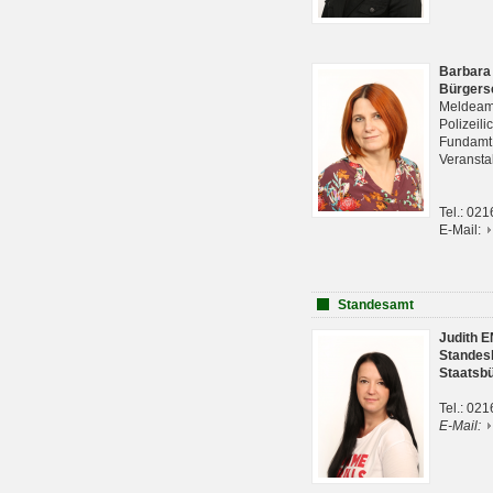
Barbara
Bürgers
Meldeam
Polizeil
Fundam
Veranst
Tel.: 02
E-Mail:
Standesamt
Judith 
Standes
Staatsb
Tel.: 02
E-Mail: