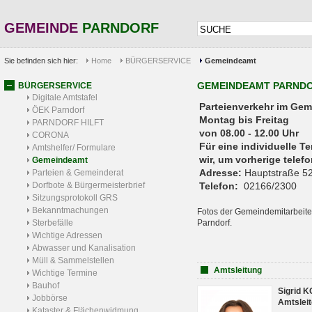
GEMEINDE
PARNDORF
Sie befinden sich hier:
Home
BÜRGERSERVICE
Gemeindeamt
GEMEINDEAMT PARND
BÜRGERSERVICE
Digitale Amtstafel
Parteienverkehr 
ÖEK Parndorf
Montag bis Freitag
PARNDORF HILFT
von 08.00 - 12.00 Uhr
CORONA
Für eine individuelle T
Amtshelfer/ Formulare
wir, um vorherige tele
Gemeindeamt
Adresse:
Hauptstraße 52
Parteien & Gemeinderat
Dorfbote & Bürgermeisterbrief
Telefon:
02166/2300
Sitzungsprotokoll GRS
Bekanntmachungen
Fotos der Gemeindemitarbeite
Sterbefälle
Parndorf.
Wichtige Adressen
Abwasser und Kanalisation
Müll & Sammelstellen
Amtsleitung
Wichtige Termine
Bauhof
Sigrid 
Jobbörse
Amtsleit
Kataster & Flächenwidmung