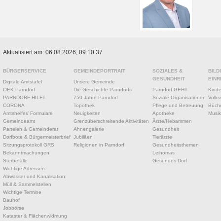
Aktualisiert am: 06.08.2026; 09:10:37
BÜRGERSERVICE
GEMEINDEPORTRAIT
SOZIALES &
BILD
GESUNDHEIT
EINR
Digitale Amtstafel
Unsere Gemeinde
ÖEK Parndorf
Die Geschichte Parndorfs
Parndorf GEHT
Kinde
PARNDORF HILFT
750 Jahre Parndorf
Soziale Organisationen
Volks
CORONA
Topothek
Pflege und Betreuung
Büche
Amtshelfer/ Formulare
Neuigkeiten
Apotheke
Musik
Gemeindeamt
Grenzüberschreitende Aktivitäten
Ärzte/Hebammen
Parteien & Gemeinderat
Ahnengalerie
Gesundheit
Dorfbote & Bürgermeisterbrief
Jubiläen
Tierärzte
Sitzungsprotokoll GRS
Religionen in Parndorf
Gesundheitsthemen
Bekanntmachungen
Leihomas
Sterbefälle
Gesundes Dorf
Wichtige Adressen
Abwasser und Kanalisation
Müll & Sammelstellen
Wichtige Termine
Bauhof
Jobbörse
Kataster & Flächenwidmung