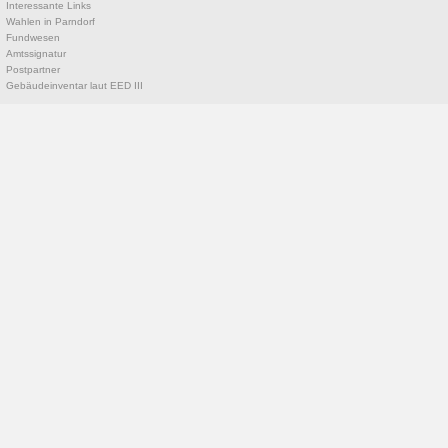
Interessante Links
Wahlen in Parndorf
Fundwesen
Amtssignatur
Postpartner
Gebäudeinventar laut EED III