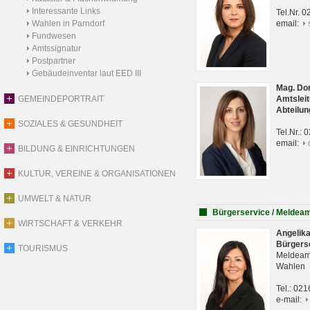
Interessante Links
Tel.Nr. 
Wahlen in Parndorf
email:
Fundwesen
Amtssignatur
Postpartner
Gebäudeinventar laut EED III
Mag. Do
GEMEINDEPORTRAIT
Amtsleit
Abteilun
SOZIALES & GESUNDHEIT
Tel.Nr.:
email:
BILDUNG & EINRICHTUNGEN
KULTUR, VEREINE & ORGANISATIONEN
UMWELT & NATUR
Bürgerservice / Meldea
WIRTSCHAFT & VERKEHR
Angelik
Bürgers
TOURISMUS
Meldeam
Wahlen
Tel.: 02
e-mail: