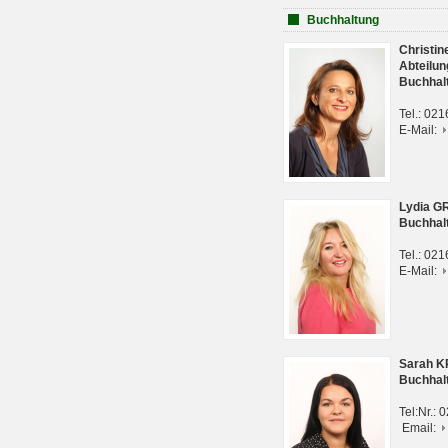
Buchhaltung
Christi
Abteilun
Buchhal
Tel.: 02
E-Mail:
Lydia G
Buchhal
Tel.: 02
E-Mail:
Sarah 
Buchhal
Tel:Nr.:
Email: