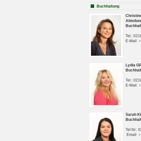
Buchhaltung
Christi
Abteilun
Buchhal
Tel.: 02
E-Mail:
Lydia G
Buchhal
Tel.: 02
E-Mail:
Sarah 
Buchhal
Tel:Nr.:
Email: