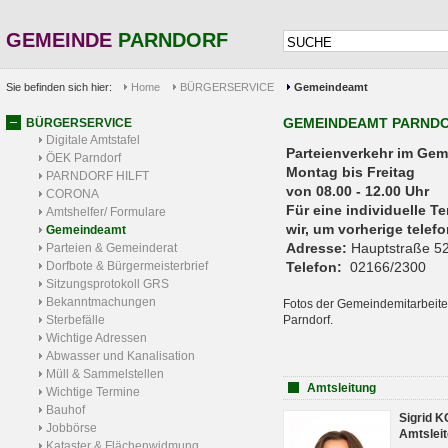
GEMEINDE
PARNDORF
Sie befinden sich hier:
Home
BÜRGERSERVICE
Gemeindeamt
GEMEINDEAMT PARND
BÜRGERSERVICE
Digitale Amtstafel
Parteienverkehr 
ÖEK Parndorf
Montag bis Freitag
PARNDORF HILFT
von 08.00 - 12.00 Uhr
CORONA
Für eine individuelle T
Amtshelfer/ Formulare
wir, um vorherige tele
Gemeindeamt
Adresse:
Hauptstraße 52
Parteien & Gemeinderat
Dorfbote & Bürgermeisterbrief
Telefon:
02166/2300
Sitzungsprotokoll GRS
Bekanntmachungen
Fotos der Gemeindemitarbeite
Sterbefälle
Parndorf.
Wichtige Adressen
Abwasser und Kanalisation
Müll & Sammelstellen
Amtsleitung
Wichtige Termine
Bauhof
Sigrid 
Jobbörse
Amtsleit
Kataster & Flächenwidmung