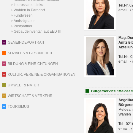
Interessante Links
Tel.Nr. 
Wahlen in Parndorf
email:
Fundwesen
Amtssignatur
Postpartner
Gebäudeinventar laut EED III
Mag. Do
GEMEINDEPORTRAIT
Amtsleit
Abteilun
SOZIALES & GESUNDHEIT
Tel.Nr.:
email:
BILDUNG & EINRICHTUNGEN
KULTUR, VEREINE & ORGANISATIONEN
UMWELT & NATUR
Bürgerservice / Meldea
WIRTSCHAFT & VERKEHR
Angelik
Bürgers
TOURISMUS
Meldeam
Wahlen
Tel.: 02
e-mail: