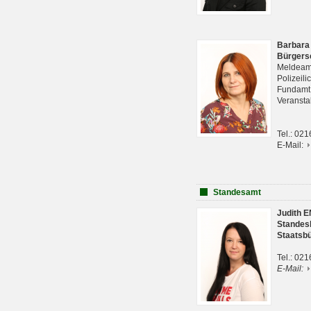
Barbara
Bürgers
Meldeam
Polizeil
Fundam
Veranst
Tel.: 02
E-Mail:
Standesamt
Judith 
Standes
Staatsb
Tel.: 02
E-Mail: