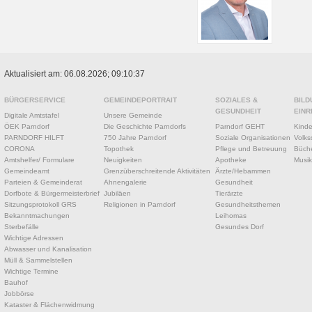
Aktualisiert am: 06.08.2026; 09:10:37
BÜRGERSERVICE
GEMEINDEPORTRAIT
SOZIALES &
BILD
GESUNDHEIT
EINR
Digitale Amtstafel
Unsere Gemeinde
ÖEK Parndorf
Die Geschichte Parndorfs
Parndorf GEHT
Kinde
PARNDORF HILFT
750 Jahre Parndorf
Soziale Organisationen
Volks
CORONA
Topothek
Pflege und Betreuung
Büche
Amtshelfer/ Formulare
Neuigkeiten
Apotheke
Musik
Gemeindeamt
Grenzüberschreitende Aktivitäten
Ärzte/Hebammen
Parteien & Gemeinderat
Ahnengalerie
Gesundheit
Dorfbote & Bürgermeisterbrief
Jubiläen
Tierärzte
Sitzungsprotokoll GRS
Religionen in Parndorf
Gesundheitsthemen
Bekanntmachungen
Leihomas
Sterbefälle
Gesundes Dorf
Wichtige Adressen
Abwasser und Kanalisation
Müll & Sammelstellen
Wichtige Termine
Bauhof
Jobbörse
Kataster & Flächenwidmung