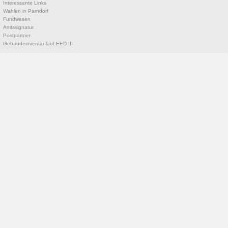
Interessante Links
Wahlen in Parndorf
Fundwesen
Amtssignatur
Postpartner
Gebäudeinventar laut EED III