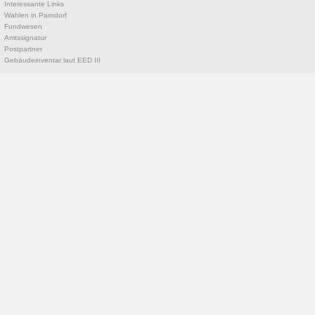
Interessante Links
Wahlen in Parndorf
Fundwesen
Amtssignatur
Postpartner
Gebäudeinventar laut EED III