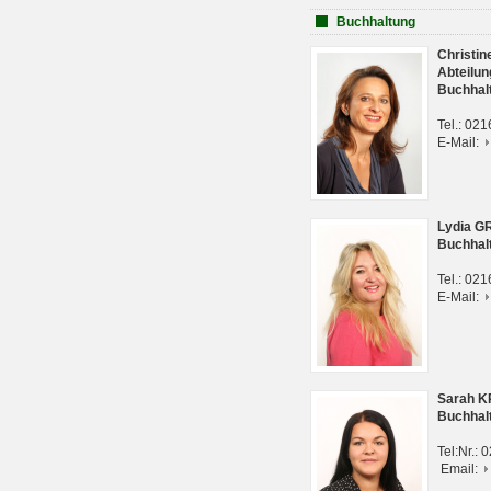
Buchhaltung
Christi
Abteilun
Buchhal
Tel.: 02
E-Mail:
Lydia G
Buchhal
Tel.: 02
E-Mail:
Sarah 
Buchhal
Tel:Nr.:
Email: