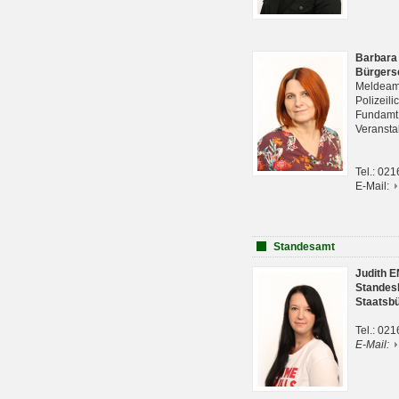
Barbara
Bürgers
Meldeam
Polizeil
Fundam
Veranst
Tel.: 02
E-Mail:
Standesamt
Judith 
Standes
Staatsb
Tel.: 02
E-Mail: