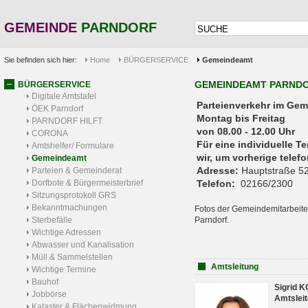
GEMEINDE
PARNDORF
Sie befinden sich hier:
Home
BÜRGERSERVICE
Gemeindeamt
GEMEINDEAMT PARND
BÜRGERSERVICE
Digitale Amtstafel
Parteienverkehr 
ÖEK Parndorf
Montag bis Freitag
PARNDORF HILFT
von 08.00 - 12.00 Uhr
CORONA
Für eine individuelle T
Amtshelfer/ Formulare
wir, um vorherige tele
Gemeindeamt
Adresse:
Hauptstraße 52
Parteien & Gemeinderat
Dorfbote & Bürgermeisterbrief
Telefon:
02166/2300
Sitzungsprotokoll GRS
Bekanntmachungen
Fotos der Gemeindemitarbeite
Sterbefälle
Parndorf.
Wichtige Adressen
Abwasser und Kanalisation
Müll & Sammelstellen
Amtsleitung
Wichtige Termine
Bauhof
Sigrid 
Jobbörse
Amtsleit
Kataster & Flächenwidmung