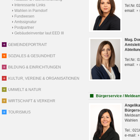
Interessante Links
Tel.Nr. 
Wahlen in Parndorf
email:
Fundwesen
Amtssignatur
Postpartner
Gebäudeinventar laut EED III
Mag. Do
GEMEINDEPORTRAIT
Amtsleit
Abteilun
SOZIALES & GESUNDHEIT
Tel.Nr.:
email:
BILDUNG & EINRICHTUNGEN
KULTUR, VEREINE & ORGANISATIONEN
UMWELT & NATUR
Bürgerservice / Meldea
WIRTSCHAFT & VERKEHR
Angelik
Bürgers
TOURISMUS
Meldeam
Wahlen
Tel.: 02
e-mail: