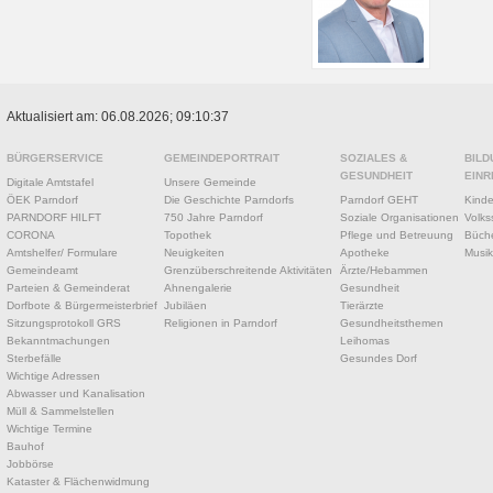
Aktualisiert am: 06.08.2026; 09:10:37
BÜRGERSERVICE
GEMEINDEPORTRAIT
SOZIALES &
BILD
GESUNDHEIT
EINR
Digitale Amtstafel
Unsere Gemeinde
ÖEK Parndorf
Die Geschichte Parndorfs
Parndorf GEHT
Kinde
PARNDORF HILFT
750 Jahre Parndorf
Soziale Organisationen
Volks
CORONA
Topothek
Pflege und Betreuung
Büche
Amtshelfer/ Formulare
Neuigkeiten
Apotheke
Musik
Gemeindeamt
Grenzüberschreitende Aktivitäten
Ärzte/Hebammen
Parteien & Gemeinderat
Ahnengalerie
Gesundheit
Dorfbote & Bürgermeisterbrief
Jubiläen
Tierärzte
Sitzungsprotokoll GRS
Religionen in Parndorf
Gesundheitsthemen
Bekanntmachungen
Leihomas
Sterbefälle
Gesundes Dorf
Wichtige Adressen
Abwasser und Kanalisation
Müll & Sammelstellen
Wichtige Termine
Bauhof
Jobbörse
Kataster & Flächenwidmung