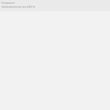
Postpartner
Gebäudeinventar laut EED III