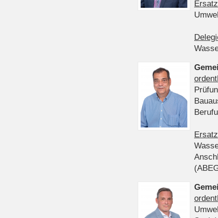
Ersatz
Umwel
Delegi
Wasser
Gemei
ordent
Prüfun
Bauau
Beruf
Ersatz
Wasser
Anschl
(ABE
Gemei
ordent
Umwel