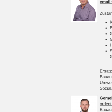
email
Zustän
K
B
G
G
H
S
Ersatz
Bauau
Umwel
Sozia
Gemei
ordent
Bauau