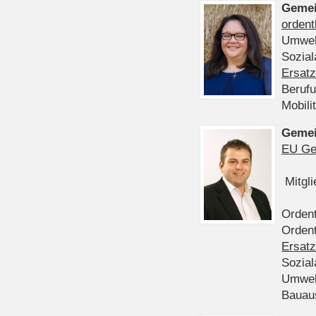
Gemei
ordent
Umwel
Sozia
Ersatz
Beruf
Mobili
Gemei
EU Ge
Mitgl
Ordent
Ordent
Ersatz
Sozia
Umwel
Bauau