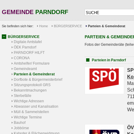
GEMEINDE
PARNDORF
Sie befinden sich hier:
Home
BÜRGERSERVICE
Parteien & Gemeinderat
PARTEIEN & GEMEINDE
BÜRGERSERVICE
Digitale Amtstafel
Fotos der Gemeinderäte (teilw
ÖEK Parndorf
PARNDORF HILFT
CORONA
Parteien in Parndorf
Amtshelfer/ Formulare
Gemeindeamt
SP
Parteien & Gemeinderat
Ko
Dorfbote & Bürgermeisterbrief
Ma
Sitzungsprotokoll GRS
Sc
Bekanntmachungen
Sterbefälle
711
Wichtige Adressen
em
Abwasser und Kanalisation
We
Müll & Sammelstellen
Wichtige Termine
Bauhof
ÖV
Jobbörse
Kataster & Flächenwidmung