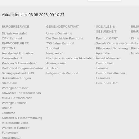
Aktualisiert am: 06.08.2026; 09:10:37
BÜRGERSERVICE
GEMEINDEPORTRAIT
SOZIALES &
BILD
GESUNDHEIT
EINR
Digitale Amtstafel
Unsere Gemeinde
ÖEK Parndorf
Die Geschichte Parndorfs
Parndorf GEHT
Kinde
PARNDORF HILFT
750 Jahre Parndorf
Soziale Organisationen
Volks
CORONA
Topothek
Pflege und Betreuung
Büche
Amtshelfer/ Formulare
Neuigkeiten
Apotheke
Musik
Gemeindeamt
Grenzüberschreitende Aktivitäten
Ärzte/Hebammen
Parteien & Gemeinderat
Ahnengalerie
Gesundheit
Dorfbote & Bürgermeisterbrief
Jubiläen
Tierärzte
Sitzungsprotokoll GRS
Religionen in Parndorf
Gesundheitsthemen
Bekanntmachungen
Leihomas
Sterbefälle
Gesundes Dorf
Wichtige Adressen
Abwasser und Kanalisation
Müll & Sammelstellen
Wichtige Termine
Bauhof
Jobbörse
Kataster & Flächenwidmung
Interessante Links
Wahlen in Parndorf
Fundwesen
Amtssignatur