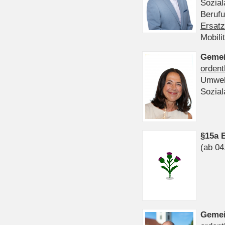
Sozia
Beruf
Ersatz
Mobili
Gemei
ordent
Umwel
Sozia
§15a 
(ab 04
Gemei