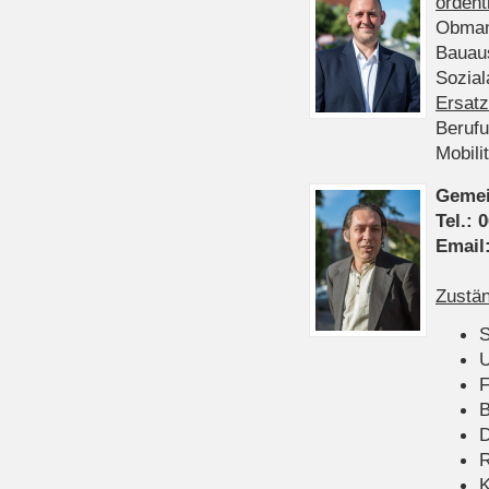
ordent
Obman
Bauau
Sozia
Ersatz
Beruf
Mobili
Gemei
Tel.:
0
Email
Zustän
S
U
F
B
D
K