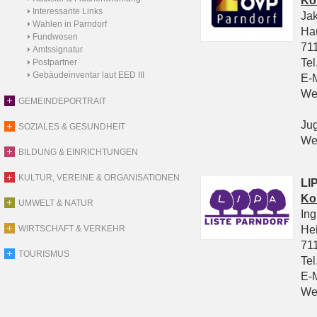
Ko
Interessante Links
Ja
Wahlen in Parndorf
Ha
Fundwesen
711
Amtssignatur
Tel
Postpartner
Gebäudeinventar laut EED III
E-
We
GEMEINDEPORTRAIT
Ju
SOZIALES & GESUNDHEIT
We
BILDUNG & EINRICHTUNGEN
KULTUR, VEREINE & ORGANISATIONEN
LIP
Ko
UMWELT & NATUR
In
He
WIRTSCHAFT & VERKEHR
711
TOURISMUS
Tel
E-
We