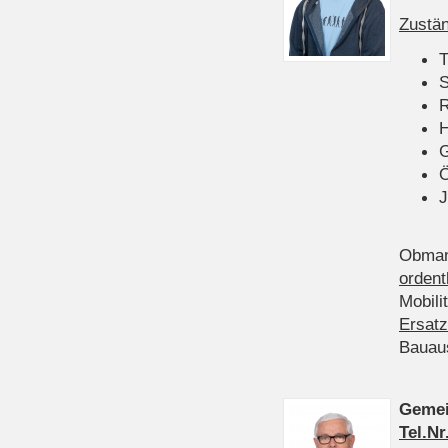
Zustän
T
S
R
H
Ö
J
Obman
ordent
Mobili
Ersatz
Bauau
Gemei
Tel.Nr