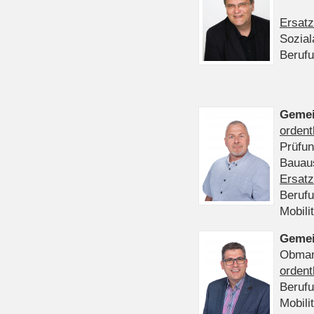
Ersatz
Sozia
Beruf
Gemei
ordent
Prüfu
Bauaus
Ersatz
Beruf
Mobili
Gemei
Obmann
ordent
Beruf
Mobili