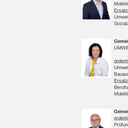
Mobili
Ersatz
Umwel
Sozia
Gemei
UMWE
ordent
Umwel
Bauau
Ersatz
Beruf
Mobili
Gemei
ordent
Prüfu