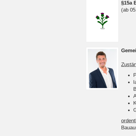
§15a 
(ab 05
Gemei
Zustän
P
l
B
A
K
G
ordent
Bauau