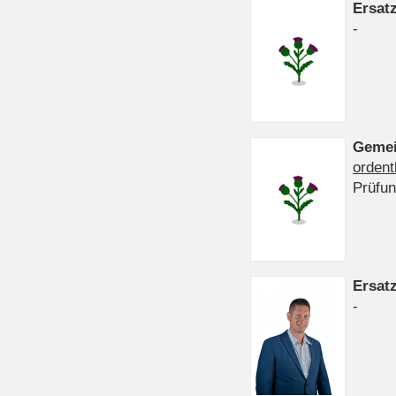
Ersat
-
Gemei
ordent
Prüfu
Ersat
-