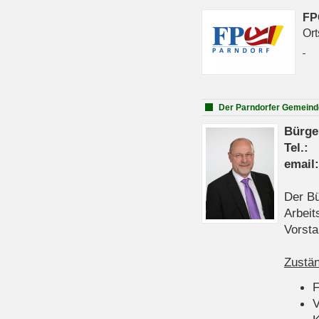
FP
Ort
Der Parndorfer Gemeind
Bürge
Tel
emai
Der Bü
Arbeit
Vorsta
Zustän
V