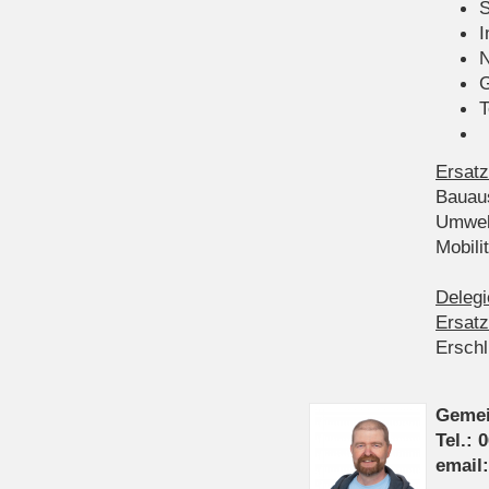
S
I
N
G
T
Ersatz
Bauau
Umwel
Mobil
Delegi
Ersatz
Ersch
Gemei
Tel.: 
email