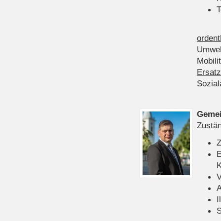
T
ordent
Umwel
Mobili
Ersatz
Sozia
Gemei
Zustän
Z
E
K
V
A
I
S