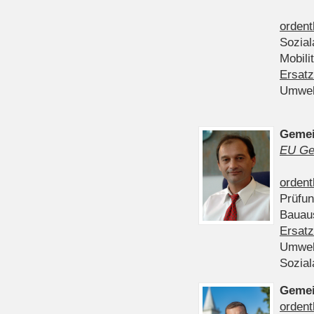
ordent
Sozia
Mobili
Ersatz
Umwel
Gemei
EU Ge
ordent
Prüfu
Bauau
Ersatz
Umwel
Sozia
Gemei
ordent