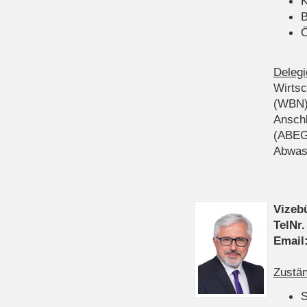
K
B
Ö
Delegi
Wirts
(WBN
Anschl
(ABEG
Abwas
Vizeb
TelNr.
Email
Zustän
S