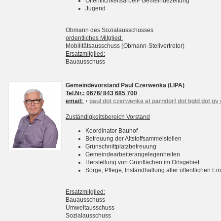
Öffentlichkeitsarbeit- Gemeindezeitung
Jugend
Obmann des Sozialausschusses
ordentliches Mitglied:
Mobilitätsausschuss (Obmann-Stellvertreter)
Ersatzmitglied:
Bauausschuss
Gemeindevorstand Paul Czerwenka (LIPA)
Tel.Nr.: 0676/ 843 685 700
email:
paul dot czerwenka at parndorf dot bgld dot gv 
Zuständigkeitsbereich Vorstand
Koordinator Bauhof
Betreuung der Altstoffsammelstellen
Grünschnittplatzbetreuung
Gemeindearbeiterangelegenheiten
Herstellung von Grünflächen im Ortsgebiet
Sorge, Pflege, Instandhaltung aller öffentlichen 
Ersatzmitglied:
Bauausschuss
Umweltausschuss
Sozialausschuss