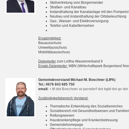
Stellvertretung vom Bürgermeister
Straßen- und Kanalbau
Instandhaltung der Kanalanlage mit den Pumpein
Neubau und Instandhaltung der Ortsbeleuchtung
Gas-, Wasser- und Elektroversorgung
Telefon und Kabelfernsehen
Ersatzmitglied:
Bauausschuss
Umweltausschuss
Mobilitätsausschuss
Delegierter
zum Leitha-Wasserverband II
Ersatz-Delegierter:
WBN (Wirtschaftspark Burgenland No
Gemeindevorstand Michael M. Boschner (LIPA)
Tel.: 0676 843 685 750
email:
M dot Boschner at parndorf dot bgld dot gv dot 
Zuständigkeitsbereich Vorstand:
Thematische Entwicklung des Sozialbereiches
Sozialbereich mit Gesundheitswesen und Familie
Rettungswesen
Hauskrankenpflege und Krankenbetreuung
Gemeindehomepage