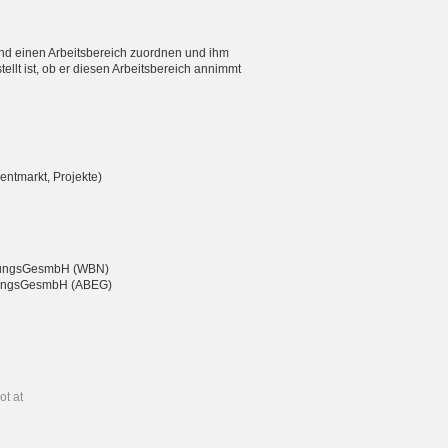
nd einen Arbeitsbereich zuordnen und ihm
ellt ist, ob er diesen Arbeitsbereich annimmt
entmarkt, Projekte)
eßungsGesmbH (WBN)
chtungsGesmbH (ABEG)
ot at