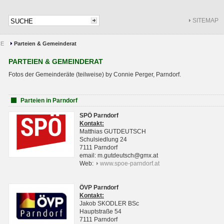
SITEMAP
CE
Parteien & Gemeinderat
PARTEIEN & GEMEINDERAT
Fotos der Gemeinderäte (teilweise) by Connie Perger, Parndorf.
Parteien in Parndorf
SPÖ Parndorf
Kontakt:
Matthias GUTDEUTSCH
Schulsiedlung 24
7111 Parndorf
email: m.gutdeutsch@gmx.at
Web:
www.spoe-parndorf.at
ÖVP Parndorf
Kontakt:
Jakob SKODLER BSc
Hauptstraße 54
7111 Parndorf