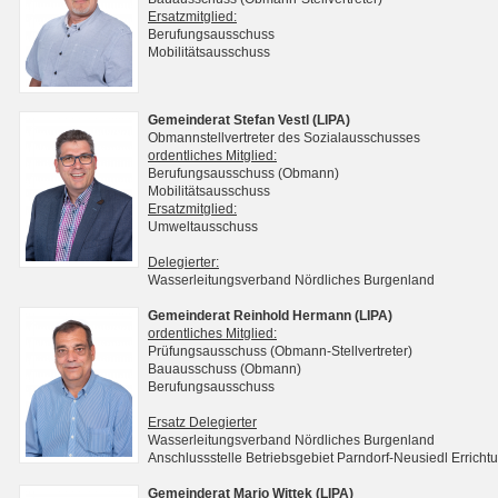
Ersatzmitglied:
Berufungsausschuss
Mobilitätsausschuss
Gemeinderat Stefan Vestl (LIPA)
Obmannstellvertreter des Sozialausschusses
ordentliches Mitglied:
Berufungsausschuss (Obmann)
Mobilitätsausschuss
Ersatzmitglied:
Umweltausschuss
Delegierter:
Wasserleitungsverband Nördliches Burgenland
Gemeinderat Reinhold Hermann (LIPA)
ordentliches Mitglied:
Prüfungsausschuss (Obmann-Stellvertreter)
Bauausschuss (Obmann)
Berufungsausschuss
Ersatz Delegierter
Wasserleitungsverband Nördliches Burgenland
Anschlussstelle Betriebsgebiet Parndorf-Neusiedl Erri
Gemeinderat Mario Wittek (LIPA)