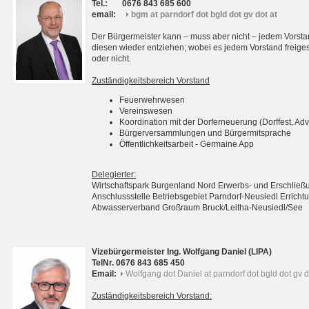
Tel.:
0676 843 685 600
email:
bgm at parndorf dot bgld dot gv dot at
Der Bürgermeister kann – muss aber nicht – jedem Vorsta
diesen wieder entziehen; wobei es jedem Vorstand freigest
oder nicht.
Zuständigkeitsbereich Vorstand
Feuerwehrwesen
Vereinswesen
Koordination mit der Dorferneuerung (Dorffest, Adv
Bürgerversammlungen und Bürgermitsprache
Öffentlichkeitsarbeit - Germaine App
Delegierter:
Wirtschaftspark Burgenland Nord Erwerbs- und Erschli
Anschlussstelle Betriebsgebiet Parndorf-Neusiedl Erri
Abwasserverband Großraum Bruck/Leitha-Neusiedl/See
Vizebürgermeister Ing. Wolfgang Daniel (LIPA)
TelNr. 0676 843 685 450
Email:
Wolfgang dot Daniel at parndorf dot bgld dot gv d
Zuständigkeitsbereich Vorstand: