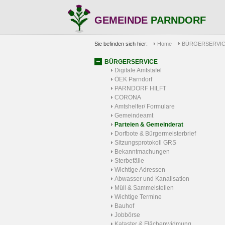
GEMEINDE
PARNDORF
Sie befinden sich hier:
Home
BÜRGERSERVI
BÜRGERSERVICE
Digitale Amtstafel
ÖEK Parndorf
PARNDORF HILFT
CORONA
Amtshelfer/ Formulare
Gemeindeamt
Parteien & Gemeinderat
Dorfbote & Bürgermeisterbrief
Sitzungsprotokoll GRS
Bekanntmachungen
Sterbefälle
Wichtige Adressen
Abwasser und Kanalisation
Müll & Sammelstellen
Wichtige Termine
Bauhof
Jobbörse
Kataster & Flächenwidmung