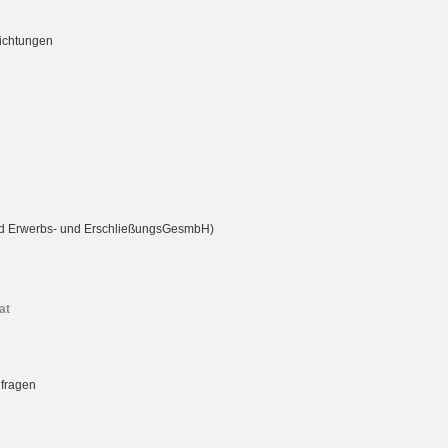
richtungen
rd Erwerbs- und ErschließungsGesmbH)
at
nfragen