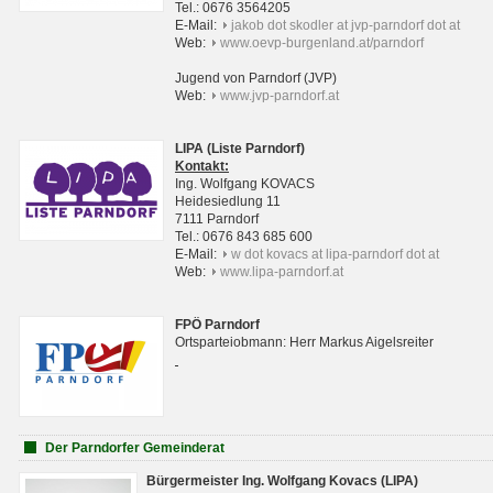
Tel.: 0676 3564205
E-Mail:
jakob dot skodler at jvp-parndorf dot at
Web:
www.oevp-burgenland.at/parndorf
Jugend von Parndorf (JVP)
Web:
www.jvp-parndorf.at
LIPA (Liste Parndorf)
Kontakt:
Ing. Wolfgang KOVACS
Heidesiedlung 11
7111 Parndorf
Tel.: 0676 843 685 600
E-Mail:
w dot kovacs at lipa-parndorf dot at
Web:
www.lipa-parndorf.at
FPÖ Parndorf
Ortsparteiobmann: Herr Markus Aigelsreiter
Der Parndorfer Gemeinderat
Bürgermeister Ing. Wolfgang Kovacs (LIPA)