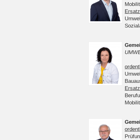
Mobili
Ersatz
Umwel
Sozia
Gemei
UMWE
ordent
Umwel
Bauau
Ersatz
Beruf
Mobili
Gemei
ordent
Prüfu