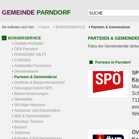
GEMEINDE
PARNDORF
Sie befinden sich hier:
Home
BÜRGERSERVICE
Parteien & Gemeinderat
PARTEIEN & GEMEINDE
BÜRGERSERVICE
Digitale Amtstafel
Fotos der Gemeinderäte (teilw
ÖEK Parndorf
PARNDORF HILFT
CORONA
Parteien in Parndorf
Amtshelfer/ Formulare
Gemeindeamt
SP
Parteien & Gemeinderat
Ko
Dorfbote & Bürgermeisterbrief
Ma
Sitzungsprotokoll GRS
Sc
Bekanntmachungen
Sterbefälle
711
Wichtige Adressen
em
Abwasser und Kanalisation
We
Müll & Sammelstellen
Wichtige Termine
Bauhof
ÖV
Jobbörse
Kataster & Flächenwidmung