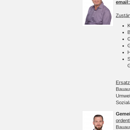
email
Zustän
K
B
G
G
H
S
Ersatz
Bauau
Umwel
Sozia
Gemei
ordent
Bauau