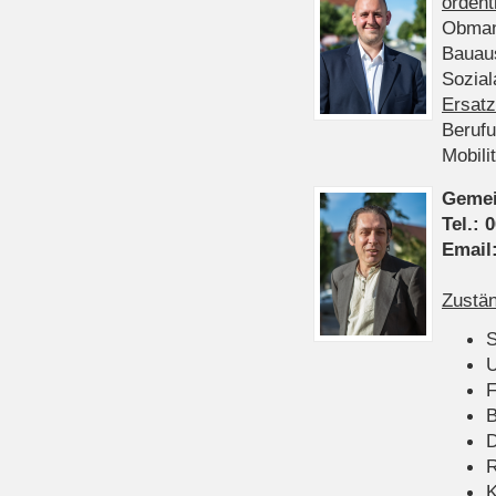
ordent
Obman
Bauau
Sozia
Ersatz
Beruf
Mobili
Gemei
Tel.:
0
Email
Zustän
S
U
F
B
D
K