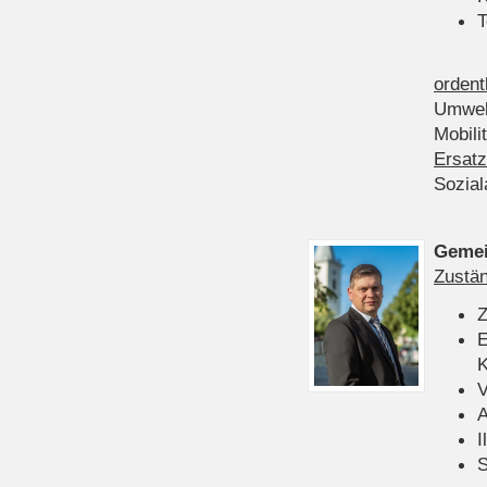
T
ordent
Umwel
Mobili
Ersatz
Sozia
Gemei
Zustän
Z
E
K
V
A
I
S