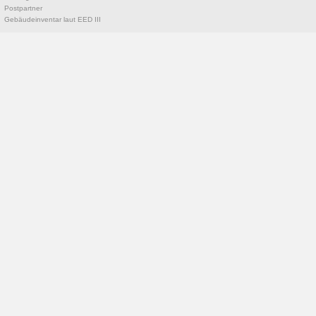
Postpartner
Gebäudeinventar laut EED III