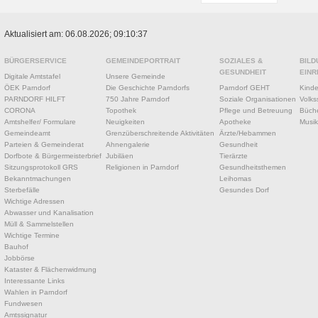
Aktualisiert am: 06.08.2026; 09:10:37
BÜRGERSERVICE
GEMEINDEPORTRAIT
SOZIALES &
BILD
GESUNDHEIT
EINR
Digitale Amtstafel
Unsere Gemeinde
ÖEK Parndorf
Die Geschichte Parndorfs
Parndorf GEHT
Kinde
PARNDORF HILFT
750 Jahre Parndorf
Soziale Organisationen
Volks
CORONA
Topothek
Pflege und Betreuung
Büche
Amtshelfer/ Formulare
Neuigkeiten
Apotheke
Musik
Gemeindeamt
Grenzüberschreitende Aktivitäten
Ärzte/Hebammen
Parteien & Gemeinderat
Ahnengalerie
Gesundheit
Dorfbote & Bürgermeisterbrief
Jubiläen
Tierärzte
Sitzungsprotokoll GRS
Religionen in Parndorf
Gesundheitsthemen
Bekanntmachungen
Leihomas
Sterbefälle
Gesundes Dorf
Wichtige Adressen
Abwasser und Kanalisation
Müll & Sammelstellen
Wichtige Termine
Bauhof
Jobbörse
Kataster & Flächenwidmung
Interessante Links
Wahlen in Parndorf
Fundwesen
Amtssignatur