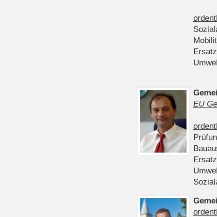
ordent
Sozia
Mobili
Ersatz
Umwel
Gemei
EU Ge
ordent
Prüfu
Bauau
Ersatz
Umwel
Sozia
Gemei
ordent