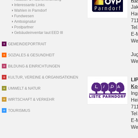
Ko
Interessante Links
Ja
Wahlen in Parndorf
Ha
Fundwesen
711
Amtssignatur
Tel
Postpartner
Gebäudeinventar laut EED III
E-
We
GEMEINDEPORTRAIT
Ju
SOZIALES & GESUNDHEIT
We
BILDUNG & EINRICHTUNGEN
KULTUR, VEREINE & ORGANISATIONEN
LIP
Ko
UMWELT & NATUR
In
He
WIRTSCHAFT & VERKEHR
711
TOURISMUS
Tel
E-
We