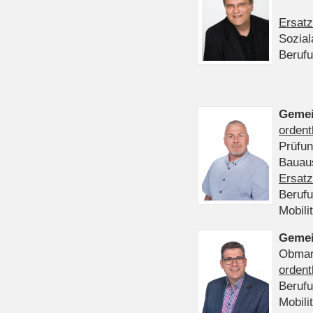
Ersatz
Sozia
Beruf
Gemei
ordent
Prüfu
Bauaus
Ersatz
Beruf
Mobili
Gemei
Obmann
ordent
Beruf
Mobili