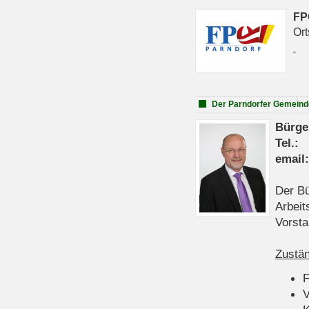
FP
Ort
Der Parndorfer Gemeind
Bürge
Tel
emai
Der Bü
Arbeit
Vorsta
Zustän
V