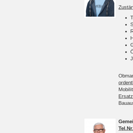
Zustän
T
S
R
H
Ö
J
Obman
ordent
Mobili
Ersatz
Bauau
Gemei
Tel.Nr