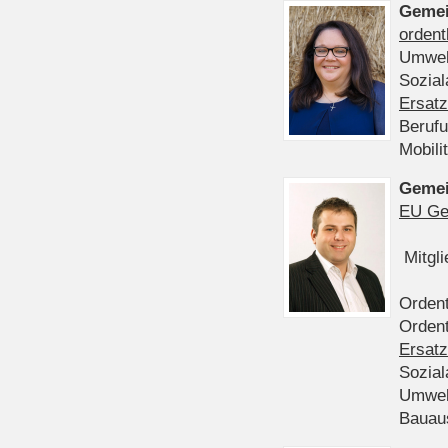
Gemei
ordent
Umwel
Sozia
Ersatz
Beruf
Mobili
Gemei
EU Ge
Mitgl
Ordent
Ordent
Ersatz
Sozia
Umwel
Bauau