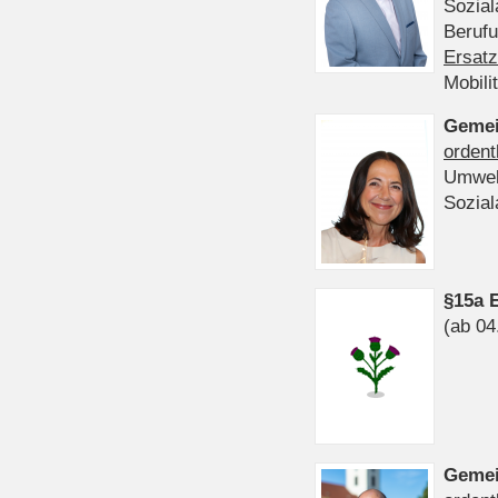
Sozia
Beruf
Ersatz
Mobili
Gemei
ordent
Umwel
Sozia
§15a 
(ab 04
Gemei