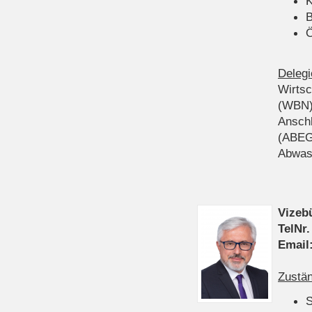
K
B
Ö
Delegi
Wirts
(WBN
Anschl
(ABEG
Abwas
Vizeb
TelNr.
Email
Zustän
S