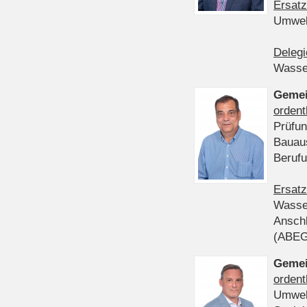
Ersatz
Umwel
Delegi
Wasser
Gemei
ordent
Prüfun
Bauau
Beruf
Ersatz
Wasser
Anschl
(ABE
Gemei
ordent
Umwel