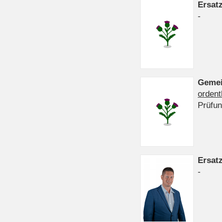
Ersat
-
Gemei
ordent
Prüfu
Ersat
-