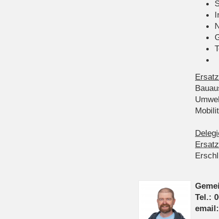
S
I
N
G
T
Ersatz
Bauau
Umwel
Mobil
Delegi
Ersatz
Ersch
Gemei
Tel.: 
email