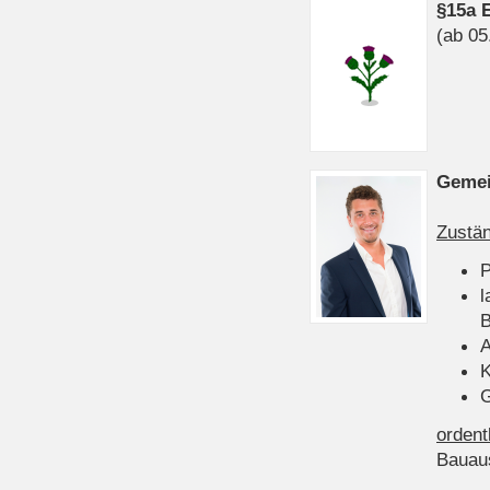
§15a 
(ab 05
Gemei
Zustän
P
l
B
A
K
G
ordent
Bauau