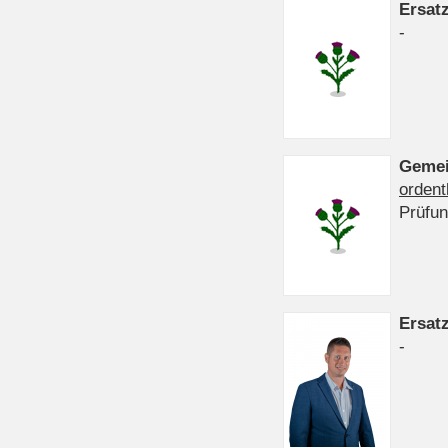
Ersat
-
Gemei
ordent
Prüfu
Ersat
-