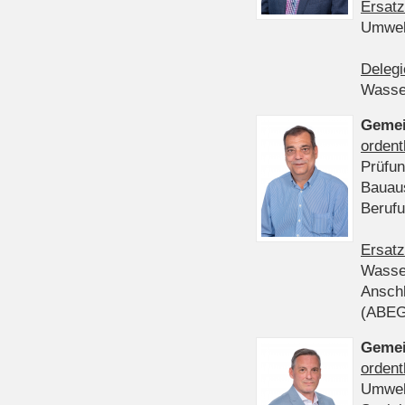
Ersatz
Umwel
Delegi
Wasser
Gemei
ordent
Prüfun
Bauau
Beruf
Ersatz
Wasser
Anschl
(ABE
Gemei
ordent
Umwel