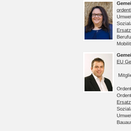
Gemei
ordent
Umwel
Sozia
Ersatz
Beruf
Mobili
Gemei
EU Ge
Mitgl
Ordent
Ordent
Ersatz
Sozia
Umwel
Bauau