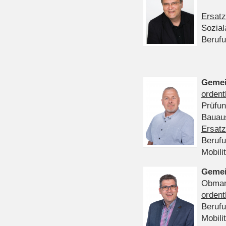
Ersatz
Sozia
Beruf
Gemei
ordent
Prüfu
Bauaus
Ersatz
Beruf
Mobili
Gemei
Obmann
ordent
Beruf
Mobili