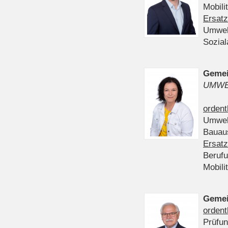
Mobili
Ersatz
Umwel
Sozia
Gemei
UMWE
ordent
Umwel
Bauau
Ersatz
Beruf
Mobili
Gemei
ordent
Prüfu