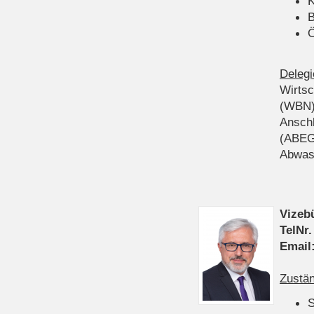
K
B
Ö
Delegi
Wirts
(WBN
Anschl
(ABEG
Abwas
Vizeb
TelNr.
Email
Zustän
S