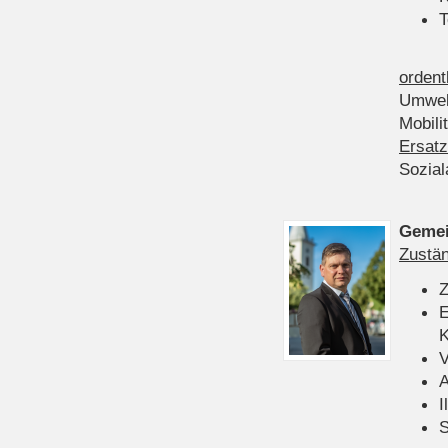
T
ordent
Umwel
Mobili
Ersatz
Sozia
Gemei
Zustän
Z
E
K
V
A
I
S