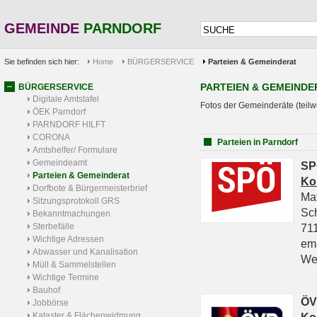
GEMEINDE
PARNDORF
Sie befinden sich hier:
Home
BÜRGERSERVICE
Parteien & Gemeinderat
PARTEIEN & GEMEINDE
BÜRGERSERVICE
Digitale Amtstafel
Fotos der Gemeinderäte (teilw
ÖEK Parndorf
PARNDORF HILFT
CORONA
Parteien in Parndorf
Amtshelfer/ Formulare
Gemeindeamt
SP
Parteien & Gemeinderat
Ko
Dorfbote & Bürgermeisterbrief
Ma
Sitzungsprotokoll GRS
Sc
Bekanntmachungen
Sterbefälle
711
Wichtige Adressen
em
Abwasser und Kanalisation
We
Müll & Sammelstellen
Wichtige Termine
Bauhof
ÖV
Jobbörse
Kataster & Flächenwidmung