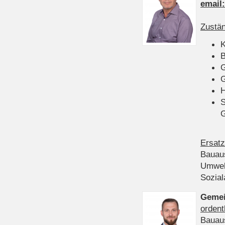
email
Zustän
K
B
G
G
H
S
Ersatz
Bauau
Umwel
Sozia
Gemei
ordent
Bauau