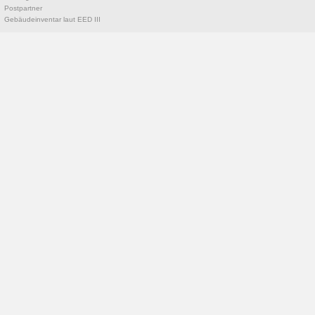
Postpartner
Gebäudeinventar laut EED III