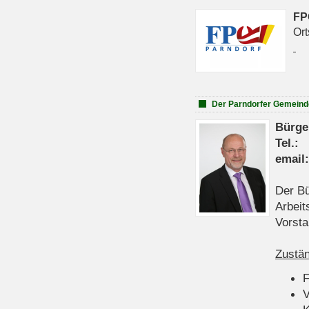
FP
Ort
Der Parndorfer Gemeind
Bürge
Tel
emai
Der Bü
Arbeit
Vorsta
Zustän
V