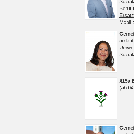
Sozia
Beruf
Ersatz
Mobili
Gemei
ordent
Umwel
Sozia
§15a 
(ab 04
Gemei