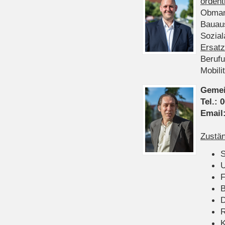
ordent
Obman
Bauau
Sozia
Ersatz
Beruf
Mobili
Gemei
Tel.:
0
Email
Zustän
S
U
F
B
D
K