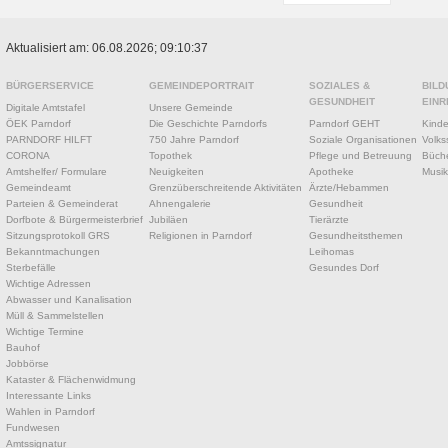
Aktualisiert am: 06.08.2026; 09:10:37
BÜRGERSERVICE
GEMEINDEPORTRAIT
SOZIALES &
BILD
GESUNDHEIT
EINR
Digitale Amtstafel
Unsere Gemeinde
ÖEK Parndorf
Die Geschichte Parndorfs
Parndorf GEHT
Kinde
PARNDORF HILFT
750 Jahre Parndorf
Soziale Organisationen
Volks
CORONA
Topothek
Pflege und Betreuung
Büche
Amtshelfer/ Formulare
Neuigkeiten
Apotheke
Musik
Gemeindeamt
Grenzüberschreitende Aktivitäten
Ärzte/Hebammen
Parteien & Gemeinderat
Ahnengalerie
Gesundheit
Dorfbote & Bürgermeisterbrief
Jubiläen
Tierärzte
Sitzungsprotokoll GRS
Religionen in Parndorf
Gesundheitsthemen
Bekanntmachungen
Leihomas
Sterbefälle
Gesundes Dorf
Wichtige Adressen
Abwasser und Kanalisation
Müll & Sammelstellen
Wichtige Termine
Bauhof
Jobbörse
Kataster & Flächenwidmung
Interessante Links
Wahlen in Parndorf
Fundwesen
Amtssignatur