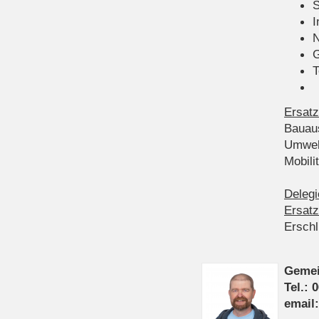
S
I
N
G
T
Ersatz
Bauau
Umwel
Mobil
Delegi
Ersatz
Ersch
Gemei
Tel.: 
email