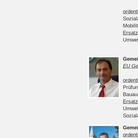
ordent
Sozia
Mobili
Ersatz
Umwel
Gemei
EU Ge
ordent
Prüfu
Bauau
Ersatz
Umwel
Sozia
Gemei
ordent