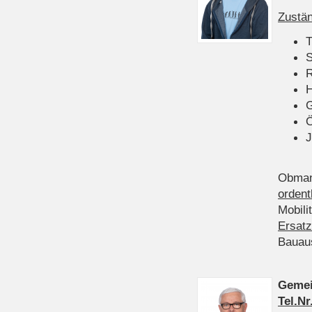
Zustän
T
S
R
H
Ö
J
Obman
ordent
Mobili
Ersatz
Bauau
Gemei
Tel.Nr