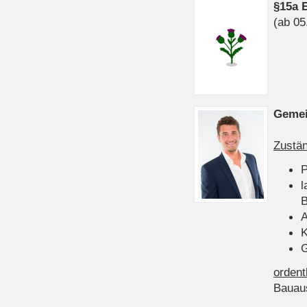
§15a 
(ab 05
Gemei
Zustän
P
l
B
A
K
G
ordent
Bauau