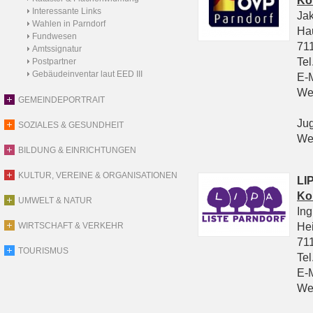
Ko
Interessante Links
Ja
Wahlen in Parndorf
Ha
Fundwesen
711
Amtssignatur
Tel
Postpartner
Gebäudeinventar laut EED III
E-
We
GEMEINDEPORTRAIT
Ju
SOZIALES & GESUNDHEIT
We
BILDUNG & EINRICHTUNGEN
KULTUR, VEREINE & ORGANISATIONEN
LIP
Ko
UMWELT & NATUR
In
He
WIRTSCHAFT & VERKEHR
711
TOURISMUS
Tel
E-
We