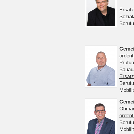
Ersatz
Sozia
Beruf
Gemei
ordent
Prüfu
Bauaus
Ersatz
Beruf
Mobili
Gemei
Obmann
ordent
Beruf
Mobili