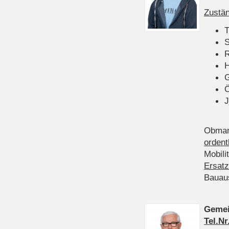
Zustän
T
S
R
H
Ö
J
Obman
ordent
Mobili
Ersatz
Bauau
Gemei
Tel.Nr