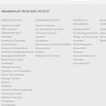
Aktualisiert am: 06.08.2026; 09:10:37
BÜRGERSERVICE
GEMEINDEPORTRAIT
SOZIALES &
BILD
GESUNDHEIT
EINR
Digitale Amtstafel
Unsere Gemeinde
ÖEK Parndorf
Die Geschichte Parndorfs
Parndorf GEHT
Kinde
PARNDORF HILFT
750 Jahre Parndorf
Soziale Organisationen
Volks
CORONA
Topothek
Pflege und Betreuung
Büche
Amtshelfer/ Formulare
Neuigkeiten
Apotheke
Musik
Gemeindeamt
Grenzüberschreitende Aktivitäten
Ärzte/Hebammen
Parteien & Gemeinderat
Ahnengalerie
Gesundheit
Dorfbote & Bürgermeisterbrief
Jubiläen
Tierärzte
Sitzungsprotokoll GRS
Religionen in Parndorf
Gesundheitsthemen
Bekanntmachungen
Leihomas
Sterbefälle
Gesundes Dorf
Wichtige Adressen
Abwasser und Kanalisation
Müll & Sammelstellen
Wichtige Termine
Bauhof
Jobbörse
Kataster & Flächenwidmung
Interessante Links
Wahlen in Parndorf
Fundwesen
Amtssignatur