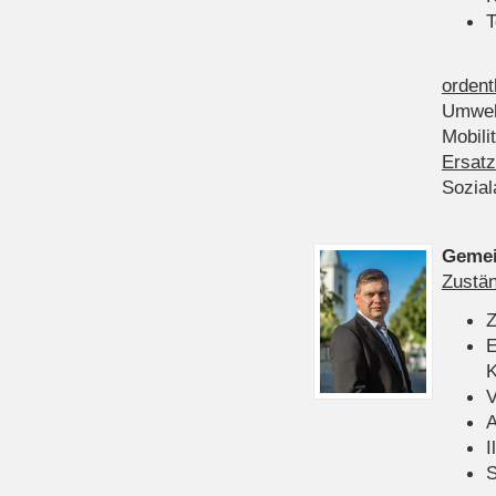
T
ordent
Umwel
Mobili
Ersatz
Sozia
Gemei
Zustän
Z
E
K
V
A
I
S