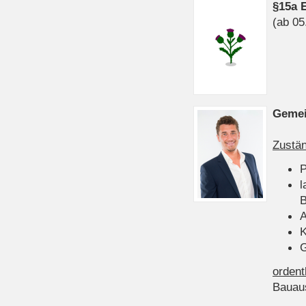
§15a 
(ab 05
Gemei
Zustän
P
l
B
A
K
G
ordent
Bauau