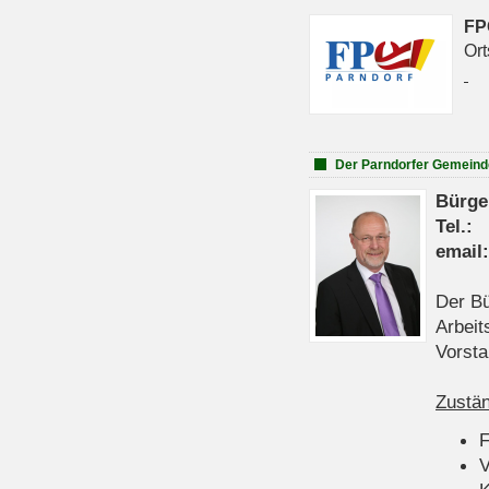
FP
Ort
Der Parndorfer Gemeind
Bürge
Tel
emai
Der Bü
Arbeit
Vorsta
Zustän
V