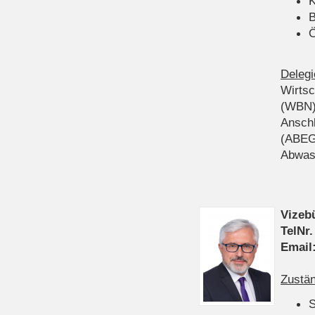
K
B
Ö
Delegi
Wirts
(WBN
Anschl
(ABEG
Abwas
Vizeb
TelNr.
Email
Zustän
S