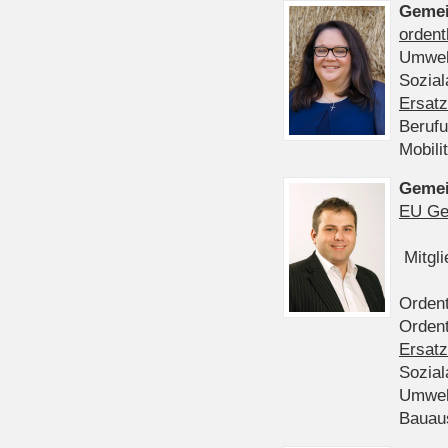
Gemei
ordent
Umwel
Sozia
Ersatz
Beruf
Mobili
Gemei
EU Ge
Mitgl
Ordent
Ordent
Ersatz
Sozia
Umwel
Bauau