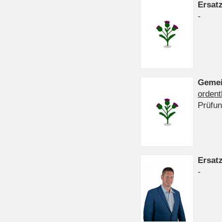
Ersat
-
Gemei
ordent
Prüfu
Ersat
-