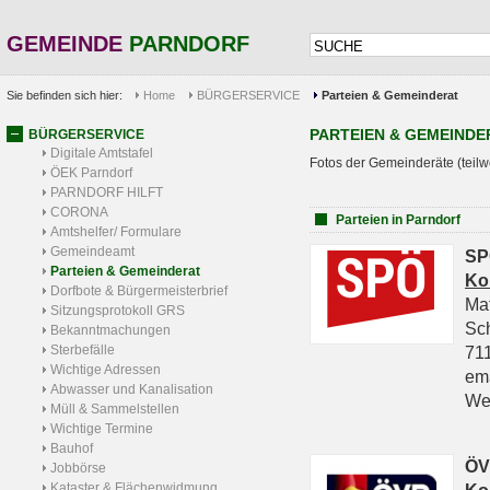
GEMEINDE
PARNDORF
Sie befinden sich hier:
Home
BÜRGERSERVICE
Parteien & Gemeinderat
PARTEIEN & GEMEINDE
BÜRGERSERVICE
Digitale Amtstafel
Fotos der Gemeinderäte (teilw
ÖEK Parndorf
PARNDORF HILFT
CORONA
Parteien in Parndorf
Amtshelfer/ Formulare
Gemeindeamt
SP
Parteien & Gemeinderat
Ko
Dorfbote & Bürgermeisterbrief
Ma
Sitzungsprotokoll GRS
Sc
Bekanntmachungen
Sterbefälle
711
Wichtige Adressen
em
Abwasser und Kanalisation
We
Müll & Sammelstellen
Wichtige Termine
Bauhof
ÖV
Jobbörse
Kataster & Flächenwidmung