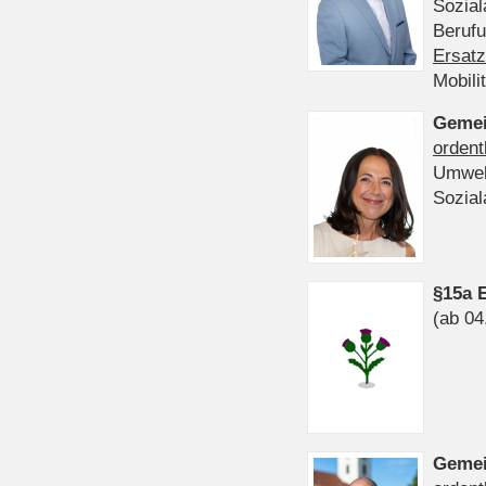
Sozia
Beruf
Ersatz
Mobili
Gemei
ordent
Umwel
Sozia
§15a 
(ab 04
Gemei