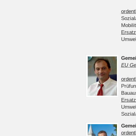
ordent
Sozia
Mobili
Ersatz
Umwel
Gemei
EU Ge
ordent
Prüfu
Bauau
Ersatz
Umwel
Sozia
Gemei
ordent