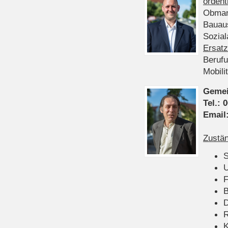
ordent
Obman
Bauau
Sozia
Ersatz
Beruf
Mobili
Gemei
Tel.:
0
Email
Zustän
S
U
F
B
D
K