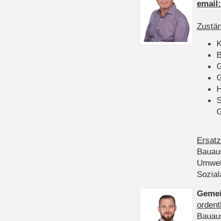
email
Zustän
K
B
G
G
H
S
Ersatz
Bauau
Umwel
Sozia
Gemei
ordent
Bauau