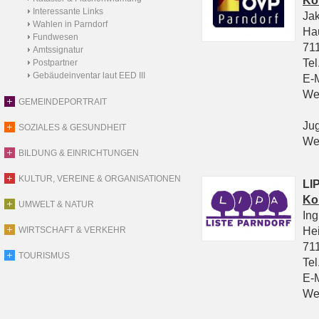
Ko
Interessante Links
Ja
Wahlen in Parndorf
Ha
Fundwesen
711
Amtssignatur
Tel
Postpartner
Gebäudeinventar laut EED III
E-
We
GEMEINDEPORTRAIT
Ju
SOZIALES & GESUNDHEIT
We
BILDUNG & EINRICHTUNGEN
KULTUR, VEREINE & ORGANISATIONEN
LIP
Ko
UMWELT & NATUR
In
He
WIRTSCHAFT & VERKEHR
711
TOURISMUS
Tel
E-
We