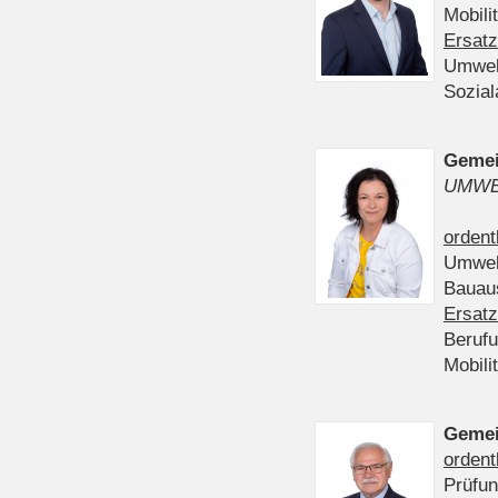
Mobili
Ersatz
Umwel
Sozia
Gemei
UMWE
ordent
Umwel
Bauau
Ersatz
Beruf
Mobili
Gemei
ordent
Prüfu