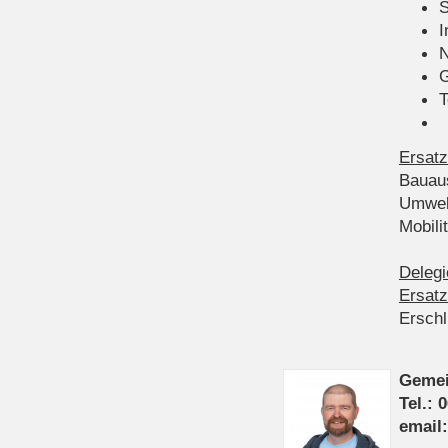
S
I
N
G
T
Ersatz
Bauau
Umwel
Mobil
Delegi
Ersatz
Ersch
Gemei
Tel.: 
email