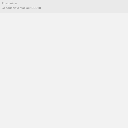
Postpartner
Gebäudeinventar laut EED III