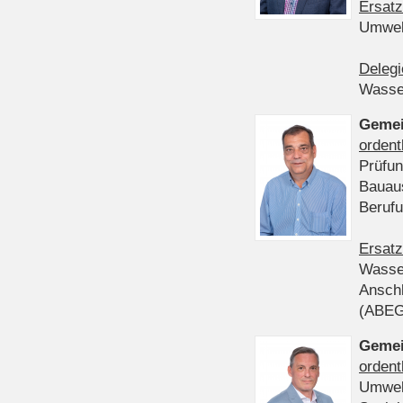
Ersatz
Umwel
Delegi
Wasser
Gemei
ordent
Prüfun
Bauau
Beruf
Ersatz
Wasser
Anschl
(ABE
Gemei
ordent
Umwel