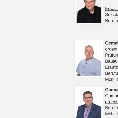
Ersatz
Sozia
Beruf
Gemei
ordent
Prüfu
Bauaus
Ersatz
Beruf
Mobili
Gemei
Obmann
ordent
Beruf
Mobili