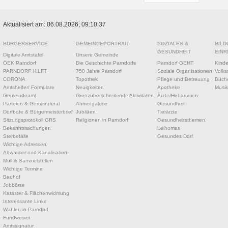
Aktualisiert am: 06.08.2026; 09:10:37
BÜRGERSERVICE
GEMEINDEPORTRAIT
SOZIALES &
BILD
GESUNDHEIT
EINR
Digitale Amtstafel
Unsere Gemeinde
ÖEK Parndorf
Die Geschichte Parndorfs
Parndorf GEHT
Kinde
PARNDORF HILFT
750 Jahre Parndorf
Soziale Organisationen
Volks
CORONA
Topothek
Pflege und Betreuung
Büche
Amtshelfer/ Formulare
Neuigkeiten
Apotheke
Musik
Gemeindeamt
Grenzüberschreitende Aktivitäten
Ärzte/Hebammen
Parteien & Gemeinderat
Ahnengalerie
Gesundheit
Dorfbote & Bürgermeisterbrief
Jubiläen
Tierärzte
Sitzungsprotokoll GRS
Religionen in Parndorf
Gesundheitsthemen
Bekanntmachungen
Leihomas
Sterbefälle
Gesundes Dorf
Wichtige Adressen
Abwasser und Kanalisation
Müll & Sammelstellen
Wichtige Termine
Bauhof
Jobbörse
Kataster & Flächenwidmung
Interessante Links
Wahlen in Parndorf
Fundwesen
Amtssignatur