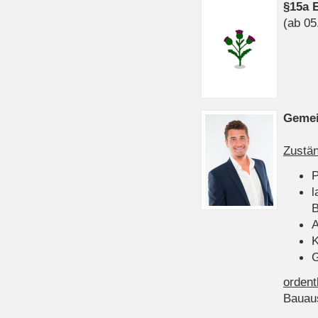
§15a 
(ab 05
Gemei
Zustän
P
l
B
A
K
G
ordent
Bauau