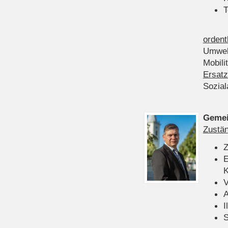
T
ordent
Umwel
Mobili
Ersatz
Sozia
Gemei
Zustän
Z
E
K
V
A
I
S