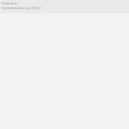
Postpartner
Gebäudeinventar laut EED III