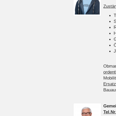
Zustän
T
S
R
H
Ö
J
Obman
ordent
Mobili
Ersatz
Bauau
Gemei
Tel.Nr