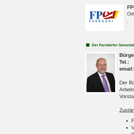
FP
Ort
Der Parndorfer Gemeind
Bürge
Tel
emai
Der Bü
Arbeit
Vorsta
Zustän
V