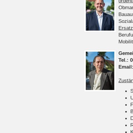
ordent
Obman
Bauau
Sozia
Ersatz
Beruf
Mobili
Gemei
Tel.:
0
Email
Zustän
S
U
F
B
D
K