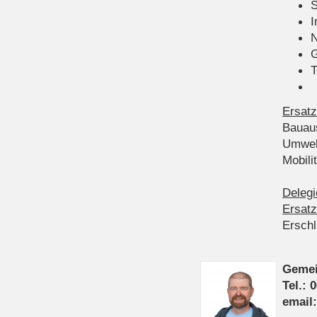
S
I
N
G
T
Ersatz
Bauau
Umwel
Mobil
Delegi
Ersatz
Ersch
Gemei
Tel.: 
email