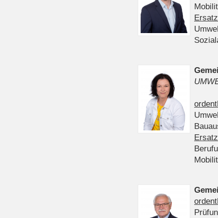
Mobili
Ersatz
Umwel
Sozia
Gemei
UMWE
ordent
Umwel
Bauau
Ersatz
Beruf
Mobili
Gemei
ordent
Prüfu