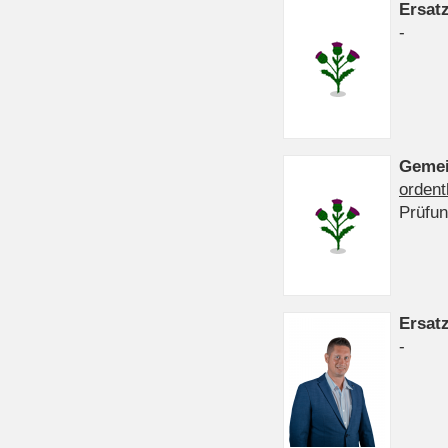
Ersat
-
Gemei
ordent
Prüfu
Ersat
-