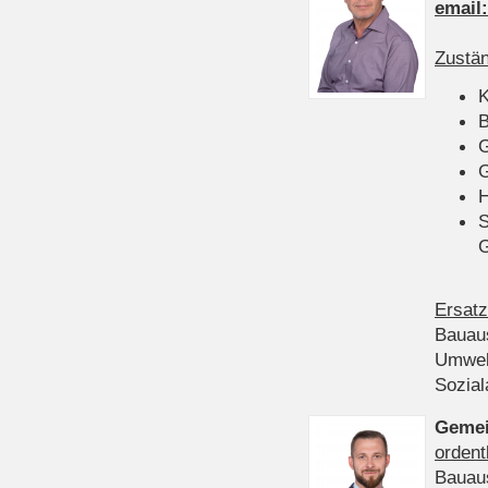
email
Zustän
K
B
G
G
H
S
Ersatz
Bauau
Umwel
Sozia
Gemei
ordent
Bauau