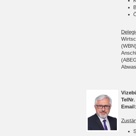
K
B
Ö
Delegi
Wirts
(WBN
Anschl
(ABEG
Abwas
Vizeb
TelNr.
Email
Zustän
S