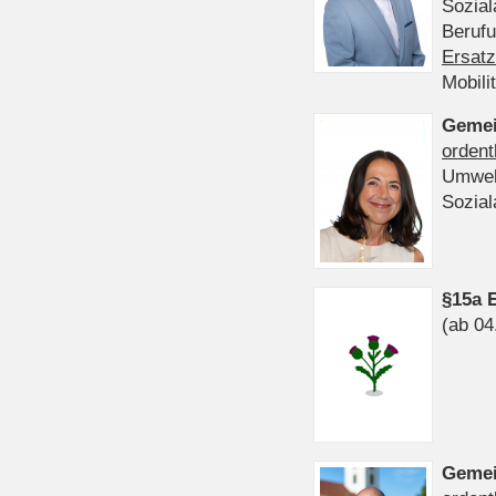
Sozia
Beruf
Ersatz
Mobili
Gemei
ordent
Umwel
Sozia
§15a 
(ab 04
Gemei