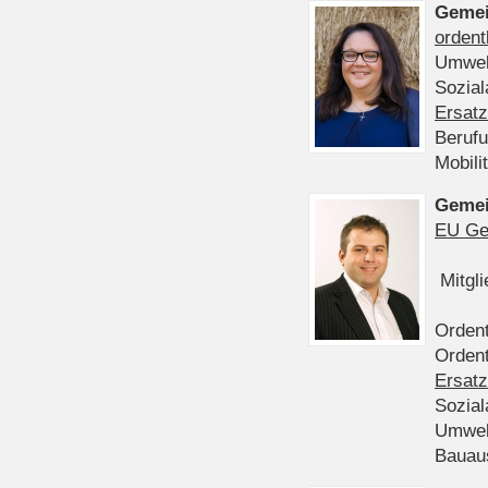
Gemei
ordent
Umwel
Sozia
Ersatz
Beruf
Mobili
Gemei
EU Ge
Mitgl
Ordent
Ordent
Ersatz
Sozia
Umwel
Bauau