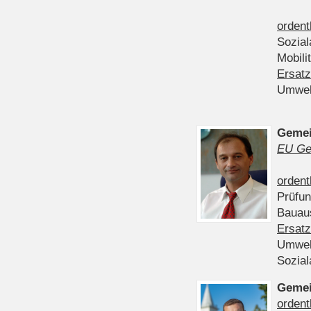
ordent
Sozia
Mobili
Ersatz
Umwel
Gemei
EU Ge
ordent
Prüfu
Bauau
Ersatz
Umwel
Sozia
Gemei
ordent