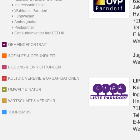
Ko
Interessante Links
Ja
Wahlen in Parndorf
Ha
Fundwesen
711
Amtssignatur
Tel
Postpartner
Gebäudeinventar laut EED III
E-
We
GEMEINDEPORTRAIT
Ju
SOZIALES & GESUNDHEIT
We
BILDUNG & EINRICHTUNGEN
KULTUR, VEREINE & ORGANISATIONEN
LIP
Ko
UMWELT & NATUR
In
He
WIRTSCHAFT & VERKEHR
711
TOURISMUS
Tel
E-
We