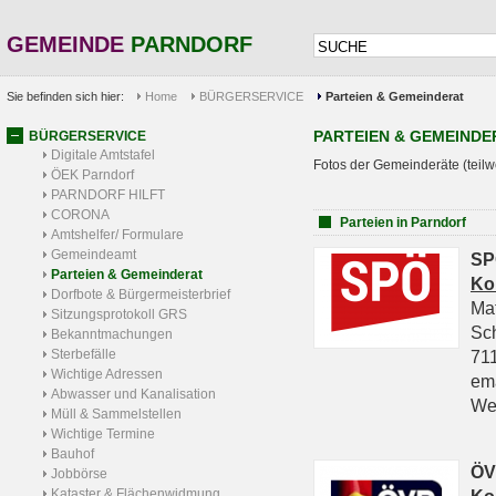
GEMEINDE
PARNDORF
Sie befinden sich hier:
Home
BÜRGERSERVICE
Parteien & Gemeinderat
PARTEIEN & GEMEINDE
BÜRGERSERVICE
Digitale Amtstafel
Fotos der Gemeinderäte (teilw
ÖEK Parndorf
PARNDORF HILFT
CORONA
Parteien in Parndorf
Amtshelfer/ Formulare
Gemeindeamt
SP
Parteien & Gemeinderat
Ko
Dorfbote & Bürgermeisterbrief
Ma
Sitzungsprotokoll GRS
Sc
Bekanntmachungen
Sterbefälle
711
Wichtige Adressen
em
Abwasser und Kanalisation
We
Müll & Sammelstellen
Wichtige Termine
Bauhof
ÖV
Jobbörse
Kataster & Flächenwidmung