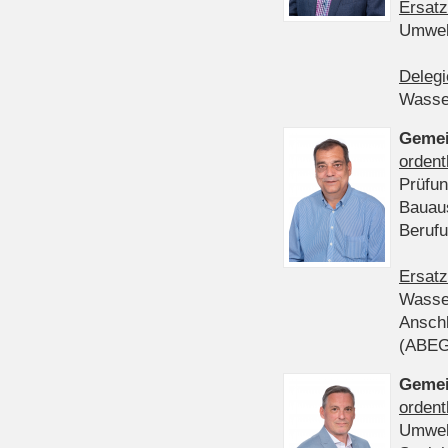
Ersatz
Umwel
Delegi
Wasser
Gemei
ordent
Prüfun
Bauau
Beruf
Ersatz
Wasser
Anschl
(ABE
Gemei
ordent
Umwel