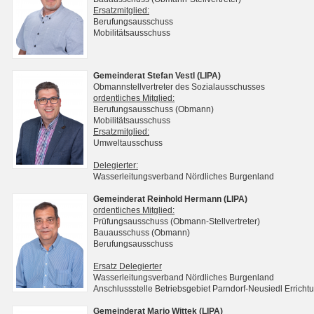
Ersatzmitglied:
Berufungsausschuss
Mobilitätsausschuss
Gemeinderat Stefan Vestl (LIPA)
Obmannstellvertreter des Sozialausschusses
ordentliches Mitglied:
Berufungsausschuss (Obmann)
Mobilitätsausschuss
Ersatzmitglied:
Umweltausschuss
Delegierter:
Wasserleitungsverband Nördliches Burgenland
Gemeinderat Reinhold Hermann (LIPA)
ordentliches Mitglied:
Prüfungsausschuss (Obmann-Stellvertreter)
Bauausschuss (Obmann)
Berufungsausschuss
Ersatz Delegierter
Wasserleitungsverband Nördliches Burgenland
Anschlussstelle Betriebsgebiet Parndorf-Neusiedl Erri
Gemeinderat Mario Wittek (LIPA)