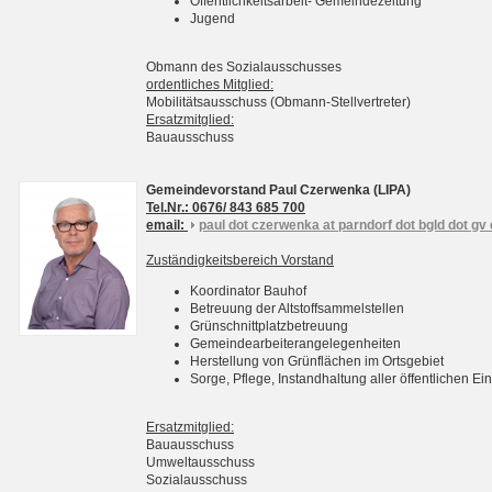
Öffentlichkeitsarbeit- Gemeindezeitung
Jugend
Obmann des Sozialausschusses
ordentliches Mitglied:
Mobilitätsausschuss (Obmann-Stellvertreter)
Ersatzmitglied:
Bauausschuss
Gemeindevorstand Paul Czerwenka (LIPA)
Tel.Nr.: 0676/ 843 685 700
email:
paul dot czerwenka at parndorf dot bgld dot gv 
Zuständigkeitsbereich Vorstand
Koordinator Bauhof
Betreuung der Altstoffsammelstellen
Grünschnittplatzbetreuung
Gemeindearbeiterangelegenheiten
Herstellung von Grünflächen im Ortsgebiet
Sorge, Pflege, Instandhaltung aller öffentlichen 
Ersatzmitglied:
Bauausschuss
Umweltausschuss
Sozialausschuss