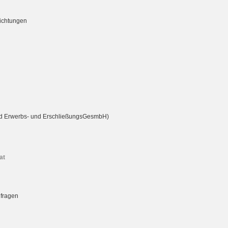
richtungen
rd Erwerbs- und ErschließungsGesmbH)
at
nfragen