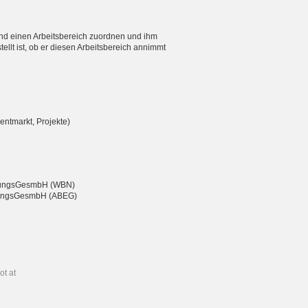
nd einen Arbeitsbereich zuordnen und ihm
ellt ist, ob er diesen Arbeitsbereich annimmt
entmarkt, Projekte)
eßungsGesmbH (WBN)
chtungsGesmbH (ABEG)
ot at