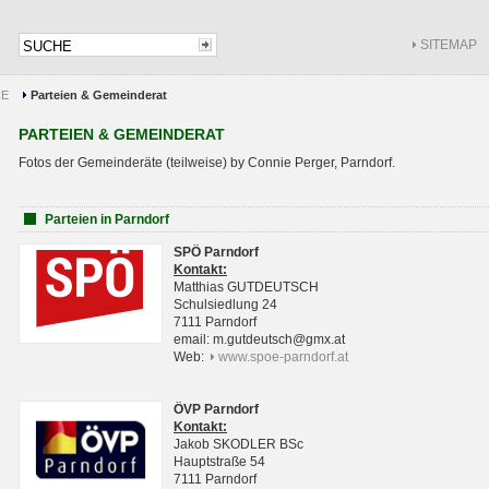
SITEMAP
CE
Parteien & Gemeinderat
PARTEIEN & GEMEINDERAT
Fotos der Gemeinderäte (teilweise) by Connie Perger, Parndorf.
Parteien in Parndorf
SPÖ Parndorf
Kontakt:
Matthias GUTDEUTSCH
Schulsiedlung 24
7111 Parndorf
email: m.gutdeutsch@gmx.at
Web:
www.spoe-parndorf.at
ÖVP Parndorf
Kontakt:
Jakob SKODLER BSc
Hauptstraße 54
7111 Parndorf