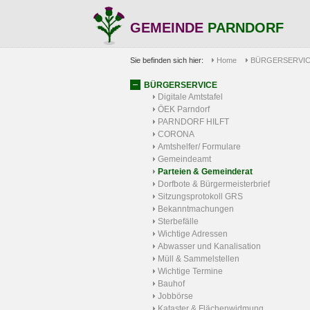
GEMEINDE
PARNDORF
Sie befinden sich hier:
Home
BÜRGERSERVI
BÜRGERSERVICE
Digitale Amtstafel
ÖEK Parndorf
PARNDORF HILFT
CORONA
Amtshelfer/ Formulare
Gemeindeamt
Parteien & Gemeinderat
Dorfbote & Bürgermeisterbrief
Sitzungsprotokoll GRS
Bekanntmachungen
Sterbefälle
Wichtige Adressen
Abwasser und Kanalisation
Müll & Sammelstellen
Wichtige Termine
Bauhof
Jobbörse
Kataster & Flächenwidmung