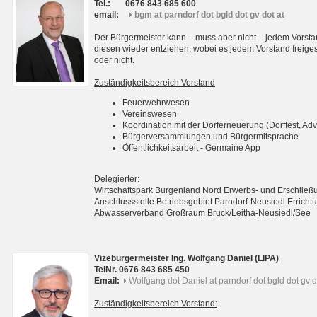
Tel.:
0676 843 685 600
email:
bgm at parndorf dot bgld dot gv dot at
Der Bürgermeister kann – muss aber nicht – jedem Vorsta
diesen wieder entziehen; wobei es jedem Vorstand freigest
oder nicht.
Zuständigkeitsbereich Vorstand
Feuerwehrwesen
Vereinswesen
Koordination mit der Dorferneuerung (Dorffest, Adv
Bürgerversammlungen und Bürgermitsprache
Öffentlichkeitsarbeit - Germaine App
Delegierter:
Wirtschaftspark Burgenland Nord Erwerbs- und Erschli
Anschlussstelle Betriebsgebiet Parndorf-Neusiedl Erri
Abwasserverband Großraum Bruck/Leitha-Neusiedl/See
Vizebürgermeister Ing. Wolfgang Daniel (LIPA)
TelNr. 0676 843 685 450
Email:
Wolfgang dot Daniel at parndorf dot bgld dot gv d
Zuständigkeitsbereich Vorstand: