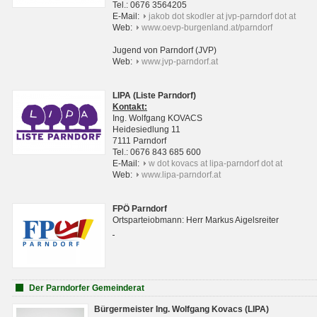
Tel.: 0676 3564205
E-Mail:
jakob dot skodler at jvp-parndorf dot at
Web:
www.oevp-burgenland.at/parndorf
Jugend von Parndorf (JVP)
Web:
www.jvp-parndorf.at
LIPA (Liste Parndorf)
Kontakt:
Ing. Wolfgang KOVACS
Heidesiedlung 11
7111 Parndorf
Tel.: 0676 843 685 600
E-Mail:
w dot kovacs at lipa-parndorf dot at
Web:
www.lipa-parndorf.at
FPÖ Parndorf
Ortsparteiobmann: Herr Markus Aigelsreiter
Der Parndorfer Gemeinderat
Bürgermeister Ing. Wolfgang Kovacs (LIPA)