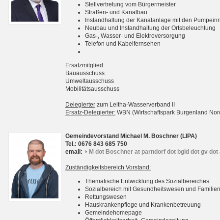
Stellvertretung vom Bürgermeister
Straßen- und Kanalbau
Instandhaltung der Kanalanlage mit den Pumpein
Neubau und Instandhaltung der Ortsbeleuchtung
Gas-, Wasser- und Elektroversorgung
Telefon und Kabelfernsehen
Ersatzmitglied:
Bauausschuss
Umweltausschuss
Mobilitätsausschuss
Delegierter
zum Leitha-Wasserverband II
Ersatz-Delegierter:
WBN (Wirtschaftspark Burgenland No
Gemeindevorstand Michael M. Boschner (LIPA)
Tel.: 0676 843 685 750
email:
M dot Boschner at parndorf dot bgld dot gv dot 
Zuständigkeitsbereich Vorstand:
Thematische Entwicklung des Sozialbereiches
Sozialbereich mit Gesundheitswesen und Familie
Rettungswesen
Hauskrankenpflege und Krankenbetreuung
Gemeindehomepage