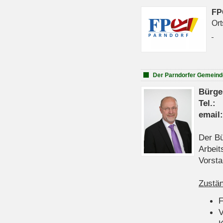
FP
Ort
Der Parndorfer Gemeind
Bürge
Tel
emai
Der Bü
Arbeit
Vorsta
Zustän
V