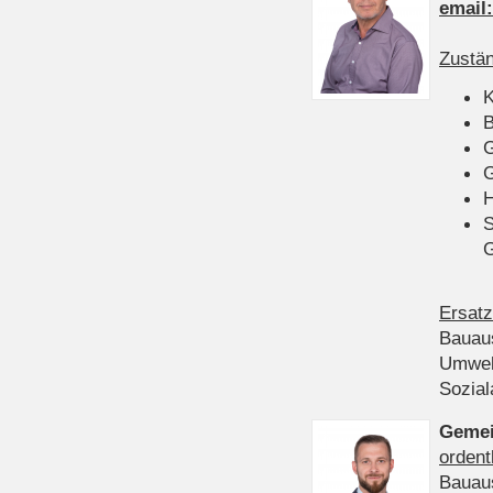
email
Zustän
K
B
G
G
H
S
Ersatz
Bauau
Umwel
Sozia
Gemei
ordent
Bauau