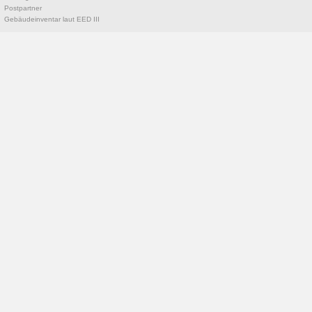
Postpartner
Gebäudeinventar laut EED III