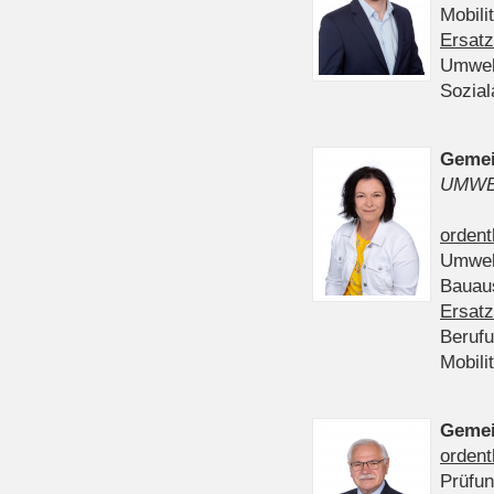
Mobili
Ersatz
Umwel
Sozia
Gemei
UMWE
ordent
Umwel
Bauau
Ersatz
Beruf
Mobili
Gemei
ordent
Prüfu