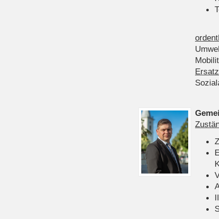
T
ordent
Umwel
Mobili
Ersatz
Sozia
Gemei
Zustän
Z
E
K
V
A
I
S