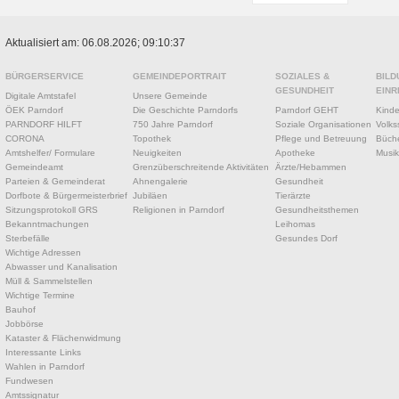
Aktualisiert am: 06.08.2026; 09:10:37
BÜRGERSERVICE
GEMEINDEPORTRAIT
SOZIALES &
BILD
GESUNDHEIT
EINR
Digitale Amtstafel
Unsere Gemeinde
ÖEK Parndorf
Die Geschichte Parndorfs
Parndorf GEHT
Kinde
PARNDORF HILFT
750 Jahre Parndorf
Soziale Organisationen
Volks
CORONA
Topothek
Pflege und Betreuung
Büche
Amtshelfer/ Formulare
Neuigkeiten
Apotheke
Musik
Gemeindeamt
Grenzüberschreitende Aktivitäten
Ärzte/Hebammen
Parteien & Gemeinderat
Ahnengalerie
Gesundheit
Dorfbote & Bürgermeisterbrief
Jubiläen
Tierärzte
Sitzungsprotokoll GRS
Religionen in Parndorf
Gesundheitsthemen
Bekanntmachungen
Leihomas
Sterbefälle
Gesundes Dorf
Wichtige Adressen
Abwasser und Kanalisation
Müll & Sammelstellen
Wichtige Termine
Bauhof
Jobbörse
Kataster & Flächenwidmung
Interessante Links
Wahlen in Parndorf
Fundwesen
Amtssignatur