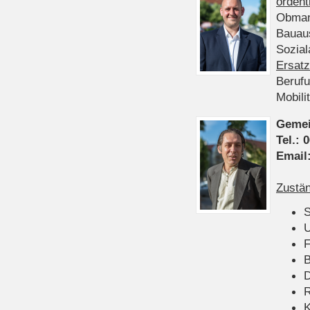
ordent
Obman
Bauau
Sozia
Ersatz
Beruf
Mobili
Gemei
Tel.:
0
Email
Zustän
S
U
F
B
D
K