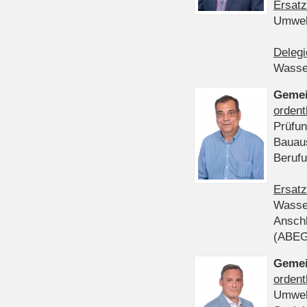
Ersatz
Umwel
Delegi
Wasser
Gemei
ordent
Prüfun
Bauau
Beruf
Ersatz
Wasser
Anschl
(ABE
Gemei
ordent
Umwel