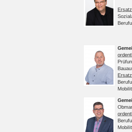
Ersatz
Sozia
Beruf
Gemei
ordent
Prüfu
Bauaus
Ersatz
Beruf
Mobili
Gemei
Obmann
ordent
Beruf
Mobili