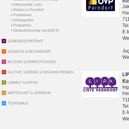
Ko
Interessante Links
Ja
Wahlen in Parndorf
Ha
Fundwesen
711
Amtssignatur
Tel
Postpartner
Gebäudeinventar laut EED III
E-
We
GEMEINDEPORTRAIT
Ju
SOZIALES & GESUNDHEIT
We
BILDUNG & EINRICHTUNGEN
KULTUR, VEREINE & ORGANISATIONEN
LIP
Ko
UMWELT & NATUR
In
He
WIRTSCHAFT & VERKEHR
711
TOURISMUS
Tel
E-
We