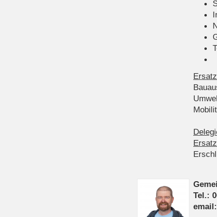
S
I
N
G
T
Ersatz
Bauau
Umwel
Mobil
Delegi
Ersatz
Ersch
Gemei
Tel.: 
email