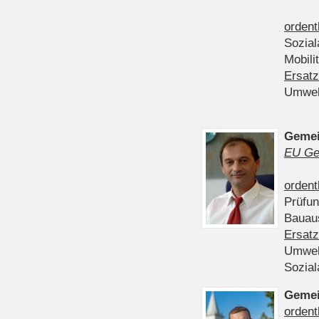
ordent
Sozia
Mobili
Ersatz
Umwel
Gemei
EU Ge
ordent
Prüfu
Bauau
Ersatz
Umwel
Sozia
Gemei
ordent