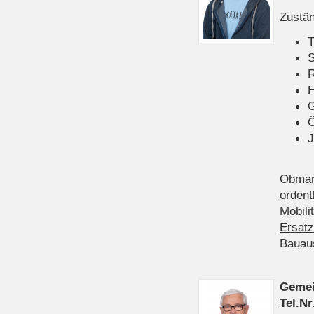
Zustän
T
S
R
H
Ö
J
Obman
ordent
Mobili
Ersatz
Bauau
Gemei
Tel.Nr