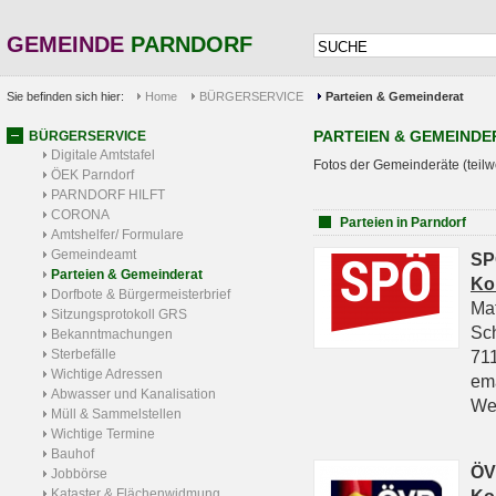
GEMEINDE
PARNDORF
Sie befinden sich hier:
Home
BÜRGERSERVICE
Parteien & Gemeinderat
PARTEIEN & GEMEINDE
BÜRGERSERVICE
Digitale Amtstafel
Fotos der Gemeinderäte (teilw
ÖEK Parndorf
PARNDORF HILFT
CORONA
Parteien in Parndorf
Amtshelfer/ Formulare
Gemeindeamt
SP
Parteien & Gemeinderat
Ko
Dorfbote & Bürgermeisterbrief
Ma
Sitzungsprotokoll GRS
Sc
Bekanntmachungen
Sterbefälle
711
Wichtige Adressen
em
Abwasser und Kanalisation
We
Müll & Sammelstellen
Wichtige Termine
Bauhof
ÖV
Jobbörse
Kataster & Flächenwidmung