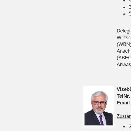
K
B
Ö
Delegi
Wirts
(WBN
Anschl
(ABEG
Abwas
Vizeb
TelNr.
Email
Zustän
S