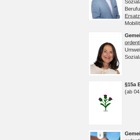
Sozia
Beruf
Ersatz
Mobili
Gemei
ordent
Umwel
Sozia
§15a 
(ab 04
Gemei