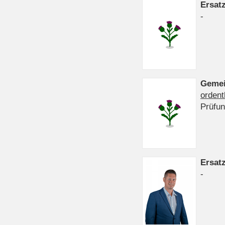
Ersat
-
Gemei
ordent
Prüfu
Ersat
-