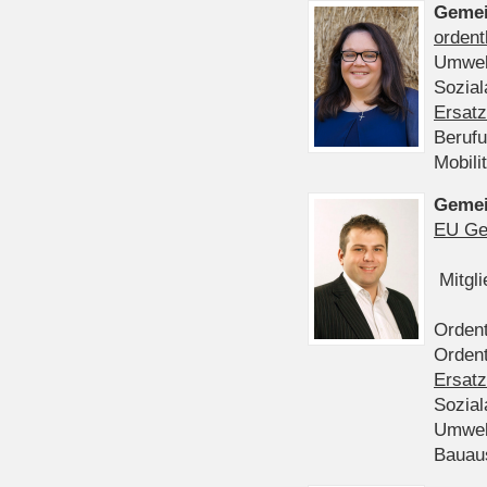
Gemei
ordent
Umwel
Sozia
Ersatz
Beruf
Mobili
Gemei
EU Ge
Mitgl
Ordent
Ordent
Ersatz
Sozia
Umwel
Bauau