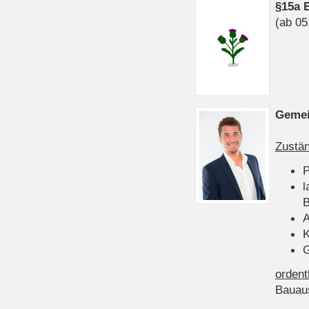
§15a 
(ab 05
Gemei
Zustän
P
l
B
A
K
G
ordent
Bauau