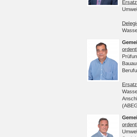
Ersatz
Umwel
Delegi
Wasser
Gemei
ordent
Prüfun
Bauau
Beruf
Ersatz
Wasser
Anschl
(ABE
Gemei
ordent
Umwel