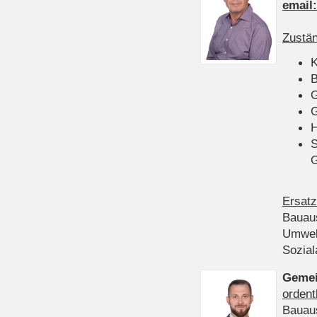
email
Zustän
K
B
G
G
H
S
Ersatz
Bauau
Umwel
Sozia
Gemei
ordent
Bauau