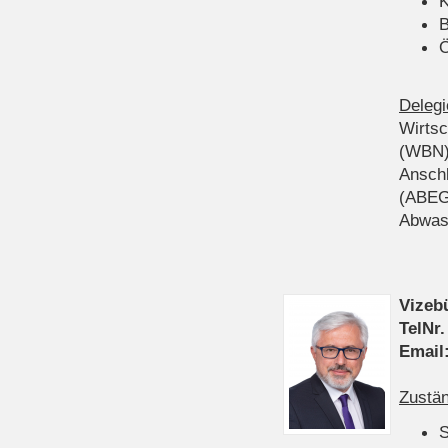
K
B
Ö
Delegi
Wirts
(WBN
Anschl
(ABEG
Abwas
Vizeb
TelNr.
Email
Zustän
S