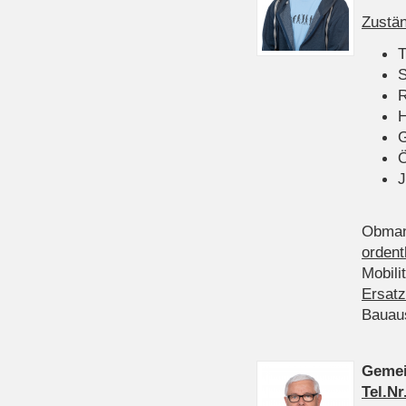
Zustän
T
S
R
H
Ö
J
Obman
ordent
Mobili
Ersatz
Bauau
Gemei
Tel.Nr