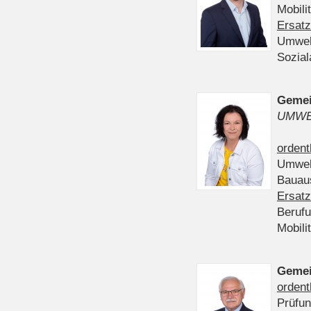
Mobili
Ersatz
Umwel
Sozia
Gemei
UMWE
ordent
Umwel
Bauau
Ersatz
Beruf
Mobili
Gemei
ordent
Prüfu