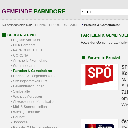
GEMEINDE
PARNDORF
Sie befinden sich hier:
Home
BÜRGERSERVICE
Parteien & Gemeinderat
PARTEIEN & GEMEINDE
BÜRGERSERVICE
Digitale Amtstafel
Fotos der Gemeinderäte (teilw
ÖEK Parndorf
PARNDORF HILFT
CORONA
Parteien in Parndorf
Amtshelfer/ Formulare
Gemeindeamt
SP
Parteien & Gemeinderat
Ko
Dorfbote & Bürgermeisterbrief
Ma
Sitzungsprotokoll GRS
Sc
Bekanntmachungen
Sterbefälle
711
Wichtige Adressen
em
Abwasser und Kanalisation
We
Müll & Sammelstellen
Wichtige Termine
Bauhof
ÖV
Jobbörse
Kataster & Flächenwidmung