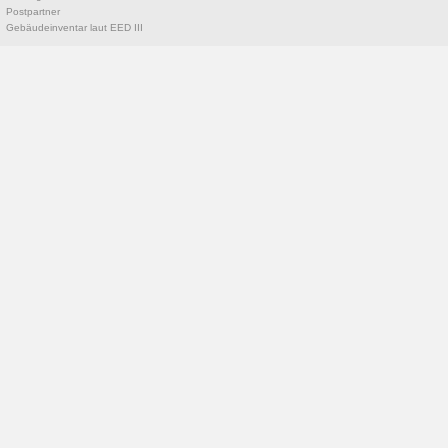
Postpartner
Gebäudeinventar laut EED III