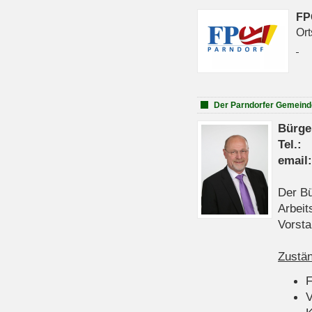
FP
Ort
Der Parndorfer Gemeind
Bürge
Tel
emai
Der Bü
Arbeit
Vorsta
Zustän
V