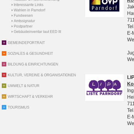
Ko
Interessante Links
Ja
Wahlen in Parndorf
Ha
Fundwesen
711
Amtssignatur
Tel
Postpartner
Gebäudeinventar laut EED III
E-
We
GEMEINDEPORTRAIT
Ju
SOZIALES & GESUNDHEIT
We
BILDUNG & EINRICHTUNGEN
KULTUR, VEREINE & ORGANISATIONEN
LIP
Ko
UMWELT & NATUR
In
He
WIRTSCHAFT & VERKEHR
711
TOURISMUS
Tel
E-
We