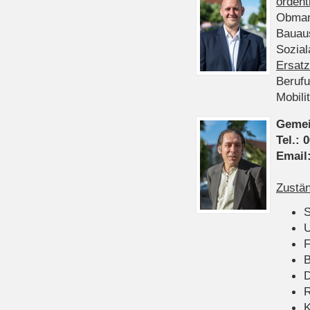
ordent
Obman
Bauau
Sozia
Ersatz
Beruf
Mobili
Gemei
Tel.:
0
Email
Zustän
S
U
F
B
D
K