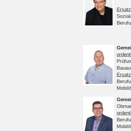
Ersatz
Sozia
Beruf
Gemei
ordent
Prüfu
Bauaus
Ersatz
Beruf
Mobili
Gemei
Obmann
ordent
Beruf
Mobili