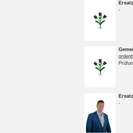
Ersat
-
Gemei
ordent
Prüfu
Ersat
-