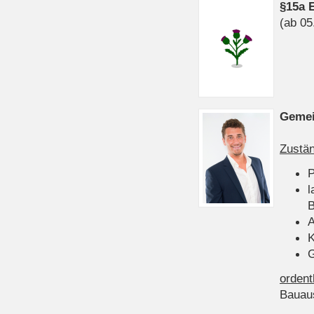
§15a 
(ab 05
Gemei
Zustän
P
l
B
A
K
G
ordent
Bauau