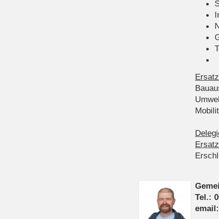
S
I
N
G
T
Ersatz
Bauau
Umwel
Mobil
Delegi
Ersatz
Ersch
Gemei
Tel.: 
email