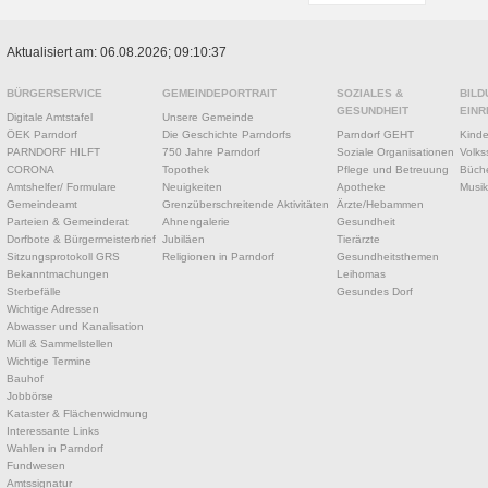
Aktualisiert am: 06.08.2026; 09:10:37
BÜRGERSERVICE
GEMEINDEPORTRAIT
SOZIALES &
BILD
GESUNDHEIT
EINR
Digitale Amtstafel
Unsere Gemeinde
ÖEK Parndorf
Die Geschichte Parndorfs
Parndorf GEHT
Kinde
PARNDORF HILFT
750 Jahre Parndorf
Soziale Organisationen
Volks
CORONA
Topothek
Pflege und Betreuung
Büche
Amtshelfer/ Formulare
Neuigkeiten
Apotheke
Musik
Gemeindeamt
Grenzüberschreitende Aktivitäten
Ärzte/Hebammen
Parteien & Gemeinderat
Ahnengalerie
Gesundheit
Dorfbote & Bürgermeisterbrief
Jubiläen
Tierärzte
Sitzungsprotokoll GRS
Religionen in Parndorf
Gesundheitsthemen
Bekanntmachungen
Leihomas
Sterbefälle
Gesundes Dorf
Wichtige Adressen
Abwasser und Kanalisation
Müll & Sammelstellen
Wichtige Termine
Bauhof
Jobbörse
Kataster & Flächenwidmung
Interessante Links
Wahlen in Parndorf
Fundwesen
Amtssignatur