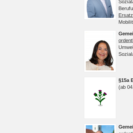
Sozia
Beruf
Ersatz
Mobili
Gemei
ordent
Umwel
Sozia
§15a 
(ab 04
Gemei