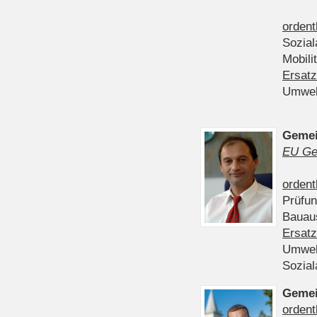
ordent
Sozia
Mobili
Ersatz
Umwel
Gemei
EU Ge
ordent
Prüfu
Bauau
Ersatz
Umwel
Sozia
Gemei
ordent