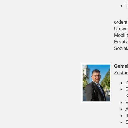
T
ordent
Umwel
Mobili
Ersatz
Sozia
Gemei
Zustän
Z
E
K
V
A
I
S