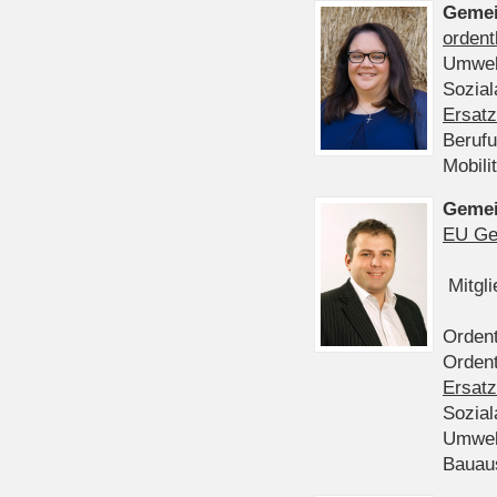
Gemei
ordent
Umwel
Sozia
Ersatz
Beruf
Mobili
Gemei
EU Ge
Mitgl
Ordent
Ordent
Ersatz
Sozia
Umwel
Bauau