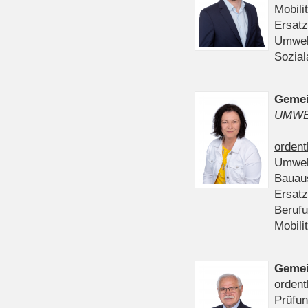
Mobili
Ersatz
Umwel
Sozia
Gemei
UMWE
ordent
Umwel
Bauau
Ersatz
Beruf
Mobili
Gemei
ordent
Prüfu