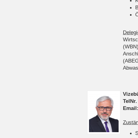
K
B
Ö
Delegi
Wirts
(WBN
Anschl
(ABEG
Abwas
Vizeb
TelNr.
Email
Zustän
S