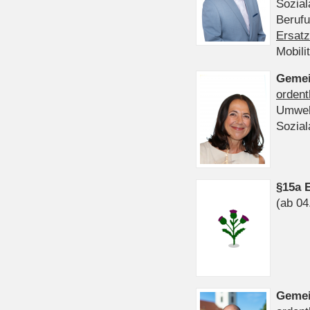
Sozia
Beruf
Ersatz
Mobili
Gemei
ordent
Umwel
Sozia
§15a 
(ab 04
Gemei