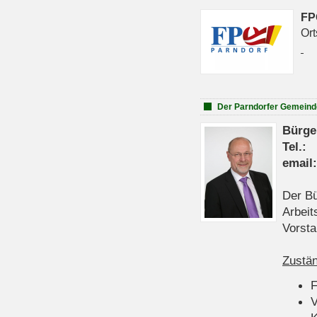
FP
Ort
Der Parndorfer Gemeind
Bürge
Tel
emai
Der Bü
Arbeit
Vorsta
Zustän
V