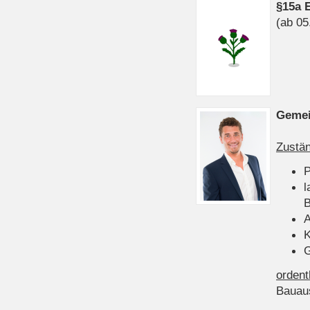
§15a 
(ab 05
Gemei
Zustän
P
l
B
A
K
G
ordent
Bauau