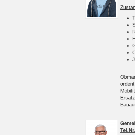
Zustän
T
S
R
H
Ö
J
Obman
ordent
Mobili
Ersatz
Bauau
Gemei
Tel.Nr