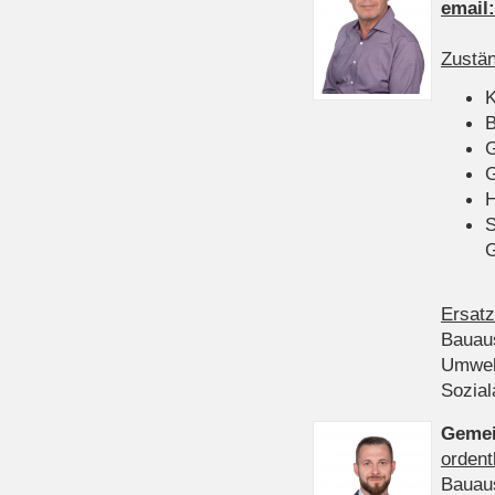
email
Zustän
K
B
G
G
H
S
Ersatz
Bauau
Umwel
Sozia
Gemei
ordent
Bauau