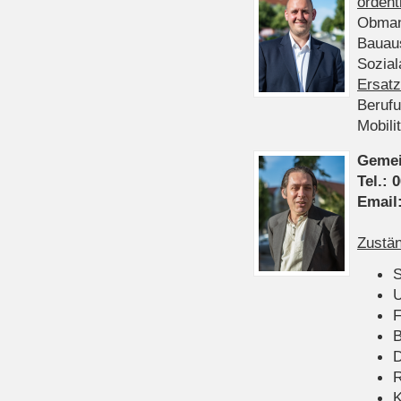
ordent
Obman
Bauau
Sozia
Ersatz
Beruf
Mobili
Gemei
Tel.:
0
Email
Zustän
S
U
F
B
D
K