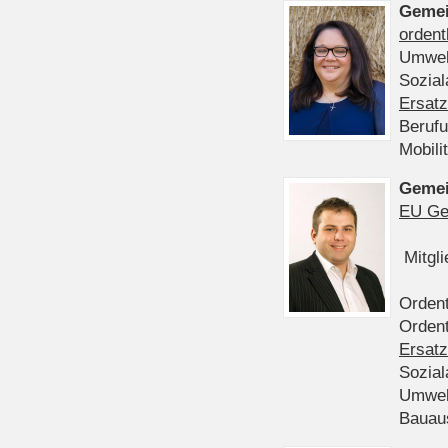
Gemei
ordent
Umwel
Sozia
Ersatz
Beruf
Mobili
Gemei
EU Ge
Mitgl
Ordent
Ordent
Ersatz
Sozia
Umwel
Bauau