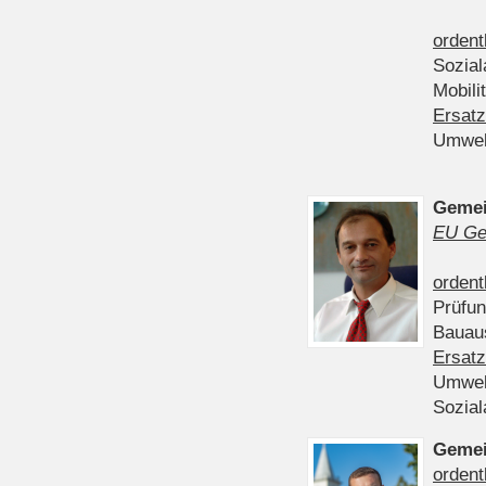
ordent
Sozia
Mobili
Ersatz
Umwel
Gemei
EU Ge
ordent
Prüfu
Bauau
Ersatz
Umwel
Sozia
Gemei
ordent