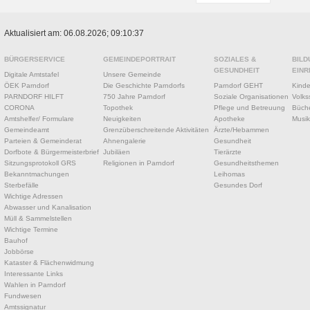
Aktualisiert am: 06.08.2026; 09:10:37
BÜRGERSERVICE
GEMEINDEPORTRAIT
SOZIALES &
BILD
GESUNDHEIT
EINR
Digitale Amtstafel
Unsere Gemeinde
ÖEK Parndorf
Die Geschichte Parndorfs
Parndorf GEHT
Kinde
PARNDORF HILFT
750 Jahre Parndorf
Soziale Organisationen
Volks
CORONA
Topothek
Pflege und Betreuung
Büche
Amtshelfer/ Formulare
Neuigkeiten
Apotheke
Musik
Gemeindeamt
Grenzüberschreitende Aktivitäten
Ärzte/Hebammen
Parteien & Gemeinderat
Ahnengalerie
Gesundheit
Dorfbote & Bürgermeisterbrief
Jubiläen
Tierärzte
Sitzungsprotokoll GRS
Religionen in Parndorf
Gesundheitsthemen
Bekanntmachungen
Leihomas
Sterbefälle
Gesundes Dorf
Wichtige Adressen
Abwasser und Kanalisation
Müll & Sammelstellen
Wichtige Termine
Bauhof
Jobbörse
Kataster & Flächenwidmung
Interessante Links
Wahlen in Parndorf
Fundwesen
Amtssignatur