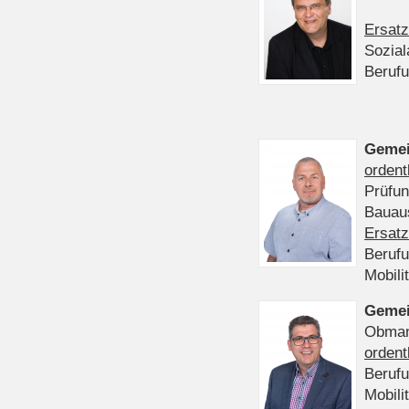
Ersatz
Sozia
Beruf
Gemei
ordent
Prüfu
Bauaus
Ersatz
Beruf
Mobili
Gemei
Obmann
ordent
Beruf
Mobili