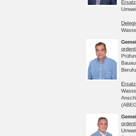
Ersatz
Umwel
Delegi
Wasser
Gemei
ordent
Prüfun
Bauau
Beruf
Ersatz
Wasser
Anschl
(ABE
Gemei
ordent
Umwel