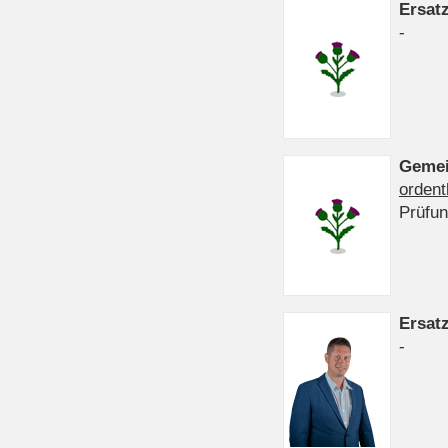
Ersat
-
Gemei
ordent
Prüfu
Ersat
-