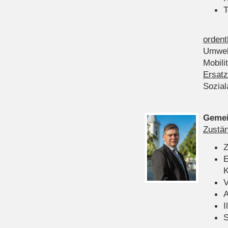
T
ordent
Umwel
Mobili
Ersatz
Sozia
Gemei
Zustän
Z
E
K
V
A
I
S