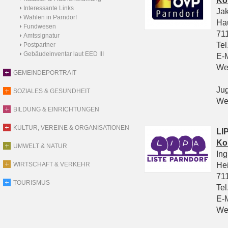
Ko
Interessante Links
Ja
Wahlen in Parndorf
Ha
Fundwesen
711
Amtssignatur
Tel
Postpartner
Gebäudeinventar laut EED III
E-
We
GEMEINDEPORTRAIT
Ju
SOZIALES & GESUNDHEIT
We
BILDUNG & EINRICHTUNGEN
KULTUR, VEREINE & ORGANISATIONEN
LIP
Ko
UMWELT & NATUR
In
He
WIRTSCHAFT & VERKEHR
711
TOURISMUS
Tel
E-
We