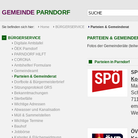
GEMEINDE
PARNDORF
Sie befinden sich hier:
Home
BÜRGERSERVICE
Parteien & Gemeinderat
PARTEIEN & GEMEINDE
BÜRGERSERVICE
Digitale Amtstafel
Fotos der Gemeinderäte (teilw
ÖEK Parndorf
PARNDORF HILFT
CORONA
Parteien in Parndorf
Amtshelfer/ Formulare
Gemeindeamt
SP
Parteien & Gemeinderat
Ko
Dorfbote & Bürgermeisterbrief
Ma
Sitzungsprotokoll GRS
Sc
Bekanntmachungen
Sterbefälle
711
Wichtige Adressen
em
Abwasser und Kanalisation
We
Müll & Sammelstellen
Wichtige Termine
Bauhof
ÖV
Jobbörse
Kataster & Flächenwidmung