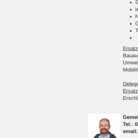
S
I
N
G
T
Ersatz
Bauau
Umwel
Mobil
Delegi
Ersatz
Ersch
Gemei
Tel.: 
email