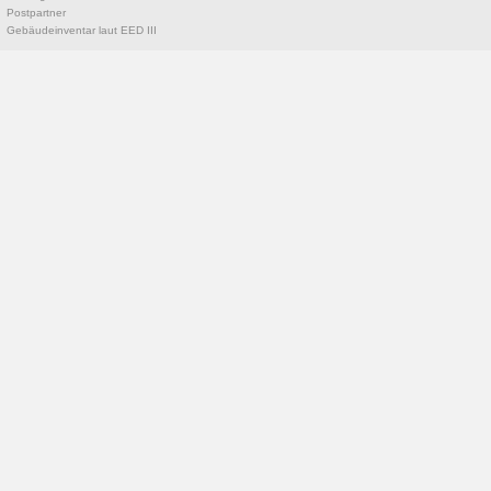
Postpartner
Gebäudeinventar laut EED III