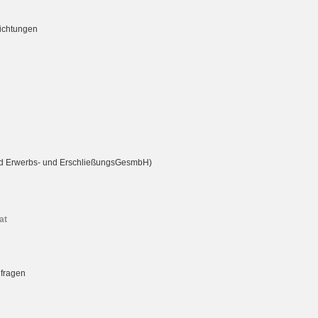
richtungen
rd Erwerbs- und ErschließungsGesmbH)
at
nfragen