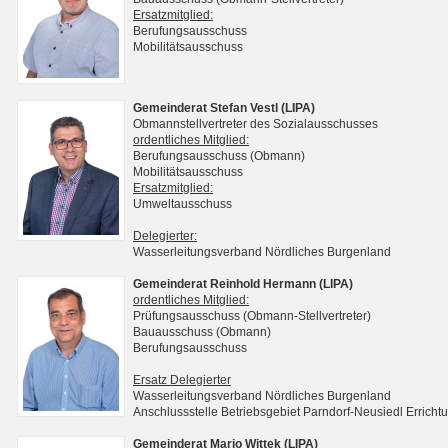
Ersatzmitglied:
Berufungsausschuss
Mobilitätsausschuss
Gemeinderat Stefan Vestl (LIPA)
Obmannstellvertreter des Sozialausschusses
ordentliches Mitglied:
Berufungsausschuss (Obmann)
Mobilitätsausschuss
Ersatzmitglied:
Umweltausschuss
Delegierter:
Wasserleitungsverband Nördliches Burgenland
Gemeinderat Reinhold Hermann (LIPA)
ordentliches Mitglied:
Prüfungsausschuss (Obmann-Stellvertreter)
Bauausschuss (Obmann)
Berufungsausschuss
Ersatz Delegierter
Wasserleitungsverband Nördliches Burgenland
Anschlussstelle Betriebsgebiet Parndorf-Neusiedl Erri
Gemeinderat Mario Wittek (LIPA)