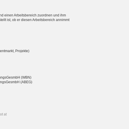
nd einen Arbeitsbereich zuordnen und ihm
ellt ist, ob er diesen Arbeitsbereich annimmt
entmarkt, Projekte)
eßungsGesmbH (WBN)
chtungsGesmbH (ABEG)
ot at