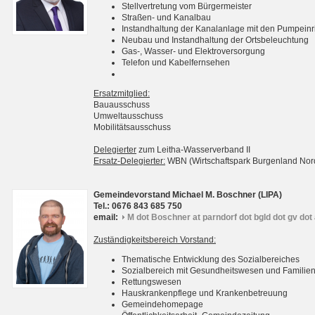
Stellvertretung vom Bürgermeister
Straßen- und Kanalbau
Instandhaltung der Kanalanlage mit den Pumpein
Neubau und Instandhaltung der Ortsbeleuchtung
Gas-, Wasser- und Elektroversorgung
Telefon und Kabelfernsehen
Ersatzmitglied:
Bauausschuss
Umweltausschuss
Mobilitätsausschuss
Delegierter
zum Leitha-Wasserverband II
Ersatz-Delegierter:
WBN (Wirtschaftspark Burgenland No
Gemeindevorstand Michael M. Boschner (LIPA)
Tel.: 0676 843 685 750
email:
M dot Boschner at parndorf dot bgld dot gv dot 
Zuständigkeitsbereich Vorstand:
Thematische Entwicklung des Sozialbereiches
Sozialbereich mit Gesundheitswesen und Familie
Rettungswesen
Hauskrankenpflege und Krankenbetreuung
Gemeindehomepage