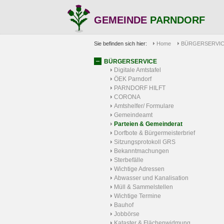
GEMEINDE
PARNDORF
Sie befinden sich hier:
Home
BÜRGERSERVI
BÜRGERSERVICE
Digitale Amtstafel
ÖEK Parndorf
PARNDORF HILFT
CORONA
Amtshelfer/ Formulare
Gemeindeamt
Parteien & Gemeinderat
Dorfbote & Bürgermeisterbrief
Sitzungsprotokoll GRS
Bekanntmachungen
Sterbefälle
Wichtige Adressen
Abwasser und Kanalisation
Müll & Sammelstellen
Wichtige Termine
Bauhof
Jobbörse
Kataster & Flächenwidmung