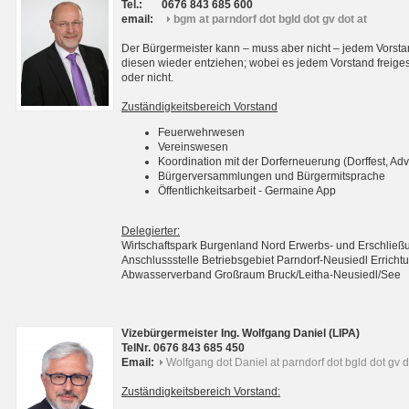
Tel.:
0676 843 685 600
email:
bgm at parndorf dot bgld dot gv dot at
Der Bürgermeister kann – muss aber nicht – jedem Vorsta
diesen wieder entziehen; wobei es jedem Vorstand freigest
oder nicht.
Zuständigkeitsbereich Vorstand
Feuerwehrwesen
Vereinswesen
Koordination mit der Dorferneuerung (Dorffest, Adv
Bürgerversammlungen und Bürgermitsprache
Öffentlichkeitsarbeit - Germaine App
Delegierter:
Wirtschaftspark Burgenland Nord Erwerbs- und Erschli
Anschlussstelle Betriebsgebiet Parndorf-Neusiedl Erri
Abwasserverband Großraum Bruck/Leitha-Neusiedl/See
Vizebürgermeister Ing. Wolfgang Daniel (LIPA)
TelNr. 0676 843 685 450
Email:
Wolfgang dot Daniel at parndorf dot bgld dot gv d
Zuständigkeitsbereich Vorstand: