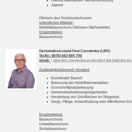
Öffentlichkeitsarbeit- Gemeindezeitung
Jugend
Obmann des Sozialausschusses
ordentliches Mitglied:
Mobilitätsausschuss (Obmann-Stellvertreter)
Ersatzmitglied:
Bauausschuss
Gemeindevorstand Paul Czerwenka (LIPA)
Tel.Nr.: 0676/ 843 685 700
email:
paul dot czerwenka at parndorf dot bgld dot gv 
Zuständigkeitsbereich Vorstand
Koordinator Bauhof
Betreuung der Altstoffsammelstellen
Grünschnittplatzbetreuung
Gemeindearbeiterangelegenheiten
Herstellung von Grünflächen im Ortsgebiet
Sorge, Pflege, Instandhaltung aller öffentlichen 
Ersatzmitglied:
Bauausschuss
Umweltausschuss
Sozialausschuss