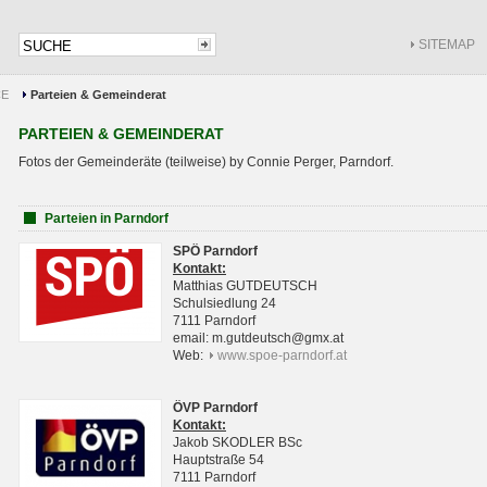
SITEMAP
CE
Parteien & Gemeinderat
PARTEIEN & GEMEINDERAT
Fotos der Gemeinderäte (teilweise) by Connie Perger, Parndorf.
Parteien in Parndorf
SPÖ Parndorf
Kontakt:
Matthias GUTDEUTSCH
Schulsiedlung 24
7111 Parndorf
email: m.gutdeutsch@gmx.at
Web:
www.spoe-parndorf.at
ÖVP Parndorf
Kontakt:
Jakob SKODLER BSc
Hauptstraße 54
7111 Parndorf