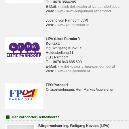
Tel.: 0676 3564205
E-Mail:
jakob dot skodler at jvp-parndorf dot at
Web:
www.oevp-burgenland.at/parndorf
Jugend von Parndorf (JVP)
Web:
www.jvp-parndorf.at
LIPA (Liste Parndorf)
Kontakt:
Ing. Wolfgang KOVACS
Heidesiedlung 11
7111 Parndorf
Tel.: 0676 843 685 600
E-Mail:
w dot kovacs at lipa-parndorf dot at
Web:
www.lipa-parndorf.at
FPÖ Parndorf
Ortsparteiobmann: Herr Markus Aigelsreiter
Der Parndorfer Gemeinderat
Bürgermeister Ing. Wolfgang Kovacs (LIPA)