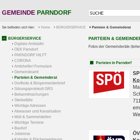
GEMEINDE
PARNDORF
Sie befinden sich hier:
Home
BÜRGERSERVICE
Parteien & Gemeinderat
PARTEIEN & GEMEINDE
BÜRGERSERVICE
Digitale Amtstafel
Fotos der Gemeinderäte (teilw
ÖEK Parndorf
PARNDORF HILFT
CORONA
Parteien in Parndorf
Amtshelfer/ Formulare
Gemeindeamt
SP
Parteien & Gemeinderat
Ko
Dorfbote & Bürgermeisterbrief
Ma
Sitzungsprotokoll GRS
Sc
Bekanntmachungen
Sterbefälle
711
Wichtige Adressen
em
Abwasser und Kanalisation
We
Müll & Sammelstellen
Wichtige Termine
Bauhof
ÖV
Jobbörse
Kataster & Flächenwidmung