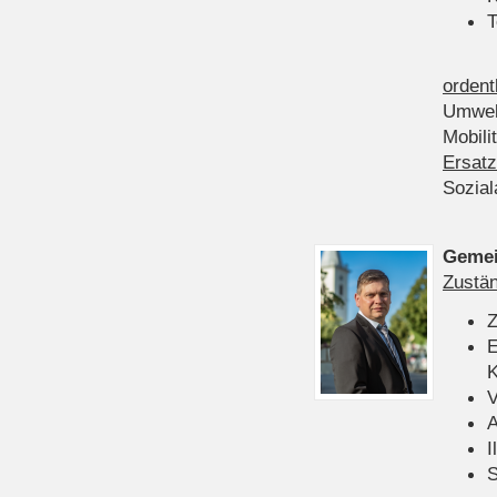
T
ordent
Umwel
Mobili
Ersatz
Sozia
Gemei
Zustän
Z
E
K
V
A
I
S