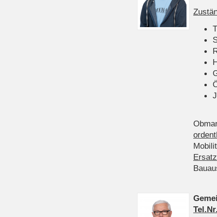
Zustän
T
S
R
H
Ö
J
Obman
ordent
Mobili
Ersatz
Bauau
Gemei
Tel.Nr