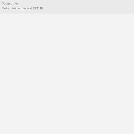
Postpartner
Gebäudeinventar laut EED III