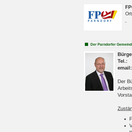
FP
Ort
Der Parndorfer Gemeind
Bürge
Tel
emai
Der Bü
Arbeit
Vorsta
Zustän
V