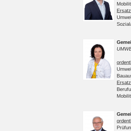
Mobili
Ersatz
Umwel
Sozia
Gemei
UMWE
ordent
Umwel
Bauau
Ersatz
Beruf
Mobili
Gemei
ordent
Prüfu