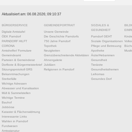
Aktualisiert am: 06.08.2026; 09:10:37
BÜRGERSERVICE
GEMEINDEPORTRAIT
SOZIALES &
BILD
GESUNDHEIT
EINR
Digitale Amtstafel
Unsere Gemeinde
ÖEK Parndorf
Die Geschichte Parndorfs
Parndorf GEHT
Kinde
PARNDORF HILFT
750 Jahre Parndorf
Soziale Organisationen
Volks
CORONA
Topothek
Pflege und Betreuung
Büche
Amtshelfer/ Formulare
Neuigkeiten
Apotheke
Musik
Gemeindeamt
Grenzüberschreitende Aktivitäten
Ärzte/Hebammen
Parteien & Gemeinderat
Ahnengalerie
Gesundheit
Dorfbote & Bürgermeisterbrief
Jubiläen
Tierärzte
Sitzungsprotokoll GRS
Religionen in Parndorf
Gesundheitsthemen
Bekanntmachungen
Leihomas
Sterbefälle
Gesundes Dorf
Wichtige Adressen
Abwasser und Kanalisation
Müll & Sammelstellen
Wichtige Termine
Bauhof
Jobbörse
Kataster & Flächenwidmung
Interessante Links
Wahlen in Parndorf
Fundwesen
Amtssignatur