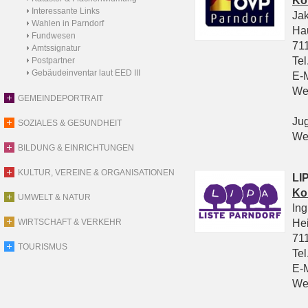
Ko
Interessante Links
Ja
Wahlen in Parndorf
Ha
Fundwesen
711
Amtssignatur
Tel
Postpartner
Gebäudeinventar laut EED III
E-
We
GEMEINDEPORTRAIT
Ju
SOZIALES & GESUNDHEIT
We
BILDUNG & EINRICHTUNGEN
KULTUR, VEREINE & ORGANISATIONEN
LIP
Ko
UMWELT & NATUR
In
He
WIRTSCHAFT & VERKEHR
711
TOURISMUS
Tel
E-
We