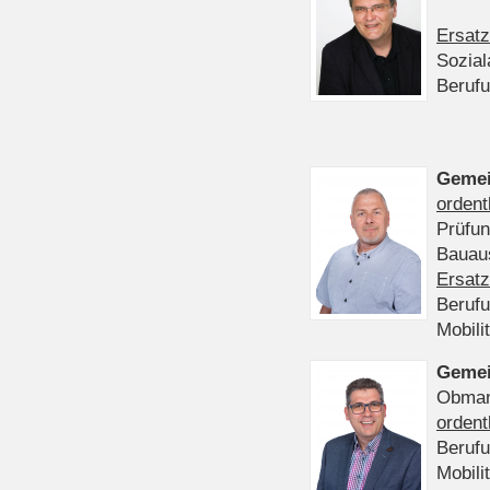
Ersatz
Sozia
Beruf
Gemei
ordent
Prüfu
Bauaus
Ersatz
Beruf
Mobili
Gemei
Obmann
ordent
Beruf
Mobili