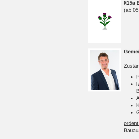
§15a 
(ab 05
Gemei
Zustän
P
l
B
A
K
G
ordent
Bauau