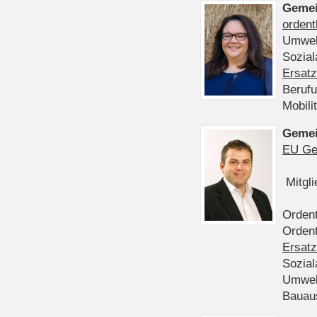
Gemei
ordent
Umwel
Sozia
Ersatz
Beruf
Mobili
Gemei
EU Ge
Mitgl
Ordent
Ordent
Ersatz
Sozia
Umwel
Bauau