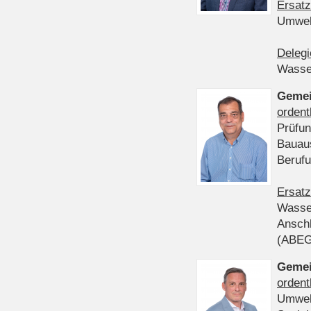
Ersatz
Umwel
Delegi
Wasser
Gemei
ordent
Prüfun
Bauau
Beruf
Ersatz
Wasser
Anschl
(ABE
Gemei
ordent
Umwel