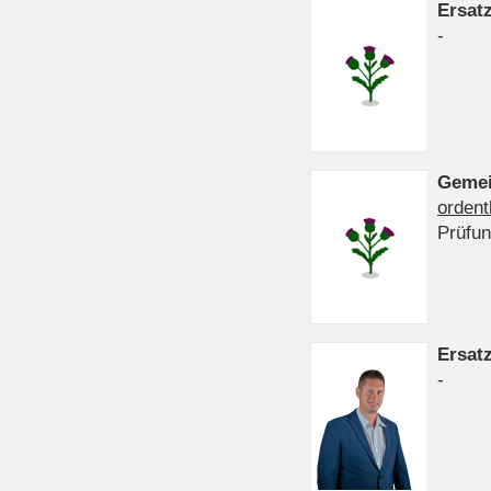
Ersat
-
Gemei
ordent
Prüfu
Ersat
-