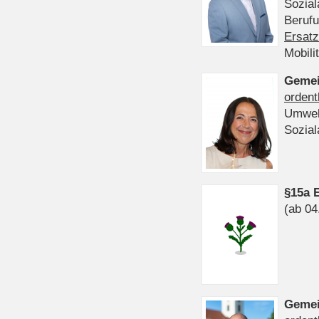
Sozia
Beruf
Ersatz
Mobili
Gemei
ordent
Umwel
Sozia
§15a 
(ab 04
Gemei