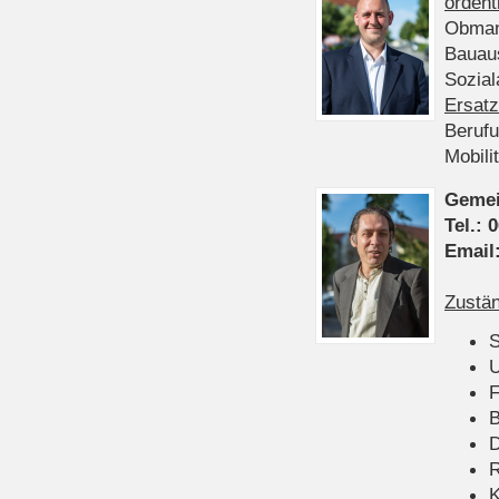
ordent
Obman
Bauau
Sozia
Ersatz
Beruf
Mobili
Gemei
Tel.:
0
Email
Zustän
S
U
F
B
D
K