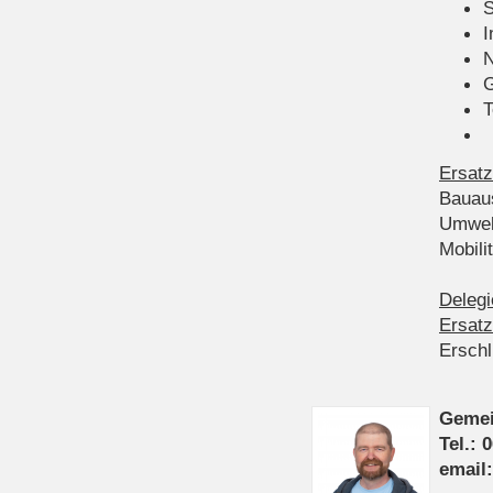
S
I
N
G
T
Ersatz
Bauau
Umwel
Mobil
Delegi
Ersatz
Ersch
Gemei
Tel.: 
email