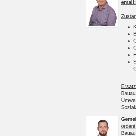
email
Zustän
K
B
G
G
H
S
Ersatz
Bauau
Umwel
Sozia
Gemei
ordent
Bauau