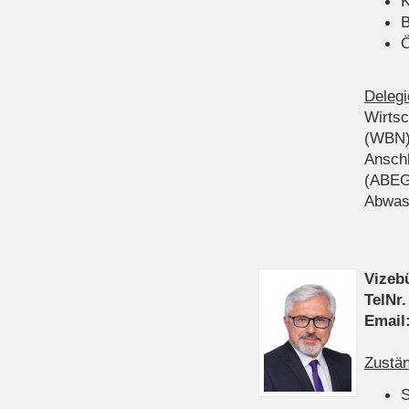
K
B
Ö
Delegi
Wirts
(WBN
Anschl
(ABEG
Abwas
Vizeb
TelNr.
Email
Zustän
S