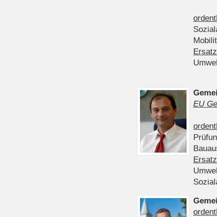
ordent
Sozia
Mobili
Ersatz
Umwel
Gemei
EU Ge
ordent
Prüfu
Bauau
Ersatz
Umwel
Sozia
Gemei
ordent