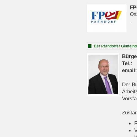
FP
Ort
Der Parndorfer Gemeind
Bürge
Tel
emai
Der Bü
Arbeit
Vorsta
Zustän
V