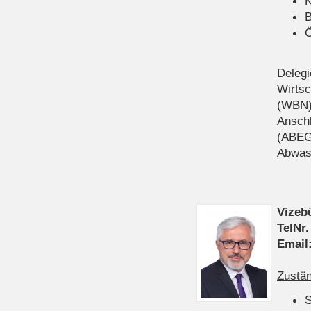
K
B
Ö
Delegi
Wirts
(WBN
Anschl
(ABEG
Abwas
Vizeb
TelNr.
Email
Zustän
S