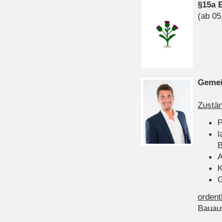
§15a 
(ab 05
Gemei
Zustän
P
l
B
A
K
G
ordent
Bauau