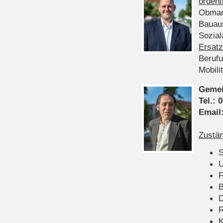
ordent
Obman
Bauau
Sozia
Ersatz
Beruf
Mobili
Gemei
Tel.:
0
Email
Zustän
S
U
F
B
D
K