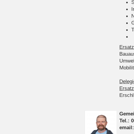
S
I
N
G
T
Ersatz
Bauau
Umwel
Mobil
Delegi
Ersatz
Ersch
Gemei
Tel.: 
email