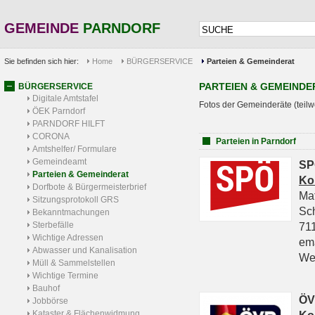
GEMEINDE
PARNDORF
Sie befinden sich hier:
Home
BÜRGERSERVICE
Parteien & Gemeinderat
PARTEIEN & GEMEINDE
BÜRGERSERVICE
Digitale Amtstafel
Fotos der Gemeinderäte (teilw
ÖEK Parndorf
PARNDORF HILFT
CORONA
Parteien in Parndorf
Amtshelfer/ Formulare
Gemeindeamt
SP
Parteien & Gemeinderat
Ko
Dorfbote & Bürgermeisterbrief
Ma
Sitzungsprotokoll GRS
Sc
Bekanntmachungen
Sterbefälle
711
Wichtige Adressen
em
Abwasser und Kanalisation
We
Müll & Sammelstellen
Wichtige Termine
Bauhof
ÖV
Jobbörse
Kataster & Flächenwidmung