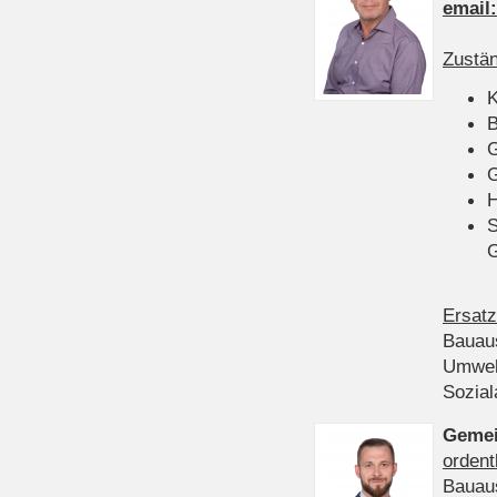
email
Zustän
K
B
G
G
H
S
Ersatz
Bauau
Umwel
Sozia
Gemei
ordent
Bauau