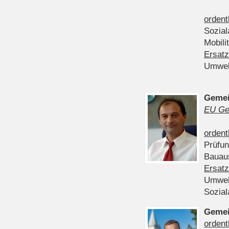
ordent
Sozia
Mobili
Ersatz
Umwel
Gemei
EU Ge
ordent
Prüfu
Bauau
Ersatz
Umwel
Sozia
Gemei
ordent