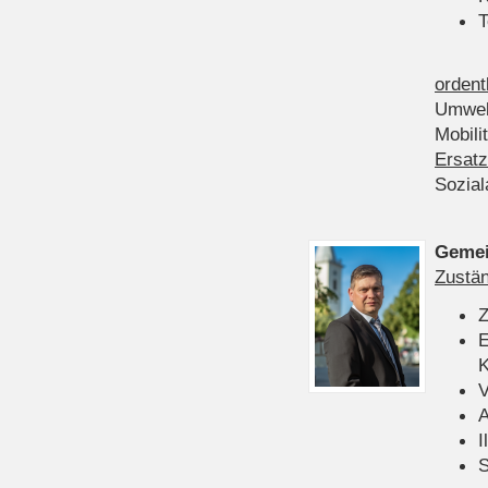
T
ordent
Umwel
Mobili
Ersatz
Sozia
Gemei
Zustän
Z
E
K
V
A
I
S