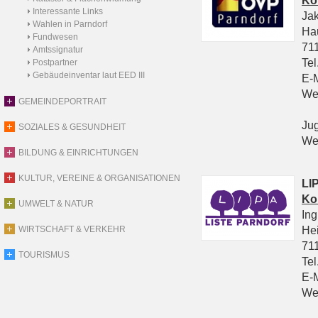
Ko
Interessante Links
Ja
Wahlen in Parndorf
Ha
Fundwesen
711
Amtssignatur
Tel
Postpartner
Gebäudeinventar laut EED III
E-
We
GEMEINDEPORTRAIT
Ju
SOZIALES & GESUNDHEIT
We
BILDUNG & EINRICHTUNGEN
KULTUR, VEREINE & ORGANISATIONEN
LIP
Ko
UMWELT & NATUR
In
He
WIRTSCHAFT & VERKEHR
711
TOURISMUS
Tel
E-
We