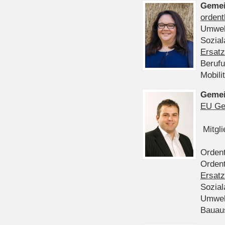
Gemei
ordent
Umwel
Sozia
Ersatz
Beruf
Mobili
Gemei
EU Ge
Mitgl
Ordent
Ordent
Ersatz
Sozia
Umwel
Bauau