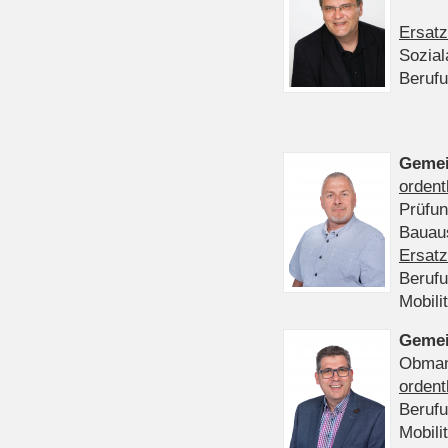
Ersatz
Sozia
Beruf
Gemei
ordent
Prüfu
Bauaus
Ersatz
Beruf
Mobili
Gemei
Obmann
ordent
Beruf
Mobili