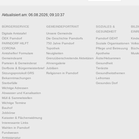
Aktualisiert am: 06.08.2026; 09:10:37
BÜRGERSERVICE
GEMEINDEPORTRAIT
SOZIALES &
BILD
GESUNDHEIT
EINR
Digitale Amtstafel
Unsere Gemeinde
ÖEK Parndorf
Die Geschichte Parndorfs
Parndorf GEHT
Kinde
PARNDORF HILFT
750 Jahre Parndorf
Soziale Organisationen
Volks
CORONA
Topothek
Pflege und Betreuung
Büche
Amtshelfer/ Formulare
Neuigkeiten
Apotheke
Musik
Gemeindeamt
Grenzüberschreitende Aktivitäten
Ärzte/Hebammen
Parteien & Gemeinderat
Ahnengalerie
Gesundheit
Dorfbote & Bürgermeisterbrief
Jubiläen
Tierärzte
Sitzungsprotokoll GRS
Religionen in Parndorf
Gesundheitsthemen
Bekanntmachungen
Leihomas
Sterbefälle
Gesundes Dorf
Wichtige Adressen
Abwasser und Kanalisation
Müll & Sammelstellen
Wichtige Termine
Bauhof
Jobbörse
Kataster & Flächenwidmung
Interessante Links
Wahlen in Parndorf
Fundwesen
Amtssignatur