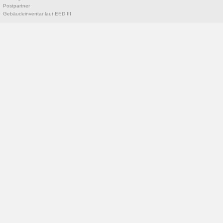
Postpartner
Gebäudeinventar laut EED III