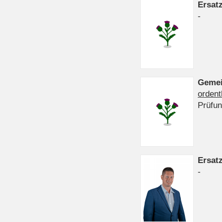
Ersat
-
Gemei
ordent
Prüfu
Ersat
-