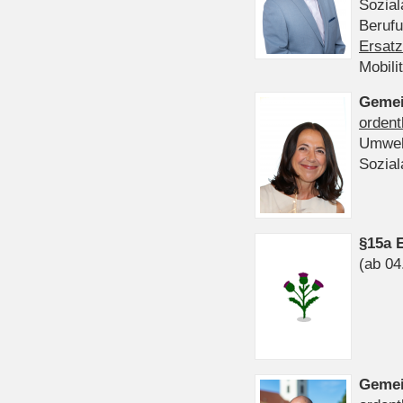
Sozia
Beruf
Ersatz
Mobili
Gemei
ordent
Umwel
Sozia
§15a 
(ab 04
Gemei