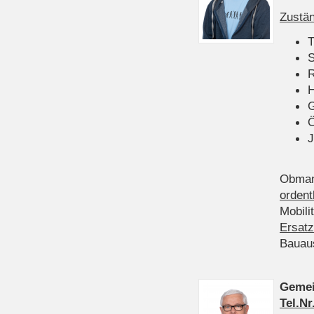
Zustän
T
S
R
H
Ö
J
Obman
ordent
Mobili
Ersatz
Bauau
Gemei
Tel.Nr