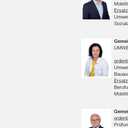
Mobili
Ersatz
Umwel
Sozia
Gemei
UMWE
ordent
Umwel
Bauau
Ersatz
Beruf
Mobili
Gemei
ordent
Prüfu