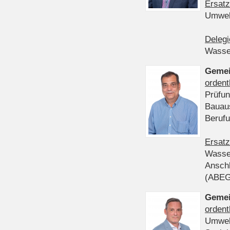
Ersatz
Umwel
Delegi
Wasser
Gemei
ordent
Prüfun
Bauau
Beruf
Ersatz
Wasser
Anschl
(ABE
Gemei
ordent
Umwel