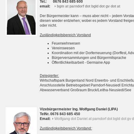
Tel.:
0676 843 685 600
email:
bgm at parndorf dot bgld dot gv dot at
Der Bürgermeister kann – muss aber nicht – jedem Vorsta
diesen wieder entziehen; wobei es jedem Vorstand freigest
oder nicht.
Zuständigkeitsbereich Vorstand
Feuerwehrwesen
Vereinswesen
Koordination mit der Dorferneuerung (Dorffest, Adv
Bürgerversammlungen und Bürgermitsprache
Öffentlichkeitsarbeit - Germaine App
Delegierter:
Wirtschaftspark Burgenland Nord Erwerbs- und Erschli
Anschlussstelle Betriebsgebiet Parndorf-Neusiedl Erri
Abwasserverband Großraum Bruck/Leitha-Neusiedl/See
Vizebürgermeister Ing. Wolfgang Daniel (LIPA)
TelNr. 0676 843 685 450
Email:
Wolfgang dot Daniel at parndorf dot bgld dot gv d
Zuständigkeitsbereich Vorstand: