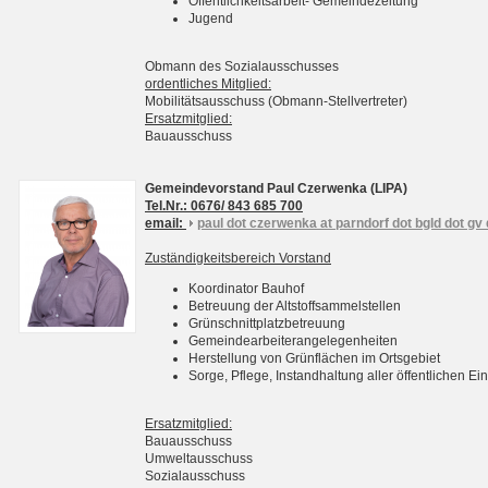
Öffentlichkeitsarbeit- Gemeindezeitung
Jugend
Obmann des Sozialausschusses
ordentliches Mitglied:
Mobilitätsausschuss (Obmann-Stellvertreter)
Ersatzmitglied:
Bauausschuss
Gemeindevorstand Paul Czerwenka (LIPA)
Tel.Nr.: 0676/ 843 685 700
email:
paul dot czerwenka at parndorf dot bgld dot gv 
Zuständigkeitsbereich Vorstand
Koordinator Bauhof
Betreuung der Altstoffsammelstellen
Grünschnittplatzbetreuung
Gemeindearbeiterangelegenheiten
Herstellung von Grünflächen im Ortsgebiet
Sorge, Pflege, Instandhaltung aller öffentlichen 
Ersatzmitglied:
Bauausschuss
Umweltausschuss
Sozialausschuss