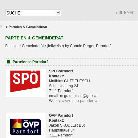
SITEMAP
CE
Parteien & Gemeinderat
PARTEIEN & GEMEINDERAT
Fotos der Gemeinderäte (teilweise) by Connie Perger, Parndorf.
Parteien in Parndorf
SPÖ Parndorf
Kontakt:
Matthias GUTDEUTSCH
Schulsiedlung 24
7111 Parndorf
email: m.gutdeutsch@gmx.at
Web:
www.spoe-parndorf.at
ÖVP Parndorf
Kontakt:
Jakob SKODLER BSc
Hauptstraße 54
7111 Parndorf