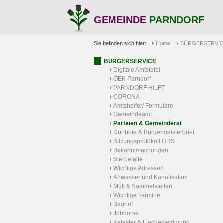
GEMEINDE
PARNDORF
Sie befinden sich hier:
Home
BÜRGERSERVI
BÜRGERSERVICE
Digitale Amtstafel
ÖEK Parndorf
PARNDORF HILFT
CORONA
Amtshelfer/ Formulare
Gemeindeamt
Parteien & Gemeinderat
Dorfbote & Bürgermeisterbrief
Sitzungsprotokoll GRS
Bekanntmachungen
Sterbefälle
Wichtige Adressen
Abwasser und Kanalisation
Müll & Sammelstellen
Wichtige Termine
Bauhof
Jobbörse
Kataster & Flächenwidmung