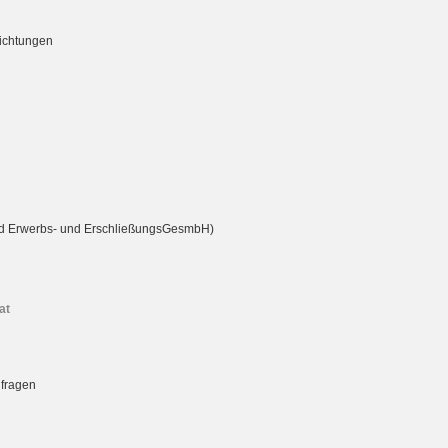
richtungen
rd Erwerbs- und ErschließungsGesmbH)
at
nfragen