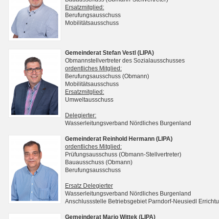
Ersatzmitglied:
Berufungsausschuss
Mobilitätsausschuss
Gemeinderat Stefan Vestl (LIPA)
Obmannstellvertreter des Sozialausschusses
ordentliches Mitglied:
Berufungsausschuss (Obmann)
Mobilitätsausschuss
Ersatzmitglied:
Umweltausschuss
Delegierter:
Wasserleitungsverband Nördliches Burgenland
Gemeinderat Reinhold Hermann (LIPA)
ordentliches Mitglied:
Prüfungsausschuss (Obmann-Stellvertreter)
Bauausschuss (Obmann)
Berufungsausschuss
Ersatz Delegierter
Wasserleitungsverband Nördliches Burgenland
Anschlussstelle Betriebsgebiet Parndorf-Neusiedl Erri
Gemeinderat Mario Wittek (LIPA)