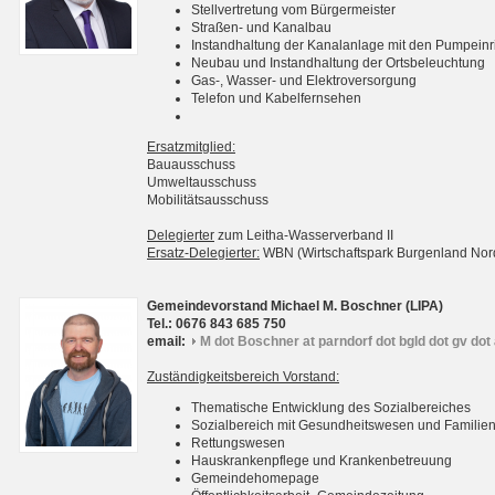
Stellvertretung vom Bürgermeister
Straßen- und Kanalbau
Instandhaltung der Kanalanlage mit den Pumpein
Neubau und Instandhaltung der Ortsbeleuchtung
Gas-, Wasser- und Elektroversorgung
Telefon und Kabelfernsehen
Ersatzmitglied:
Bauausschuss
Umweltausschuss
Mobilitätsausschuss
Delegierter
zum Leitha-Wasserverband II
Ersatz-Delegierter:
WBN (Wirtschaftspark Burgenland No
Gemeindevorstand Michael M. Boschner (LIPA)
Tel.: 0676 843 685 750
email:
M dot Boschner at parndorf dot bgld dot gv dot 
Zuständigkeitsbereich Vorstand:
Thematische Entwicklung des Sozialbereiches
Sozialbereich mit Gesundheitswesen und Familie
Rettungswesen
Hauskrankenpflege und Krankenbetreuung
Gemeindehomepage