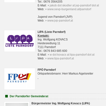
Tel.: 0676 3564205
E-Mail:
jakob dot skodler at jvp-parndorf dot at
Web:
www.oevp-burgenland.at/parndorf
Jugend von Parndorf (JVP)
Web:
www.jvp-parndorf.at
LIPA (Liste Parndorf)
Kontakt:
Ing. Wolfgang KOVACS
Heidesiedlung 11
7111 Parndorf
Tel.: 0676 843 685 600
E-Mail:
w dot kovacs at lipa-parndorf dot at
Web:
www.lipa-parndorf.at
FPÖ Parndorf
Ortsparteiobmann: Herr Markus Aigelsreiter
Der Parndorfer Gemeinderat
Bürgermeister Ing. Wolfgang Kovacs (LIPA)