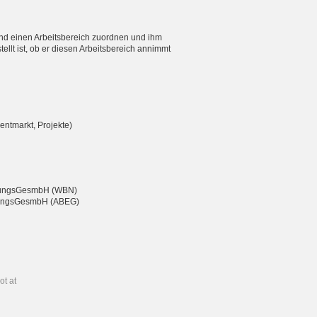
nd einen Arbeitsbereich zuordnen und ihm
ellt ist, ob er diesen Arbeitsbereich annimmt
entmarkt, Projekte)
eßungsGesmbH (WBN)
chtungsGesmbH (ABEG)
ot at