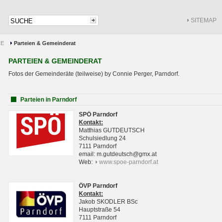
SITEMAP
CE
Parteien & Gemeinderat
PARTEIEN & GEMEINDERAT
Fotos der Gemeinderäte (teilweise) by Connie Perger, Parndorf.
Parteien in Parndorf
SPÖ Parndorf
Kontakt:
Matthias GUTDEUTSCH
Schulsiedlung 24
7111 Parndorf
email: m.gutdeutsch@gmx.at
Web:
www.spoe-parndorf.at
ÖVP Parndorf
Kontakt:
Jakob SKODLER BSc
Hauptstraße 54
7111 Parndorf