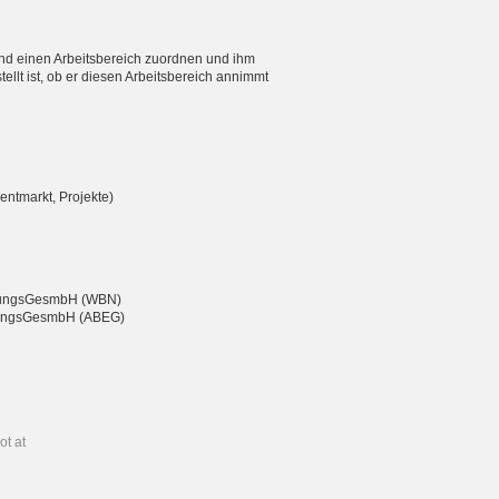
nd einen Arbeitsbereich zuordnen und ihm
ellt ist, ob er diesen Arbeitsbereich annimmt
entmarkt, Projekte)
eßungsGesmbH (WBN)
chtungsGesmbH (ABEG)
ot at