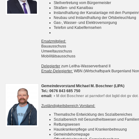
Stellvertretung vom Bürgermeister
Straßen- und Kanalbau
Instandhaltung der Kanalanlage mit den Pumpein
Neubau und Instandhaltung der Ortsbeleuchtung
Gas-, Wasser- und Elektroversorgung
Telefon und Kabelfernsehen
Ersatzmitglied:
Bauausschuss
Umweltausschuss
Mobilitätsausschuss
Delegierter
zum Leitha-Wasserverband II
Ersatz-Delegierter:
WBN (Wirtschaftspark Burgenland No
Gemeindevorstand Michael M. Boschner (LIPA)
Tel.: 0676 843 685 750
email:
M dot Boschner at parndorf dot bgld dot gv dot 
Zuständigkeitsbereich Vorstand:
Thematische Entwicklung des Sozialbereiches
Sozialbereich mit Gesundheitswesen und Familie
Rettungswesen
Hauskrankenpflege und Krankenbetreuung
Gemeindehomepage