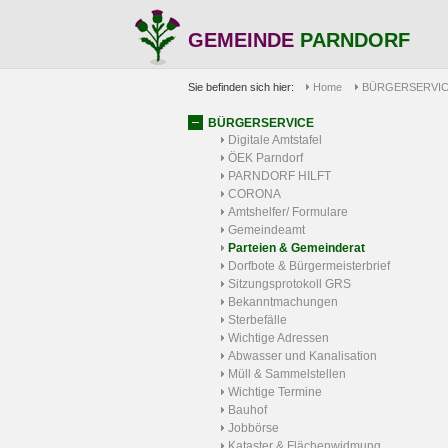
GEMEINDE
PARNDORF
Sie befinden sich hier:
Home
BÜRGERSERVI
BÜRGERSERVICE
Digitale Amtstafel
ÖEK Parndorf
PARNDORF HILFT
CORONA
Amtshelfer/ Formulare
Gemeindeamt
Parteien & Gemeinderat
Dorfbote & Bürgermeisterbrief
Sitzungsprotokoll GRS
Bekanntmachungen
Sterbefälle
Wichtige Adressen
Abwasser und Kanalisation
Müll & Sammelstellen
Wichtige Termine
Bauhof
Jobbörse
Kataster & Flächenwidmung