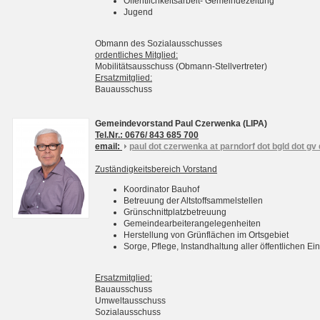
Öffentlichkeitsarbeit- Gemeindezeitung
Jugend
Obmann des Sozialausschusses
ordentliches Mitglied:
Mobilitätsausschuss (Obmann-Stellvertreter)
Ersatzmitglied:
Bauausschuss
Gemeindevorstand Paul Czerwenka (LIPA)
Tel.Nr.: 0676/ 843 685 700
email:
paul dot czerwenka at parndorf dot bgld dot gv 
Zuständigkeitsbereich Vorstand
Koordinator Bauhof
Betreuung der Altstoffsammelstellen
Grünschnittplatzbetreuung
Gemeindearbeiterangelegenheiten
Herstellung von Grünflächen im Ortsgebiet
Sorge, Pflege, Instandhaltung aller öffentlichen 
Ersatzmitglied:
Bauausschuss
Umweltausschuss
Sozialausschuss