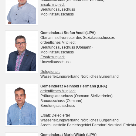
Ersatzmitglied:
Berufungsausschuss
Mobilitätsausschuss
Gemeinderat Stefan Vestl (LIPA)
Obmannstellvertreter des Sozialausschusses
ordentliches Mitglied:
Berufungsausschuss (Obmann)
Mobilitätsausschuss
Ersatzmitglied:
Umweltausschuss
Delegierter:
Wasserleitungsverband Nördliches Burgenland
Gemeinderat Reinhold Hermann (LIPA)
ordentliches Mitglied:
Prüfungsausschuss (Obmann-Stellvertreter)
Bauausschuss (Obmann)
Berufungsausschuss
Ersatz Delegierter
Wasserleitungsverband Nördliches Burgenland
Anschlussstelle Betriebsgebiet Parndorf-Neusiedl Erri
Gemeinderat Mario Wittek (LIPA)