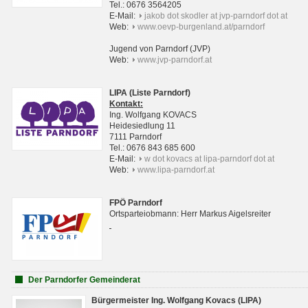
Tel.: 0676 3564205
E-Mail:
jakob dot skodler at jvp-parndorf dot at
Web:
www.oevp-burgenland.at/parndorf
Jugend von Parndorf (JVP)
Web:
www.jvp-parndorf.at
LIPA (Liste Parndorf)
Kontakt:
Ing. Wolfgang KOVACS
Heidesiedlung 11
7111 Parndorf
Tel.: 0676 843 685 600
E-Mail:
w dot kovacs at lipa-parndorf dot at
Web:
www.lipa-parndorf.at
FPÖ Parndorf
Ortsparteiobmann: Herr Markus Aigelsreiter
Der Parndorfer Gemeinderat
Bürgermeister Ing. Wolfgang Kovacs (LIPA)