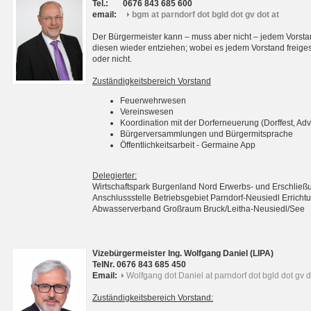
Tel.:
0676 843 685 600
email:
bgm at parndorf dot bgld dot gv dot at
Der Bürgermeister kann – muss aber nicht – jedem Vorsta
diesen wieder entziehen; wobei es jedem Vorstand freigest
oder nicht.
Zuständigkeitsbereich Vorstand
Feuerwehrwesen
Vereinswesen
Koordination mit der Dorferneuerung (Dorffest, Adv
Bürgerversammlungen und Bürgermitsprache
Öffentlichkeitsarbeit - Germaine App
Delegierter:
Wirtschaftspark Burgenland Nord Erwerbs- und Erschli
Anschlussstelle Betriebsgebiet Parndorf-Neusiedl Erri
Abwasserverband Großraum Bruck/Leitha-Neusiedl/See
Vizebürgermeister Ing. Wolfgang Daniel (LIPA)
TelNr. 0676 843 685 450
Email:
Wolfgang dot Daniel at parndorf dot bgld dot gv d
Zuständigkeitsbereich Vorstand: