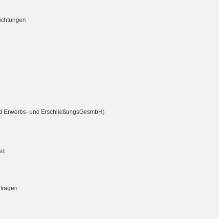
richtungen
rd Erwerbs- und ErschließungsGesmbH)
at
nfragen