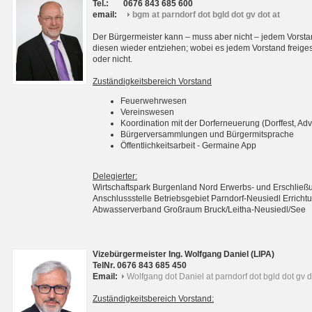
Tel.:
0676 843 685 600
email:
bgm at parndorf dot bgld dot gv dot at
Der Bürgermeister kann – muss aber nicht – jedem Vorsta
diesen wieder entziehen; wobei es jedem Vorstand freigest
oder nicht.
Zuständigkeitsbereich Vorstand
Feuerwehrwesen
Vereinswesen
Koordination mit der Dorferneuerung (Dorffest, Adv
Bürgerversammlungen und Bürgermitsprache
Öffentlichkeitsarbeit - Germaine App
Delegierter:
Wirtschaftspark Burgenland Nord Erwerbs- und Erschli
Anschlussstelle Betriebsgebiet Parndorf-Neusiedl Erri
Abwasserverband Großraum Bruck/Leitha-Neusiedl/See
Vizebürgermeister Ing. Wolfgang Daniel (LIPA)
TelNr. 0676 843 685 450
Email:
Wolfgang dot Daniel at parndorf dot bgld dot gv d
Zuständigkeitsbereich Vorstand: