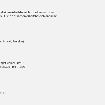
nd einen Arbeitsbereich zuordnen und ihm
ellt ist, ob er diesen Arbeitsbereich annimmt
entmarkt, Projekte)
eßungsGesmbH (WBN)
chtungsGesmbH (ABEG)
ot at