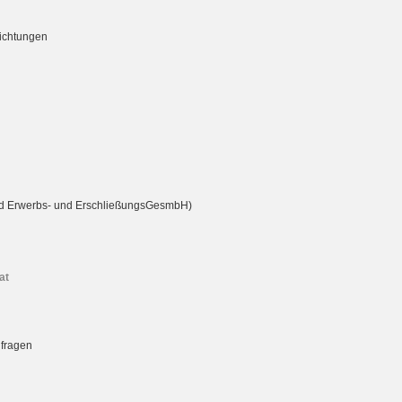
richtungen
rd Erwerbs- und ErschließungsGesmbH)
at
nfragen