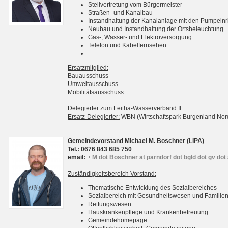
Stellvertretung vom Bürgermeister
Straßen- und Kanalbau
Instandhaltung der Kanalanlage mit den Pumpein
Neubau und Instandhaltung der Ortsbeleuchtung
Gas-, Wasser- und Elektroversorgung
Telefon und Kabelfernsehen
Ersatzmitglied:
Bauausschuss
Umweltausschuss
Mobilitätsausschuss
Delegierter
zum Leitha-Wasserverband II
Ersatz-Delegierter:
WBN (Wirtschaftspark Burgenland No
Gemeindevorstand Michael M. Boschner (LIPA)
Tel.: 0676 843 685 750
email:
M dot Boschner at parndorf dot bgld dot gv dot 
Zuständigkeitsbereich Vorstand:
Thematische Entwicklung des Sozialbereiches
Sozialbereich mit Gesundheitswesen und Familie
Rettungswesen
Hauskrankenpflege und Krankenbetreuung
Gemeindehomepage