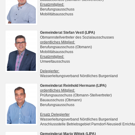
Ersatzmitglied:
Berufungsausschuss
Mobilitätsausschuss
Gemeinderat Stefan Vestl (LIPA)
Obmannstellvertreter des Sozialausschusses
ordentliches Mitglied:
Berufungsausschuss (Obmann)
Mobilitätsausschuss
Ersatzmitglied:
Umweltausschuss
Delegierter:
Wasserleitungsverband Nördliches Burgenland
Gemeinderat Reinhold Hermann (LIPA)
ordentliches Mitglied:
Prüfungsausschuss (Obmann-Stellvertreter)
Bauausschuss (Obmann)
Berufungsausschuss
Ersatz Delegierter
Wasserleitungsverband Nördliches Burgenland
Anschlussstelle Betriebsgebiet Parndorf-Neusiedl Erri
Gemeinderat Mario Wittek (LIPA)