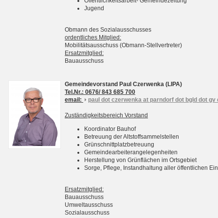
Öffentlichkeitsarbeit- Gemeindezeitung
Jugend
Obmann des Sozialausschusses
ordentliches Mitglied:
Mobilitätsausschuss (Obmann-Stellvertreter)
Ersatzmitglied:
Bauausschuss
Gemeindevorstand Paul Czerwenka (LIPA)
Tel.Nr.: 0676/ 843 685 700
email:
paul dot czerwenka at parndorf dot bgld dot gv 
Zuständigkeitsbereich Vorstand
Koordinator Bauhof
Betreuung der Altstoffsammelstellen
Grünschnittplatzbetreuung
Gemeindearbeiterangelegenheiten
Herstellung von Grünflächen im Ortsgebiet
Sorge, Pflege, Instandhaltung aller öffentlichen 
Ersatzmitglied:
Bauausschuss
Umweltausschuss
Sozialausschuss