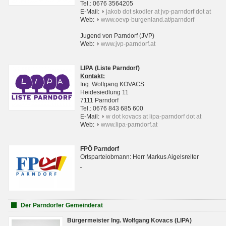
Tel.: 0676 3564205
E-Mail:
jakob dot skodler at jvp-parndorf dot at
Web:
www.oevp-burgenland.at/parndorf
Jugend von Parndorf (JVP)
Web:
www.jvp-parndorf.at
LIPA (Liste Parndorf)
Kontakt:
Ing. Wolfgang KOVACS
Heidesiedlung 11
7111 Parndorf
Tel.: 0676 843 685 600
E-Mail:
w dot kovacs at lipa-parndorf dot at
Web:
www.lipa-parndorf.at
FPÖ Parndorf
Ortsparteiobmann: Herr Markus Aigelsreiter
Der Parndorfer Gemeinderat
Bürgermeister Ing. Wolfgang Kovacs (LIPA)