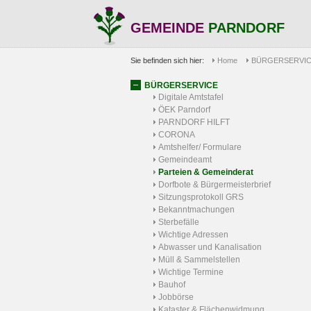
GEMEINDE
PARNDORF
Sie befinden sich hier:
Home
BÜRGERSERVI
BÜRGERSERVICE
Digitale Amtstafel
ÖEK Parndorf
PARNDORF HILFT
CORONA
Amtshelfer/ Formulare
Gemeindeamt
Parteien & Gemeinderat
Dorfbote & Bürgermeisterbrief
Sitzungsprotokoll GRS
Bekanntmachungen
Sterbefälle
Wichtige Adressen
Abwasser und Kanalisation
Müll & Sammelstellen
Wichtige Termine
Bauhof
Jobbörse
Kataster & Flächenwidmung