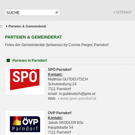
SITEMAP
CE
Parteien & Gemeinderat
PARTEIEN & GEMEINDERAT
Fotos der Gemeinderäte (teilweise) by Connie Perger, Parndorf.
Parteien in Parndorf
SPÖ Parndorf
Kontakt:
Matthias GUTDEUTSCH
Schulsiedlung 24
7111 Parndorf
email: m.gutdeutsch@gmx.at
Web:
www.spoe-parndorf.at
ÖVP Parndorf
Kontakt:
Jakob SKODLER BSc
Hauptstraße 54
7111 Parndorf