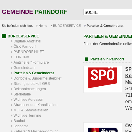
GEMEINDE
PARNDORF
Sie befinden sich hier:
Home
BÜRGERSERVICE
Parteien & Gemeinderat
PARTEIEN & GEMEINDE
BÜRGERSERVICE
Digitale Amtstafel
Fotos der Gemeinderäte (teilw
ÖEK Parndorf
PARNDORF HILFT
CORONA
Parteien in Parndorf
Amtshelfer/ Formulare
Gemeindeamt
SP
Parteien & Gemeinderat
Ko
Dorfbote & Bürgermeisterbrief
Ma
Sitzungsprotokoll GRS
Sc
Bekanntmachungen
Sterbefälle
711
Wichtige Adressen
em
Abwasser und Kanalisation
We
Müll & Sammelstellen
Wichtige Termine
Bauhof
ÖV
Jobbörse
Kataster & Flächenwidmung