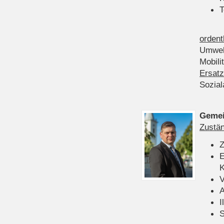
T
ordent
Umwel
Mobili
Ersatz
Sozia
Gemei
Zustän
Z
E
K
V
A
I
S