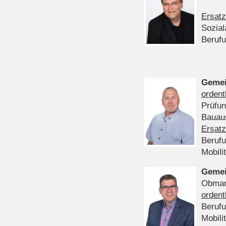
Ersatz
Sozia
Beruf
Gemei
ordent
Prüfu
Bauaus
Ersatz
Beruf
Mobili
Gemei
Obmann
ordent
Beruf
Mobili