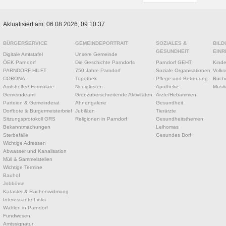
Aktualisiert am: 06.08.2026; 09:10:37
BÜRGERSERVICE
GEMEINDEPORTRAIT
SOZIALES &
BILD
GESUNDHEIT
EINR
Digitale Amtstafel
Unsere Gemeinde
ÖEK Parndorf
Die Geschichte Parndorfs
Parndorf GEHT
Kinde
PARNDORF HILFT
750 Jahre Parndorf
Soziale Organisationen
Volks
CORONA
Topothek
Pflege und Betreuung
Büche
Amtshelfer/ Formulare
Neuigkeiten
Apotheke
Musik
Gemeindeamt
Grenzüberschreitende Aktivitäten
Ärzte/Hebammen
Parteien & Gemeinderat
Ahnengalerie
Gesundheit
Dorfbote & Bürgermeisterbrief
Jubiläen
Tierärzte
Sitzungsprotokoll GRS
Religionen in Parndorf
Gesundheitsthemen
Bekanntmachungen
Leihomas
Sterbefälle
Gesundes Dorf
Wichtige Adressen
Abwasser und Kanalisation
Müll & Sammelstellen
Wichtige Termine
Bauhof
Jobbörse
Kataster & Flächenwidmung
Interessante Links
Wahlen in Parndorf
Fundwesen
Amtssignatur