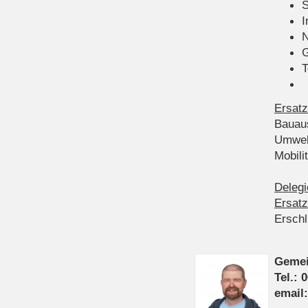
S
I
N
G
T
Ersatz
Bauau
Umwel
Mobil
Delegi
Ersatz
Ersch
Gemei
Tel.: 
email