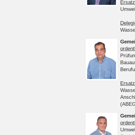
Ersatz
Umwel
Delegi
Wasser
Gemei
ordent
Prüfun
Bauau
Beruf
Ersatz
Wasser
Anschl
(ABE
Gemei
ordent
Umwel