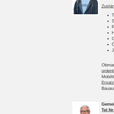
Zustän
T
S
R
H
Ö
J
Obman
ordent
Mobili
Ersatz
Bauau
Gemei
Tel.Nr