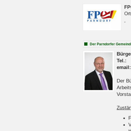
FP
Ort
Der Parndorfer Gemeind
Bürge
Tel
emai
Der Bü
Arbeit
Vorsta
Zustän
V