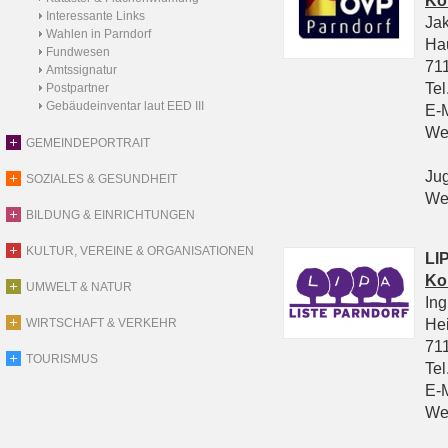
Ko
Interessante Links
Ja
Wahlen in Parndorf
Ha
Fundwesen
711
Amtssignatur
Tel
Postpartner
Gebäudeinventar laut EED III
E-
We
GEMEINDEPORTRAIT
Ju
SOZIALES & GESUNDHEIT
We
BILDUNG & EINRICHTUNGEN
KULTUR, VEREINE & ORGANISATIONEN
LIP
Ko
UMWELT & NATUR
In
He
WIRTSCHAFT & VERKEHR
711
TOURISMUS
Tel
E-
We