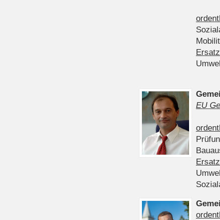
ordent
Sozia
Mobili
Ersatz
Umwel
Gemei
EU Ge
ordent
Prüfu
Bauau
Ersatz
Umwel
Sozia
Gemei
ordent