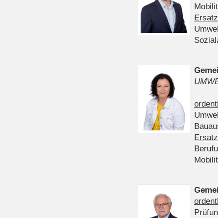
Mobili
Ersatz
Umwel
Sozia
Gemei
UMWE
ordent
Umwel
Bauau
Ersatz
Beruf
Mobili
Gemei
ordent
Prüfu