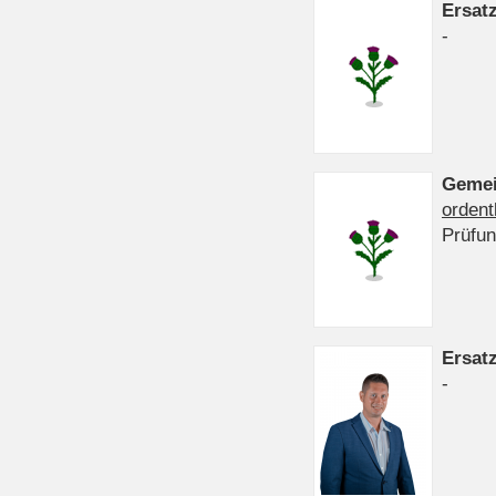
Ersat
-
Gemei
ordent
Prüfu
Ersat
-