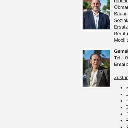
ordent
Obman
Bauau
Sozia
Ersatz
Beruf
Mobili
Gemei
Tel.:
0
Email
Zustän
S
U
F
B
D
K