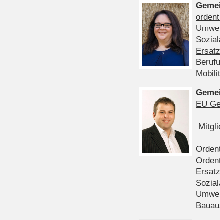
Gemei
ordent
Umwel
Sozia
Ersatz
Beruf
Mobili
Gemei
EU Ge
Mitgl
Ordent
Ordent
Ersatz
Sozia
Umwel
Bauau