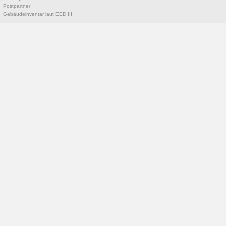
Postpartner
Gebäudeinventar laut EED III