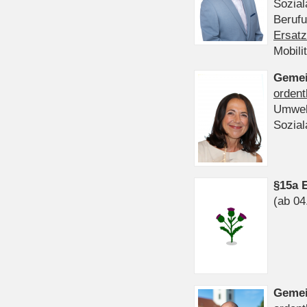
Sozia
Beruf
Ersatz
Mobili
Gemei
ordent
Umwel
Sozia
§15a 
(ab 04
Gemei