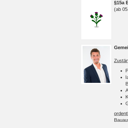
§15a 
(ab 05
Gemei
Zustän
P
l
B
A
K
G
ordent
Bauau