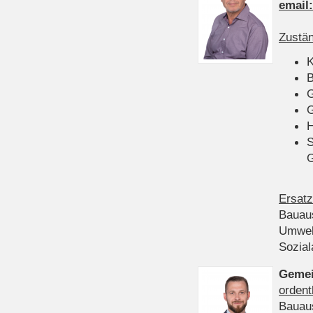
email
Zustän
K
B
G
G
H
S
Ersatz
Bauau
Umwel
Sozia
Gemei
ordent
Bauau