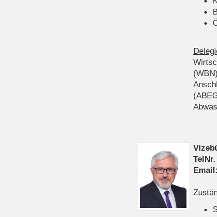
K
B
Ö
Delegi
Wirts
(WBN
Anschl
(ABEG
Abwas
Vizeb
TelNr.
Email
Zustän
S