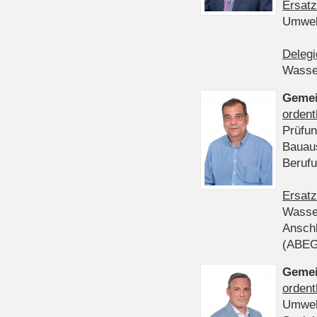
Ersatz
Umwel
Delegi
Wasser
Gemei
ordent
Prüfun
Bauau
Beruf
Ersatz
Wasser
Anschl
(ABE
Gemei
ordent
Umwel