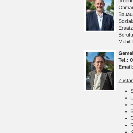
ordent
Obman
Bauau
Sozia
Ersatz
Beruf
Mobili
Gemei
Tel.:
0
Email
Zustän
S
U
F
B
D
K