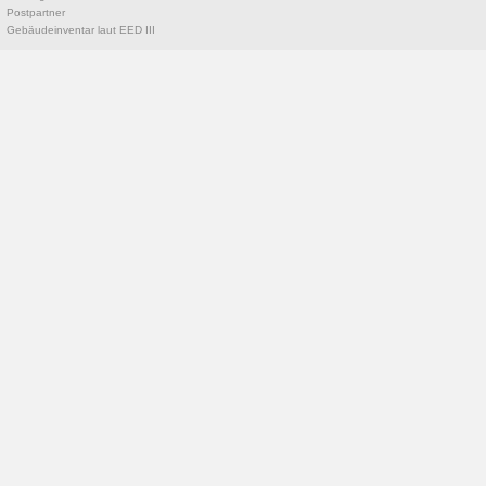
Postpartner
Gebäudeinventar laut EED III