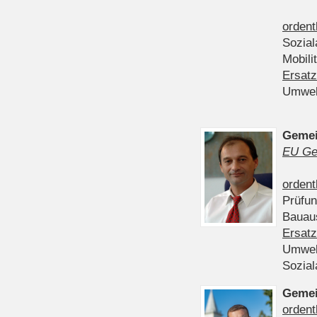
ordent
Sozia
Mobili
Ersatz
Umwel
Gemei
EU Ge
ordent
Prüfu
Bauau
Ersatz
Umwel
Sozia
Gemei
ordent