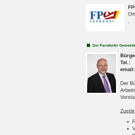
FP
Ort
Der Parndorfer Gemeind
Bürge
Tel
emai
Der Bü
Arbeit
Vorsta
Zustän
V