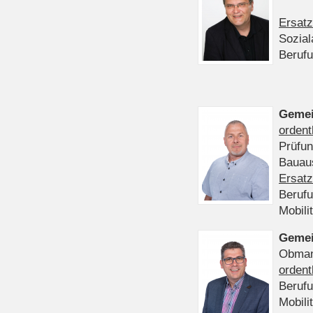
Ersatz
Sozia
Beruf
Gemei
ordent
Prüfu
Bauaus
Ersatz
Beruf
Mobili
Gemei
Obmann
ordent
Beruf
Mobili