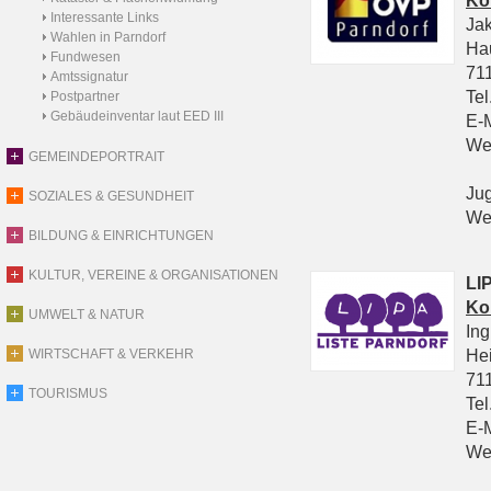
Ko
Interessante Links
Ja
Wahlen in Parndorf
Ha
Fundwesen
711
Amtssignatur
Tel
Postpartner
Gebäudeinventar laut EED III
E-
We
GEMEINDEPORTRAIT
Ju
SOZIALES & GESUNDHEIT
We
BILDUNG & EINRICHTUNGEN
KULTUR, VEREINE & ORGANISATIONEN
LIP
Ko
UMWELT & NATUR
In
He
WIRTSCHAFT & VERKEHR
711
TOURISMUS
Tel
E-
We