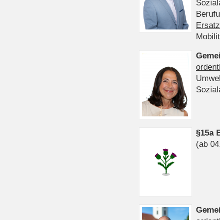
Sozia
Beruf
Ersatz
Mobili
Gemei
ordent
Umwel
Sozia
§15a 
(ab 04
Gemei