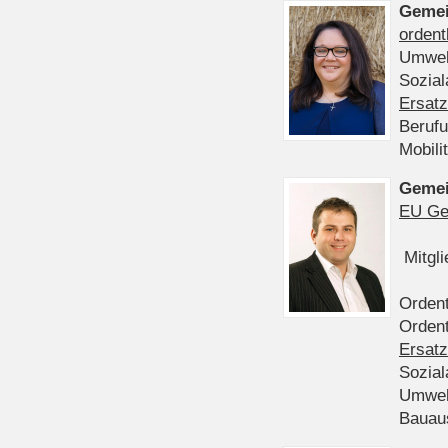
Gemei
ordent
Umwel
Sozia
Ersatz
Beruf
Mobili
Gemei
EU Ge
Mitgl
Ordent
Ordent
Ersatz
Sozia
Umwel
Bauau