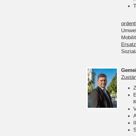
T
ordent
Umwel
Mobili
Ersatz
Sozia
Gemei
Zustän
Z
E
K
V
A
I
S