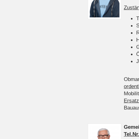
Zustän
T
S
R
H
Ö
J
Obman
ordent
Mobili
Ersatz
Bauau
Gemei
Tel.Nr