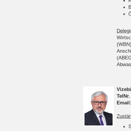
K
B
Ö
Delegi
Wirts
(WBN
Anschl
(ABEG
Abwas
Vizeb
TelNr.
Email
Zustän
S