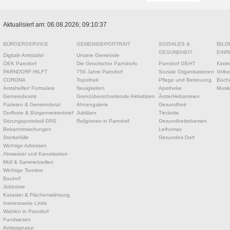
Aktualisiert am: 06.08.2026; 09:10:37
BÜRGERSERVICE
GEMEINDEPORTRAIT
SOZIALES &
BILD
GESUNDHEIT
EINR
Digitale Amtstafel
Unsere Gemeinde
ÖEK Parndorf
Die Geschichte Parndorfs
Parndorf GEHT
Kinde
PARNDORF HILFT
750 Jahre Parndorf
Soziale Organisationen
Volks
CORONA
Topothek
Pflege und Betreuung
Büche
Amtshelfer/ Formulare
Neuigkeiten
Apotheke
Musik
Gemeindeamt
Grenzüberschreitende Aktivitäten
Ärzte/Hebammen
Parteien & Gemeinderat
Ahnengalerie
Gesundheit
Dorfbote & Bürgermeisterbrief
Jubiläen
Tierärzte
Sitzungsprotokoll GRS
Religionen in Parndorf
Gesundheitsthemen
Bekanntmachungen
Leihomas
Sterbefälle
Gesundes Dorf
Wichtige Adressen
Abwasser und Kanalisation
Müll & Sammelstellen
Wichtige Termine
Bauhof
Jobbörse
Kataster & Flächenwidmung
Interessante Links
Wahlen in Parndorf
Fundwesen
Amtssignatur