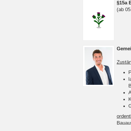
§15a 
(ab 05
Gemei
Zustän
P
l
B
A
K
G
ordent
Bauau