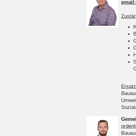
email
Zustän
K
B
G
G
H
S
Ersatz
Bauau
Umwel
Sozia
Gemei
ordent
Bauau