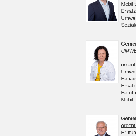
Mobili
Ersatz
Umwel
Sozia
Gemei
UMWE
ordent
Umwel
Bauau
Ersatz
Beruf
Mobili
Gemei
ordent
Prüfu