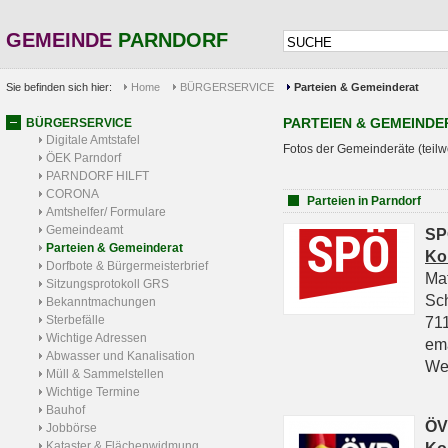
GEMEINDE
PARNDORF
Sie befinden sich hier:
Home
BÜRGERSERVICE
Parteien & Gemeinderat
PARTEIEN & GEMEINDE
BÜRGERSERVICE
Digitale Amtstafel
Fotos der Gemeinderäte (teilw
ÖEK Parndorf
PARNDORF HILFT
CORONA
Parteien in Parndorf
Amtshelfer/ Formulare
Gemeindeamt
SP
Parteien & Gemeinderat
Ko
Dorfbote & Bürgermeisterbrief
Ma
Sitzungsprotokoll GRS
Sc
Bekanntmachungen
Sterbefälle
711
Wichtige Adressen
em
Abwasser und Kanalisation
We
Müll & Sammelstellen
Wichtige Termine
Bauhof
ÖV
Jobbörse
Kataster & Flächenwidmung