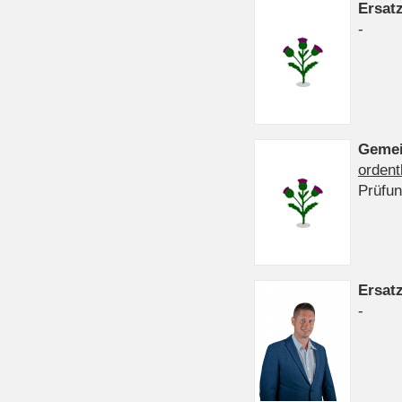
Ersat
-
Gemei
ordent
Prüfu
Ersat
-