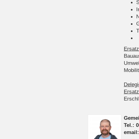
S
I
N
G
T
Ersatz
Bauau
Umwel
Mobil
Delegi
Ersatz
Ersch
Gemei
Tel.: 
email