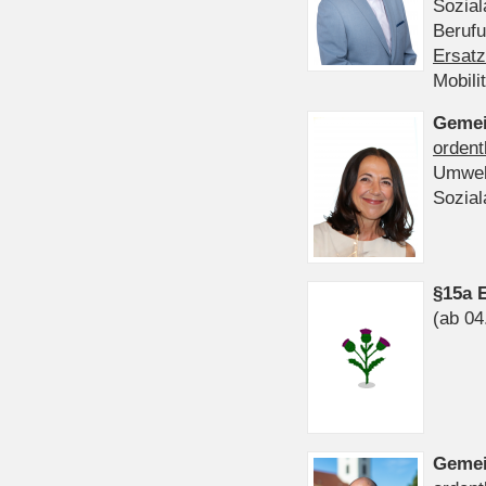
Sozia
Beruf
Ersatz
Mobili
Gemei
ordent
Umwel
Sozia
§15a 
(ab 04
Gemei