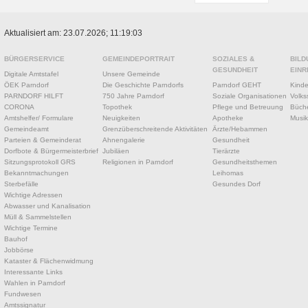
Aktualisiert am: 23.07.2026; 11:19:03
BÜRGERSERVICE
GEMEINDEPORTRAIT
SOZIALES &
BILD
GESUNDHEIT
EINR
Digitale Amtstafel
Unsere Gemeinde
ÖEK Parndorf
Die Geschichte Parndorfs
Parndorf GEHT
Kinde
PARNDORF HILFT
750 Jahre Parndorf
Soziale Organisationen
Volks
CORONA
Topothek
Pflege und Betreuung
Büche
Amtshelfer/ Formulare
Neuigkeiten
Apotheke
Musik
Gemeindeamt
Grenzüberschreitende Aktivitäten
Ärzte/Hebammen
Parteien & Gemeinderat
Ahnengalerie
Gesundheit
Dorfbote & Bürgermeisterbrief
Jubiläen
Tierärzte
Sitzungsprotokoll GRS
Religionen in Parndorf
Gesundheitsthemen
Bekanntmachungen
Leihomas
Sterbefälle
Gesundes Dorf
Wichtige Adressen
Abwasser und Kanalisation
Müll & Sammelstellen
Wichtige Termine
Bauhof
Jobbörse
Kataster & Flächenwidmung
Interessante Links
Wahlen in Parndorf
Fundwesen
Amtssignatur