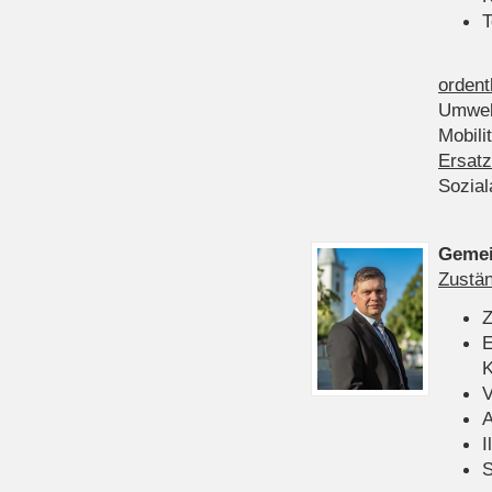
T
ordent
Umwel
Mobili
Ersatz
Sozia
Gemei
Zustän
Z
E
K
V
A
I
S