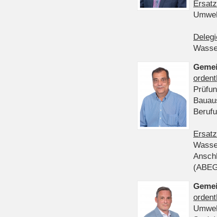
Ersatz
Umwel
Delegi
Wasser
Gemei
ordent
Prüfun
Bauau
Beruf
Ersatz
Wasser
Anschl
(ABE
Gemei
ordent
Umwel