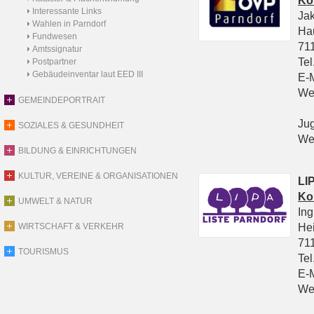
Ko
Interessante Links
Ja
Wahlen in Parndorf
Ha
Fundwesen
711
Amtssignatur
Tel
Postpartner
Gebäudeinventar laut EED III
E-
We
GEMEINDEPORTRAIT
Ju
SOZIALES & GESUNDHEIT
We
BILDUNG & EINRICHTUNGEN
KULTUR, VEREINE & ORGANISATIONEN
LIP
Ko
UMWELT & NATUR
In
He
WIRTSCHAFT & VERKEHR
711
TOURISMUS
Tel
E-
We