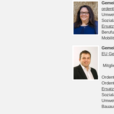
Gemei
ordent
Umwel
Sozia
Ersatz
Beruf
Mobili
Gemei
EU Ge
Mitgl
Ordent
Ordent
Ersatz
Sozia
Umwel
Bauau