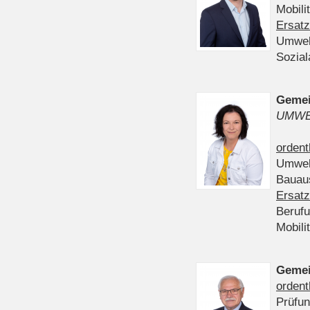
Mobili
Ersatz
Umwel
Sozia
Gemei
UMWE
ordent
Umwel
Bauau
Ersatz
Beruf
Mobili
Gemei
ordent
Prüfu