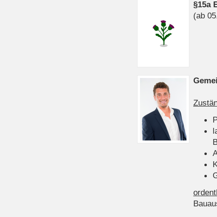
§15a 
(ab 05
Gemei
Zustän
P
l
B
A
K
G
ordent
Bauau