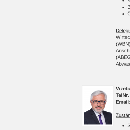
K
B
Ö
Delegi
Wirts
(WBN
Anschl
(ABEG
Abwas
Vizeb
TelNr.
Email
Zustän
S