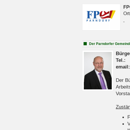
FP
Ort
Der Parndorfer Gemeind
Bürge
Tel
emai
Der Bü
Arbeit
Vorsta
Zustän
V