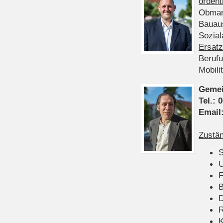
ordent
Obman
Bauau
Sozia
Ersatz
Beruf
Mobili
Gemei
Tel.:
0
Email
Zustän
S
U
F
B
D
K