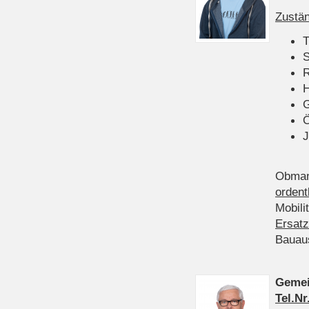
Zustän
T
S
R
H
Ö
J
Obman
ordent
Mobili
Ersatz
Bauau
Gemei
Tel.Nr