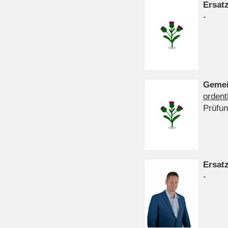
Ersat
-
Gemei
ordent
Prüfu
Ersat
-