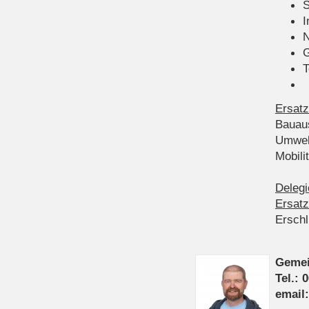
S
I
N
G
T
Ersatz
Bauau
Umwel
Mobil
Delegi
Ersatz
Ersch
Gemei
Tel.: 
email