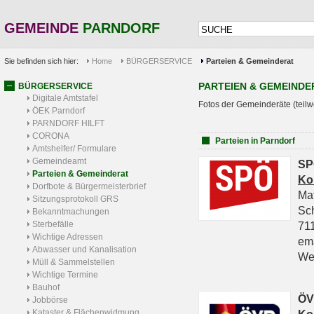
GEMEINDE
PARNDORF
Sie befinden sich hier:
Home
BÜRGERSERVICE
Parteien & Gemeinderat
PARTEIEN & GEMEINDE
BÜRGERSERVICE
Digitale Amtstafel
Fotos der Gemeinderäte (teilw
ÖEK Parndorf
PARNDORF HILFT
CORONA
Parteien in Parndorf
Amtshelfer/ Formulare
Gemeindeamt
SP
Parteien & Gemeinderat
Ko
Dorfbote & Bürgermeisterbrief
Ma
Sitzungsprotokoll GRS
Sc
Bekanntmachungen
Sterbefälle
711
Wichtige Adressen
em
Abwasser und Kanalisation
We
Müll & Sammelstellen
Wichtige Termine
Bauhof
ÖV
Jobbörse
Kataster & Flächenwidmung