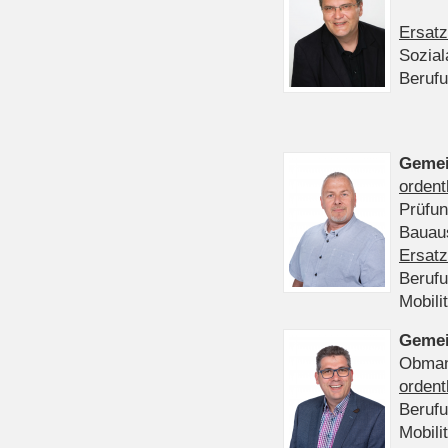
Ersatz
Sozia
Beruf
Gemei
ordent
Prüfu
Bauaus
Ersatz
Beruf
Mobili
Gemei
Obmann
ordent
Beruf
Mobili