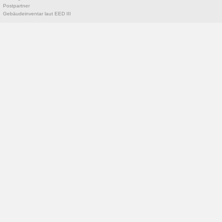
Postpartner
Gebäudeinventar laut EED III