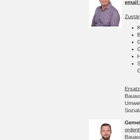
email
Zustän
K
B
G
G
H
S
Ersatz
Bauau
Umwel
Sozia
Gemei
ordent
Bauau