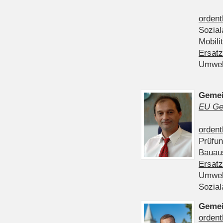
ordent
Sozia
Mobili
Ersatz
Umwel
Gemei
EU Ge
ordent
Prüfu
Bauau
Ersatz
Umwel
Sozia
Gemei
ordent