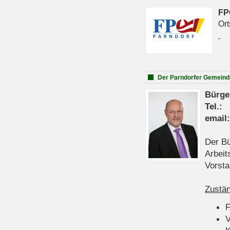
FP
Ort
Der Parndorfer Gemeind
Bürge
Tel
emai
Der Bü
Arbeit
Vorsta
Zustän
V