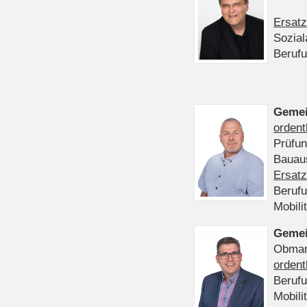
Ersatz
Sozia
Beruf
Gemei
ordent
Prüfu
Bauaus
Ersatz
Beruf
Mobili
Gemei
Obmann
ordent
Beruf
Mobili