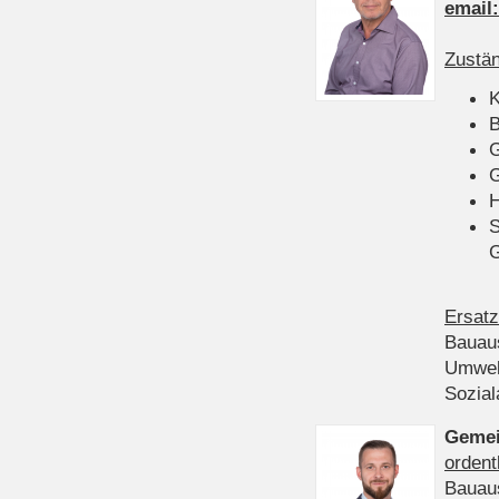
email
Zustän
K
B
G
G
H
S
Ersatz
Bauau
Umwel
Sozia
Gemei
ordent
Bauau