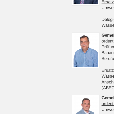
Ersatz
Umwel
Delegi
Wasser
Gemei
ordent
Prüfun
Bauau
Beruf
Ersatz
Wasser
Anschl
(ABE
Gemei
ordent
Umwel