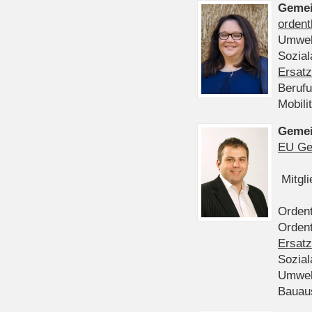
Gemei
ordent
Umwel
Sozia
Ersatz
Beruf
Mobili
Gemei
EU Ge
Mitgl
Ordent
Ordent
Ersatz
Sozia
Umwel
Bauau