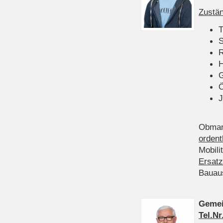
Zustän
T
S
R
H
Ö
J
Obman
ordent
Mobili
Ersatz
Bauau
Gemei
Tel.Nr