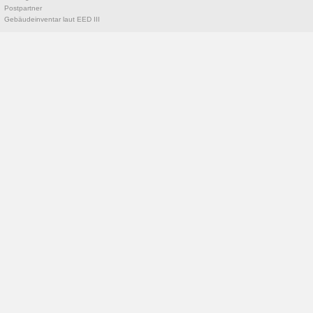
Postpartner
Gebäudeinventar laut EED III