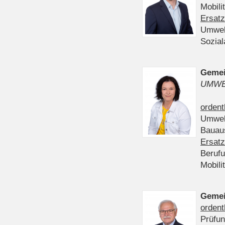
Mobili
Ersatz
Umwel
Sozia
Gemei
UMWE
ordent
Umwel
Bauau
Ersatz
Beruf
Mobili
Gemei
ordent
Prüfu