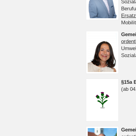
Sozia
Beruf
Ersatz
Mobili
Gemei
ordent
Umwel
Sozia
§15a 
(ab 04
Gemei