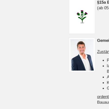
§15a 
(ab 05
Gemei
Zustän
P
l
B
A
K
G
ordent
Bauau