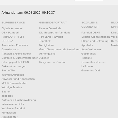
Aktualisiert am: 06.08.2026; 09:10:37
BÜRGERSERVICE
GEMEINDEPORTRAIT
SOZIALES &
BILD
GESUNDHEIT
EINR
Digitale Amtstafel
Unsere Gemeinde
ÖEK Parndorf
Die Geschichte Parndorfs
Parndorf GEHT
Kinde
PARNDORF HILFT
750 Jahre Parndorf
Soziale Organisationen
Volks
CORONA
Topothek
Pflege und Betreuung
Büche
Amtshelfer/ Formulare
Neuigkeiten
Apotheke
Musik
Gemeindeamt
Grenzüberschreitende Aktivitäten
Ärzte/Hebammen
Parteien & Gemeinderat
Ahnengalerie
Gesundheit
Dorfbote & Bürgermeisterbrief
Jubiläen
Tierärzte
Sitzungsprotokoll GRS
Religionen in Parndorf
Gesundheitsthemen
Bekanntmachungen
Leihomas
Sterbefälle
Gesundes Dorf
Wichtige Adressen
Abwasser und Kanalisation
Müll & Sammelstellen
Wichtige Termine
Bauhof
Jobbörse
Kataster & Flächenwidmung
Interessante Links
Wahlen in Parndorf
Fundwesen
Amtssignatur