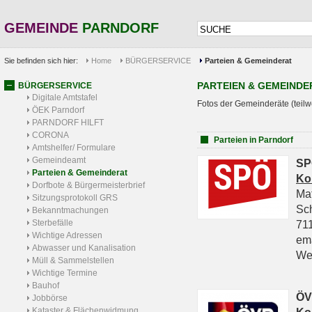
GEMEINDE
PARNDORF
Sie befinden sich hier:
Home
BÜRGERSERVICE
Parteien & Gemeinderat
PARTEIEN & GEMEINDE
BÜRGERSERVICE
Digitale Amtstafel
Fotos der Gemeinderäte (teilw
ÖEK Parndorf
PARNDORF HILFT
CORONA
Parteien in Parndorf
Amtshelfer/ Formulare
Gemeindeamt
SP
Parteien & Gemeinderat
Ko
Dorfbote & Bürgermeisterbrief
Ma
Sitzungsprotokoll GRS
Sc
Bekanntmachungen
Sterbefälle
711
Wichtige Adressen
em
Abwasser und Kanalisation
We
Müll & Sammelstellen
Wichtige Termine
Bauhof
ÖV
Jobbörse
Kataster & Flächenwidmung