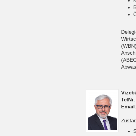
K
B
Ö
Delegi
Wirts
(WBN
Anschl
(ABEG
Abwas
Vizeb
TelNr.
Email
Zustän
S