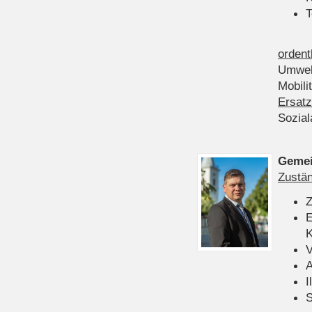
T
ordent
Umwel
Mobili
Ersatz
Sozia
Gemei
Zustän
Z
E
K
V
A
I
S