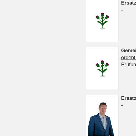
Ersat
-
Gemei
ordent
Prüfu
Ersat
-