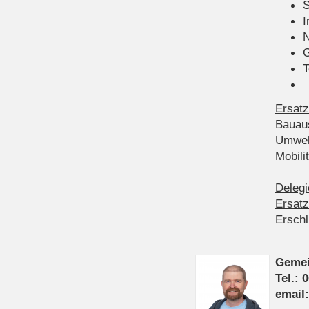
S
I
N
G
T
Ersatz
Bauau
Umwel
Mobil
Delegi
Ersatz
Ersch
Gemei
Tel.: 
email