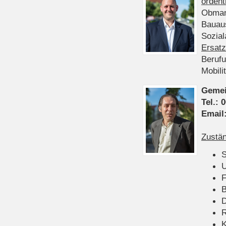
ordent
Obman
Bauau
Sozia
Ersatz
Beruf
Mobili
Gemei
Tel.:
0
Email
Zustän
S
U
F
B
D
K