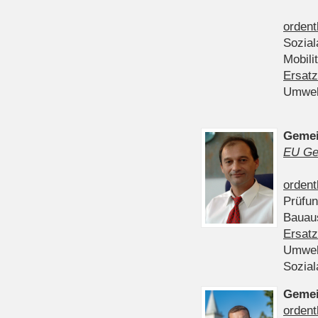
ordent
Sozia
Mobili
Ersatz
Umwel
Gemei
EU Ge
ordent
Prüfu
Bauau
Ersatz
Umwel
Sozia
Gemei
ordent