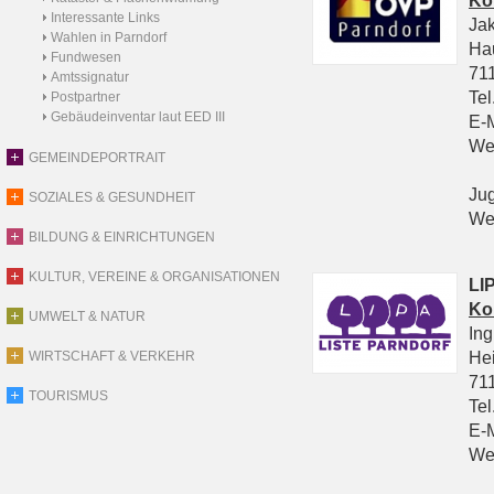
Ko
Interessante Links
Ja
Wahlen in Parndorf
Ha
Fundwesen
711
Amtssignatur
Tel
Postpartner
Gebäudeinventar laut EED III
E-
We
GEMEINDEPORTRAIT
Ju
SOZIALES & GESUNDHEIT
We
BILDUNG & EINRICHTUNGEN
KULTUR, VEREINE & ORGANISATIONEN
LIP
Ko
UMWELT & NATUR
In
He
WIRTSCHAFT & VERKEHR
711
TOURISMUS
Tel
E-
We