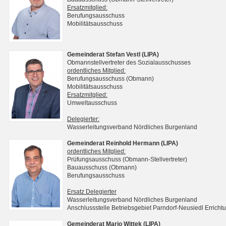
Ersatzmitglied:
Berufungsausschuss
Mobilitätsausschuss
Gemeinderat Stefan Vestl (LIPA)
Obmannstellvertreter des Sozialausschusses
ordentliches Mitglied:
Berufungsausschuss (Obmann)
Mobilitätsausschuss
Ersatzmitglied:
Umweltausschuss
Delegierter:
Wasserleitungsverband Nördliches Burgenland
Gemeinderat Reinhold Hermann (LIPA)
ordentliches Mitglied:
Prüfungsausschuss (Obmann-Stellvertreter)
Bauausschuss (Obmann)
Berufungsausschuss
Ersatz Delegierter
Wasserleitungsverband Nördliches Burgenland
Anschlussstelle Betriebsgebiet Parndorf-Neusiedl Erri
Gemeinderat Mario Wittek (LIPA)