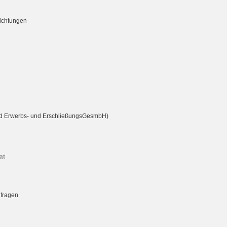
richtungen
rd Erwerbs- und ErschließungsGesmbH)
at
nfragen