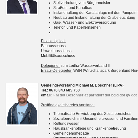
Stellvertretung vom Bürgermeister
Straßen- und Kanalbau
Instandhaltung der Kanalanlage mit den Pumpein
Neubau und Instandhaltung der Ortsbeleuchtung
Gas-, Wasser- und Elektroversorgung
Telefon und Kabelfernsehen
Ersatzmitglied:
Bauausschuss
Umweltausschuss
Mobilitätsausschuss
Delegierter
zum Leitha-Wasserverband II
Ersatz-Delegierter:
WBN (Wirtschaftspark Burgenland No
Gemeindevorstand Michael M. Boschner (LIPA)
Tel.: 0676 843 685 750
email:
M dot Boschner at parndorf dot bgld dot gv dot 
Zuständigkeitsbereich Vorstand:
Thematische Entwicklung des Sozialbereiches
Sozialbereich mit Gesundheitswesen und Familie
Rettungswesen
Hauskrankenpflege und Krankenbetreuung
Gemeindehomepage