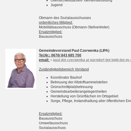
Öffentlichkeitsarbeit- Gemeindezeitung
Jugend
Obmann des Sozialausschusses
ordentliches Mitglied:
Mobilitätsausschuss (Obmann-Stellvertreter)
Ersatzmitglied:
Bauausschuss
Gemeindevorstand Paul Czerwenka (LIPA)
Tel.Nr.: 0676/ 843 685 700
email:
paul dot czerwenka at parndorf dot bgld dot gv 
Zuständigkeitsbereich Vorstand
Koordinator Bauhof
Betreuung der Altstoffsammelstellen
Grünschnittplatzbetreuung
Gemeindearbeiterangelegenheiten
Herstellung von Grünflächen im Ortsgebiet
Sorge, Pflege, Instandhaltung aller öffentlichen 
Ersatzmitglied:
Bauausschuss
Umweltausschuss
Sozialausschuss