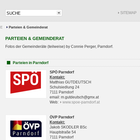
SITEMAP
CE
Parteien & Gemeinderat
PARTEIEN & GEMEINDERAT
Fotos der Gemeinderäte (teilweise) by Connie Perger, Parndorf.
Parteien in Parndorf
SPÖ Parndorf
Kontakt:
Matthias GUTDEUTSCH
Schulsiedlung 24
7111 Parndorf
email: m.gutdeutsch@gmx.at
Web:
www.spoe-parndorf.at
ÖVP Parndorf
Kontakt:
Jakob SKODLER BSc
Hauptstraße 54
7111 Parndorf