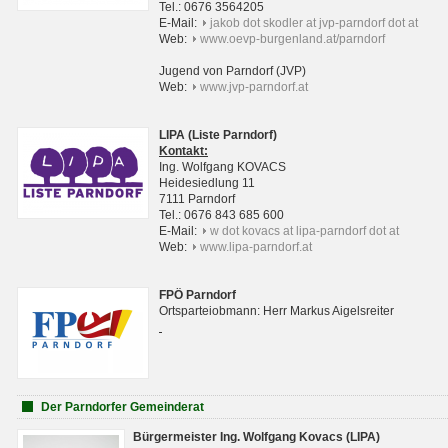
Tel.: 0676 3564205
E-Mail:
jakob dot skodler at jvp-parndorf dot at
Web:
www.oevp-burgenland.at/parndorf
Jugend von Parndorf (JVP)
Web:
www.jvp-parndorf.at
LIPA (Liste Parndorf)
Kontakt:
Ing. Wolfgang KOVACS
Heidesiedlung 11
7111 Parndorf
Tel.: 0676 843 685 600
E-Mail:
w dot kovacs at lipa-parndorf dot at
Web:
www.lipa-parndorf.at
FPÖ Parndorf
Ortsparteiobmann: Herr Markus Aigelsreiter
Der Parndorfer Gemeinderat
Bürgermeister Ing. Wolfgang Kovacs (LIPA)