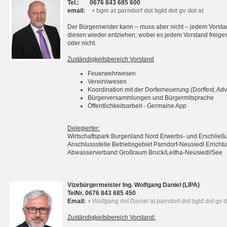
Tel.:
0676 843 685 600
email:
bgm at parndorf dot bgld dot gv dot at
Der Bürgermeister kann – muss aber nicht – jedem Vorsta
diesen wieder entziehen; wobei es jedem Vorstand freigest
oder nicht.
Zuständigkeitsbereich Vorstand
Feuerwehrwesen
Vereinswesen
Koordination mit der Dorferneuerung (Dorffest, Adv
Bürgerversammlungen und Bürgermitsprache
Öffentlichkeitsarbeit - Germaine App
Delegierter:
Wirtschaftspark Burgenland Nord Erwerbs- und Erschli
Anschlussstelle Betriebsgebiet Parndorf-Neusiedl Erri
Abwasserverband Großraum Bruck/Leitha-Neusiedl/See
Vizebürgermeister Ing. Wolfgang Daniel (LIPA)
TelNr. 0676 843 685 450
Email:
Wolfgang dot Daniel at parndorf dot bgld dot gv d
Zuständigkeitsbereich Vorstand: