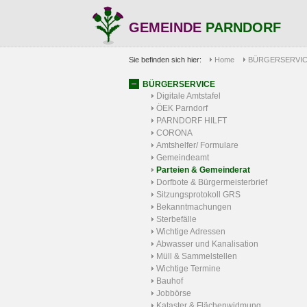
GEMEINDE
PARNDORF
Sie befinden sich hier:
Home
BÜRGERSERVI
BÜRGERSERVICE
Digitale Amtstafel
ÖEK Parndorf
PARNDORF HILFT
CORONA
Amtshelfer/ Formulare
Gemeindeamt
Parteien & Gemeinderat
Dorfbote & Bürgermeisterbrief
Sitzungsprotokoll GRS
Bekanntmachungen
Sterbefälle
Wichtige Adressen
Abwasser und Kanalisation
Müll & Sammelstellen
Wichtige Termine
Bauhof
Jobbörse
Kataster & Flächenwidmung