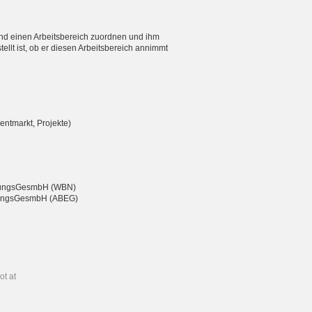
nd einen Arbeitsbereich zuordnen und ihm
ellt ist, ob er diesen Arbeitsbereich annimmt
entmarkt, Projekte)
eßungsGesmbH (WBN)
chtungsGesmbH (ABEG)
ot at