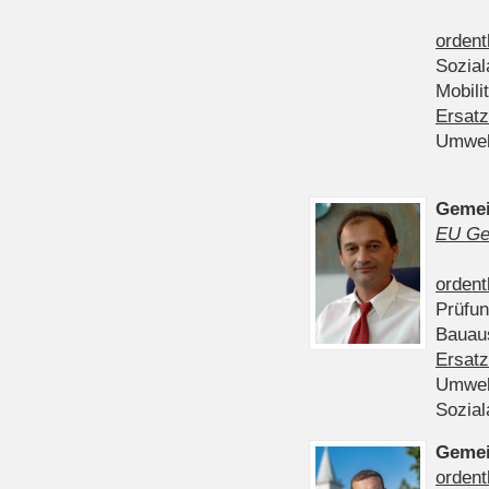
ordent
Sozia
Mobili
Ersatz
Umwel
Gemei
EU Ge
ordent
Prüfu
Bauau
Ersatz
Umwel
Sozia
Gemei
ordent