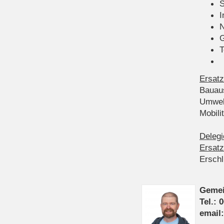
S
I
N
G
T
Ersatz
Bauau
Umwel
Mobil
Delegi
Ersatz
Ersch
Gemei
Tel.: 
email