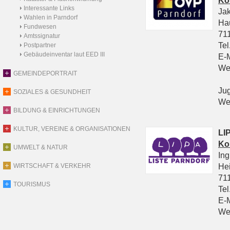
Ko
Interessante Links
Ja
Wahlen in Parndorf
Ha
Fundwesen
711
Amtssignatur
Tel
Postpartner
Gebäudeinventar laut EED III
E-
We
GEMEINDEPORTRAIT
Ju
SOZIALES & GESUNDHEIT
We
BILDUNG & EINRICHTUNGEN
KULTUR, VEREINE & ORGANISATIONEN
LIP
Ko
UMWELT & NATUR
In
He
WIRTSCHAFT & VERKEHR
711
TOURISMUS
Tel
E-
We