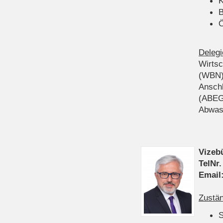
K
B
Ö
Delegi
Wirts
(WBN
Anschl
(ABEG
Abwas
Vizeb
TelNr.
Email
Zustän
S