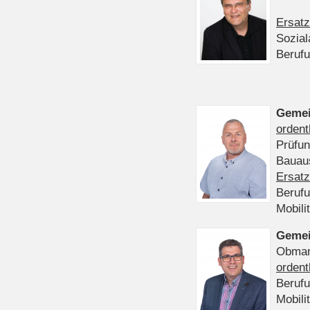
Ersatz
Sozia
Beruf
Gemei
ordent
Prüfu
Bauaus
Ersatz
Beruf
Mobili
Gemei
Obmann
ordent
Beruf
Mobili