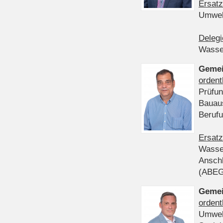
Ersatz
Umwel
Delegi
Wasser
Gemei
ordent
Prüfun
Bauau
Beruf
Ersatz
Wasser
Anschl
(ABE
Gemei
ordent
Umwel