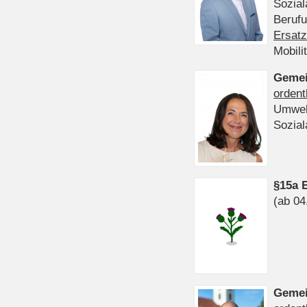
Sozia
Beruf
Ersatz
Mobili
Gemei
ordent
Umwel
Sozia
§15a 
(ab 04
Gemei