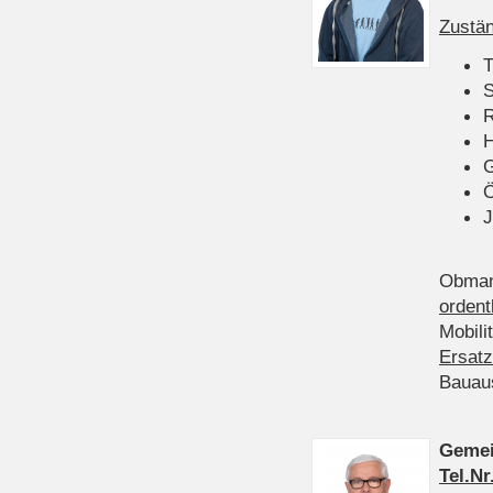
Zustän
T
S
R
H
Ö
J
Obman
ordent
Mobili
Ersatz
Bauau
Gemei
Tel.Nr