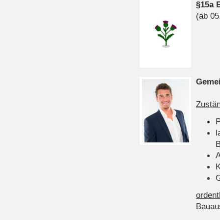
§15a 
(ab 05
Gemei
Zustän
P
l
B
A
K
G
ordent
Bauau