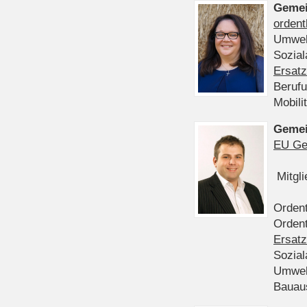
Gemei
ordent
Umwel
Sozia
Ersatz
Beruf
Mobili
Gemei
EU Ge
Mitgl
Ordent
Ordent
Ersatz
Sozia
Umwel
Bauau