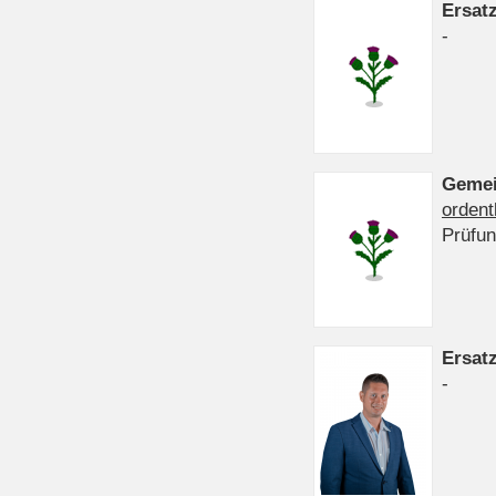
Ersat
-
Gemei
ordent
Prüfu
Ersat
-