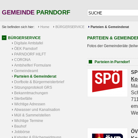
GEMEINDE
PARNDORF
Sie befinden sich hier:
Home
BÜRGERSERVICE
Parteien & Gemeinderat
PARTEIEN & GEMEINDE
BÜRGERSERVICE
Digitale Amtstafel
Fotos der Gemeinderäte (teilw
ÖEK Parndorf
PARNDORF HILFT
CORONA
Parteien in Parndorf
Amtshelfer/ Formulare
Gemeindeamt
SP
Parteien & Gemeinderat
Ko
Dorfbote & Bürgermeisterbrief
Ma
Sitzungsprotokoll GRS
Sc
Bekanntmachungen
Sterbefälle
711
Wichtige Adressen
em
Abwasser und Kanalisation
We
Müll & Sammelstellen
Wichtige Termine
Bauhof
ÖV
Jobbörse
Kataster & Flächenwidmung