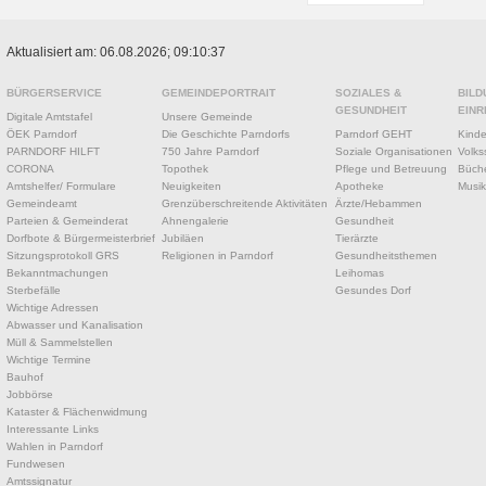
Aktualisiert am: 06.08.2026; 09:10:37
BÜRGERSERVICE
GEMEINDEPORTRAIT
SOZIALES &
BILD
GESUNDHEIT
EINR
Digitale Amtstafel
Unsere Gemeinde
ÖEK Parndorf
Die Geschichte Parndorfs
Parndorf GEHT
Kinde
PARNDORF HILFT
750 Jahre Parndorf
Soziale Organisationen
Volks
CORONA
Topothek
Pflege und Betreuung
Büche
Amtshelfer/ Formulare
Neuigkeiten
Apotheke
Musik
Gemeindeamt
Grenzüberschreitende Aktivitäten
Ärzte/Hebammen
Parteien & Gemeinderat
Ahnengalerie
Gesundheit
Dorfbote & Bürgermeisterbrief
Jubiläen
Tierärzte
Sitzungsprotokoll GRS
Religionen in Parndorf
Gesundheitsthemen
Bekanntmachungen
Leihomas
Sterbefälle
Gesundes Dorf
Wichtige Adressen
Abwasser und Kanalisation
Müll & Sammelstellen
Wichtige Termine
Bauhof
Jobbörse
Kataster & Flächenwidmung
Interessante Links
Wahlen in Parndorf
Fundwesen
Amtssignatur