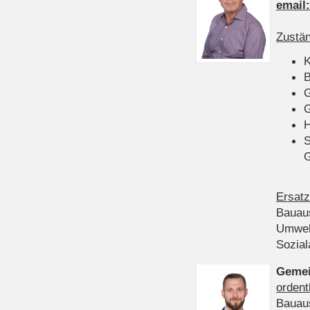
email
Zustän
K
B
G
G
H
S
Ersatz
Bauau
Umwel
Sozia
Gemei
ordent
Bauau