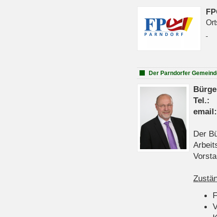
FP
Ort
Der Parndorfer Gemeind
Bürge
Tel
emai
Der Bü
Arbeit
Vorsta
Zustän
V