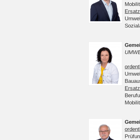
Mobili
Ersatz
Umwel
Sozia
Gemei
UMWE
ordent
Umwel
Bauau
Ersatz
Beruf
Mobili
Gemei
ordent
Prüfu