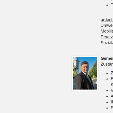
T
ordent
Umwel
Mobili
Ersatz
Sozia
Gemei
Zustän
Z
E
K
V
A
I
S