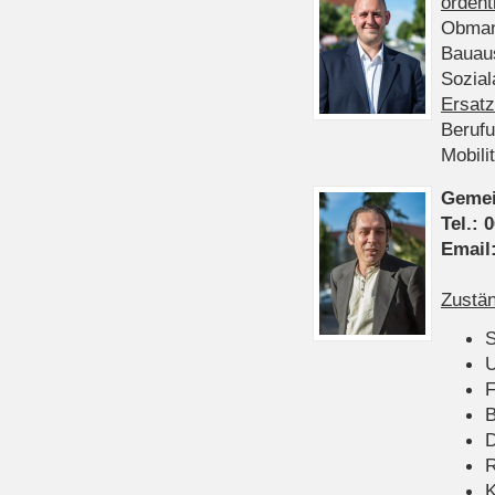
ordent
Obman
Bauau
Sozia
Ersatz
Beruf
Mobili
Gemei
Tel.:
0
Email
Zustän
S
U
F
B
D
K