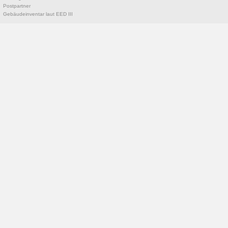
Postpartner
Gebäudeinventar laut EED III