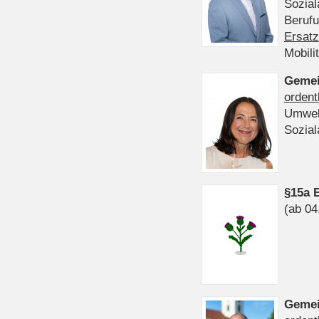
Sozia
Beruf
Ersatz
Mobili
Gemei
ordent
Umwel
Sozia
§15a 
(ab 04
Gemei