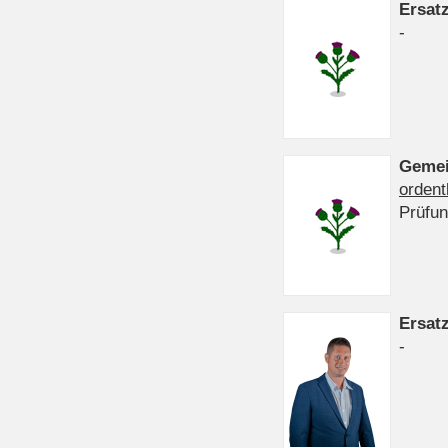
Ersat
-
Gemei
ordent
Prüfu
Ersat
-