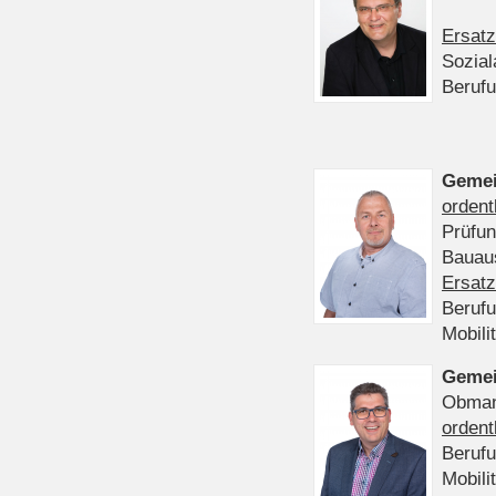
Ersatz
Sozia
Beruf
Gemei
ordent
Prüfu
Bauaus
Ersatz
Beruf
Mobili
Gemei
Obmann
ordent
Beruf
Mobili