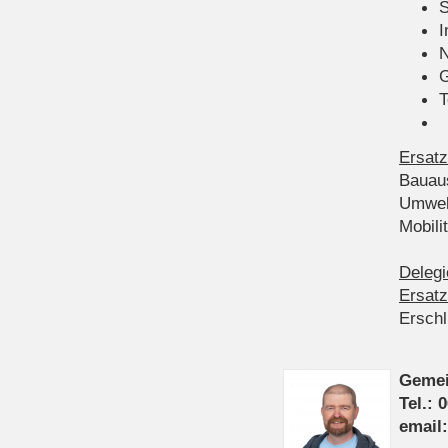
S
I
N
G
T
Ersatz
Bauau
Umwel
Mobil
Delegi
Ersatz
Ersch
Gemei
Tel.: 
email