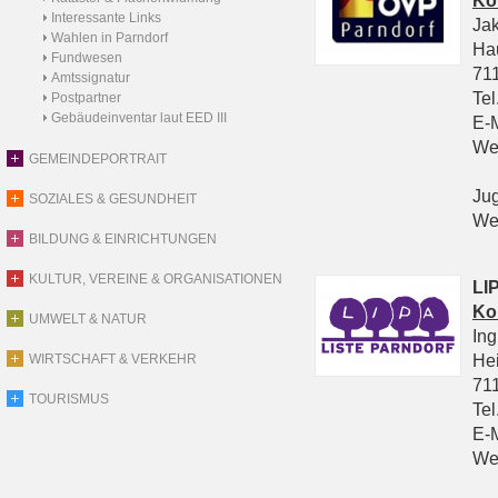
Ko
Interessante Links
Ja
Wahlen in Parndorf
Ha
Fundwesen
711
Amtssignatur
Tel
Postpartner
Gebäudeinventar laut EED III
E-
We
GEMEINDEPORTRAIT
Ju
SOZIALES & GESUNDHEIT
We
BILDUNG & EINRICHTUNGEN
KULTUR, VEREINE & ORGANISATIONEN
LIP
Ko
UMWELT & NATUR
In
He
WIRTSCHAFT & VERKEHR
711
TOURISMUS
Tel
E-
We