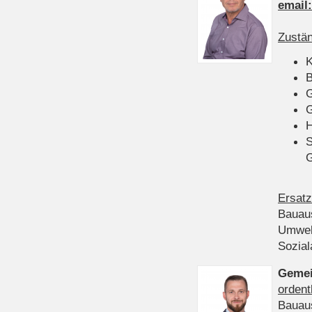
email
Zustän
K
B
G
G
H
S
Ersatz
Bauau
Umwel
Sozia
Gemei
ordent
Bauau