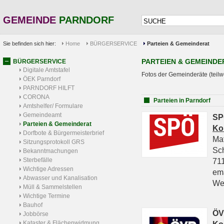
GEMEINDE
PARNDORF
Sie befinden sich hier:
Home
BÜRGERSERVICE
Parteien & Gemeinderat
PARTEIEN & GEMEINDE
BÜRGERSERVICE
Digitale Amtstafel
Fotos der Gemeinderäte (teilw
ÖEK Parndorf
PARNDORF HILFT
CORONA
Parteien in Parndorf
Amtshelfer/ Formulare
Gemeindeamt
SP
Parteien & Gemeinderat
Ko
Dorfbote & Bürgermeisterbrief
Ma
Sitzungsprotokoll GRS
Sc
Bekanntmachungen
Sterbefälle
711
Wichtige Adressen
em
Abwasser und Kanalisation
We
Müll & Sammelstellen
Wichtige Termine
Bauhof
ÖV
Jobbörse
Kataster & Flächenwidmung