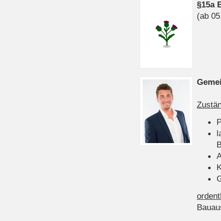
§15a 
(ab 05
Gemei
Zustän
P
l
B
A
K
G
ordent
Bauau