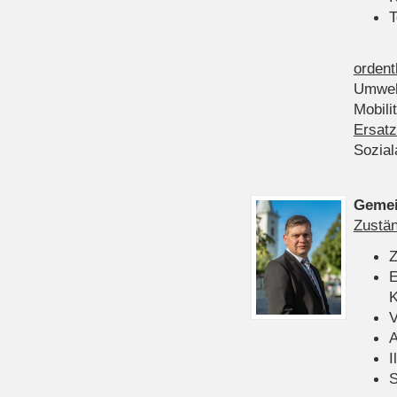
T
ordent
Umwel
Mobili
Ersatz
Sozia
Gemei
Zustän
Z
E
K
V
A
I
S