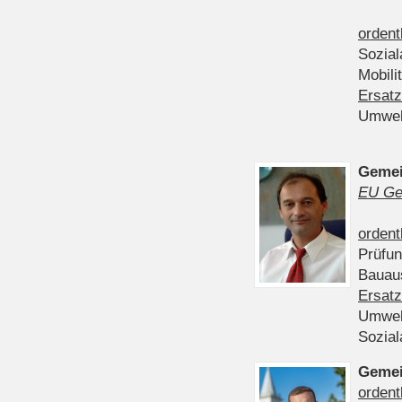
ordent
Sozia
Mobili
Ersatz
Umwel
Gemei
EU Ge
ordent
Prüfu
Bauau
Ersatz
Umwel
Sozia
Gemei
ordent