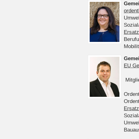
Gemei
ordent
Umwel
Sozia
Ersatz
Beruf
Mobili
Gemei
EU Ge
Mitgl
Ordent
Ordent
Ersatz
Sozia
Umwel
Bauau