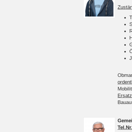
Zustän
T
S
R
H
Ö
J
Obman
ordent
Mobili
Ersatz
Bauau
Gemei
Tel.Nr