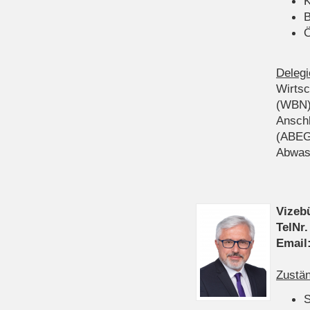
K
B
Ö
Delegi
Wirts
(WBN
Anschl
(ABEG
Abwas
Vizeb
TelNr.
Email
Zustän
S