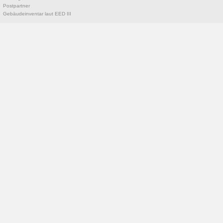
Postpartner
Gebäudeinventar laut EED III