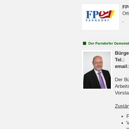
FP
Ort
Der Parndorfer Gemeind
Bürge
Tel
emai
Der Bü
Arbeit
Vorsta
Zustän
V