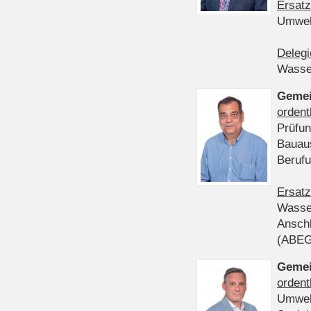
Ersatz
Umwel
Delegi
Wasser
Gemei
ordent
Prüfun
Bauau
Beruf
Ersatz
Wasser
Anschl
(ABE
Gemei
ordent
Umwel