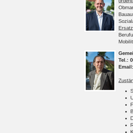
ordent
Obman
Bauau
Sozia
Ersatz
Beruf
Mobili
Gemei
Tel.:
0
Email
Zustän
S
U
F
B
D
K