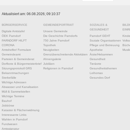
Aktualisiert am: 06.08.2026; 09:10:37
BÜRGERSERVICE
GEMEINDEPORTRAIT
SOZIALES &
BILD
GESUNDHEIT
EINR
Digitale Amtstafel
Unsere Gemeinde
ÖEK Parndorf
Die Geschichte Parndorfs
Parndorf GEHT
Kinde
PARNDORF HILFT
750 Jahre Parndorf
Soziale Organisationen
Volks
CORONA
Topothek
Pflege und Betreuung
Büche
Amtshelfer/ Formulare
Neuigkeiten
Apotheke
Musik
Gemeindeamt
Grenzüberschreitende Aktivitäten
Ärzte/Hebammen
Parteien & Gemeinderat
Ahnengalerie
Gesundheit
Dorfbote & Bürgermeisterbrief
Jubiläen
Tierärzte
Sitzungsprotokoll GRS
Religionen in Parndorf
Gesundheitsthemen
Bekanntmachungen
Leihomas
Sterbefälle
Gesundes Dorf
Wichtige Adressen
Abwasser und Kanalisation
Müll & Sammelstellen
Wichtige Termine
Bauhof
Jobbörse
Kataster & Flächenwidmung
Interessante Links
Wahlen in Parndorf
Fundwesen
Amtssignatur