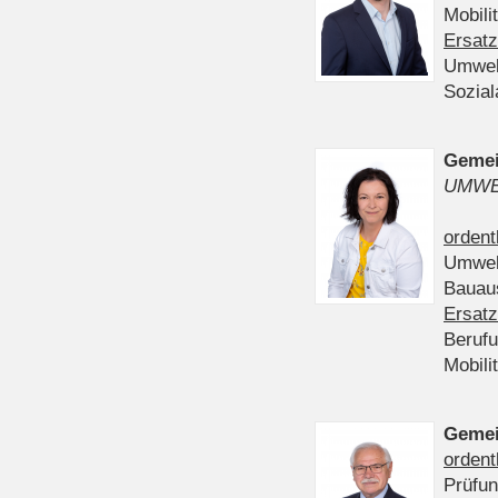
Mobili
Ersatz
Umwel
Sozia
Gemei
UMWE
ordent
Umwel
Bauau
Ersatz
Beruf
Mobili
Gemei
ordent
Prüfu