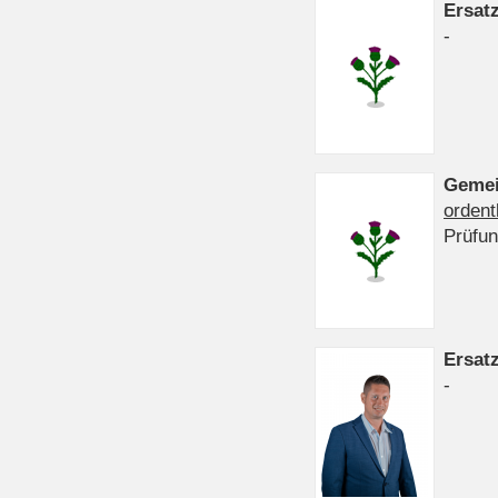
Ersat
-
Gemei
ordent
Prüfu
Ersat
-