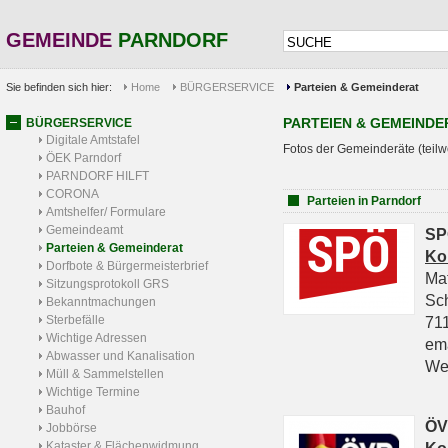
GEMEINDE
PARNDORF
Sie befinden sich hier:
Home
BÜRGERSERVICE
Parteien & Gemeinderat
PARTEIEN & GEMEINDE
BÜRGERSERVICE
Digitale Amtstafel
Fotos der Gemeinderäte (teilw
ÖEK Parndorf
PARNDORF HILFT
CORONA
Parteien in Parndorf
Amtshelfer/ Formulare
Gemeindeamt
SP
Parteien & Gemeinderat
Ko
Dorfbote & Bürgermeisterbrief
Ma
Sitzungsprotokoll GRS
Sc
Bekanntmachungen
Sterbefälle
711
Wichtige Adressen
em
Abwasser und Kanalisation
We
Müll & Sammelstellen
Wichtige Termine
Bauhof
ÖV
Jobbörse
Kataster & Flächenwidmung