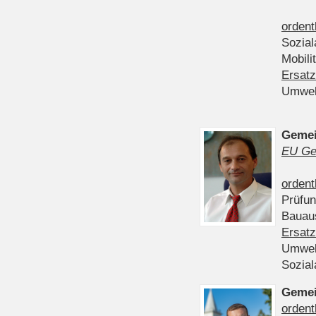
ordent
Sozia
Mobili
Ersatz
Umwel
Gemei
EU Ge
ordent
Prüfu
Bauau
Ersatz
Umwel
Sozia
Gemei
ordent