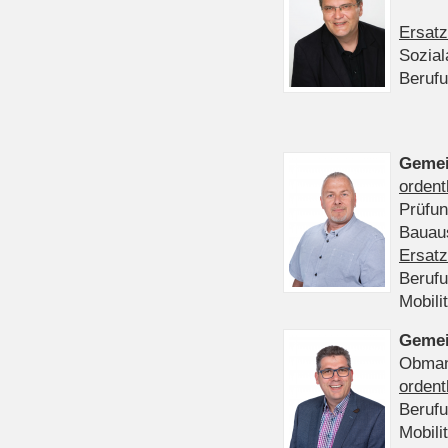
Ersatz
Sozia
Beruf
Gemei
ordent
Prüfu
Bauaus
Ersatz
Beruf
Mobili
Gemei
Obmann
ordent
Beruf
Mobili