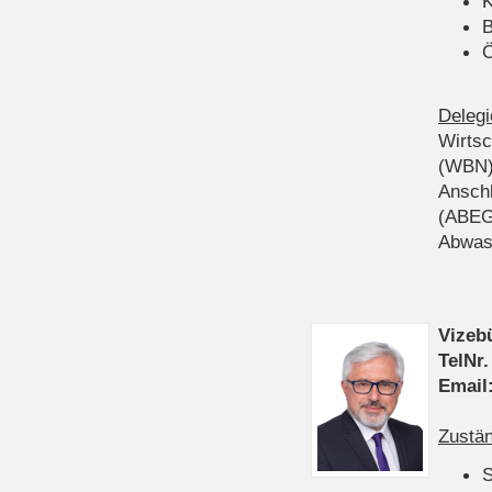
K
B
Ö
Delegi
Wirts
(WBN
Anschl
(ABEG
Abwas
Vizeb
TelNr.
Email
Zustän
S