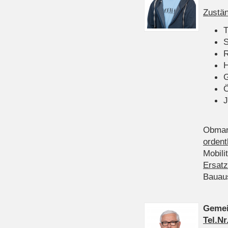
Zustän
T
S
R
H
Ö
J
Obman
ordent
Mobili
Ersatz
Bauau
Gemei
Tel.Nr