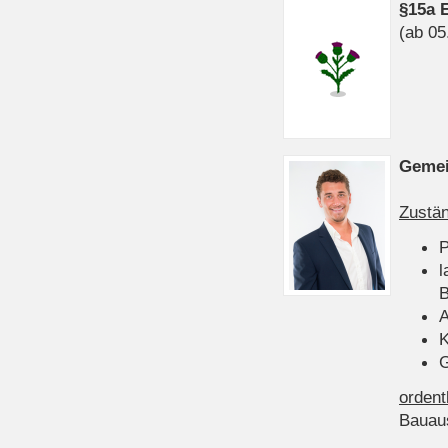
§15a 
(ab 05
Gemei
Zustän
P
l
B
A
K
G
ordent
Bauau