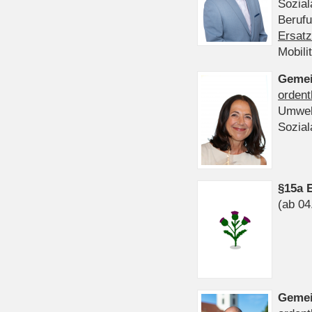
Sozia
Beruf
Ersatz
Mobili
Gemei
ordent
Umwel
Sozia
§15a 
(ab 04
Gemei