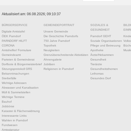
Aktualisiert am: 06.08.2026; 09:10:37
BÜRGERSERVICE
GEMEINDEPORTRAIT
SOZIALES &
BILD
GESUNDHEIT
EINR
Digitale Amtstafel
Unsere Gemeinde
ÖEK Parndorf
Die Geschichte Parndorfs
Parndorf GEHT
Kinde
PARNDORF HILFT
750 Jahre Parndorf
Soziale Organisationen
Volks
CORONA
Topothek
Pflege und Betreuung
Büche
Amtshelfer/ Formulare
Neuigkeiten
Apotheke
Musik
Gemeindeamt
Grenzüberschreitende Aktivitäten
Ärzte/Hebammen
Parteien & Gemeinderat
Ahnengalerie
Gesundheit
Dorfbote & Bürgermeisterbrief
Jubiläen
Tierärzte
Sitzungsprotokoll GRS
Religionen in Parndorf
Gesundheitsthemen
Bekanntmachungen
Leihomas
Sterbefälle
Gesundes Dorf
Wichtige Adressen
Abwasser und Kanalisation
Müll & Sammelstellen
Wichtige Termine
Bauhof
Jobbörse
Kataster & Flächenwidmung
Interessante Links
Wahlen in Parndorf
Fundwesen
Amtssignatur