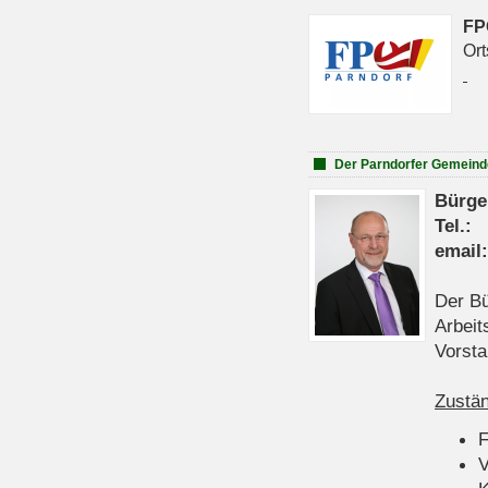
FP
Ort
Der Parndorfer Gemeind
Bürge
Tel
emai
Der Bü
Arbeit
Vorsta
Zustän
V