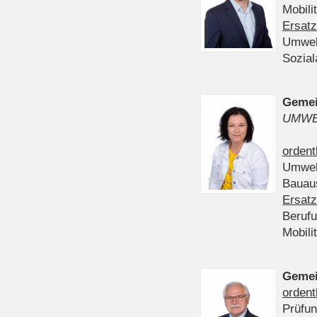
Mobili
Ersatz
Umwel
Sozia
Gemei
UMWE
ordent
Umwel
Bauau
Ersatz
Beruf
Mobili
Gemei
ordent
Prüfu