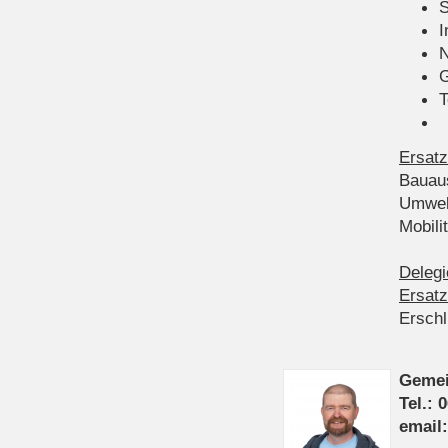
S
I
N
G
T
Ersatz
Bauau
Umwel
Mobil
Delegi
Ersatz
Ersch
Gemei
Tel.: 
email