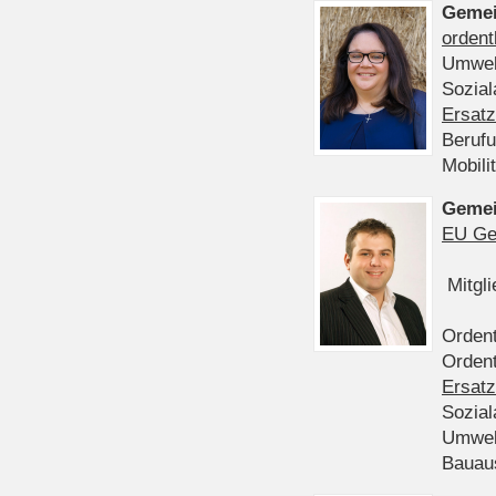
Gemei
ordent
Umwel
Sozia
Ersatz
Beruf
Mobili
Gemei
EU Ge
Mitgl
Ordent
Ordent
Ersatz
Sozia
Umwel
Bauau