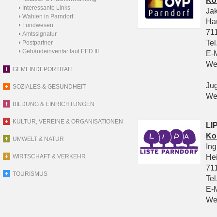
Ko
Interessante Links
Ja
Wahlen in Parndorf
Ha
Fundwesen
711
Amtssignatur
Tel
Postpartner
Gebäudeinventar laut EED III
E-
We
GEMEINDEPORTRAIT
Ju
SOZIALES & GESUNDHEIT
We
BILDUNG & EINRICHTUNGEN
KULTUR, VEREINE & ORGANISATIONEN
LIP
Ko
UMWELT & NATUR
In
He
WIRTSCHAFT & VERKEHR
711
TOURISMUS
Tel
E-
We