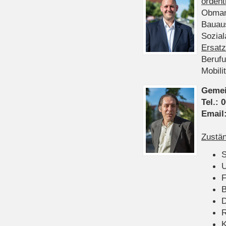
ordent
Obman
Bauau
Sozia
Ersatz
Beruf
Mobili
Gemei
Tel.:
0
Email
Zustän
S
U
F
B
D
K