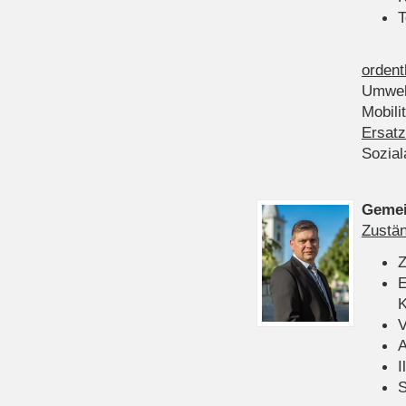
T
ordent
Umwel
Mobili
Ersatz
Sozia
Gemei
Zustän
Z
E
K
V
A
I
S