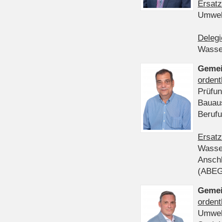
Ersatz
Umwel
Delegi
Wasser
Gemei
ordent
Prüfun
Bauau
Beruf
Ersatz
Wasser
Anschl
(ABE
Gemei
ordent
Umwel