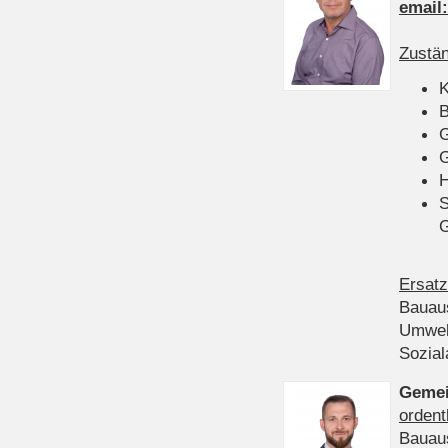
email
Zustän
K
B
G
G
H
S
Ersatz
Bauau
Umwel
Sozia
Gemei
ordent
Bauau