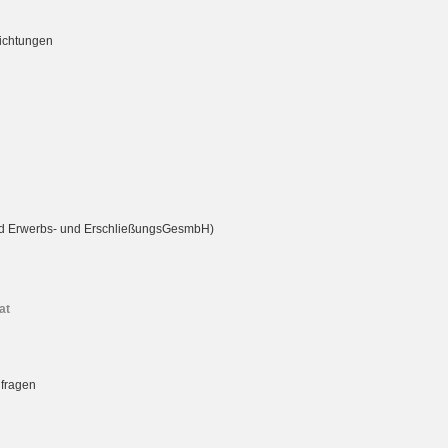
richtungen
rd Erwerbs- und ErschließungsGesmbH)
at
nfragen