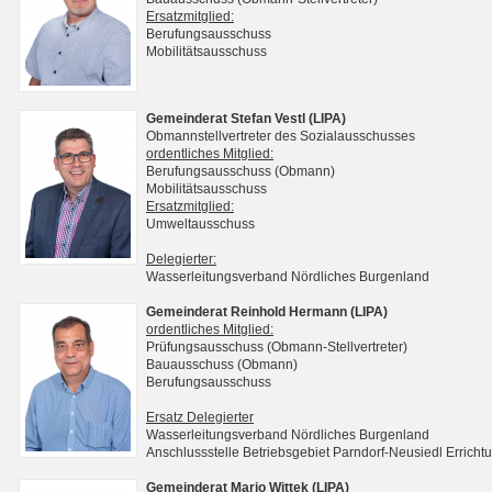
Ersatzmitglied:
Berufungsausschuss
Mobilitätsausschuss
Gemeinderat Stefan Vestl (LIPA)
Obmannstellvertreter des Sozialausschusses
ordentliches Mitglied:
Berufungsausschuss (Obmann)
Mobilitätsausschuss
Ersatzmitglied:
Umweltausschuss
Delegierter:
Wasserleitungsverband Nördliches Burgenland
Gemeinderat Reinhold Hermann (LIPA)
ordentliches Mitglied:
Prüfungsausschuss (Obmann-Stellvertreter)
Bauausschuss (Obmann)
Berufungsausschuss
Ersatz Delegierter
Wasserleitungsverband Nördliches Burgenland
Anschlussstelle Betriebsgebiet Parndorf-Neusiedl Erri
Gemeinderat Mario Wittek (LIPA)