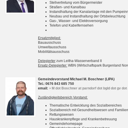
Stellvertretung vom Bürgermeister
Straßen- und Kanalbau
Instandhaltung der Kanalanlage mit den Pumpein
Neubau und Instandhaltung der Ortsbeleuchtung
Gas-, Wasser- und Elektroversorgung
Telefon und Kabelfernsehen
Ersatzmitglied:
Bauausschuss
Umweltausschuss
Mobilitätsausschuss
Delegierter
zum Leitha-Wasserverband II
Ersatz-Delegierter:
WBN (Wirtschaftspark Burgenland No
Gemeindevorstand Michael M. Boschner (LIPA)
Tel.: 0676 843 685 750
email:
M dot Boschner at parndorf dot bgld dot gv dot 
Zuständigkeitsbereich Vorstand:
Thematische Entwicklung des Sozialbereiches
Sozialbereich mit Gesundheitswesen und Familie
Rettungswesen
Hauskrankenpflege und Krankenbetreuung
Gemeindehomepage