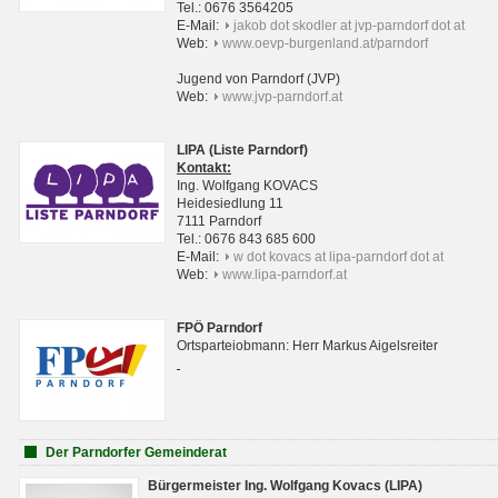
Tel.: 0676 3564205
E-Mail:
jakob dot skodler at jvp-parndorf dot at
Web:
www.oevp-burgenland.at/parndorf
Jugend von Parndorf (JVP)
Web:
www.jvp-parndorf.at
LIPA (Liste Parndorf)
Kontakt:
Ing. Wolfgang KOVACS
Heidesiedlung 11
7111 Parndorf
Tel.: 0676 843 685 600
E-Mail:
w dot kovacs at lipa-parndorf dot at
Web:
www.lipa-parndorf.at
FPÖ Parndorf
Ortsparteiobmann: Herr Markus Aigelsreiter
Der Parndorfer Gemeinderat
Bürgermeister Ing. Wolfgang Kovacs (LIPA)