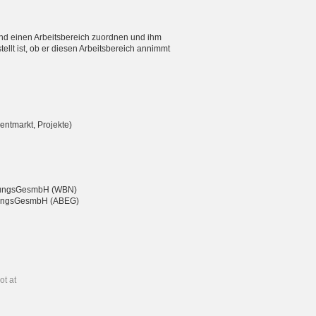
nd einen Arbeitsbereich zuordnen und ihm
ellt ist, ob er diesen Arbeitsbereich annimmt
entmarkt, Projekte)
eßungsGesmbH (WBN)
chtungsGesmbH (ABEG)
ot at