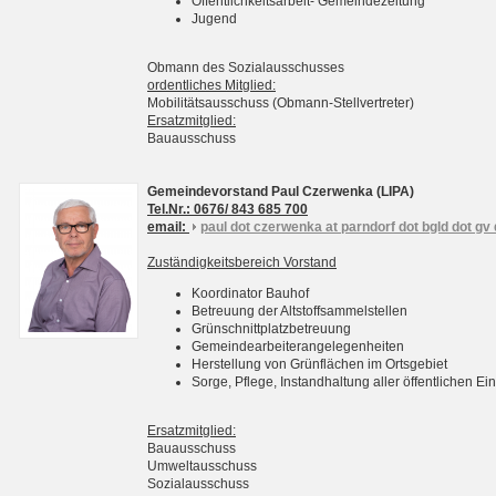
Öffentlichkeitsarbeit- Gemeindezeitung
Jugend
Obmann des Sozialausschusses
ordentliches Mitglied:
Mobilitätsausschuss (Obmann-Stellvertreter)
Ersatzmitglied:
Bauausschuss
Gemeindevorstand Paul Czerwenka (LIPA)
Tel.Nr.: 0676/ 843 685 700
email:
paul dot czerwenka at parndorf dot bgld dot gv 
Zuständigkeitsbereich Vorstand
Koordinator Bauhof
Betreuung der Altstoffsammelstellen
Grünschnittplatzbetreuung
Gemeindearbeiterangelegenheiten
Herstellung von Grünflächen im Ortsgebiet
Sorge, Pflege, Instandhaltung aller öffentlichen 
Ersatzmitglied:
Bauausschuss
Umweltausschuss
Sozialausschuss