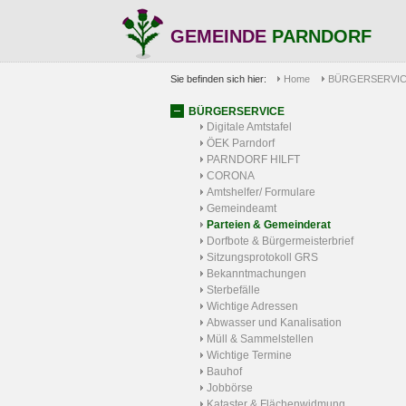
GEMEINDE
PARNDORF
Sie befinden sich hier:
Home
BÜRGERSERVI
BÜRGERSERVICE
Digitale Amtstafel
ÖEK Parndorf
PARNDORF HILFT
CORONA
Amtshelfer/ Formulare
Gemeindeamt
Parteien & Gemeinderat
Dorfbote & Bürgermeisterbrief
Sitzungsprotokoll GRS
Bekanntmachungen
Sterbefälle
Wichtige Adressen
Abwasser und Kanalisation
Müll & Sammelstellen
Wichtige Termine
Bauhof
Jobbörse
Kataster & Flächenwidmung