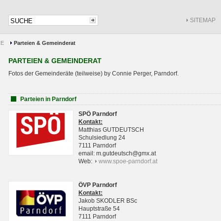
SITEMAP
CE
Parteien & Gemeinderat
PARTEIEN & GEMEINDERAT
Fotos der Gemeinderäte (teilweise) by Connie Perger, Parndorf.
Parteien in Parndorf
SPÖ Parndorf
Kontakt:
Matthias GUTDEUTSCH
Schulsiedlung 24
7111 Parndorf
email: m.gutdeutsch@gmx.at
Web:
www.spoe-parndorf.at
ÖVP Parndorf
Kontakt:
Jakob SKODLER BSc
Hauptstraße 54
7111 Parndorf