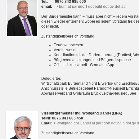
Tel.:
0676 843 685 600
email:
bgm at parndorf dot bgld dot gv dot at
Der Bürgermeister kann – muss aber nicht – jedem Vorsta
diesen wieder entziehen; wobei es jedem Vorstand freigest
oder nicht.
Zuständigkeitsbereich Vorstand
Feuerwehrwesen
Vereinswesen
Koordination mit der Dorferneuerung (Dorffest, Adv
Bürgerversammlungen und Bürgermitsprache
Öffentlichkeitsarbeit - Germaine App
Delegierter:
Wirtschaftspark Burgenland Nord Erwerbs- und Erschli
Anschlussstelle Betriebsgebiet Parndorf-Neusiedl Erri
Abwasserverband Großraum Bruck/Leitha-Neusiedl/See
Vizebürgermeister Ing. Wolfgang Daniel (LIPA)
TelNr. 0676 843 685 450
Email:
Wolfgang dot Daniel at parndorf dot bgld dot gv d
Zuständigkeitsbereich Vorstand: