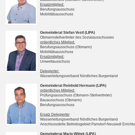
Ersatzmitglied:
Berufungsausschuss
Mobilitätsausschuss
Gemeinderat Stefan Vestl (LIPA)
Obmannstellvertreter des Sozialausschusses
ordentliches Mitglied:
Berufungsausschuss (Obmann)
Mobilitätsausschuss
Ersatzmitglied:
Umweltausschuss
Delegierter:
Wasserleitungsverband Nördliches Burgenland
Gemeinderat Reinhold Hermann (LIPA)
ordentliches Mitglied:
Prüfungsausschuss (Obmann-Stellvertreter)
Bauausschuss (Obmann)
Berufungsausschuss
Ersatz Delegierter
Wasserleitungsverband Nördliches Burgenland
Anschlussstelle Betriebsgebiet Parndorf-Neusiedl Erri
Gemeinderat Mario Wittek (LIPA)