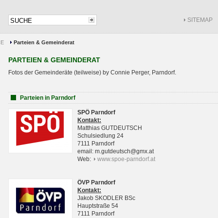
SITEMAP
CE
Parteien & Gemeinderat
PARTEIEN & GEMEINDERAT
Fotos der Gemeinderäte (teilweise) by Connie Perger, Parndorf.
Parteien in Parndorf
SPÖ Parndorf
Kontakt:
Matthias GUTDEUTSCH
Schulsiedlung 24
7111 Parndorf
email: m.gutdeutsch@gmx.at
Web:
www.spoe-parndorf.at
ÖVP Parndorf
Kontakt:
Jakob SKODLER BSc
Hauptstraße 54
7111 Parndorf