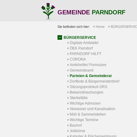
GEMEINDE
PARNDORF
Sie befinden sich hier:
Home
BÜRGERSERVI
BÜRGERSERVICE
Digitale Amtstafel
ÖEK Parndorf
PARNDORF HILFT
CORONA
Amtshelfer/ Formulare
Gemeindeamt
Parteien & Gemeinderat
Dorfbote & Bürgermeisterbrief
Sitzungsprotokoll GRS
Bekanntmachungen
Sterbefälle
Wichtige Adressen
Abwasser und Kanalisation
Müll & Sammelstellen
Wichtige Termine
Bauhof
Jobbörse
Kataster & Flächenwidmung