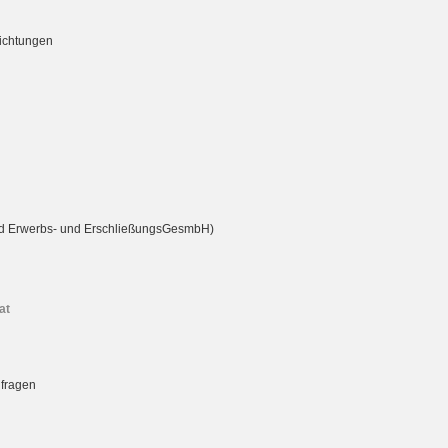
richtungen
rd Erwerbs- und ErschließungsGesmbH)
at
nfragen