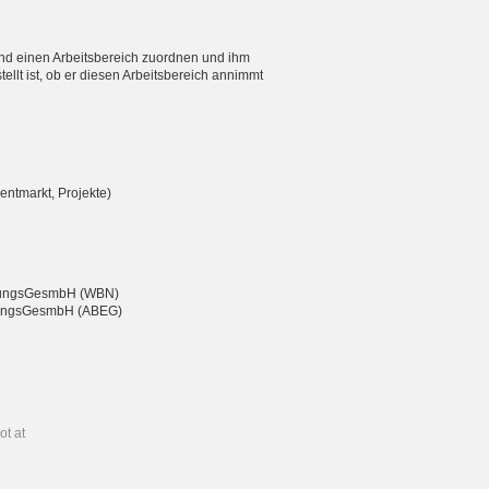
nd einen Arbeitsbereich zuordnen und ihm
ellt ist, ob er diesen Arbeitsbereich annimmt
entmarkt, Projekte)
eßungsGesmbH (WBN)
chtungsGesmbH (ABEG)
ot at