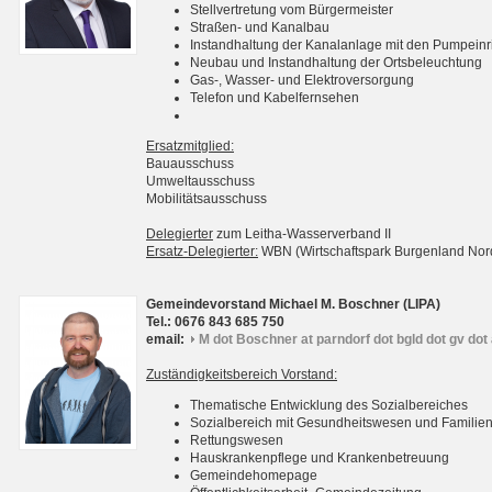
Stellvertretung vom Bürgermeister
Straßen- und Kanalbau
Instandhaltung der Kanalanlage mit den Pumpein
Neubau und Instandhaltung der Ortsbeleuchtung
Gas-, Wasser- und Elektroversorgung
Telefon und Kabelfernsehen
Ersatzmitglied:
Bauausschuss
Umweltausschuss
Mobilitätsausschuss
Delegierter
zum Leitha-Wasserverband II
Ersatz-Delegierter:
WBN (Wirtschaftspark Burgenland No
Gemeindevorstand Michael M. Boschner (LIPA)
Tel.: 0676 843 685 750
email:
M dot Boschner at parndorf dot bgld dot gv dot 
Zuständigkeitsbereich Vorstand:
Thematische Entwicklung des Sozialbereiches
Sozialbereich mit Gesundheitswesen und Familie
Rettungswesen
Hauskrankenpflege und Krankenbetreuung
Gemeindehomepage