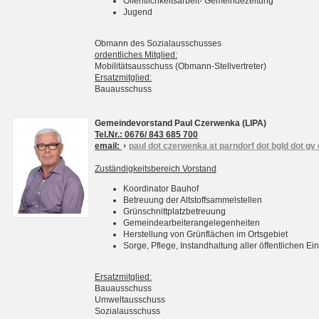
Öffentlichkeitsarbeit- Gemeindezeitung
Jugend
Obmann des Sozialausschusses
ordentliches Mitglied:
Mobilitätsausschuss (Obmann-Stellvertreter)
Ersatzmitglied:
Bauausschuss
Gemeindevorstand Paul Czerwenka (LIPA)
Tel.Nr.: 0676/ 843 685 700
email:
paul dot czerwenka at parndorf dot bgld dot gv 
Zuständigkeitsbereich Vorstand
Koordinator Bauhof
Betreuung der Altstoffsammelstellen
Grünschnittplatzbetreuung
Gemeindearbeiterangelegenheiten
Herstellung von Grünflächen im Ortsgebiet
Sorge, Pflege, Instandhaltung aller öffentlichen 
Ersatzmitglied:
Bauausschuss
Umweltausschuss
Sozialausschuss