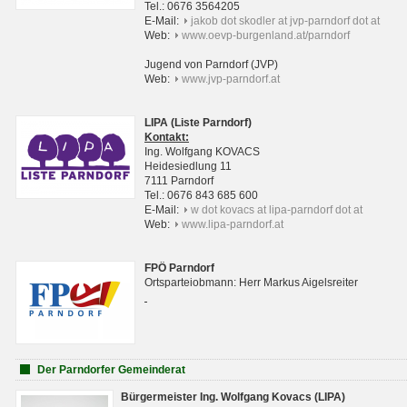
Tel.: 0676 3564205
E-Mail:
jakob dot skodler at jvp-parndorf dot at
Web:
www.oevp-burgenland.at/parndorf
Jugend von Parndorf (JVP)
Web:
www.jvp-parndorf.at
LIPA (Liste Parndorf)
Kontakt:
Ing. Wolfgang KOVACS
Heidesiedlung 11
7111 Parndorf
Tel.: 0676 843 685 600
E-Mail:
w dot kovacs at lipa-parndorf dot at
Web:
www.lipa-parndorf.at
FPÖ Parndorf
Ortsparteiobmann: Herr Markus Aigelsreiter
Der Parndorfer Gemeinderat
Bürgermeister Ing. Wolfgang Kovacs (LIPA)