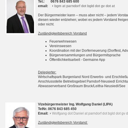
Tel.:
0676 843 685 600
email:
bgm at parndorf dot bgld dot gv dot at
Der Bürgermeister kann – muss aber nicht – jedem Vorsta
diesen wieder entziehen; wobei es jedem Vorstand freigest
oder nicht.
Zuständigkeitsbereich Vorstand
Feuerwehrwesen
Vereinswesen
Koordination mit der Dorferneuerung (Dorffest, Adv
Bürgerversammlungen und Bürgermitsprache
Öffentlichkeitsarbeit - Germaine App
Delegierter:
Wirtschaftspark Burgenland Nord Erwerbs- und Erschli
Anschlussstelle Betriebsgebiet Parndorf-Neusiedl Erri
Abwasserverband Großraum Bruck/Leitha-Neusiedl/See
Vizebürgermeister Ing. Wolfgang Daniel (LIPA)
TelNr. 0676 843 685 450
Email:
Wolfgang dot Daniel at parndorf dot bgld dot gv d
Zuständigkeitsbereich Vorstand: