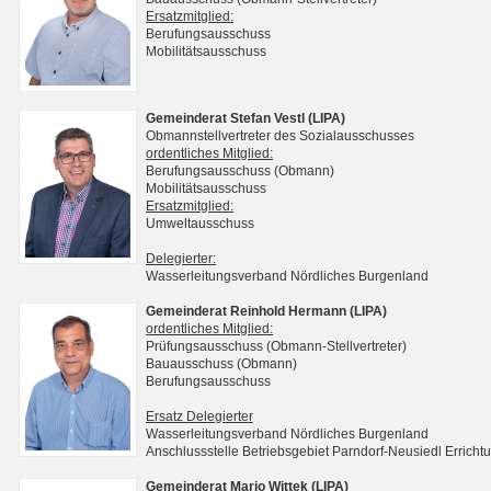
Ersatzmitglied:
Berufungsausschuss
Mobilitätsausschuss
Gemeinderat Stefan Vestl (LIPA)
Obmannstellvertreter des Sozialausschusses
ordentliches Mitglied:
Berufungsausschuss (Obmann)
Mobilitätsausschuss
Ersatzmitglied:
Umweltausschuss
Delegierter:
Wasserleitungsverband Nördliches Burgenland
Gemeinderat Reinhold Hermann (LIPA)
ordentliches Mitglied:
Prüfungsausschuss (Obmann-Stellvertreter)
Bauausschuss (Obmann)
Berufungsausschuss
Ersatz Delegierter
Wasserleitungsverband Nördliches Burgenland
Anschlussstelle Betriebsgebiet Parndorf-Neusiedl Erri
Gemeinderat Mario Wittek (LIPA)