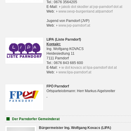
Tel.: 0676 3564205
E-Mail:
jakob dot skodler at jvp-parndorf dot at
Web:
www.oevp-burgenland.at/parndorf
Jugend von Parndorf (JVP)
Web:
www.jvp-parndorf.at
LIPA (Liste Parndorf)
Kontakt:
Ing. Wolfgang KOVACS
Heidesiedlung 11
7111 Parndorf
Tel.: 0676 843 685 600
E-Mail:
w dot kovacs at lipa-parndorf dot at
Web:
www.lipa-parndorf.at
FPÖ Parndorf
Ortsparteiobmann: Herr Markus Aigelsreiter
Der Parndorfer Gemeinderat
Bürgermeister Ing. Wolfgang Kovacs (LIPA)