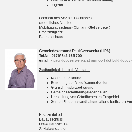
Öffentlichkeitsarbeit- Gemeindezeitung
Jugend
Obmann des Sozialausschusses
ordentliches Mitglied:
Mobilitätsausschuss (Obmann-Stellvertreter)
Ersatzmitglied:
Bauausschuss
Gemeindevorstand Paul Czerwenka (LIPA)
Tel.Nr.: 0676/ 843 685 700
email:
paul dot czerwenka at parndorf dot bgld dot gv 
Zuständigkeitsbereich Vorstand
Koordinator Bauhof
Betreuung der Altstoffsammelstellen
Grünschnittplatzbetreuung
Gemeindearbeiterangelegenheiten
Herstellung von Grünflächen im Ortsgebiet
Sorge, Pflege, Instandhaltung aller öffentlichen 
Ersatzmitglied:
Bauausschuss
Umweltausschuss
Sozialausschuss