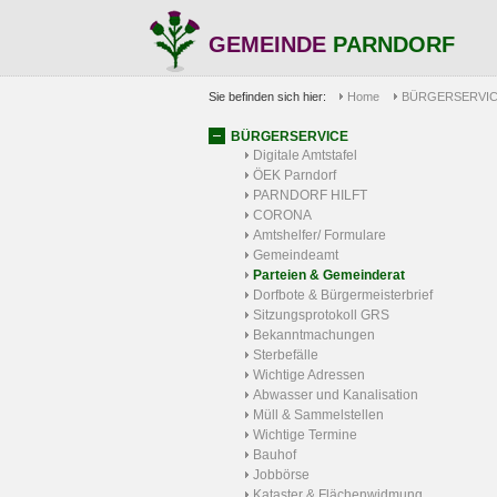
GEMEINDE
PARNDORF
Sie befinden sich hier:
Home
BÜRGERSERVI
BÜRGERSERVICE
Digitale Amtstafel
ÖEK Parndorf
PARNDORF HILFT
CORONA
Amtshelfer/ Formulare
Gemeindeamt
Parteien & Gemeinderat
Dorfbote & Bürgermeisterbrief
Sitzungsprotokoll GRS
Bekanntmachungen
Sterbefälle
Wichtige Adressen
Abwasser und Kanalisation
Müll & Sammelstellen
Wichtige Termine
Bauhof
Jobbörse
Kataster & Flächenwidmung