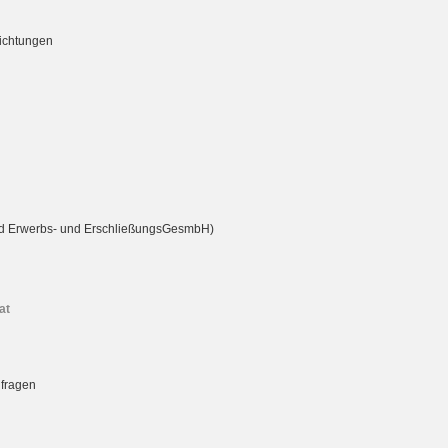
richtungen
rd Erwerbs- und ErschließungsGesmbH)
at
nfragen