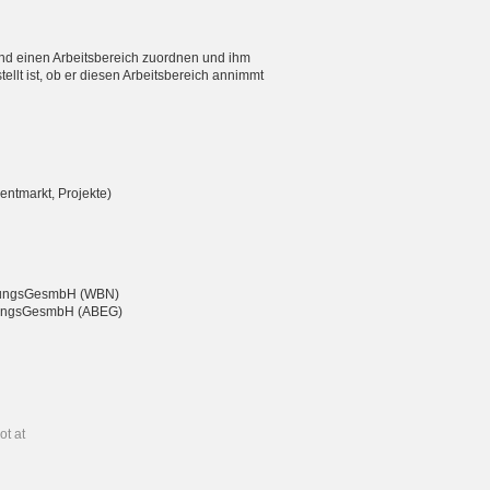
nd einen Arbeitsbereich zuordnen und ihm
ellt ist, ob er diesen Arbeitsbereich annimmt
entmarkt, Projekte)
eßungsGesmbH (WBN)
chtungsGesmbH (ABEG)
ot at