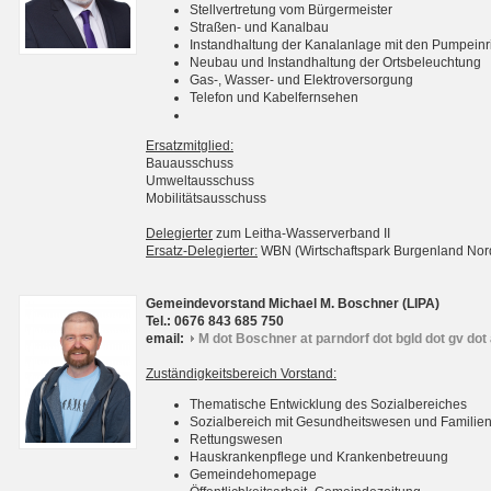
Stellvertretung vom Bürgermeister
Straßen- und Kanalbau
Instandhaltung der Kanalanlage mit den Pumpein
Neubau und Instandhaltung der Ortsbeleuchtung
Gas-, Wasser- und Elektroversorgung
Telefon und Kabelfernsehen
Ersatzmitglied:
Bauausschuss
Umweltausschuss
Mobilitätsausschuss
Delegierter
zum Leitha-Wasserverband II
Ersatz-Delegierter:
WBN (Wirtschaftspark Burgenland No
Gemeindevorstand Michael M. Boschner (LIPA)
Tel.: 0676 843 685 750
email:
M dot Boschner at parndorf dot bgld dot gv dot 
Zuständigkeitsbereich Vorstand:
Thematische Entwicklung des Sozialbereiches
Sozialbereich mit Gesundheitswesen und Familie
Rettungswesen
Hauskrankenpflege und Krankenbetreuung
Gemeindehomepage