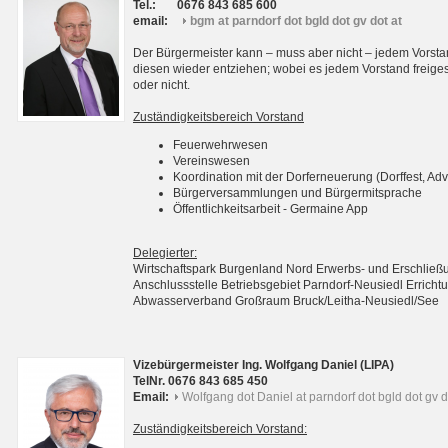
Tel.:
0676 843 685 600
email:
bgm at parndorf dot bgld dot gv dot at
Der Bürgermeister kann – muss aber nicht – jedem Vorsta
diesen wieder entziehen; wobei es jedem Vorstand freigest
oder nicht.
Zuständigkeitsbereich Vorstand
Feuerwehrwesen
Vereinswesen
Koordination mit der Dorferneuerung (Dorffest, Adv
Bürgerversammlungen und Bürgermitsprache
Öffentlichkeitsarbeit - Germaine App
Delegierter:
Wirtschaftspark Burgenland Nord Erwerbs- und Erschli
Anschlussstelle Betriebsgebiet Parndorf-Neusiedl Erri
Abwasserverband Großraum Bruck/Leitha-Neusiedl/See
Vizebürgermeister Ing. Wolfgang Daniel (LIPA)
TelNr. 0676 843 685 450
Email:
Wolfgang dot Daniel at parndorf dot bgld dot gv d
Zuständigkeitsbereich Vorstand: