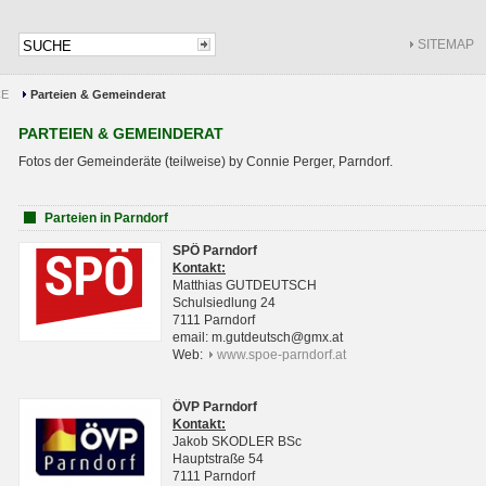
SITEMAP
CE
Parteien & Gemeinderat
PARTEIEN & GEMEINDERAT
Fotos der Gemeinderäte (teilweise) by Connie Perger, Parndorf.
Parteien in Parndorf
SPÖ Parndorf
Kontakt:
Matthias GUTDEUTSCH
Schulsiedlung 24
7111 Parndorf
email: m.gutdeutsch@gmx.at
Web:
www.spoe-parndorf.at
ÖVP Parndorf
Kontakt:
Jakob SKODLER BSc
Hauptstraße 54
7111 Parndorf