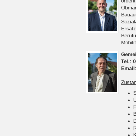
ordent
Obman
Bauau
Sozia
Ersatz
Beruf
Mobili
Gemei
Tel.:
0
Email
Zustän
S
U
F
B
D
K