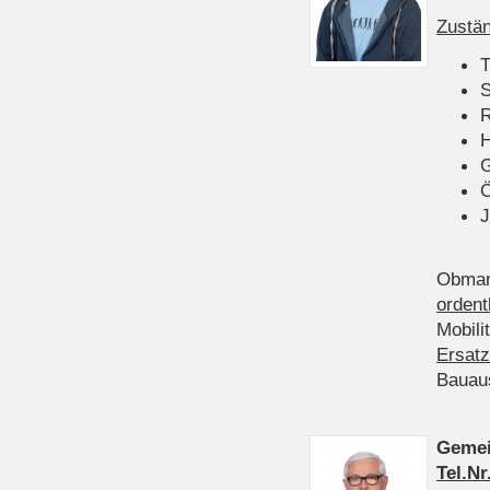
Zustän
T
S
R
H
Ö
J
Obman
ordent
Mobili
Ersatz
Bauau
Gemei
Tel.Nr