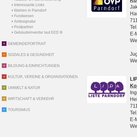
Ko
Interessante Links
Ja
Wahlen in Parndorf
Ha
Fundwesen
711
Amtssignatur
Tel
Postpartner
Gebäudeinventar laut EED III
E-
We
GEMEINDEPORTRAIT
Ju
SOZIALES & GESUNDHEIT
We
BILDUNG & EINRICHTUNGEN
KULTUR, VEREINE & ORGANISATIONEN
LIP
Ko
UMWELT & NATUR
In
He
WIRTSCHAFT & VERKEHR
711
TOURISMUS
Tel
E-
We