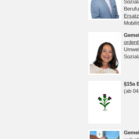
Sozia
Beruf
Ersatz
Mobili
Gemei
ordent
Umwel
Sozia
§15a 
(ab 04
Gemei