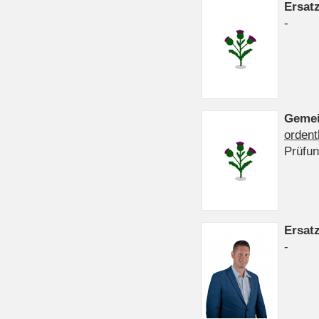
Ersat
-
Gemei
ordent
Prüfu
Ersat
-