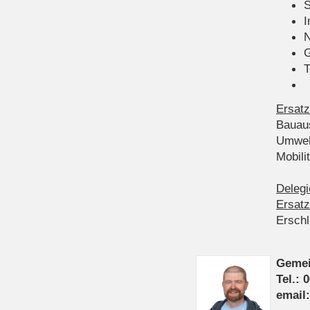
S
I
N
G
T
Ersatz
Bauau
Umwel
Mobil
Delegi
Ersatz
Ersch
Gemei
Tel.: 
email