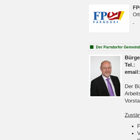
FP
Ort
Der Parndorfer Gemeind
Bürge
Tel
emai
Der Bü
Arbeit
Vorsta
Zustän
V