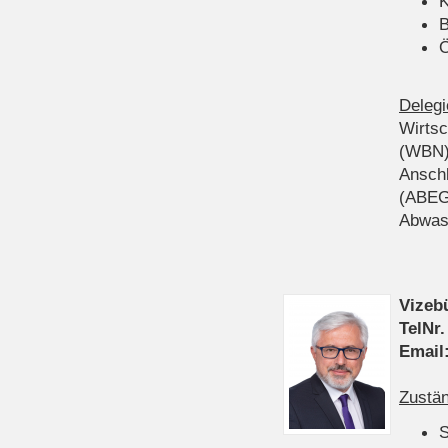
K
B
Ö
Delegi
Wirts
(WBN
Anschl
(ABEG
Abwas
Vizeb
TelNr.
Email
Zustän
S