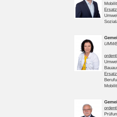
Mobili
Ersatz
Umwel
Sozia
Gemei
UMWE
ordent
Umwel
Bauau
Ersatz
Beruf
Mobili
Gemei
ordent
Prüfu