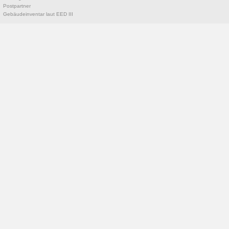
Postpartner
Gebäudeinventar laut EED III