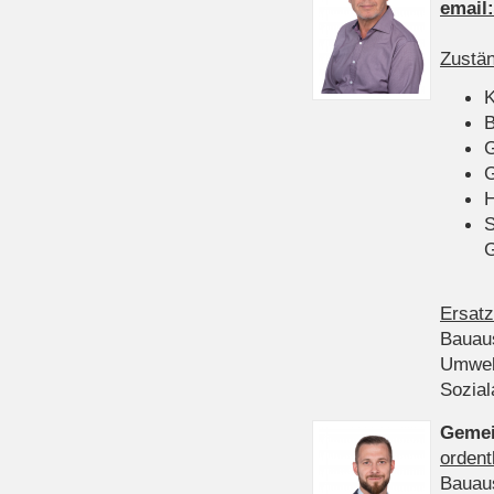
email
Zustän
K
B
G
G
H
S
Ersatz
Bauau
Umwel
Sozia
Gemei
ordent
Bauau