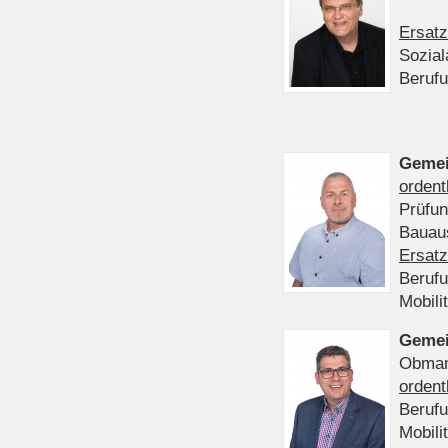
Ersatz
Sozia
Beruf
Gemei
ordent
Prüfu
Bauaus
Ersatz
Beruf
Mobili
Gemei
Obmann
ordent
Beruf
Mobili