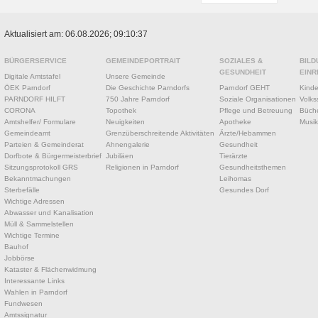
Aktualisiert am: 06.08.2026; 09:10:37
BÜRGERSERVICE
GEMEINDEPORTRAIT
SOZIALES &
BILD
GESUNDHEIT
EINR
Digitale Amtstafel
Unsere Gemeinde
ÖEK Parndorf
Die Geschichte Parndorfs
Parndorf GEHT
Kinde
PARNDORF HILFT
750 Jahre Parndorf
Soziale Organisationen
Volks
CORONA
Topothek
Pflege und Betreuung
Büche
Amtshelfer/ Formulare
Neuigkeiten
Apotheke
Musik
Gemeindeamt
Grenzüberschreitende Aktivitäten
Ärzte/Hebammen
Parteien & Gemeinderat
Ahnengalerie
Gesundheit
Dorfbote & Bürgermeisterbrief
Jubiläen
Tierärzte
Sitzungsprotokoll GRS
Religionen in Parndorf
Gesundheitsthemen
Bekanntmachungen
Leihomas
Sterbefälle
Gesundes Dorf
Wichtige Adressen
Abwasser und Kanalisation
Müll & Sammelstellen
Wichtige Termine
Bauhof
Jobbörse
Kataster & Flächenwidmung
Interessante Links
Wahlen in Parndorf
Fundwesen
Amtssignatur