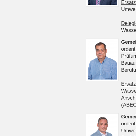
Ersatz
Umwel
Delegi
Wasser
Gemei
ordent
Prüfun
Bauau
Beruf
Ersatz
Wasser
Anschl
(ABE
Gemei
ordent
Umwel