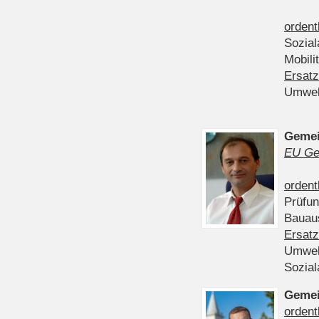
ordent
Sozia
Mobili
Ersatz
Umwel
Gemei
EU Ge
ordent
Prüfu
Bauau
Ersatz
Umwel
Sozia
Gemei
ordent