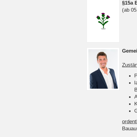
§15a 
(ab 05
Gemei
Zustän
P
l
B
A
K
G
ordent
Bauau