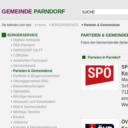
GEMEINDE
PARNDORF
Sie befinden sich hier:
Home
BÜRGERSERVICE
Parteien & Gemeinderat
PARTEIEN & GEMEINDE
BÜRGERSERVICE
Digitale Amtstafel
Fotos der Gemeinderäte (teilw
ÖEK Parndorf
PARNDORF HILFT
CORONA
Parteien in Parndorf
Amtshelfer/ Formulare
Gemeindeamt
SP
Parteien & Gemeinderat
Ko
Dorfbote & Bürgermeisterbrief
Ma
Sitzungsprotokoll GRS
Sc
Bekanntmachungen
Sterbefälle
711
Wichtige Adressen
em
Abwasser und Kanalisation
We
Müll & Sammelstellen
Wichtige Termine
Bauhof
ÖV
Jobbörse
Kataster & Flächenwidmung