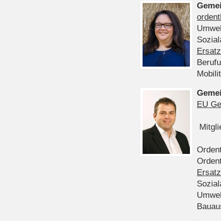
Gemei
ordent
Umwel
Sozia
Ersatz
Beruf
Mobili
Gemei
EU Ge
Mitgl
Ordent
Ordent
Ersatz
Sozia
Umwel
Bauau