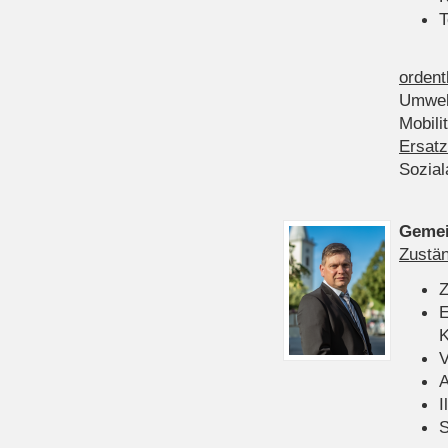
T
ordent
Umwel
Mobili
Ersatz
Sozia
Gemei
Zustän
Z
E
K
V
A
I
S