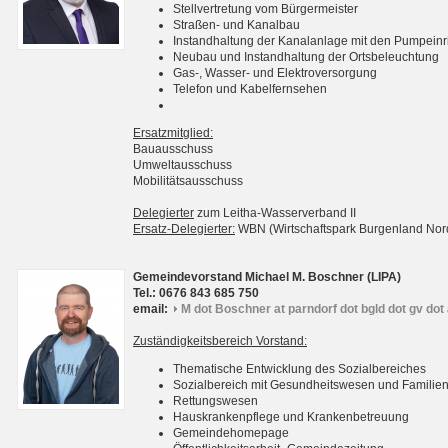
Stellvertretung vom Bürgermeister
Straßen- und Kanalbau
Instandhaltung der Kanalanlage mit den Pumpein
Neubau und Instandhaltung der Ortsbeleuchtung
Gas-, Wasser- und Elektroversorgung
Telefon und Kabelfernsehen
Ersatzmitglied:
Bauausschuss
Umweltausschuss
Mobilitätsausschuss
Delegierter
zum Leitha-Wasserverband II
Ersatz-Delegierter:
WBN (Wirtschaftspark Burgenland No
Gemeindevorstand Michael M. Boschner (LIPA)
Tel.: 0676 843 685 750
email:
M dot Boschner at parndorf dot bgld dot gv dot 
Zuständigkeitsbereich Vorstand:
Thematische Entwicklung des Sozialbereiches
Sozialbereich mit Gesundheitswesen und Familie
Rettungswesen
Hauskrankenpflege und Krankenbetreuung
Gemeindehomepage