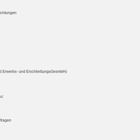
richtungen
rd Erwerbs- und ErschließungsGesmbH)
at
nfragen