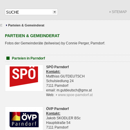
SITEMAP
CE
Parteien & Gemeinderat
PARTEIEN & GEMEINDERAT
Fotos der Gemeinderäte (teilweise) by Connie Perger, Parndorf.
Parteien in Parndorf
SPÖ Parndorf
Kontakt:
Matthias GUTDEUTSCH
Schulsiedlung 24
7111 Parndorf
email: m.gutdeutsch@gmx.at
Web:
www.spoe-parndorf.at
ÖVP Parndorf
Kontakt:
Jakob SKODLER BSc
Hauptstraße 54
7111 Parndorf