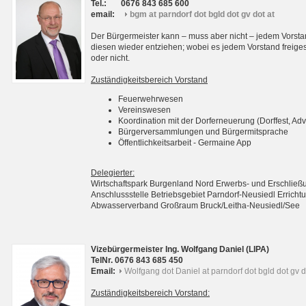
Tel.:
0676 843 685 600
email:
bgm at parndorf dot bgld dot gv dot at
Der Bürgermeister kann – muss aber nicht – jedem Vorsta
diesen wieder entziehen; wobei es jedem Vorstand freigest
oder nicht.
Zuständigkeitsbereich Vorstand
Feuerwehrwesen
Vereinswesen
Koordination mit der Dorferneuerung (Dorffest, Adv
Bürgerversammlungen und Bürgermitsprache
Öffentlichkeitsarbeit - Germaine App
Delegierter:
Wirtschaftspark Burgenland Nord Erwerbs- und Erschli
Anschlussstelle Betriebsgebiet Parndorf-Neusiedl Erri
Abwasserverband Großraum Bruck/Leitha-Neusiedl/See
Vizebürgermeister Ing. Wolfgang Daniel (LIPA)
TelNr. 0676 843 685 450
Email:
Wolfgang dot Daniel at parndorf dot bgld dot gv d
Zuständigkeitsbereich Vorstand: