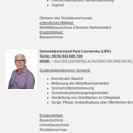
Öffentlichkeitsarbeit- Gemeindezeitung
Jugend
Obmann des Sozialausschusses
ordentliches Mitglied:
Mobilitätsausschuss (Obmann-Stellvertreter)
Ersatzmitglied:
Bauausschuss
Gemeindevorstand Paul Czerwenka (LIPA)
Tel.Nr.: 0676/ 843 685 700
email:
paul dot czerwenka at parndorf dot bgld dot gv 
Zuständigkeitsbereich Vorstand
Koordinator Bauhof
Betreuung der Altstoffsammelstellen
Grünschnittplatzbetreuung
Gemeindearbeiterangelegenheiten
Herstellung von Grünflächen im Ortsgebiet
Sorge, Pflege, Instandhaltung aller öffentlichen 
Ersatzmitglied:
Bauausschuss
Umweltausschuss
Sozialausschuss