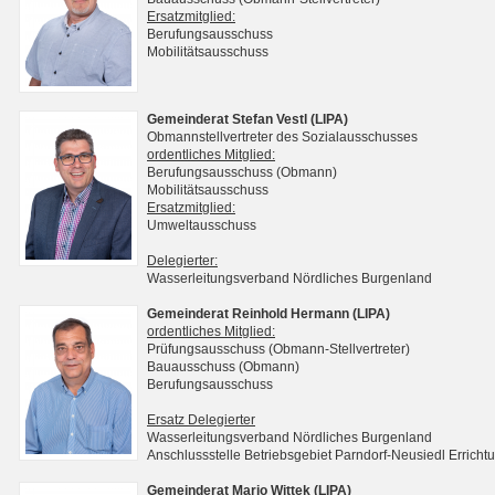
Ersatzmitglied:
Berufungsausschuss
Mobilitätsausschuss
Gemeinderat Stefan Vestl (LIPA)
Obmannstellvertreter des Sozialausschusses
ordentliches Mitglied:
Berufungsausschuss (Obmann)
Mobilitätsausschuss
Ersatzmitglied:
Umweltausschuss
Delegierter:
Wasserleitungsverband Nördliches Burgenland
Gemeinderat Reinhold Hermann (LIPA)
ordentliches Mitglied:
Prüfungsausschuss (Obmann-Stellvertreter)
Bauausschuss (Obmann)
Berufungsausschuss
Ersatz Delegierter
Wasserleitungsverband Nördliches Burgenland
Anschlussstelle Betriebsgebiet Parndorf-Neusiedl Erri
Gemeinderat Mario Wittek (LIPA)