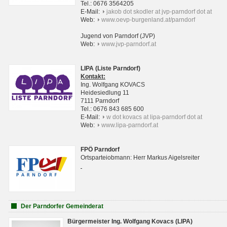
Tel.: 0676 3564205
E-Mail:
jakob dot skodler at jvp-parndorf dot at
Web:
www.oevp-burgenland.at/parndorf
Jugend von Parndorf (JVP)
Web:
www.jvp-parndorf.at
LIPA (Liste Parndorf)
Kontakt:
Ing. Wolfgang KOVACS
Heidesiedlung 11
7111 Parndorf
Tel.: 0676 843 685 600
E-Mail:
w dot kovacs at lipa-parndorf dot at
Web:
www.lipa-parndorf.at
FPÖ Parndorf
Ortsparteiobmann: Herr Markus Aigelsreiter
Der Parndorfer Gemeinderat
Bürgermeister Ing. Wolfgang Kovacs (LIPA)