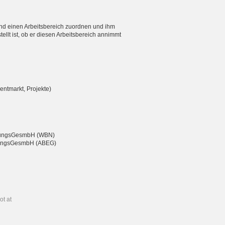
nd einen Arbeitsbereich zuordnen und ihm
ellt ist, ob er diesen Arbeitsbereich annimmt
entmarkt, Projekte)
eßungsGesmbH (WBN)
chtungsGesmbH (ABEG)
ot at