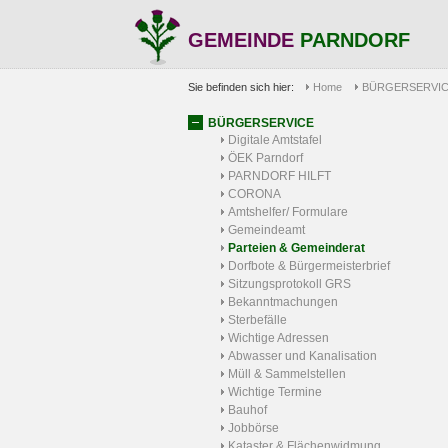
GEMEINDE
PARNDORF
Sie befinden sich hier:
Home
BÜRGERSERVI
BÜRGERSERVICE
Digitale Amtstafel
ÖEK Parndorf
PARNDORF HILFT
CORONA
Amtshelfer/ Formulare
Gemeindeamt
Parteien & Gemeinderat
Dorfbote & Bürgermeisterbrief
Sitzungsprotokoll GRS
Bekanntmachungen
Sterbefälle
Wichtige Adressen
Abwasser und Kanalisation
Müll & Sammelstellen
Wichtige Termine
Bauhof
Jobbörse
Kataster & Flächenwidmung