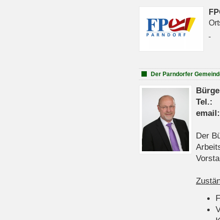
FP
Ort
Der Parndorfer Gemeind
Bürge
Tel
emai
Der Bü
Arbeit
Vorsta
Zustän
V