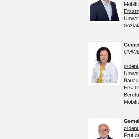
Mobili
Ersatz
Umwel
Sozia
Gemei
UMWE
ordent
Umwel
Bauau
Ersatz
Beruf
Mobili
Gemei
ordent
Prüfu