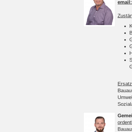
email
Zustän
K
B
G
G
H
S
Ersatz
Bauau
Umwel
Sozia
Gemei
ordent
Bauau