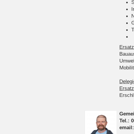
S
I
N
G
T
Ersatz
Bauau
Umwel
Mobil
Delegi
Ersatz
Ersch
Gemei
Tel.: 
email