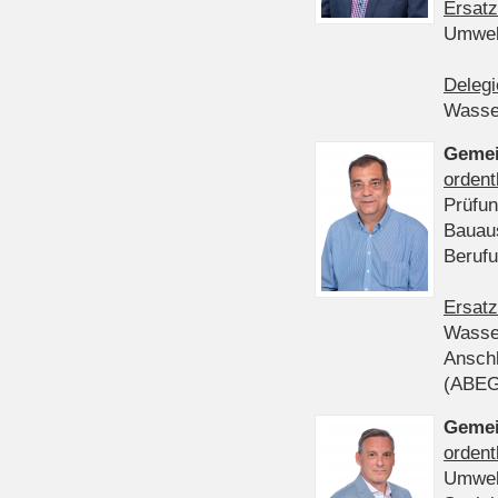
Ersatz
Umwel
Delegi
Wasser
Gemei
ordent
Prüfun
Bauau
Beruf
Ersatz
Wasser
Anschl
(ABE
Gemei
ordent
Umwel