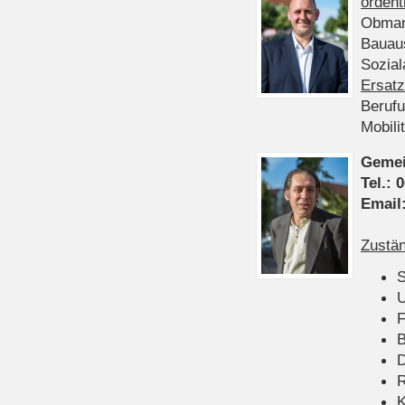
ordent
Obman
Bauau
Sozia
Ersatz
Beruf
Mobili
Gemei
Tel.:
0
Email
Zustän
S
U
F
B
D
K