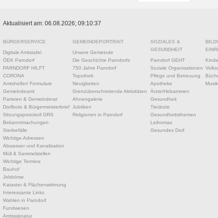
Aktualisiert am: 06.08.2026; 09:10:37
BÜRGERSERVICE
GEMEINDEPORTRAIT
SOZIALES &
BILD
GESUNDHEIT
EINR
Digitale Amtstafel
Unsere Gemeinde
ÖEK Parndorf
Die Geschichte Parndorfs
Parndorf GEHT
Kinde
PARNDORF HILFT
750 Jahre Parndorf
Soziale Organisationen
Volks
CORONA
Topothek
Pflege und Betreuung
Büche
Amtshelfer/ Formulare
Neuigkeiten
Apotheke
Musik
Gemeindeamt
Grenzüberschreitende Aktivitäten
Ärzte/Hebammen
Parteien & Gemeinderat
Ahnengalerie
Gesundheit
Dorfbote & Bürgermeisterbrief
Jubiläen
Tierärzte
Sitzungsprotokoll GRS
Religionen in Parndorf
Gesundheitsthemen
Bekanntmachungen
Leihomas
Sterbefälle
Gesundes Dorf
Wichtige Adressen
Abwasser und Kanalisation
Müll & Sammelstellen
Wichtige Termine
Bauhof
Jobbörse
Kataster & Flächenwidmung
Interessante Links
Wahlen in Parndorf
Fundwesen
Amtssignatur