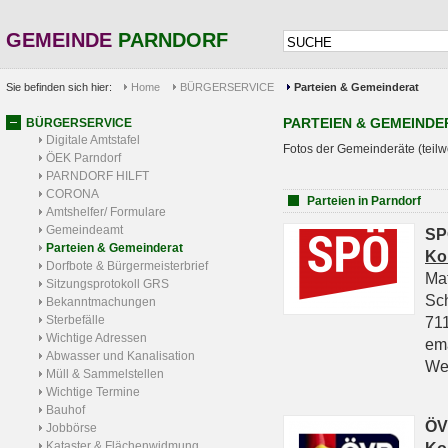
GEMEINDE
PARNDORF
Sie befinden sich hier:
Home
BÜRGERSERVICE
Parteien & Gemeinderat
PARTEIEN & GEMEINDE
BÜRGERSERVICE
Digitale Amtstafel
Fotos der Gemeinderäte (teilw
ÖEK Parndorf
PARNDORF HILFT
CORONA
Parteien in Parndorf
Amtshelfer/ Formulare
Gemeindeamt
SP
Parteien & Gemeinderat
Ko
Dorfbote & Bürgermeisterbrief
Ma
Sitzungsprotokoll GRS
Sc
Bekanntmachungen
Sterbefälle
711
Wichtige Adressen
em
Abwasser und Kanalisation
We
Müll & Sammelstellen
Wichtige Termine
Bauhof
ÖV
Jobbörse
Kataster & Flächenwidmung