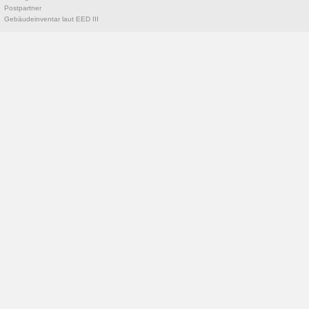
Postpartner
Gebäudeinventar laut EED III