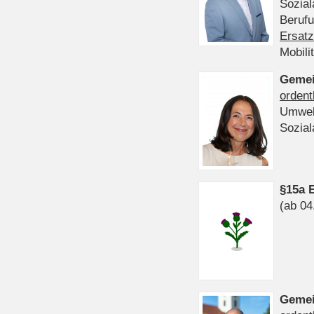
Sozia
Beruf
Ersatz
Mobili
Gemei
ordent
Umwel
Sozia
§15a 
(ab 04
Gemei