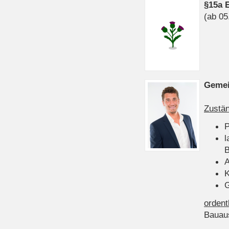
§15a 
(ab 05
Gemei
Zustän
P
l
B
A
K
G
ordent
Bauau