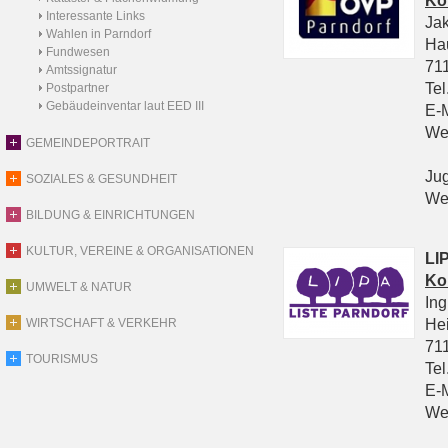
Ko
Interessante Links
Ja
Wahlen in Parndorf
Ha
Fundwesen
711
Amtssignatur
Tel
Postpartner
Gebäudeinventar laut EED III
E-
We
GEMEINDEPORTRAIT
Ju
SOZIALES & GESUNDHEIT
We
BILDUNG & EINRICHTUNGEN
KULTUR, VEREINE & ORGANISATIONEN
LIP
Ko
UMWELT & NATUR
In
He
WIRTSCHAFT & VERKEHR
711
TOURISMUS
Tel
E-
We