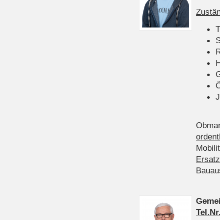
Zustän
T
S
R
H
Ö
J
Obman
ordent
Mobili
Ersatz
Bauau
Gemei
Tel.Nr