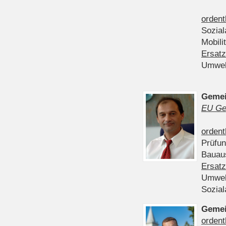
ordent
Sozia
Mobili
Ersatz
Umwel
Gemei
EU Ge
ordent
Prüfu
Bauau
Ersatz
Umwel
Sozia
Gemei
ordent