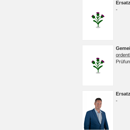
Ersat
-
Gemei
ordent
Prüfu
Ersat
-