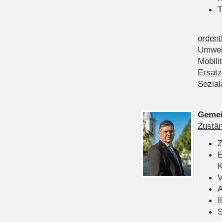
T
ordent
Umwel
Mobili
Ersatz
Sozia
Gemei
Zustän
Z
E
K
V
A
I
S