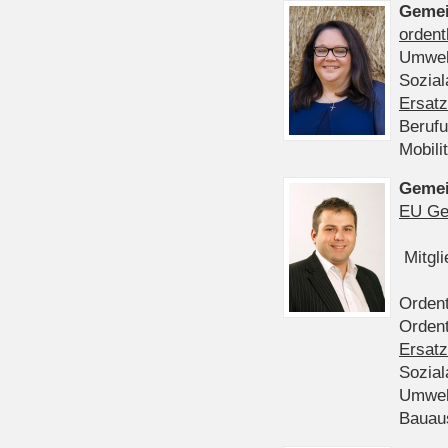
Gemei
ordent
Umwel
Sozia
Ersatz
Beruf
Mobili
Gemei
EU Ge
Mitgl
Ordent
Ordent
Ersatz
Sozia
Umwel
Bauau