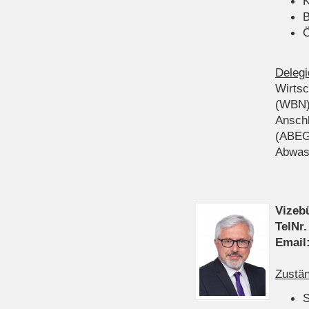
K
B
Ö
Delegi
Wirts
(WBN
Anschl
(ABEG
Abwas
Vizeb
TelNr.
Email
Zustän
S