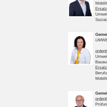
Mobili
Ersatz
Umwel
Sozia
Gemei
UMWE
ordent
Umwel
Bauau
Ersatz
Beruf
Mobili
Gemei
ordent
Prüfu