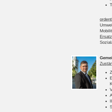
T
ordent
Umwel
Mobili
Ersatz
Sozia
Gemei
Zustän
Z
E
K
V
A
I
S