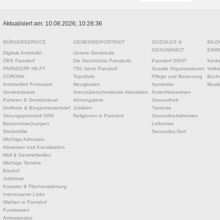
Aktualisiert am: 10.08.2026; 10:28:36
BÜRGERSERVICE
GEMEINDEPORTRAIT
SOZIALES &
BILD
GESUNDHEIT
EINR
Digitale Amtstafel
Unsere Gemeinde
ÖEK Parndorf
Die Geschichte Parndorfs
Parndorf GEHT
Kinde
PARNDORF HILFT
750 Jahre Parndorf
Soziale Organisationen
Volks
CORONA
Topothek
Pflege und Betreuung
Büche
Amtshelfer/ Formulare
Neuigkeiten
Apotheke
Musik
Gemeindeamt
Grenzüberschreitende Aktivitäten
Ärzte/Hebammen
Parteien & Gemeinderat
Ahnengalerie
Gesundheit
Dorfbote & Bürgermeisterbrief
Jubiläen
Tierärzte
Sitzungsprotokoll GRS
Religionen in Parndorf
Gesundheitsthemen
Bekanntmachungen
Leihomas
Sterbefälle
Gesundes Dorf
Wichtige Adressen
Abwasser und Kanalisation
Müll & Sammelstellen
Wichtige Termine
Bauhof
Jobbörse
Kataster & Flächenwidmung
Interessante Links
Wahlen in Parndorf
Fundwesen
Amtssignatur