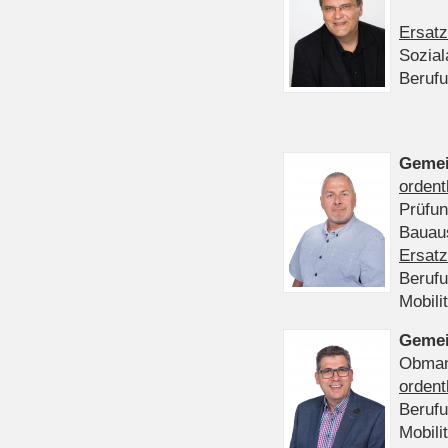
Ersatz
Sozia
Beruf
Gemei
ordent
Prüfu
Bauaus
Ersatz
Beruf
Mobili
Gemei
Obmann
ordent
Beruf
Mobili