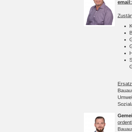
email
Zustän
K
B
G
G
H
S
Ersatz
Bauau
Umwel
Sozia
Gemei
ordent
Bauau