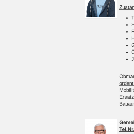
Zustän
T
S
R
H
Ö
J
Obman
ordent
Mobili
Ersatz
Bauau
Gemei
Tel.Nr