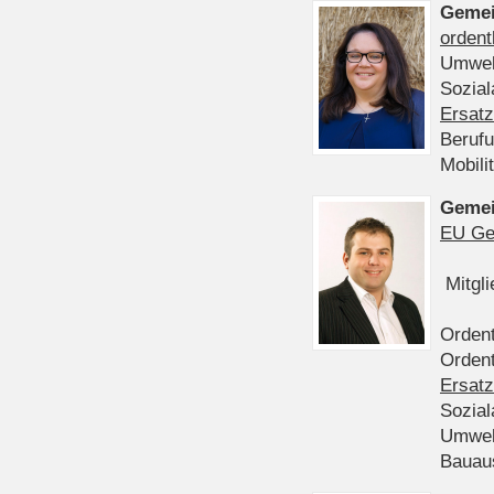
Gemei
ordent
Umwel
Sozia
Ersatz
Beruf
Mobili
Gemei
EU Ge
Mitgl
Ordent
Ordent
Ersatz
Sozia
Umwel
Bauau