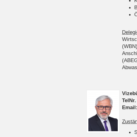
K
B
Ö
Delegi
Wirts
(WBN
Anschl
(ABEG
Abwas
Vizeb
TelNr.
Email
Zustän
S