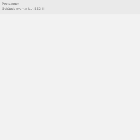
Postpartner
Gebäudeinventar laut EED III