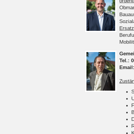
ordent
Obman
Bauau
Sozia
Ersatz
Beruf
Mobili
Gemei
Tel.:
0
Email
Zustän
S
U
F
B
D
K