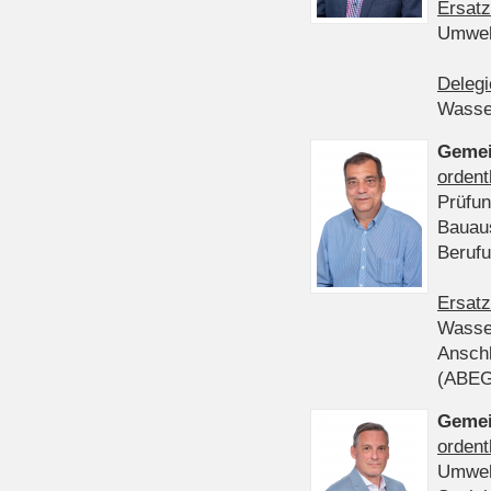
Ersatz
Umwel
Delegi
Wasser
Gemei
ordent
Prüfun
Bauau
Beruf
Ersatz
Wasser
Anschl
(ABE
Gemei
ordent
Umwel