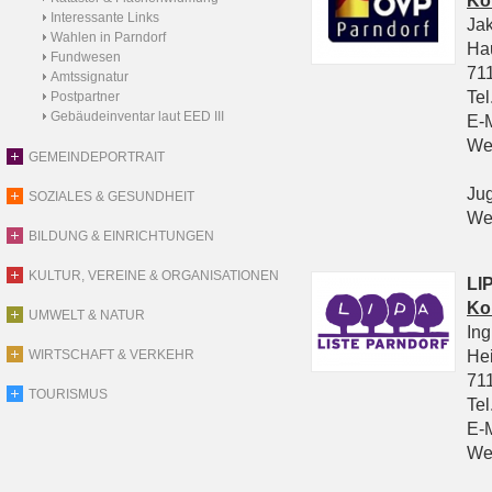
Ko
Interessante Links
Ja
Wahlen in Parndorf
Ha
Fundwesen
711
Amtssignatur
Tel
Postpartner
Gebäudeinventar laut EED III
E-
We
GEMEINDEPORTRAIT
Ju
SOZIALES & GESUNDHEIT
We
BILDUNG & EINRICHTUNGEN
KULTUR, VEREINE & ORGANISATIONEN
LIP
Ko
UMWELT & NATUR
In
He
WIRTSCHAFT & VERKEHR
711
TOURISMUS
Tel
E-
We