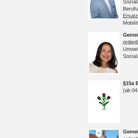
Sozia
Beruf
Ersatz
Mobili
Gemei
ordent
Umwel
Sozia
§15a 
(ab 04
Gemei