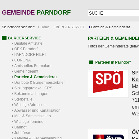
GEMEINDE
PARNDORF
Sie befinden sich hier:
Home
BÜRGERSERVICE
Parteien & Gemeinderat
PARTEIEN & GEMEINDE
BÜRGERSERVICE
Digitale Amtstafel
Fotos der Gemeinderäte (teilw
ÖEK Parndorf
PARNDORF HILFT
CORONA
Parteien in Parndorf
Amtshelfer/ Formulare
Gemeindeamt
SP
Parteien & Gemeinderat
Ko
Dorfbote & Bürgermeisterbrief
Ma
Sitzungsprotokoll GRS
Sc
Bekanntmachungen
Sterbefälle
711
Wichtige Adressen
em
Abwasser und Kanalisation
We
Müll & Sammelstellen
Wichtige Termine
Bauhof
ÖV
Jobbörse
Kataster & Flächenwidmung