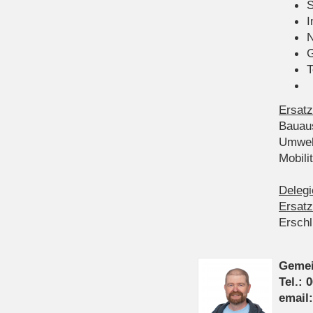
S
I
N
G
T
Ersatz
Bauau
Umwel
Mobil
Delegi
Ersatz
Ersch
Gemei
Tel.: 
email