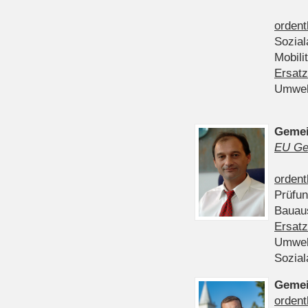
ordent
Sozia
Mobili
Ersatz
Umwel
Gemei
EU Ge
ordent
Prüfu
Bauau
Ersatz
Umwel
Sozia
Gemei
ordent