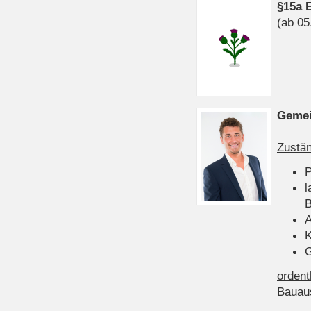
§15a 
(ab 05
Gemei
Zustän
P
l
B
A
K
G
ordent
Bauau