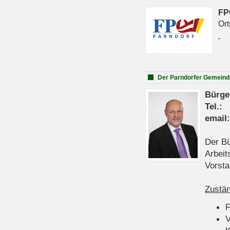
FP
Ort
Der Parndorfer Gemeind
Bürge
Tel
emai
Der Bü
Arbeit
Vorsta
Zustän
V