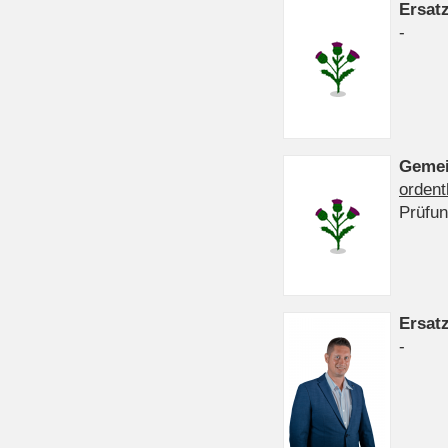
Ersat
-
Gemei
ordent
Prüfu
Ersat
-