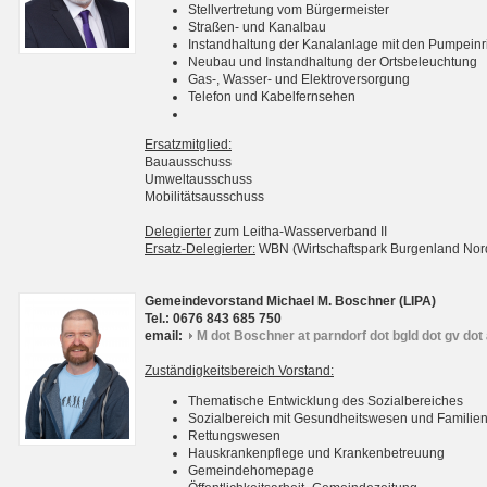
Stellvertretung vom Bürgermeister
Straßen- und Kanalbau
Instandhaltung der Kanalanlage mit den Pumpein
Neubau und Instandhaltung der Ortsbeleuchtung
Gas-, Wasser- und Elektroversorgung
Telefon und Kabelfernsehen
Ersatzmitglied:
Bauausschuss
Umweltausschuss
Mobilitätsausschuss
Delegierter
zum Leitha-Wasserverband II
Ersatz-Delegierter:
WBN (Wirtschaftspark Burgenland No
Gemeindevorstand Michael M. Boschner (LIPA)
Tel.: 0676 843 685 750
email:
M dot Boschner at parndorf dot bgld dot gv dot 
Zuständigkeitsbereich Vorstand:
Thematische Entwicklung des Sozialbereiches
Sozialbereich mit Gesundheitswesen und Familie
Rettungswesen
Hauskrankenpflege und Krankenbetreuung
Gemeindehomepage