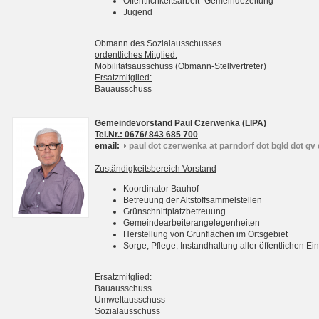
Öffentlichkeitsarbeit- Gemeindezeitung
Jugend
Obmann des Sozialausschusses
ordentliches Mitglied:
Mobilitätsausschuss (Obmann-Stellvertreter)
Ersatzmitglied:
Bauausschuss
Gemeindevorstand Paul Czerwenka (LIPA)
Tel.Nr.: 0676/ 843 685 700
email:
paul dot czerwenka at parndorf dot bgld dot gv 
Zuständigkeitsbereich Vorstand
Koordinator Bauhof
Betreuung der Altstoffsammelstellen
Grünschnittplatzbetreuung
Gemeindearbeiterangelegenheiten
Herstellung von Grünflächen im Ortsgebiet
Sorge, Pflege, Instandhaltung aller öffentlichen 
Ersatzmitglied:
Bauausschuss
Umweltausschuss
Sozialausschuss