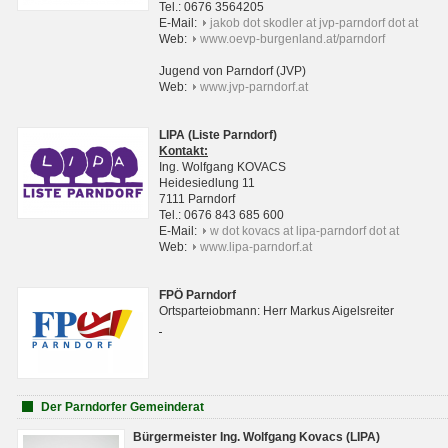
Tel.: 0676 3564205
E-Mail:
jakob dot skodler at jvp-parndorf dot at
Web:
www.oevp-burgenland.at/parndorf
Jugend von Parndorf (JVP)
Web:
www.jvp-parndorf.at
LIPA (Liste Parndorf)
Kontakt:
Ing. Wolfgang KOVACS
Heidesiedlung 11
7111 Parndorf
Tel.: 0676 843 685 600
E-Mail:
w dot kovacs at lipa-parndorf dot at
Web:
www.lipa-parndorf.at
FPÖ Parndorf
Ortsparteiobmann: Herr Markus Aigelsreiter
Der Parndorfer Gemeinderat
Bürgermeister Ing. Wolfgang Kovacs (LIPA)