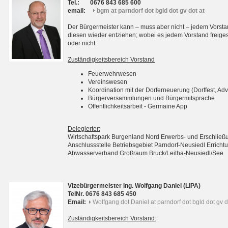
Tel.:
0676 843 685 600
email:
bgm at parndorf dot bgld dot gv dot at
Der Bürgermeister kann – muss aber nicht – jedem Vorsta
diesen wieder entziehen; wobei es jedem Vorstand freigest
oder nicht.
Zuständigkeitsbereich Vorstand
Feuerwehrwesen
Vereinswesen
Koordination mit der Dorferneuerung (Dorffest, Adv
Bürgerversammlungen und Bürgermitsprache
Öffentlichkeitsarbeit - Germaine App
Delegierter:
Wirtschaftspark Burgenland Nord Erwerbs- und Erschli
Anschlussstelle Betriebsgebiet Parndorf-Neusiedl Erri
Abwasserverband Großraum Bruck/Leitha-Neusiedl/See
Vizebürgermeister Ing. Wolfgang Daniel (LIPA)
TelNr. 0676 843 685 450
Email:
Wolfgang dot Daniel at parndorf dot bgld dot gv d
Zuständigkeitsbereich Vorstand: