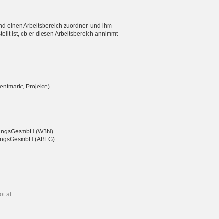
nd einen Arbeitsbereich zuordnen und ihm
ellt ist, ob er diesen Arbeitsbereich annimmt
entmarkt, Projekte)
eßungsGesmbH (WBN)
chtungsGesmbH (ABEG)
ot at