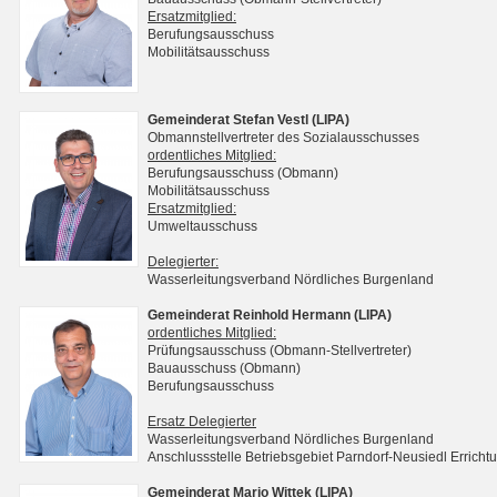
Ersatzmitglied:
Berufungsausschuss
Mobilitätsausschuss
Gemeinderat Stefan Vestl (LIPA)
Obmannstellvertreter des Sozialausschusses
ordentliches Mitglied:
Berufungsausschuss (Obmann)
Mobilitätsausschuss
Ersatzmitglied:
Umweltausschuss
Delegierter:
Wasserleitungsverband Nördliches Burgenland
Gemeinderat Reinhold Hermann (LIPA)
ordentliches Mitglied:
Prüfungsausschuss (Obmann-Stellvertreter)
Bauausschuss (Obmann)
Berufungsausschuss
Ersatz Delegierter
Wasserleitungsverband Nördliches Burgenland
Anschlussstelle Betriebsgebiet Parndorf-Neusiedl Erri
Gemeinderat Mario Wittek (LIPA)