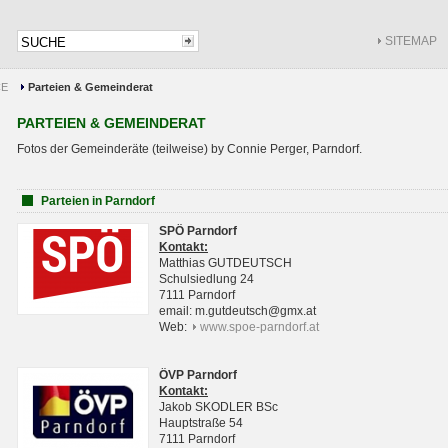
SITEMAP
CE
Parteien & Gemeinderat
PARTEIEN & GEMEINDERAT
Fotos der Gemeinderäte (teilweise) by Connie Perger, Parndorf.
Parteien in Parndorf
SPÖ Parndorf
Kontakt:
Matthias GUTDEUTSCH
Schulsiedlung 24
7111 Parndorf
email: m.gutdeutsch@gmx.at
Web:
www.spoe-parndorf.at
ÖVP Parndorf
Kontakt:
Jakob SKODLER BSc
Hauptstraße 54
7111 Parndorf