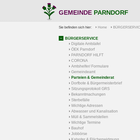
GEMEINDE
PARNDORF
Sie befinden sich hier:
Home
BÜRGERSERVI
BÜRGERSERVICE
Digitale Amtstafel
ÖEK Parndorf
PARNDORF HILFT
CORONA
Amtshelfer/ Formulare
Gemeindeamt
Parteien & Gemeinderat
Dorfbote & Bürgermeisterbrief
Sitzungsprotokoll GRS
Bekanntmachungen
Sterbefälle
Wichtige Adressen
Abwasser und Kanalisation
Müll & Sammelstellen
Wichtige Termine
Bauhof
Jobbörse
Kataster & Flächenwidmung