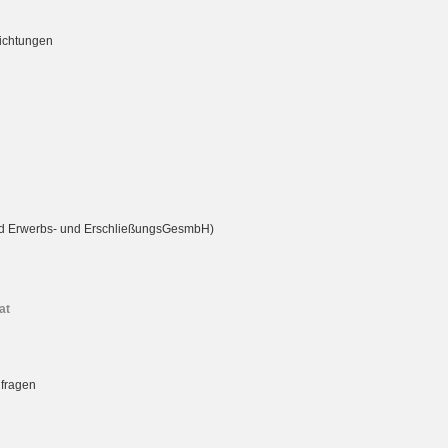
richtungen
rd Erwerbs- und ErschließungsGesmbH)
at
nfragen