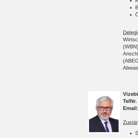
K
B
Ö
Delegi
Wirts
(WBN
Anschl
(ABEG
Abwas
Vizeb
TelNr.
Email
Zustän
S