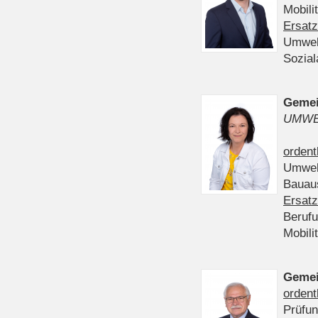
Mobili
Ersatz
Umwel
Sozia
Gemei
UMWE
ordent
Umwel
Bauau
Ersatz
Beruf
Mobili
Gemei
ordent
Prüfu