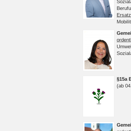
Sozia
Beruf
Ersatz
Mobili
Gemei
ordent
Umwel
Sozia
§15a 
(ab 04
Gemei