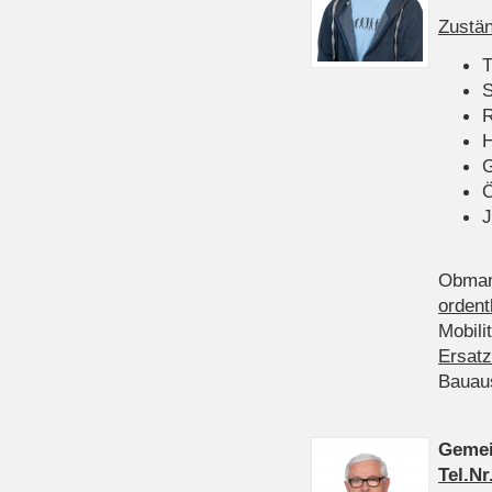
Zustän
T
S
R
H
Ö
J
Obman
ordent
Mobili
Ersatz
Bauau
Gemei
Tel.Nr