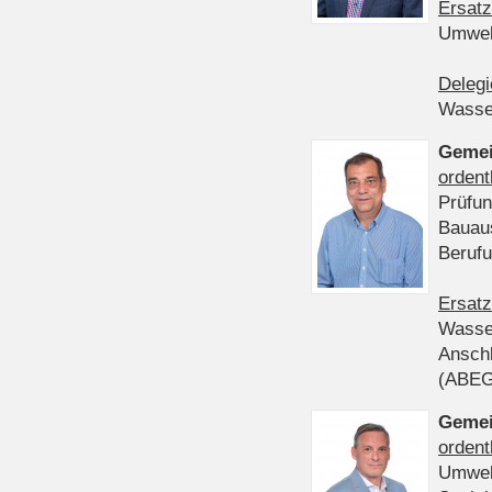
Ersatz
Umwel
Delegi
Wasser
Gemei
ordent
Prüfun
Bauau
Beruf
Ersatz
Wasser
Anschl
(ABE
Gemei
ordent
Umwel