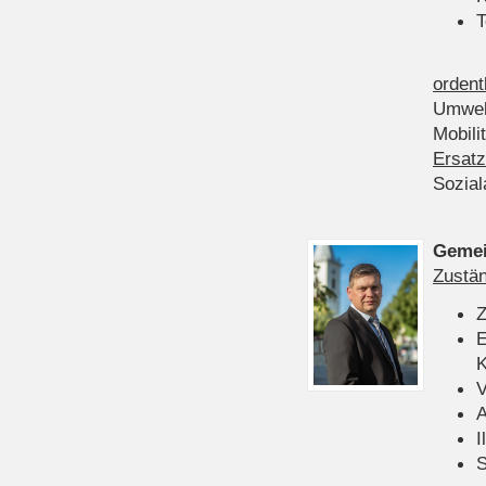
T
ordent
Umwel
Mobili
Ersatz
Sozia
Gemei
Zustän
Z
E
K
V
A
I
S