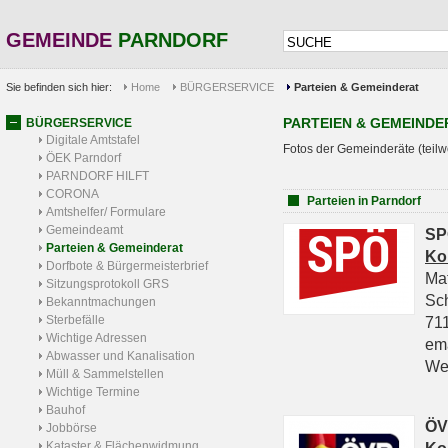
GEMEINDE
PARNDORF
Sie befinden sich hier:
Home
BÜRGERSERVICE
Parteien & Gemeinderat
PARTEIEN & GEMEINDE
BÜRGERSERVICE
Digitale Amtstafel
Fotos der Gemeinderäte (teilw
ÖEK Parndorf
PARNDORF HILFT
CORONA
Parteien in Parndorf
Amtshelfer/ Formulare
Gemeindeamt
SP
Parteien & Gemeinderat
Ko
Dorfbote & Bürgermeisterbrief
Ma
Sitzungsprotokoll GRS
Sc
Bekanntmachungen
Sterbefälle
711
Wichtige Adressen
em
Abwasser und Kanalisation
We
Müll & Sammelstellen
Wichtige Termine
Bauhof
ÖV
Jobbörse
Kataster & Flächenwidmung