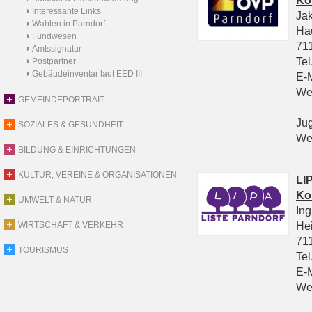
Ko
Interessante Links
Ja
Wahlen in Parndorf
Ha
Fundwesen
711
Amtssignatur
Tel
Postpartner
Gebäudeinventar laut EED III
E-
We
GEMEINDEPORTRAIT
Ju
SOZIALES & GESUNDHEIT
We
BILDUNG & EINRICHTUNGEN
KULTUR, VEREINE & ORGANISATIONEN
LIP
Ko
UMWELT & NATUR
In
He
WIRTSCHAFT & VERKEHR
711
TOURISMUS
Tel
E-
We