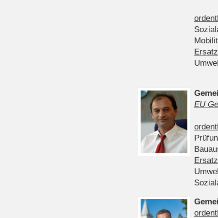
ordent
Sozia
Mobili
Ersatz
Umwel
Gemei
EU Ge
ordent
Prüfu
Bauau
Ersatz
Umwel
Sozia
Gemei
ordent