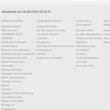
Aktualisiert am: 06.08.2026; 09:10:37
BÜRGERSERVICE
GEMEINDEPORTRAIT
SOZIALES &
BILD
GESUNDHEIT
EINR
Digitale Amtstafel
Unsere Gemeinde
ÖEK Parndorf
Die Geschichte Parndorfs
Parndorf GEHT
Kinde
PARNDORF HILFT
750 Jahre Parndorf
Soziale Organisationen
Volks
CORONA
Topothek
Pflege und Betreuung
Büche
Amtshelfer/ Formulare
Neuigkeiten
Apotheke
Musik
Gemeindeamt
Grenzüberschreitende Aktivitäten
Ärzte/Hebammen
Parteien & Gemeinderat
Ahnengalerie
Gesundheit
Dorfbote & Bürgermeisterbrief
Jubiläen
Tierärzte
Sitzungsprotokoll GRS
Religionen in Parndorf
Gesundheitsthemen
Bekanntmachungen
Leihomas
Sterbefälle
Gesundes Dorf
Wichtige Adressen
Abwasser und Kanalisation
Müll & Sammelstellen
Wichtige Termine
Bauhof
Jobbörse
Kataster & Flächenwidmung
Interessante Links
Wahlen in Parndorf
Fundwesen
Amtssignatur