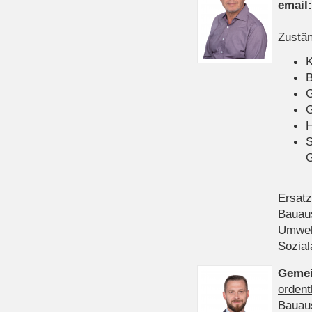
email
Zustän
K
B
G
G
H
S
Ersatz
Bauau
Umwel
Sozia
Gemei
ordent
Bauau