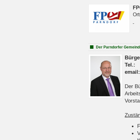
FP
Ort
Der Parndorfer Gemeind
Bürge
Tel
emai
Der Bü
Arbeit
Vorsta
Zustän
V