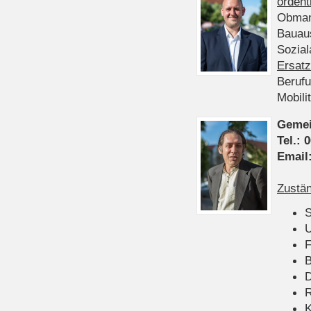
ordent
Obman
Bauau
Sozia
Ersatz
Beruf
Mobili
Gemei
Tel.:
0
Email
Zustän
S
U
F
B
D
K