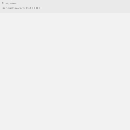
Postpartner
Gebäudeinventar laut EED III