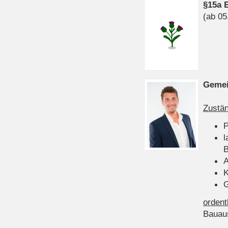
§15a 
(ab 05
Gemei
Zustän
P
l
B
A
K
G
ordent
Bauau