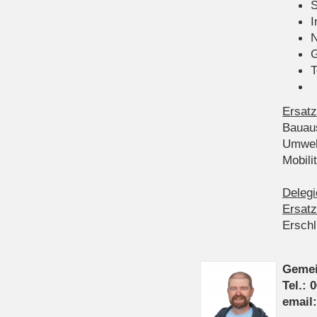
S
I
N
G
T
Ersatz
Bauau
Umwel
Mobil
Delegi
Ersatz
Ersch
Gemei
Tel.: 
email