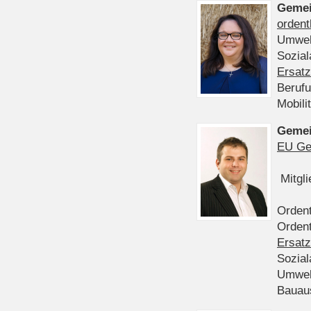
Gemei
ordent
Umwel
Sozia
Ersatz
Beruf
Mobili
Gemei
EU Ge
Mitgl
Ordent
Ordent
Ersatz
Sozia
Umwel
Bauau