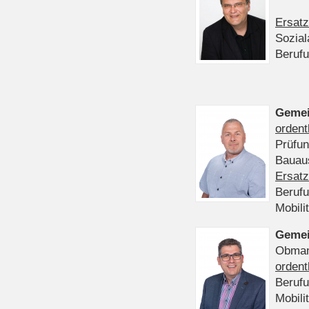
Ersatz
Sozia
Beruf
Gemei
ordent
Prüfu
Bauaus
Ersatz
Beruf
Mobili
Gemei
Obmann
ordent
Beruf
Mobili