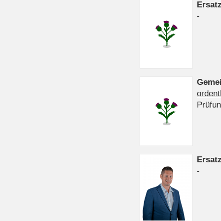
Ersat
-
Gemei
ordent
Prüfu
Ersat
-