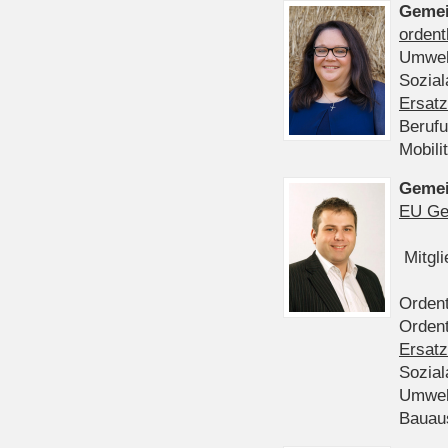
Gemei
ordent
Umwel
Sozia
Ersatz
Beruf
Mobili
Gemei
EU Ge
Mitgl
Ordent
Ordent
Ersatz
Sozia
Umwel
Bauau