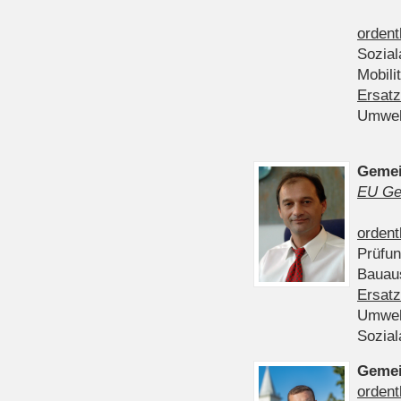
ordent
Sozia
Mobili
Ersatz
Umwel
Gemei
EU Ge
ordent
Prüfu
Bauau
Ersatz
Umwel
Sozia
Gemei
ordent