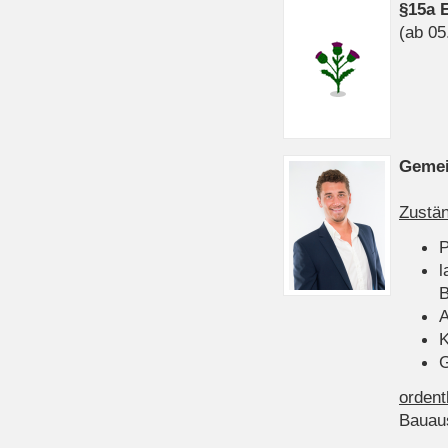
§15a 
(ab 05
Gemei
Zustän
P
l
B
A
K
G
ordent
Bauau