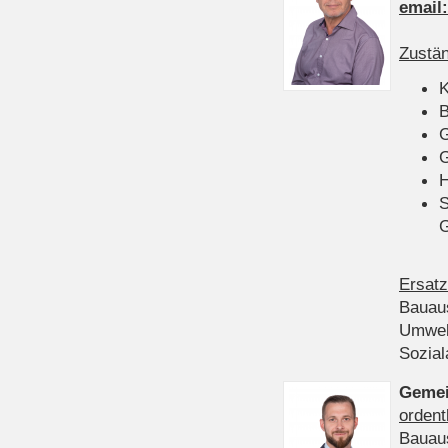
email
Zustän
K
B
G
G
H
S
Ersatz
Bauau
Umwel
Sozia
Gemei
ordent
Bauau