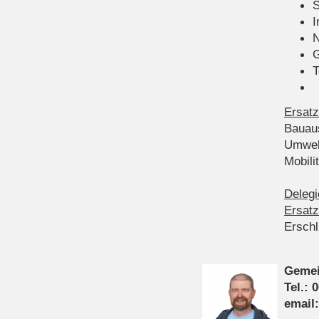
S
I
N
G
T
Ersatz
Bauau
Umwel
Mobil
Delegi
Ersatz
Ersch
Gemei
Tel.: 
email