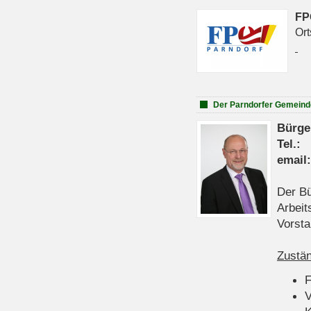
FP
Ort
Der Parndorfer Gemeind
Bürge
Tel
emai
Der Bü
Arbeit
Vorsta
Zustän
V