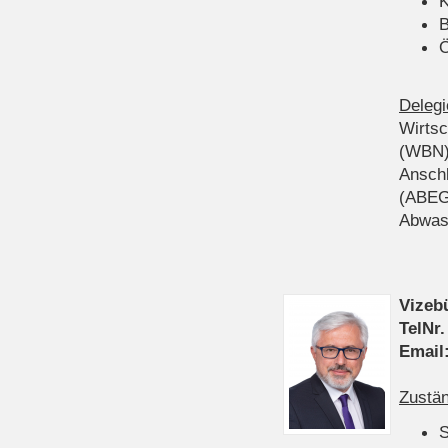
K
B
Ö
Delegi
Wirts
(WBN
Anschl
(ABEG
Abwas
Vizeb
TelNr.
Email
Zustän
S