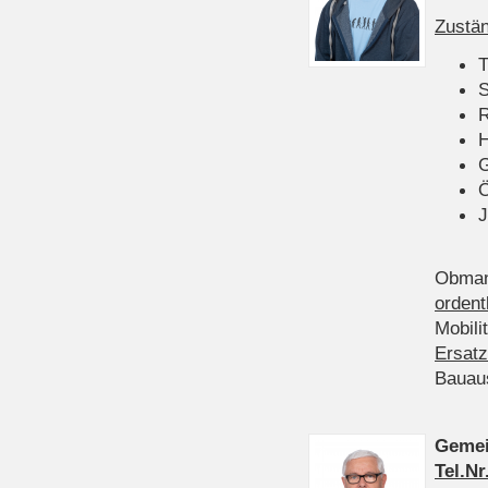
Zustän
T
S
R
H
Ö
J
Obman
ordent
Mobili
Ersatz
Bauau
Gemei
Tel.Nr