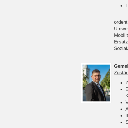
T
ordent
Umwel
Mobili
Ersatz
Sozia
Gemei
Zustän
Z
E
K
V
A
I
S