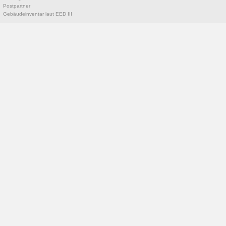
Postpartner
Gebäudeinventar laut EED III