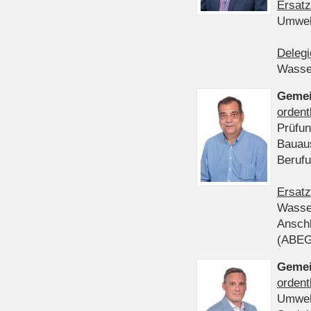
Ersatz
Umwel
Delegi
Wasser
Gemei
ordent
Prüfun
Bauau
Beruf
Ersatz
Wasser
Anschl
(ABE
Gemei
ordent
Umwel