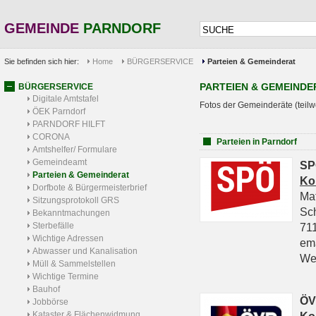
GEMEINDE
PARNDORF
Sie befinden sich hier:
Home
BÜRGERSERVICE
Parteien & Gemeinderat
PARTEIEN & GEMEINDE
BÜRGERSERVICE
Digitale Amtstafel
Fotos der Gemeinderäte (teilw
ÖEK Parndorf
PARNDORF HILFT
CORONA
Parteien in Parndorf
Amtshelfer/ Formulare
Gemeindeamt
SP
Parteien & Gemeinderat
Ko
Dorfbote & Bürgermeisterbrief
Ma
Sitzungsprotokoll GRS
Sc
Bekanntmachungen
Sterbefälle
711
Wichtige Adressen
em
Abwasser und Kanalisation
We
Müll & Sammelstellen
Wichtige Termine
Bauhof
ÖV
Jobbörse
Kataster & Flächenwidmung