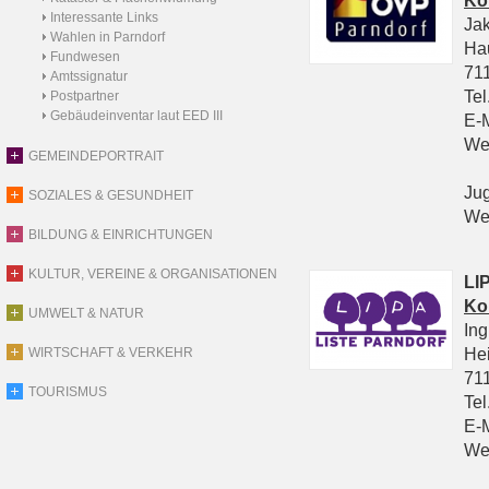
Ko
Interessante Links
Ja
Wahlen in Parndorf
Ha
Fundwesen
711
Amtssignatur
Tel
Postpartner
Gebäudeinventar laut EED III
E-
We
GEMEINDEPORTRAIT
Ju
SOZIALES & GESUNDHEIT
We
BILDUNG & EINRICHTUNGEN
KULTUR, VEREINE & ORGANISATIONEN
LIP
Ko
UMWELT & NATUR
In
He
WIRTSCHAFT & VERKEHR
711
TOURISMUS
Tel
E-
We