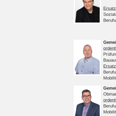
Ersatz
Sozia
Beruf
Gemei
ordent
Prüfu
Bauaus
Ersatz
Beruf
Mobili
Gemei
Obmann
ordent
Beruf
Mobili