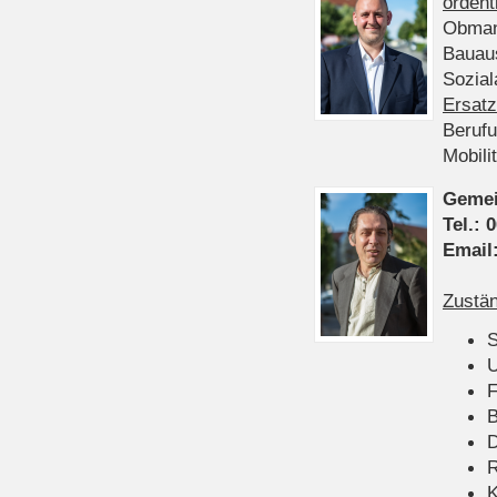
ordent
Obman
Bauau
Sozia
Ersatz
Beruf
Mobili
Gemei
Tel.:
0
Email
Zustän
S
U
F
B
D
K