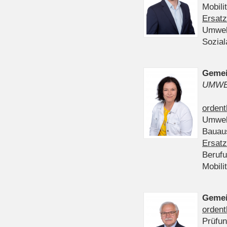
Mobili
Ersatz
Umwel
Sozia
Gemei
UMWE
ordent
Umwel
Bauau
Ersatz
Beruf
Mobili
Gemei
ordent
Prüfu