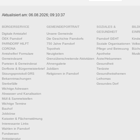
Aktualisiert am: 06.08.2026; 09:10:37
BÜRGERSERVICE
GEMEINDEPORTRAIT
SOZIALES &
BILD
GESUNDHEIT
EINR
Digitale Amtstafel
Unsere Gemeinde
ÖEK Parndorf
Die Geschichte Parndorfs
Parndorf GEHT
Kinde
PARNDORF HILFT
750 Jahre Parndorf
Soziale Organisationen
Volks
CORONA
Topothek
Pflege und Betreuung
Büche
Amtshelfer/ Formulare
Neuigkeiten
Apotheke
Musik
Gemeindeamt
Grenzüberschreitende Aktivitäten
Ärzte/Hebammen
Parteien & Gemeinderat
Ahnengalerie
Gesundheit
Dorfbote & Bürgermeisterbrief
Jubiläen
Tierärzte
Sitzungsprotokoll GRS
Religionen in Parndorf
Gesundheitsthemen
Bekanntmachungen
Leihomas
Sterbefälle
Gesundes Dorf
Wichtige Adressen
Abwasser und Kanalisation
Müll & Sammelstellen
Wichtige Termine
Bauhof
Jobbörse
Kataster & Flächenwidmung
Interessante Links
Wahlen in Parndorf
Fundwesen
Amtssignatur