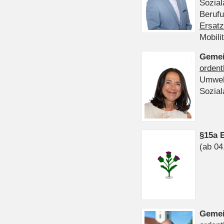
Sozia
Beruf
Ersatz
Mobili
Gemei
ordent
Umwel
Sozia
§15a 
(ab 04
Gemei