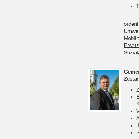
T
ordent
Umwel
Mobili
Ersatz
Sozia
Gemei
Zustän
Z
E
K
V
A
I
S