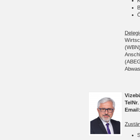
K
B
Ö
Delegi
Wirts
(WBN
Anschl
(ABEG
Abwas
Vizeb
TelNr.
Email
Zustän
S