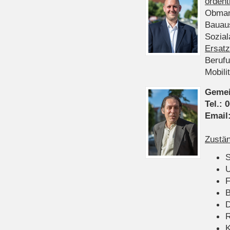
ordent
Obman
Bauau
Sozia
Ersatz
Beruf
Mobili
Gemei
Tel.:
0
Email
Zustän
S
U
F
B
D
K