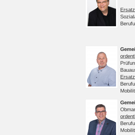
Ersatz
Sozia
Beruf
Gemei
ordent
Prüfu
Bauaus
Ersatz
Beruf
Mobili
Gemei
Obmann
ordent
Beruf
Mobili