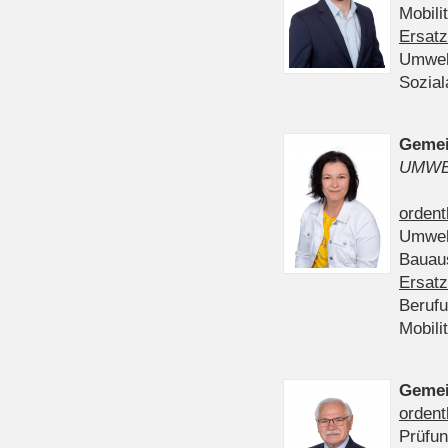
Mobili
Ersatz
Umwel
Sozia
Gemei
UMWE
ordent
Umwel
Bauau
Ersatz
Beruf
Mobili
Gemei
ordent
Prüfu