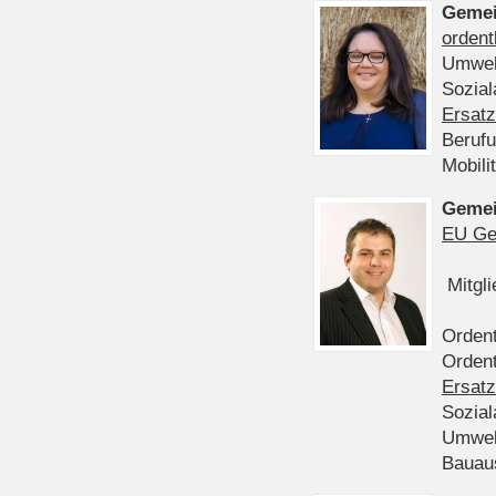
Gemei
ordent
Umwel
Sozia
Ersatz
Beruf
Mobili
Gemei
EU Ge
Mitgl
Ordent
Ordent
Ersatz
Sozia
Umwel
Bauau