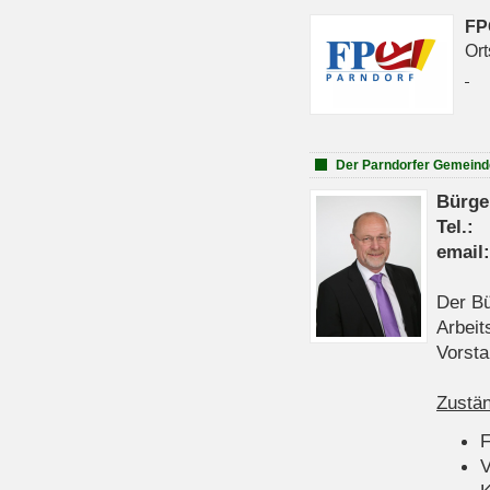
FP
Ort
Der Parndorfer Gemeind
Bürge
Tel
emai
Der Bü
Arbeit
Vorsta
Zustän
V