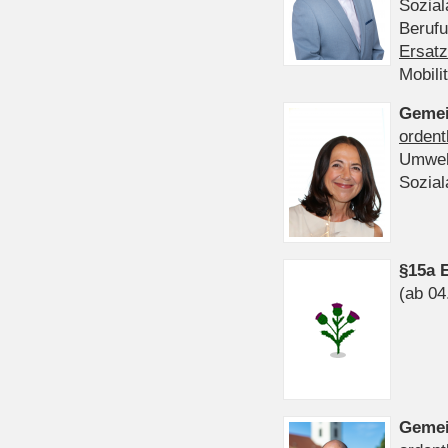
Sozia
Beruf
Ersatz
Mobili
Gemei
ordent
Umwel
Sozia
§15a 
(ab 04
Gemei