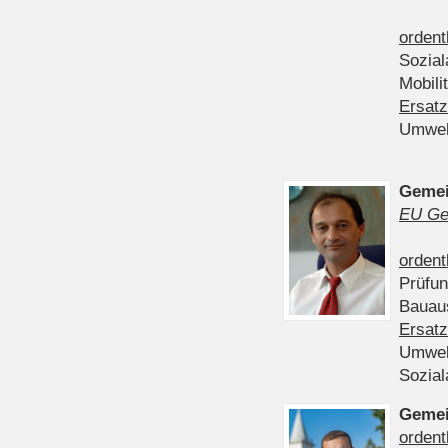
ordent
Sozia
Mobili
Ersatz
Umwel
Gemei
EU Ge
ordent
Prüfu
Bauau
Ersatz
Umwel
Sozia
Gemei
ordent