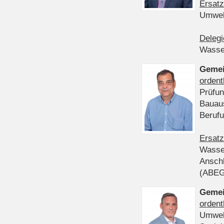
Ersatz
Umwel
Delegi
Wasser
Gemei
ordent
Prüfun
Bauau
Beruf
Ersatz
Wasser
Anschl
(ABE
Gemei
ordent
Umwel