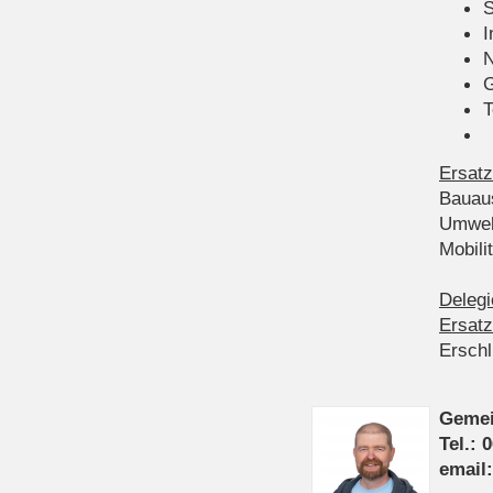
S
I
N
G
T
Ersatz
Bauau
Umwel
Mobil
Delegi
Ersatz
Ersch
Gemei
Tel.: 
email