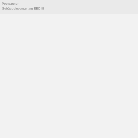
Postpartner
Gebäudeinventar laut EED III