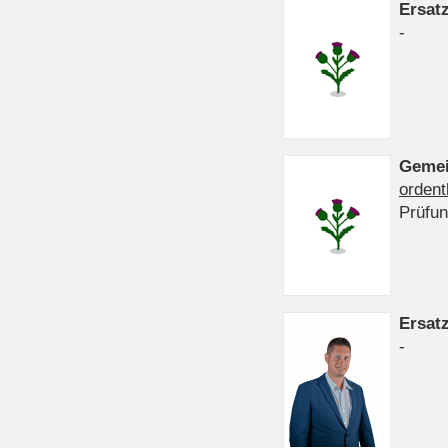
Ersat
-
Gemei
ordent
Prüfu
Ersat
-