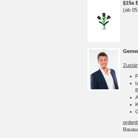
§15a 
(ab 05
Gemei
Zustän
P
l
B
A
K
G
ordent
Bauau