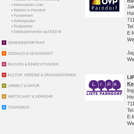
Ko
Interessante Links
Ja
Wahlen in Parndorf
Ha
Fundwesen
711
Amtssignatur
Tel
Postpartner
Gebäudeinventar laut EED III
E-
We
GEMEINDEPORTRAIT
Ju
SOZIALES & GESUNDHEIT
We
BILDUNG & EINRICHTUNGEN
KULTUR, VEREINE & ORGANISATIONEN
LIP
Ko
UMWELT & NATUR
In
He
WIRTSCHAFT & VERKEHR
711
TOURISMUS
Tel
E-
We