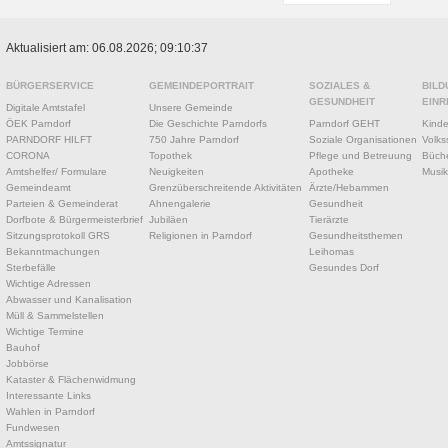
Aktualisiert am: 06.08.2026; 09:10:37
BÜRGERSERVICE
GEMEINDEPORTRAIT
SOZIALES &
BILD
GESUNDHEIT
EINR
Digitale Amtstafel
Unsere Gemeinde
ÖEK Parndorf
Die Geschichte Parndorfs
Parndorf GEHT
Kinde
PARNDORF HILFT
750 Jahre Parndorf
Soziale Organisationen
Volks
CORONA
Topothek
Pflege und Betreuung
Büche
Amtshelfer/ Formulare
Neuigkeiten
Apotheke
Musik
Gemeindeamt
Grenzüberschreitende Aktivitäten
Ärzte/Hebammen
Parteien & Gemeinderat
Ahnengalerie
Gesundheit
Dorfbote & Bürgermeisterbrief
Jubiläen
Tierärzte
Sitzungsprotokoll GRS
Religionen in Parndorf
Gesundheitsthemen
Bekanntmachungen
Leihomas
Sterbefälle
Gesundes Dorf
Wichtige Adressen
Abwasser und Kanalisation
Müll & Sammelstellen
Wichtige Termine
Bauhof
Jobbörse
Kataster & Flächenwidmung
Interessante Links
Wahlen in Parndorf
Fundwesen
Amtssignatur