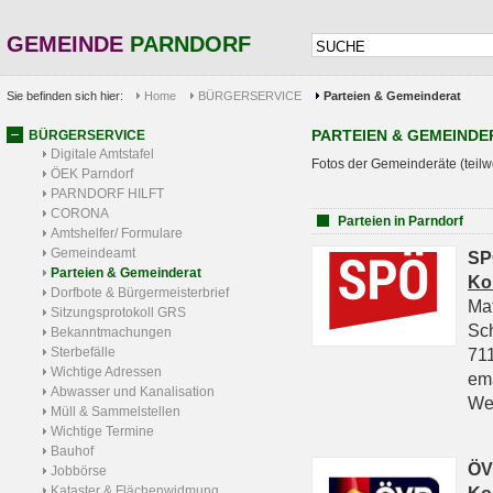
GEMEINDE
PARNDORF
Sie befinden sich hier:
Home
BÜRGERSERVICE
Parteien & Gemeinderat
PARTEIEN & GEMEINDE
BÜRGERSERVICE
Digitale Amtstafel
Fotos der Gemeinderäte (teilw
ÖEK Parndorf
PARNDORF HILFT
CORONA
Parteien in Parndorf
Amtshelfer/ Formulare
Gemeindeamt
SP
Parteien & Gemeinderat
Ko
Dorfbote & Bürgermeisterbrief
Ma
Sitzungsprotokoll GRS
Sc
Bekanntmachungen
Sterbefälle
711
Wichtige Adressen
em
Abwasser und Kanalisation
We
Müll & Sammelstellen
Wichtige Termine
Bauhof
ÖV
Jobbörse
Kataster & Flächenwidmung