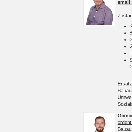
email
Zustän
K
B
G
G
H
S
Ersatz
Bauau
Umwel
Sozia
Gemei
ordent
Bauau