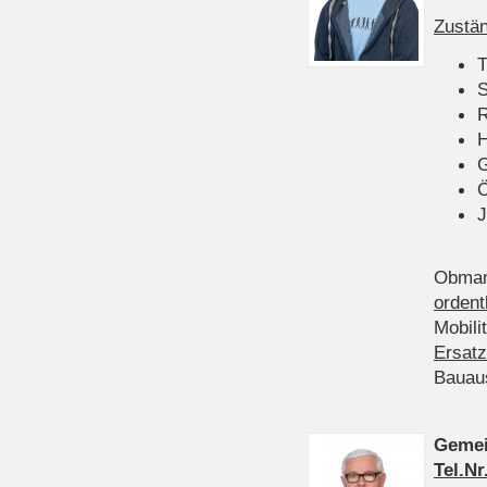
Zustän
T
S
R
H
Ö
J
Obman
ordent
Mobili
Ersatz
Bauau
Gemei
Tel.Nr