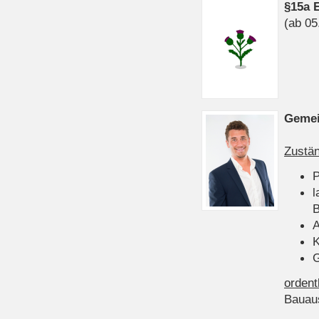
§15a 
(ab 05
Gemei
Zustän
P
l
B
A
K
G
ordent
Bauau