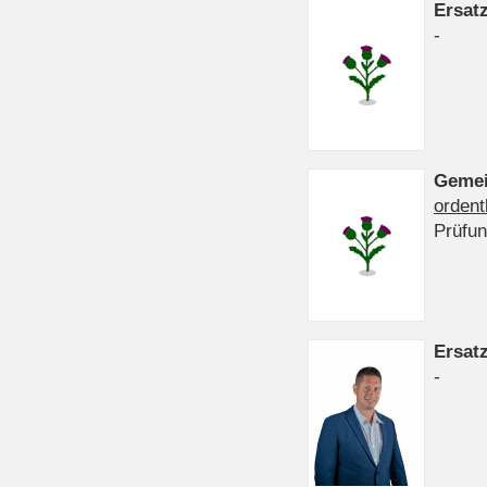
Ersat
-
Gemei
ordent
Prüfu
Ersat
-