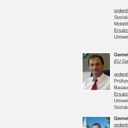
ordent
Sozia
Mobili
Ersatz
Umwel
Gemei
EU Ge
ordent
Prüfu
Bauau
Ersatz
Umwel
Sozia
Gemei
ordent