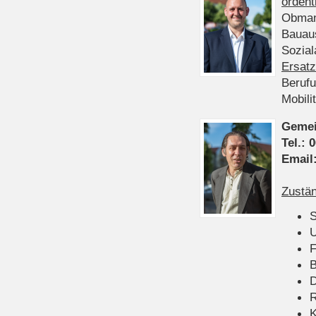
ordent
Obman
Bauau
Sozia
Ersatz
Beruf
Mobili
Gemei
Tel.:
0
Email
Zustän
S
U
F
B
D
K