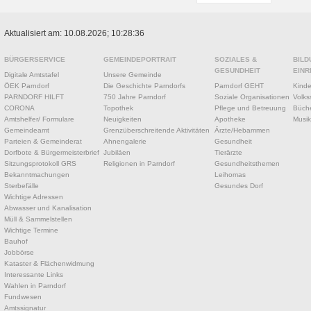
Aktualisiert am: 10.08.2026; 10:28:36
BÜRGERSERVICE
GEMEINDEPORTRAIT
SOZIALES &
BILD
GESUNDHEIT
EINR
Digitale Amtstafel
Unsere Gemeinde
ÖEK Parndorf
Die Geschichte Parndorfs
Parndorf GEHT
Kinde
PARNDORF HILFT
750 Jahre Parndorf
Soziale Organisationen
Volks
CORONA
Topothek
Pflege und Betreuung
Büche
Amtshelfer/ Formulare
Neuigkeiten
Apotheke
Musik
Gemeindeamt
Grenzüberschreitende Aktivitäten
Ärzte/Hebammen
Parteien & Gemeinderat
Ahnengalerie
Gesundheit
Dorfbote & Bürgermeisterbrief
Jubiläen
Tierärzte
Sitzungsprotokoll GRS
Religionen in Parndorf
Gesundheitsthemen
Bekanntmachungen
Leihomas
Sterbefälle
Gesundes Dorf
Wichtige Adressen
Abwasser und Kanalisation
Müll & Sammelstellen
Wichtige Termine
Bauhof
Jobbörse
Kataster & Flächenwidmung
Interessante Links
Wahlen in Parndorf
Fundwesen
Amtssignatur