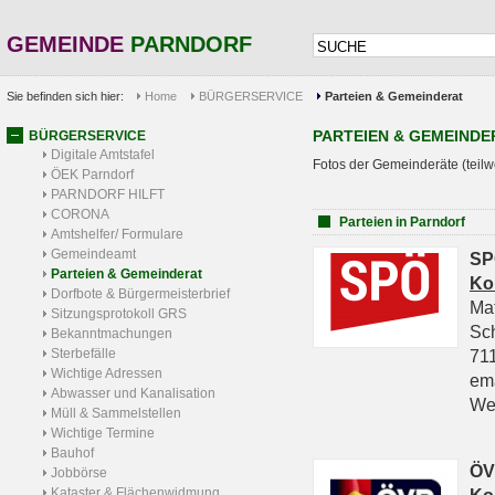
GEMEINDE
PARNDORF
Sie befinden sich hier:
Home
BÜRGERSERVICE
Parteien & Gemeinderat
PARTEIEN & GEMEINDE
BÜRGERSERVICE
Digitale Amtstafel
Fotos der Gemeinderäte (teilw
ÖEK Parndorf
PARNDORF HILFT
CORONA
Parteien in Parndorf
Amtshelfer/ Formulare
Gemeindeamt
SP
Parteien & Gemeinderat
Ko
Dorfbote & Bürgermeisterbrief
Ma
Sitzungsprotokoll GRS
Sc
Bekanntmachungen
Sterbefälle
711
Wichtige Adressen
em
Abwasser und Kanalisation
We
Müll & Sammelstellen
Wichtige Termine
Bauhof
ÖV
Jobbörse
Kataster & Flächenwidmung