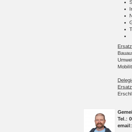
S
I
N
G
T
Ersatz
Bauau
Umwel
Mobil
Delegi
Ersatz
Ersch
Gemei
Tel.: 
email