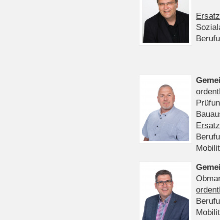
Ersatz
Sozia
Beruf
Gemei
ordent
Prüfu
Bauaus
Ersatz
Beruf
Mobili
Gemei
Obmann
ordent
Beruf
Mobili