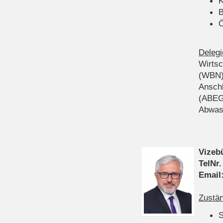
K
B
Ö
Delegi
Wirts
(WBN
Anschl
(ABEG
Abwas
Vizeb
TelNr.
Email
Zustän
S