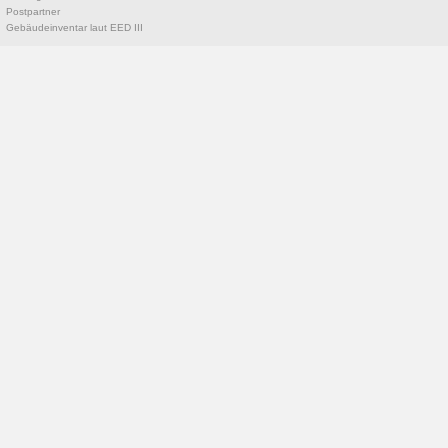
Postpartner
Gebäudeinventar laut EED III