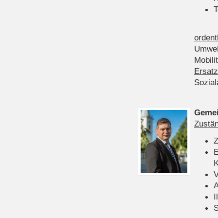
T
ordent
Umwel
Mobili
Ersatz
Sozia
Gemei
Zustän
Z
E
K
V
A
I
S