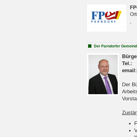
FP
Ort
Der Parndorfer Gemeind
Bürge
Tel
emai
Der Bü
Arbeit
Vorsta
Zustän
V