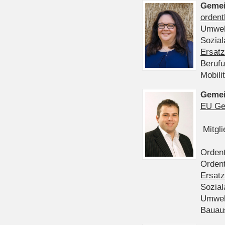
Gemei
ordent
Umwel
Sozia
Ersatz
Beruf
Mobili
Gemei
EU Ge
Mitgl
Ordent
Ordent
Ersatz
Sozia
Umwel
Bauau