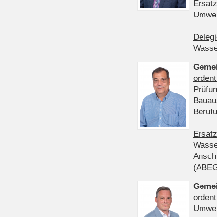
Ersatz
Umwel
Delegi
Wasser
Gemei
ordent
Prüfun
Bauau
Beruf
Ersatz
Wasser
Anschl
(ABE
Gemei
ordent
Umwel