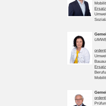
Mobili
Ersatz
Umwel
Sozia
Gemei
UMWE
ordent
Umwel
Bauau
Ersatz
Beruf
Mobili
Gemei
ordent
Prüfu