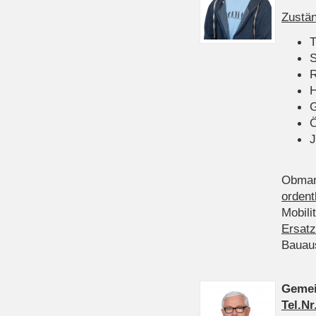
Zustän
T
S
R
H
Ö
J
Obman
ordent
Mobili
Ersatz
Bauau
Gemei
Tel.Nr