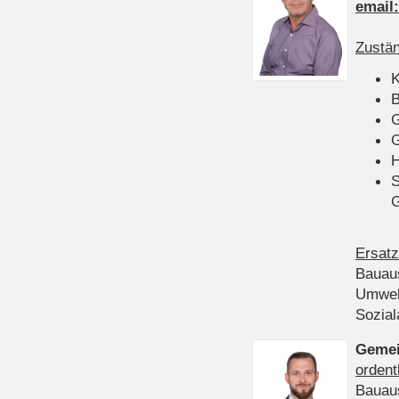
email
Zustän
K
B
G
G
H
S
Ersatz
Bauau
Umwel
Sozia
Gemei
ordent
Bauau