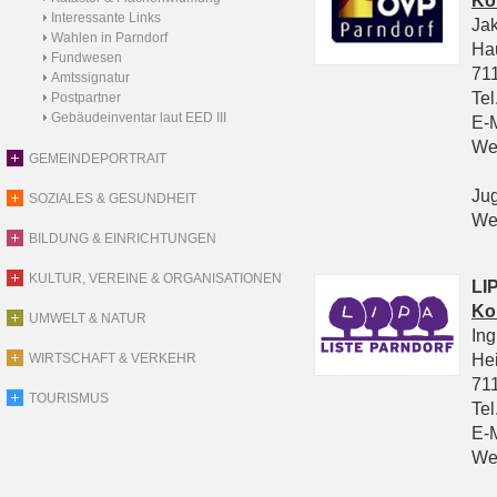
Ko
Interessante Links
Ja
Wahlen in Parndorf
Ha
Fundwesen
711
Amtssignatur
Tel
Postpartner
Gebäudeinventar laut EED III
E-
We
GEMEINDEPORTRAIT
Ju
SOZIALES & GESUNDHEIT
We
BILDUNG & EINRICHTUNGEN
KULTUR, VEREINE & ORGANISATIONEN
LIP
Ko
UMWELT & NATUR
In
He
WIRTSCHAFT & VERKEHR
711
TOURISMUS
Tel
E-
We