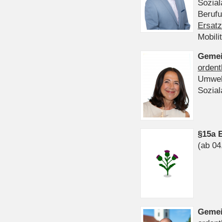
Sozia
Beruf
Ersatz
Mobili
Gemei
ordent
Umwel
Sozia
§15a 
(ab 04
Gemei