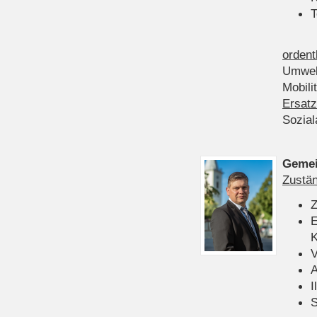
T
ordent
Umwel
Mobili
Ersatz
Sozia
Gemei
Zustän
Z
E
K
V
A
I
S