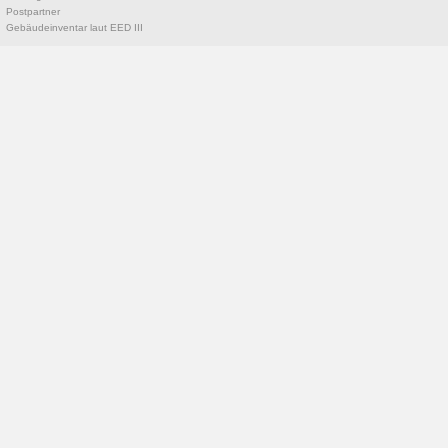
Postpartner
Gebäudeinventar laut EED III