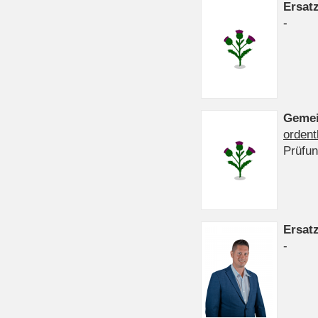
Ersat
-
Gemei
ordent
Prüfu
Ersat
-