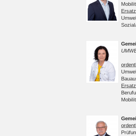
Mobili
Ersatz
Umwel
Sozia
Gemei
UMWE
ordent
Umwel
Bauau
Ersatz
Beruf
Mobili
Gemei
ordent
Prüfu