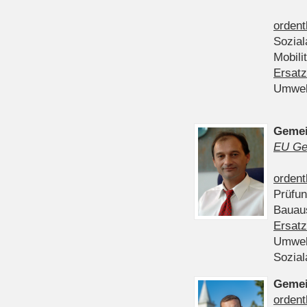
ordent
Sozia
Mobili
Ersatz
Umwel
Gemei
EU Ge
ordent
Prüfu
Bauau
Ersatz
Umwel
Sozia
Gemei
ordent