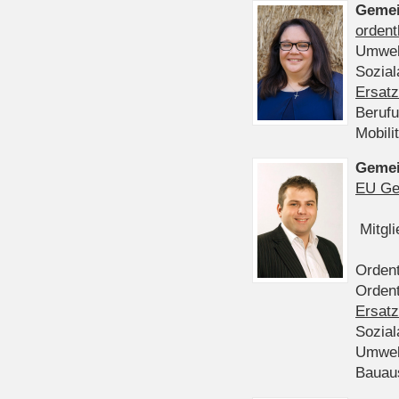
Gemei
ordent
Umwel
Sozia
Ersatz
Beruf
Mobili
Gemei
EU Ge
Mitgl
Ordent
Ordent
Ersatz
Sozia
Umwel
Bauau