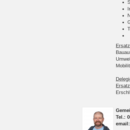
S
I
N
G
T
Ersatz
Bauau
Umwel
Mobil
Delegi
Ersatz
Ersch
Gemei
Tel.: 
email