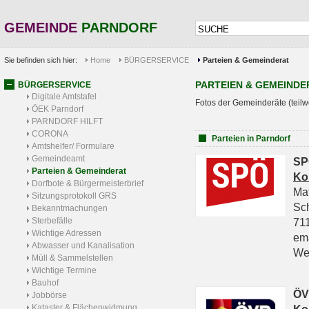
GEMEINDE
PARNDORF
Sie befinden sich hier:
Home
BÜRGERSERVICE
Parteien & Gemeinderat
PARTEIEN & GEMEINDE
BÜRGERSERVICE
Digitale Amtstafel
Fotos der Gemeinderäte (teilw
ÖEK Parndorf
PARNDORF HILFT
CORONA
Parteien in Parndorf
Amtshelfer/ Formulare
Gemeindeamt
SP
Parteien & Gemeinderat
Ko
Dorfbote & Bürgermeisterbrief
Ma
Sitzungsprotokoll GRS
Sc
Bekanntmachungen
Sterbefälle
711
Wichtige Adressen
em
Abwasser und Kanalisation
We
Müll & Sammelstellen
Wichtige Termine
Bauhof
ÖV
Jobbörse
Kataster & Flächenwidmung