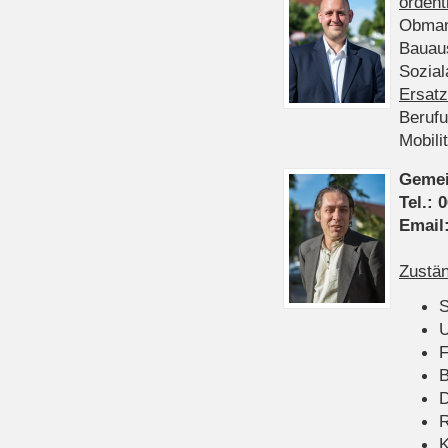
ordent
Obman
Bauau
Sozia
Ersatz
Beruf
Mobili
Gemei
Tel.:
0
Email
Zustän
S
U
F
B
D
K