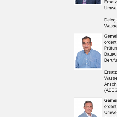
Ersatz
Umwel
Delegi
Wasser
Gemei
ordent
Prüfun
Bauau
Beruf
Ersatz
Wasser
Anschl
(ABE
Gemei
ordent
Umwel