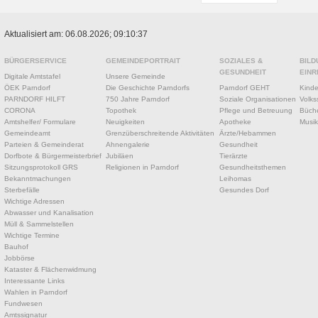
Aktualisiert am: 06.08.2026; 09:10:37
BÜRGERSERVICE
GEMEINDEPORTRAIT
SOZIALES &
BILD
GESUNDHEIT
EINR
Digitale Amtstafel
Unsere Gemeinde
ÖEK Parndorf
Die Geschichte Parndorfs
Parndorf GEHT
Kinde
PARNDORF HILFT
750 Jahre Parndorf
Soziale Organisationen
Volks
CORONA
Topothek
Pflege und Betreuung
Büche
Amtshelfer/ Formulare
Neuigkeiten
Apotheke
Musik
Gemeindeamt
Grenzüberschreitende Aktivitäten
Ärzte/Hebammen
Parteien & Gemeinderat
Ahnengalerie
Gesundheit
Dorfbote & Bürgermeisterbrief
Jubiläen
Tierärzte
Sitzungsprotokoll GRS
Religionen in Parndorf
Gesundheitsthemen
Bekanntmachungen
Leihomas
Sterbefälle
Gesundes Dorf
Wichtige Adressen
Abwasser und Kanalisation
Müll & Sammelstellen
Wichtige Termine
Bauhof
Jobbörse
Kataster & Flächenwidmung
Interessante Links
Wahlen in Parndorf
Fundwesen
Amtssignatur