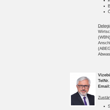
K
B
Ö
Delegi
Wirts
(WBN
Anschl
(ABEG
Abwas
Vizeb
TelNr.
Email
Zustän
S