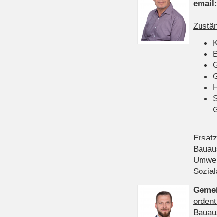
email
Zustän
K
B
G
G
H
S
Ersatz
Bauau
Umwel
Sozia
Gemei
ordent
Bauau