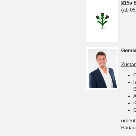
§15a 
(ab 05
Gemei
Zustän
P
l
B
A
K
G
ordent
Bauau