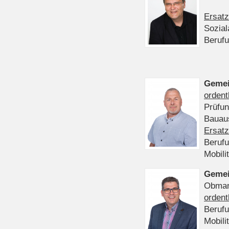
Ersatz
Sozia
Beruf
Gemei
ordent
Prüfu
Bauaus
Ersatz
Beruf
Mobili
Gemei
Obmann
ordent
Beruf
Mobili