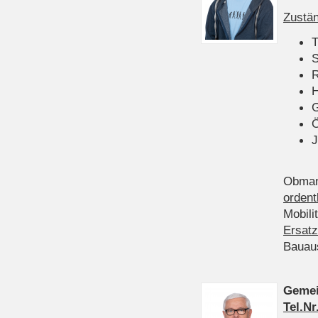
Zustän
T
S
R
H
Ö
J
Obman
ordent
Mobili
Ersatz
Bauau
Gemei
Tel.Nr