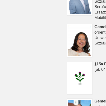
Sozia
Beruf
Ersatz
Mobili
Gemei
ordent
Umwel
Sozia
§15a 
(ab 04
Gemei