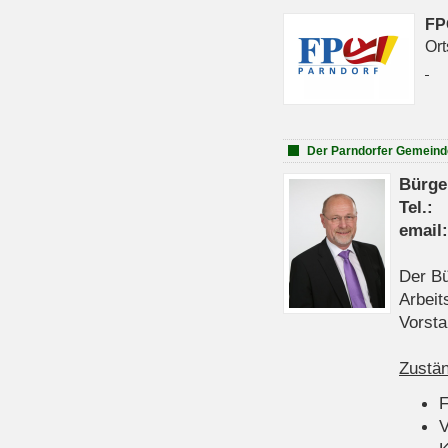
FP
Ort
Der Parndorfer Gemeind
Bürge
Tel
emai
Der Bü
Arbeit
Vorsta
Zustän
V