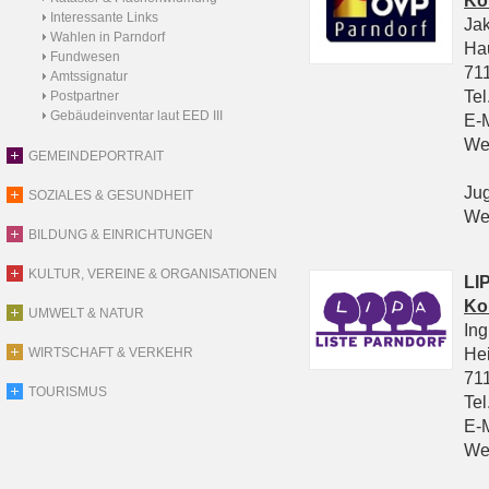
Ko
Interessante Links
Ja
Wahlen in Parndorf
Ha
Fundwesen
711
Amtssignatur
Tel
Postpartner
Gebäudeinventar laut EED III
E-
We
GEMEINDEPORTRAIT
Ju
SOZIALES & GESUNDHEIT
We
BILDUNG & EINRICHTUNGEN
KULTUR, VEREINE & ORGANISATIONEN
LIP
Ko
UMWELT & NATUR
In
He
WIRTSCHAFT & VERKEHR
711
TOURISMUS
Tel
E-
We