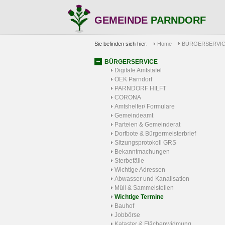
GEMEINDE
PARNDORF
Sie befinden sich hier:
Home
BÜRGERSERVI
BÜRGERSERVICE
Digitale Amtstafel
ÖEK Parndorf
PARNDORF HILFT
CORONA
Amtshelfer/ Formulare
Gemeindeamt
Parteien & Gemeinderat
Dorfbote & Bürgermeisterbrief
Sitzungsprotokoll GRS
Bekanntmachungen
Sterbefälle
Wichtige Adressen
Abwasser und Kanalisation
Müll & Sammelstellen
Wichtige Termine
Bauhof
Jobbörse
Kataster & Flächenwidmung