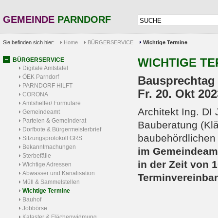
GEMEINDE
PARNDORF
Sie befinden sich hier:
Home
BÜRGERSERVICE
Wichtige Termine
WICHTIGE TE
BÜRGERSERVICE
Digitale Amtstafel
ÖEK Parndorf
Bausprechtag
PARNDORF HILFT
Fr. 20. Okt 202
CORONA
Amtshelfer/ Formulare
Architekt Ing. D
Gemeindeamt
Parteien & Gemeinderat
Bauberatung (Kl
Dorfbote & Bürgermeisterbrief
baubehördlichen 
Sitzungsprotokoll GRS
Bekanntmachungen
im Gemeindeamt
Sterbefälle
in der Zeit von 
Wichtige Adressen
Abwasser und Kanalisation
Terminvereinbar
Müll & Sammelstellen
Wichtige Termine
Bauhof
Jobbörse
Kataster & Flächenwidmung