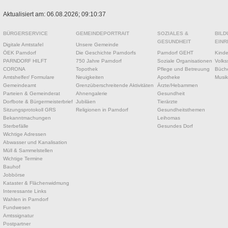
Aktualisiert am: 06.08.2026; 09:10:37
BÜRGERSERVICE
GEMEINDEPORTRAIT
SOZIALES &
BILD
GESUNDHEIT
EINR
Digitale Amtstafel
Unsere Gemeinde
ÖEK Parndorf
Die Geschichte Parndorfs
Parndorf GEHT
Kinde
PARNDORF HILFT
750 Jahre Parndorf
Soziale Organisationen
Volks
CORONA
Topothek
Pflege und Betreuung
Büche
Amtshelfer/ Formulare
Neuigkeiten
Apotheke
Musik
Gemeindeamt
Grenzüberschreitende Aktivitäten
Ärzte/Hebammen
Parteien & Gemeinderat
Ahnengalerie
Gesundheit
Dorfbote & Bürgermeisterbrief
Jubiläen
Tierärzte
Sitzungsprotokoll GRS
Religionen in Parndorf
Gesundheitsthemen
Bekanntmachungen
Leihomas
Sterbefälle
Gesundes Dorf
Wichtige Adressen
Abwasser und Kanalisation
Müll & Sammelstellen
Wichtige Termine
Bauhof
Jobbörse
Kataster & Flächenwidmung
Interessante Links
Wahlen in Parndorf
Fundwesen
Amtssignatur
Postpartner