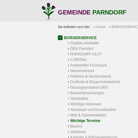
GEMEINDE
PARNDORF
Sie befinden sich hier:
Home
BÜRGERSERVI
BÜRGERSERVICE
Digitale Amtstafel
ÖEK Parndorf
PARNDORF HILFT
CORONA
Amtshelfer/ Formulare
Gemeindeamt
Parteien & Gemeinderat
Dorfbote & Bürgermeisterbrief
Sitzungsprotokoll GRS
Bekanntmachungen
Sterbefälle
Wichtige Adressen
Abwasser und Kanalisation
Müll & Sammelstellen
Wichtige Termine
Bauhof
Jobbörse
Kataster & Flächenwidmung