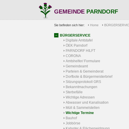
GEMEINDE
PARNDORF
Sie befinden sich hier:
Home
BÜRGERSERVI
BÜRGERSERVICE
Digitale Amtstafel
ÖEK Parndorf
PARNDORF HILFT
CORONA
Amtshelfer/ Formulare
Gemeindeamt
Parteien & Gemeinderat
Dorfbote & Bürgermeisterbrief
Sitzungsprotokoll GRS
Bekanntmachungen
Sterbefälle
Wichtige Adressen
Abwasser und Kanalisation
Müll & Sammelstellen
Wichtige Termine
Bauhof
Jobbörse
Kataster & Flächenwidmung