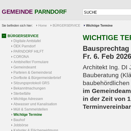
GEMEINDE
PARNDORF
Sie befinden sich hier:
Home
BÜRGERSERVICE
Wichtige Termine
WICHTIGE TE
BÜRGERSERVICE
Digitale Amtstafel
ÖEK Parndorf
Bausprechtag
PARNDORF HILFT
Fr. 6. Feb 202
CORONA
Amtshelfer/ Formulare
Architekt Ing. D
Gemeindeamt
Parteien & Gemeinderat
Bauberatung (Kl
Dorfbote & Bürgermeisterbrief
baubehördlichen 
Sitzungsprotokoll GRS
Bekanntmachungen
im Gemeindeamt
Sterbefälle
in der Zeit von 
Wichtige Adressen
Abwasser und Kanalisation
Terminvereinbar
Müll & Sammelstellen
Wichtige Termine
Bauhof
Jobbörse
Kataster & Flächenwidmung