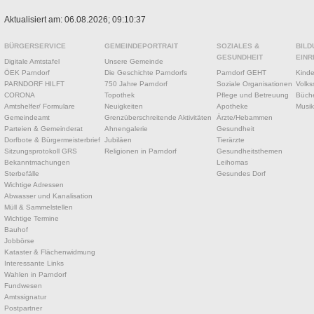
Aktualisiert am: 06.08.2026; 09:10:37
BÜRGERSERVICE
GEMEINDEPORTRAIT
SOZIALES &
BILD
GESUNDHEIT
EINR
Digitale Amtstafel
Unsere Gemeinde
ÖEK Parndorf
Die Geschichte Parndorfs
Parndorf GEHT
Kinde
PARNDORF HILFT
750 Jahre Parndorf
Soziale Organisationen
Volks
CORONA
Topothek
Pflege und Betreuung
Büche
Amtshelfer/ Formulare
Neuigkeiten
Apotheke
Musik
Gemeindeamt
Grenzüberschreitende Aktivitäten
Ärzte/Hebammen
Parteien & Gemeinderat
Ahnengalerie
Gesundheit
Dorfbote & Bürgermeisterbrief
Jubiläen
Tierärzte
Sitzungsprotokoll GRS
Religionen in Parndorf
Gesundheitsthemen
Bekanntmachungen
Leihomas
Sterbefälle
Gesundes Dorf
Wichtige Adressen
Abwasser und Kanalisation
Müll & Sammelstellen
Wichtige Termine
Bauhof
Jobbörse
Kataster & Flächenwidmung
Interessante Links
Wahlen in Parndorf
Fundwesen
Amtssignatur
Postpartner