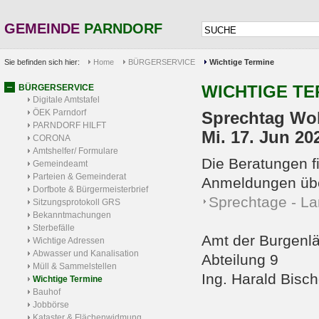
GEMEINDE
PARNDORF
Sie befinden sich hier:
Home
BÜRGERSERVICE
Wichtige Termine
WICHTIGE TE
BÜRGERSERVICE
Digitale Amtstafel
ÖEK Parndorf
Sprechtag Wo
PARNDORF HILFT
Mi. 17. Jun 20
CORONA
Amtshelfer/ Formulare
Die Beratungen f
Gemeindeamt
Parteien & Gemeinderat
Anmeldungen üb
Dorfbote & Bürgermeisterbrief
Sprechtage - L
Sitzungsprotokoll GRS
Bekanntmachungen
Sterbefälle
Amt der Burgenl
Wichtige Adressen
Abwasser und Kanalisation
Abteilung 9
Müll & Sammelstellen
Ing. Harald Bisch
Wichtige Termine
Bauhof
Jobbörse
Kataster & Flächenwidmung