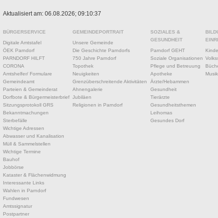
Aktualisiert am: 06.08.2026; 09:10:37
BÜRGERSERVICE
GEMEINDEPORTRAIT
SOZIALES &
BILD
GESUNDHEIT
EINR
Digitale Amtstafel
Unsere Gemeinde
ÖEK Parndorf
Die Geschichte Parndorfs
Parndorf GEHT
Kinde
PARNDORF HILFT
750 Jahre Parndorf
Soziale Organisationen
Volks
CORONA
Topothek
Pflege und Betreuung
Büche
Amtshelfer/ Formulare
Neuigkeiten
Apotheke
Musik
Gemeindeamt
Grenzüberschreitende Aktivitäten
Ärzte/Hebammen
Parteien & Gemeinderat
Ahnengalerie
Gesundheit
Dorfbote & Bürgermeisterbrief
Jubiläen
Tierärzte
Sitzungsprotokoll GRS
Religionen in Parndorf
Gesundheitsthemen
Bekanntmachungen
Leihomas
Sterbefälle
Gesundes Dorf
Wichtige Adressen
Abwasser und Kanalisation
Müll & Sammelstellen
Wichtige Termine
Bauhof
Jobbörse
Kataster & Flächenwidmung
Interessante Links
Wahlen in Parndorf
Fundwesen
Amtssignatur
Postpartner