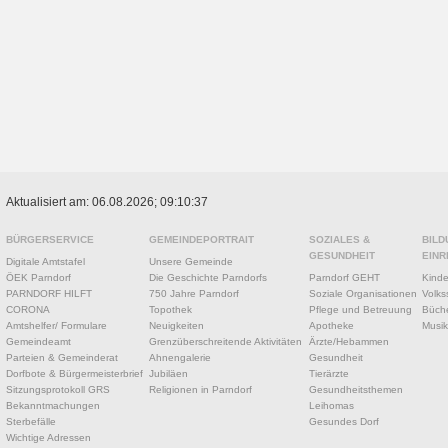
Aktualisiert am: 06.08.2026; 09:10:37
BÜRGERSERVICE
GEMEINDEPORTRAIT
SOZIALES &
BILD
GESUNDHEIT
EINR
Digitale Amtstafel
Unsere Gemeinde
ÖEK Parndorf
Die Geschichte Parndorfs
Parndorf GEHT
Kinde
PARNDORF HILFT
750 Jahre Parndorf
Soziale Organisationen
Volks
CORONA
Topothek
Pflege und Betreuung
Büche
Amtshelfer/ Formulare
Neuigkeiten
Apotheke
Musik
Gemeindeamt
Grenzüberschreitende Aktivitäten
Ärzte/Hebammen
Parteien & Gemeinderat
Ahnengalerie
Gesundheit
Dorfbote & Bürgermeisterbrief
Jubiläen
Tierärzte
Sitzungsprotokoll GRS
Religionen in Parndorf
Gesundheitsthemen
Bekanntmachungen
Leihomas
Sterbefälle
Gesundes Dorf
Wichtige Adressen