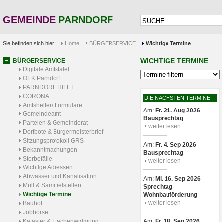
GEMEINDE
PARNDORF
Sie befinden sich hier:
Home
BÜRGERSERVICE
Wichtige Termine
WICHTIGE TERMINE
BÜRGERSERVICE
Digitale Amtstafel
ÖEK Parndorf
PARNDORF HILFT
CORONA
DIE NÄCHSTEN TERMINE
Amtshelfer/ Formulare
Am:
Fr. 21. Aug 2026
Gemeindeamt
Bausprechtag
Parteien & Gemeinderat
weiter lesen
Dorfbote & Bürgermeisterbrief
Sitzungsprotokoll GRS
Am:
Fr. 4. Sep 2026
Bekanntmachungen
Bausprechtag
Sterbefälle
weiter lesen
Wichtige Adressen
Abwasser und Kanalisation
Am:
Mi. 16. Sep 2026
Müll & Sammelstellen
Sprechtag
Wichtige Termine
Wohnbauförderung
weiter lesen
Bauhof
Jobbörse
Kataster & Flächenwidmung
Am:
Fr. 18. Sep 2026