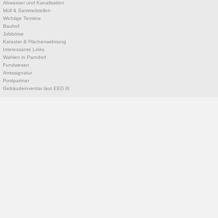
Abwasser und Kanalisation
Müll & Sammelstellen
Wichtige Termine
Bauhof
Jobbörse
Kataster & Flächenwidmung
Interessante Links
Wahlen in Parndorf
Fundwesen
Amtssignatur
Postpartner
Gebäudeinventar laut EED III