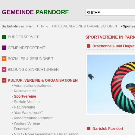
GEMEINDE
PARNDORF
Sie befinden sich hier:
Home
KULTUR, VEREINE & ORGANISATIONEN
Sportve
SPORTVEREINE IN PARND
BÜRGERSERVICE
Drachenbau- und Flugve
GEMEINDEPORTRAIT
SOZIALES & GESUNDHEIT
BILDUNG & EINRICHTUNGEN
KULTUR, VEREINE & ORGANISATIONEN
Veranstaltungskalender
Kulturvereine
Sportvereine
Soziale Vereine
Naturvereine
"das Wurzelwerk"
Kinderfreunde Parndorf
Weitere Vereine
Dartclub Parndorf
Feuerwehr
NGO - Non-Governmental Organisation