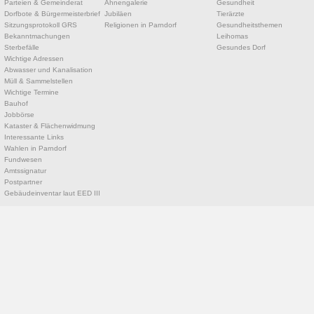
Parteien & Gemeinderat
Ahnengalerie
Gesundheit
Dorfbote & Bürgermeisterbrief
Jubiläen
Tierärzte
Sitzungsprotokoll GRS
Religionen in Parndorf
Gesundheitsthemen
Bekanntmachungen
Leihomas
Sterbefälle
Gesundes Dorf
Wichtige Adressen
Abwasser und Kanalisation
Müll & Sammelstellen
Wichtige Termine
Bauhof
Jobbörse
Kataster & Flächenwidmung
Interessante Links
Wahlen in Parndorf
Fundwesen
Amtssignatur
Postpartner
Gebäudeinventar laut EED III