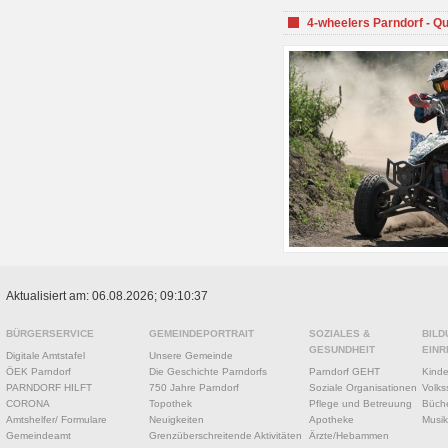
4-wheelers Parndorf - Q
Aktualisiert am: 06.08.2026; 09:10:37
BÜRGERSERVICE
GEMEINDEPORTRAIT
SOZIALES &
BILD
GESUNDHEIT
EINR
Digitale Amtstafel
Unsere Gemeinde
ÖEK Parndorf
Die Geschichte Parndorfs
Parndorf GEHT
Kinde
PARNDORF HILFT
750 Jahre Parndorf
Soziale Organisationen
Volks
CORONA
Topothek
Pflege und Betreuung
Büche
Amtshelfer/ Formulare
Neuigkeiten
Apotheke
Musik
Gemeindeamt
Grenzüberschreitende Aktivitäten
Ärzte/Hebammen