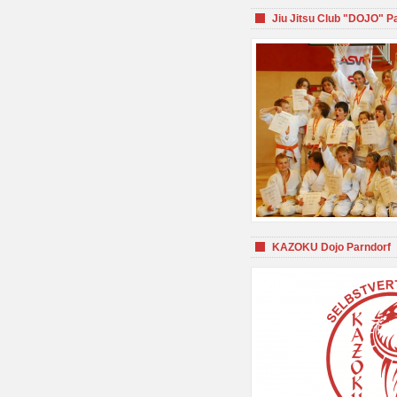
Jiu Jitsu Club "DOJO" P
KAZOKU Dojo Parndorf