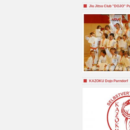
Jiu Jitsu Club "DOJO" P
KAZOKU Dojo Parndorf