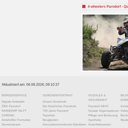
4-wheelers Parndorf - Q
Aktualisiert am: 06.08.2026; 09:10:37
BÜRGERSERVICE
GEMEINDEPORTRAIT
SOZIALES &
BILD
GESUNDHEIT
EINR
Digitale Amtstafel
Unsere Gemeinde
ÖEK Parndorf
Die Geschichte Parndorfs
Parndorf GEHT
Kinde
PARNDORF HILFT
750 Jahre Parndorf
Soziale Organisationen
Volks
CORONA
Topothek
Pflege und Betreuung
Büche
Amtshelfer/ Formulare
Neuigkeiten
Apotheke
Musik
Gemeindeamt
Grenzüberschreitende Aktivitäten
Ärzte/Hebammen