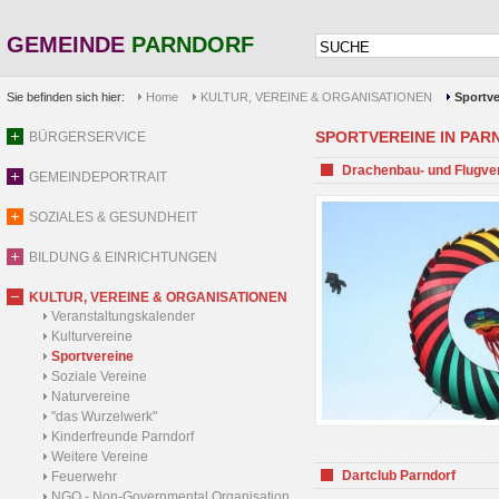
GEMEINDE
PARNDORF
Sie befinden sich hier:
Home
KULTUR, VEREINE & ORGANISATIONEN
Sportve
SPORTVEREINE IN PARND
BÜRGERSERVICE
Drachenbau- und Flugve
GEMEINDEPORTRAIT
SOZIALES & GESUNDHEIT
BILDUNG & EINRICHTUNGEN
KULTUR, VEREINE & ORGANISATIONEN
Veranstaltungskalender
Kulturvereine
Sportvereine
Soziale Vereine
Naturvereine
"das Wurzelwerk"
Kinderfreunde Parndorf
Weitere Vereine
Dartclub Parndorf
Feuerwehr
NGO - Non-Governmental Organisation