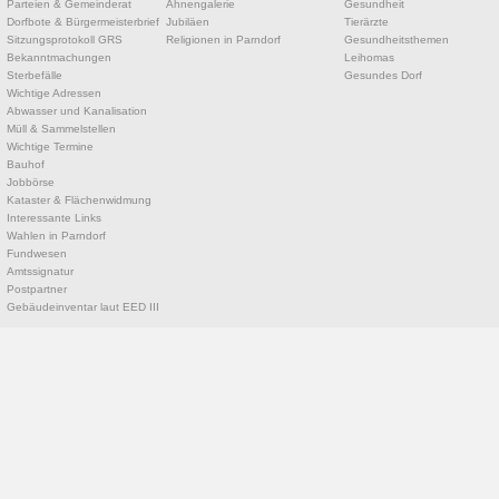
Parteien & Gemeinderat
Ahnengalerie
Gesundheit
Dorfbote & Bürgermeisterbrief
Jubiläen
Tierärzte
Sitzungsprotokoll GRS
Religionen in Parndorf
Gesundheitsthemen
Bekanntmachungen
Leihomas
Sterbefälle
Gesundes Dorf
Wichtige Adressen
Abwasser und Kanalisation
Müll & Sammelstellen
Wichtige Termine
Bauhof
Jobbörse
Kataster & Flächenwidmung
Interessante Links
Wahlen in Parndorf
Fundwesen
Amtssignatur
Postpartner
Gebäudeinventar laut EED III